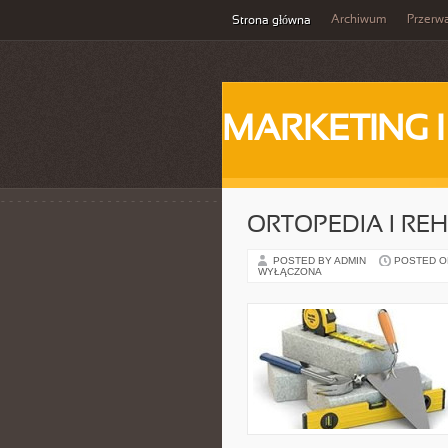
Archiwum
Przerw
Strona główna
MARKETING 
ORTOPEDIA I REH
POSTED BY ADMIN
POSTED ON 
WYŁĄCZONA