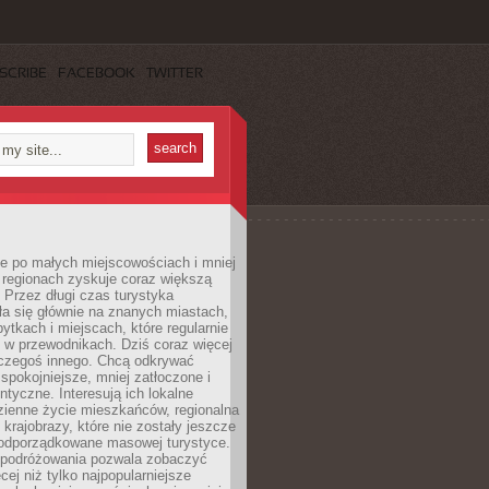
SCRIBE
FACEBOOK
TWITTER
e po małych miejscowościach i mniej
 regionach zyskuje coraz większą
 Przez długi czas turystyka
a się głównie na znanych miastach,
ytkach i miejscach, które regularnie
ę w przewodnikach. Dziś coraz więcej
czegoś innego. Chcą odkrywać
 spokojniejsze, mniej zatłoczone i
entyczne. Interesują ich lokalne
dzienne życie mieszkańców, regionalna
 krajobrazy, które nie zostały jeszcze
podporządkowane masowej turystyce.
 podróżowania pozwala zobaczyć
cej niż tylko najpopularniejsze