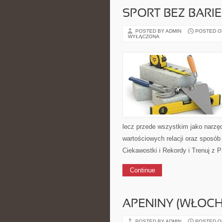
SPORT BEZ BARI
POSTED BY ADMIN
POSTED ON 
WYŁĄCZONA
lecz przede wszystkim jako narzę
wartościowych relacji oraz sposó
Ciekawostki i Rekordy i Trenuj z 
Continue
APENINY (WŁOCH
POSTED BY ADMIN
POSTED ON 