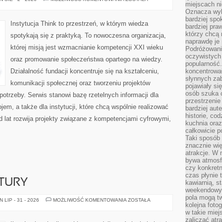
miejscach ni
(WŁOCHY)
Oznacza wyb
bardziej spo
Instytucja Think to przestrzeń, w którym wiedza
bardziej pra
którzy chcą 
spotykają się z praktyką. To nowoczesna organizacja,
naprawdę je
której misją jest wzmacnianie kompetencji XXI wieku
Podróżowani
oczywistych
oraz promowanie społeczeństwa opartego na wiedzy.
popularność.
Działalność fundacji koncentruje się na kształceniu,
koncentrował
słynnych zab
komunikacji społecznej oraz tworzeniu projektów
pojawiały si
osób szuka 
trzeby. Serwis stanowi bazę rzetelnych informacji dla
przestrzenie
em, a także dla instytucji, które chcą wspólnie realizować
bardziej aut
historie, co
d lat rozwija projekty związane z kompetencjami cyfrowymi,
kuchnia oraz
całkowicie 
Taki sposób
znacznie wię
atrakcje. W
bywa atmosfe
czy konkretn
czas płynie 
TURY
kawiarnią, st
weekendowy 
pola mogą tw
KLASYKA
LIP - 31 - 2026
MOŻLIWOŚĆ KOMENTOWANIA
ZOSTAŁA
kolejna foto
LITERATURY
w takie miej
zaliczać atr