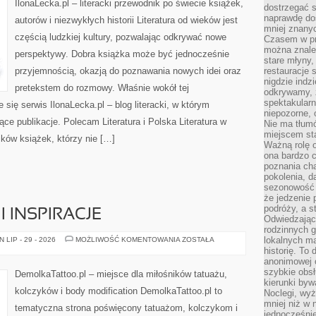
IlonaLecka.pl – literacki przewodnik po świecie książek,
dostrzegać s
naprawdę do
autorów i niezwykłych historii Literatura od wieków jest
mniej znanyc
częścią ludzkiej kultury, pozwalając odkrywać nowe
Czasem w pro
można znaleź
perspektywy. Dobra książka może być jednocześnie
stare młyny,
przyjemnością, okazją do poznawania nowych idei oraz
restauracje 
nigdzie indz
pretekstem do rozmowy. Właśnie wokół tej
odkrywamy, ż
spektakularn
e się serwis IlonaLecka.pl – blog literacki, w którym
niepozorne, 
ce publikacje. Polecam Literatura i Polska Literatura w
Nie ma tłumó
miejscem sta
ików książek, którzy nie […]
Ważną rolę o
ona bardzo c
poznania cha
pokolenia, d
sezonowość i
że jedzenie 
podróży, a st
I INSPIRACJE
Odwiedzając 
rodzinnych g
TATUAŻE
lokalnych ma
LIP - 29 - 2026
MOŻLIWOŚĆ KOMENTOWANIA
ZOSTAŁA
–
historię. To
STYLE
anonimowej o
I
INSPIRACJE
szybkie obsł
DemolkaTattoo.pl – miejsce dla miłośników tatuażu,
kierunki byw
kolczyków i body modification DemolkaTattoo.pl to
Noclegi, wyż
mniej niż w 
tematyczna strona poświęcony tatuażom, kolczykom i
jednocześni