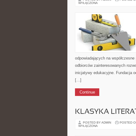
WYŁĄCZONA
odpowiadających na współczesne po
odbiorców zainteresowanych rozwoj
inicjatywy edukacyjne. Fundacja o
[…]
Continue
KLASYKA LITERA
POSTED BY ADMIN
POSTED ON 
WYŁĄCZONA