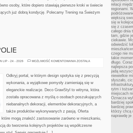
relacji mię
wno osoby, które dopiero stawiają pierwsze kroki w świecie
regionami. W
dających już dobrą kondycję. Polecamy Trening na Świeżym
podróżowani
większą swo
się w kolejce
się z czase
całego dnia
tam, gdzie je
ciekawie. M
odwiedzić lo
mieszkańcem
POLIE
czego nie m
takie moment
MIASTA
LIP - 24 - 2026
MOŻLIWOŚĆ KOMENTOWANIA
ZOSTAŁA
długo. Coraz
I
najlepsza po
METROPOLIE
jadą wszysc
Odkryj portal, w którym design spotyka się z precyzją
niewielkie m
słyszało, ci
wykonania, a wyjątkowe pomysły zamieniają się w
infrastruktu
rytm i tożs
eleganckie realizacje. Deco GrawStyl to witryna, która
miejscach ni
została opracowana z myślą o osobach poszukujących
Oznacza wyb
bardziej spo
niebanalnych dekoracji, elementów dekoracyjnych, a
bardziej pra
także produktów wykonywanych z pasją. Oferta
którzy chcą 
naprawdę je
, które mogą znaleźć zastosowanie zarówno w mieszkaniu,
racją do tworzenia kolejnych projektów są współczesne
owy styl. Serwis prezentuje […]