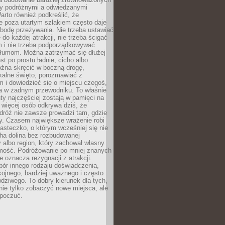
dzy podróżnymi a odwiedzanymi
arto również podkreślić, że
e poza utartym szlakiem często daje
bodę przeżywania. Nie trzeba ustawiać
 do każdej atrakcji, nie trzeba ścigać
m i nie trzeba podporządkowywać
 tłumom. Można zatrzymać się dłużej
st po prostu ładnie, cicho albo
ożna skręcić w boczną drogę,
kalne święto, porozmawiać z
 i dowiedzieć się o miejscu czegoś,
a w żadnym przewodniku. To właśnie
y najczęściej zostają w pamięci na
 więcej osób odkrywa dziś, że
dróż nie zawsze prowadzi tam, gdzie
y. Czasem największe wrażenie robi
iasteczko, o którym wcześniej się nie
cha dolina bez rozbudowanej
ry albo region, który zachował własny
amość. Podróżowanie po mniej znanych
e oznacza rezygnacji z atrakcji.
ór innego rodzaju doświadczenia,
kojnego, bardziej uważnego i często
wdziwego. To dobry kierunek dla tych,
nie tylko zobaczyć nowe miejsca, ale
 poczuć.