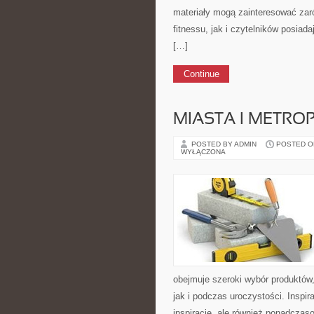
materiały mogą zainteresować zaró
fitnessu, jak i czytelników posia
[…]
Continue
MIASTA I METRO
POSTED BY ADMIN
POSTED ON 
WYŁĄCZONA
obejmuje szeroki wybór produktów
jak i podczas uroczystości. Inspi
inspiracje, ale również ponadczas