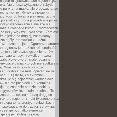
 małych miejscowościach najcenniejsza
ra. Nie chodzi wyłącznie o zabytki
e punkty na mapie, ale o poczucie, że
trochę wolniej. Rynek z niewielką
ary kościół, lokalna piekarnia, targ w
poranek czy droga prowadząca przez
orzyć wspomnienia silniejsze niż
grafia z głośnego kurortu. Podróżowanie
sca uczy większej uważności. Zamiast
akcje jedna po drugiej, zaczynamy
zczegóły, rozmawiać z ludźmi i
świadczać miejsca. Ogromnym atutem
h regionów jest też ich różnorodność.
mieniu kilkudziesięciu kilometrów
ć jeziora, lasy, niewielkie muzea,
 zabytkowe dwory i małe rodzinne
serwujące dania, których nie spotka się
iej. Właśnie w takich podróżach
e turystyka nie musi opierać się na
ości. Często to, co skromne i
okazuje się najbardziej wartościowe.
w, nie ma pośpiechu, a kontakt z
je się znacznie bardziej osobisty.
dgrywa również lokalna kuchnia. To
zęsto stanowi najkrótszą drogę do
rakteru regionu. Smaki tworzone przez
ania oparte na prostych składnikach,
 przywiązanie do tradycji sprawiają,
przestaje być tylko elementem
aje się jej istotną częścią.