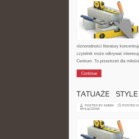
różnorodności literatury koncentruj
czytelnik może odkrywać interesują
Centrum. To przestrzeń dla miłośn
Continue
TATUAŻE – STYLE 
POSTED BY ADMIN
POSTED ON 
WYŁĄCZONA