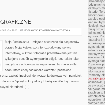
Odwiedzając 
rodzinnych g
lokalnych ma
historię. To
anonimowej o
szybkie obsł
OGRAFICZNE
kierunki byw
Noclegi, wyż
mniej niż w 
PORADNIKI
SIE - 5 - 2026
MOŻLIWOŚĆ KOMENTOWANIA
ZOSTAŁA
jednocześni
FOTOGRAFICZNE
wyższa. Podr
naturalna i 
Moja Fotoksiążka – miejsce stworzone dla pasjonatów
wcześniejsz
wyprzedzenie
obrazu Moja Fotoksiążka to rozbudowany serwis
zwłaszcza je
internetowy, w której fotografia przedstawiana jest nie
intensywnym
wieczora. Oc
tylko jako sposób wykonywania zdjęć, lecz także jako
wymaga niec
narzędzie zachowywania wspomnień. To miejsce dla
Popularne pr
miejscowośc
osób, które chcą doskonalić warsztat, poznawać
informacji w
Pomocny oka
a oraz szukać inspiracji do tworzenia drukowanych pamiątek
początkując
i Recenzje Sprzętu i Czytelnicy Dzielą się Wiedzą. Serwis
wskazówki, p
co zwracać u
awymi historiami. […]
odkrywać mn
zagubienia. 
komercjaliza
wyjazdów, al
prostych na