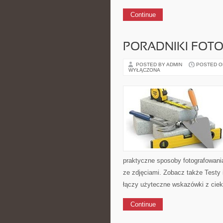
Continue
PORADNIKI FOT
POSTED BY ADMIN
POSTED ON 
WYŁĄCZONA
praktyczne sposoby fotografowani
ze zdjęciami. Zobacz także Testy 
łączy użyteczne wskazówki z ciek
Continue