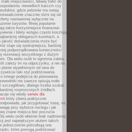
małe miejscowości, łatwiej trafić do
ospodarstw, niewielkich karczm czy
nufaktur, gdzie jedzenie ma swoją
 doświadczenie znacznie różni się od
ferty nastawionej wyłącznie na
użenie turystów. Mniej popularne
ają także korzystniejsze finansowo.
ywienie i bilety wstępu często kosztują
najbardziej obleganych kurortach, a
e jakość doświadczenia może być
óż staje się spokojniejsza, bardziej
mniej podporządkowana konieczności
ej rezerwacji wszystkiego z dużym
m. Dla wielu osób to ogromna zaleta,
śli zależy im na odpoczynku, a nie na
 planie wypełnionym od rana do
zywiście taki styl podróżowania
o innego podejścia do planowania.
zewodniki nie zawsze opisują małe
i szczegółowo, dlatego trzeba szukać
 bardziej rozproszonych źródłach.
zuje się wtedy
serwis dla
ych
który zbiera praktyczne
odpowiada, jak przygotować trasę, na
wagę przy wyborze noclegu i jak
iej znane miejsca bez poczucia
Dla wielu osób właśnie brak nadmiernej
cji jest największym atutem takich
e jednocześnie potrzebują one
rzędzi, które pomogą podróżować