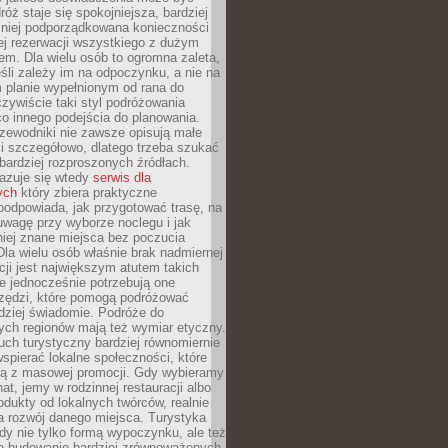
óż staje się spokojniejsza, bardziej
mniej podporządkowana konieczności
ej rezerwacji wszystkiego z dużym
m. Dla wielu osób to ogromna zaleta,
śli zależy im na odpoczynku, a nie na
 planie wypełnionym od rana do
zywiście taki styl podróżowania
o innego podejścia do planowania.
zewodniki nie zawsze opisują małe
i szczegółowo, dlatego trzeba szukać
 bardziej rozproszonych źródłach.
zuje się wtedy
serwis dla
ych
który zbiera praktyczne
odpowiada, jak przygotować trasę, na
wagę przy wyborze noclegu i jak
iej znane miejsca bez poczucia
Dla wielu osób właśnie brak nadmiernej
cji jest największym atutem takich
e jednocześnie potrzebują one
rzędzi, które pomogą podróżować
rdziej świadomie. Podróże do
ych regionów mają też wymiar etyczny.
uch turystyczny bardziej równomiernie
wspierać lokalne społeczności, które
ają z masowej promocji. Gdy wybieramy
at, jemy w rodzinnej restauracji albo
dukty od lokalnych twórców, realnie
 rozwój danego miejsca. Turystyka
edy nie tylko formą wypoczynku, ale też
 budowanie bardziej zrównoważonych