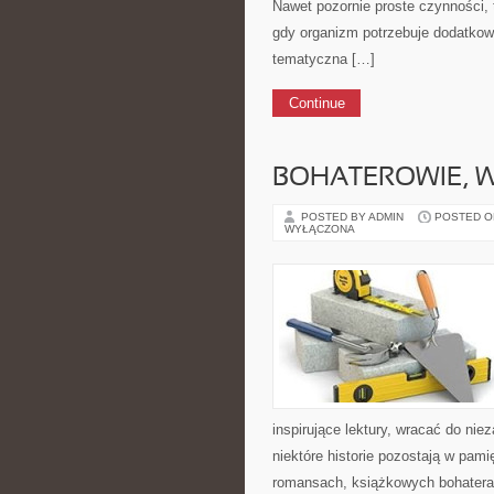
Nawet pozornie proste czynności, 
gdy organizm potrzebuje dodatkow
tematyczna […]
Continue
BOHATEROWIE, 
POSTED BY ADMIN
POSTED ON 
WYŁĄCZONA
inspirujące lektury, wracać do n
niektóre historie pozostają w pami
romansach, książkowych bohatera