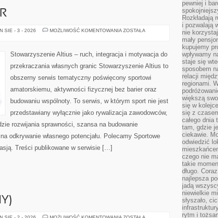
pewniej i ba
spokojniejsz
ER
Rozkładają r
i pozwalają 
SPORT
SIE - 3 - 2026
MOŻLIWOŚĆ KOMENTOWANIA
ZOSTAŁA
nie korzyst
BEZ
mały pensjon
BARIER
kupujemy pro
Stowarzyszenie Altius – ruch, integracja i motywacja do
wpływamy na
staje się wt
przekraczania własnych granic Stowarzyszenie Altius to
sposobem na
relacji mię
obszerny serwis tematyczny poświęcony sportowi
regionami. W
amatorskiemu, aktywności fizycznej bez barier oraz
podróżowani
większą swo
budowaniu wspólnoty. To serwis, w którym sport nie jest
się w kolejce
przedstawiany wyłącznie jako rywalizacja zawodowców,
się z czase
całego dnia
dzie rozwijania sprawności, szansa na budowanie
tam, gdzie je
ciekawie. M
b na odkrywanie własnego potencjału. Polecamy Sportowe
odwiedzić lo
Pasją. Treści publikowane w serwisie […]
mieszkańcem
czego nie m
takie moment
długo. Coraz
najlepsza po
jadą wszysc
niewielkie m
Y)
słyszało, ci
infrastruktu
rytm i tożs
APENINY
SIE - 2 - 2026
MOŻLIWOŚĆ KOMENTOWANIA
ZOSTAŁA