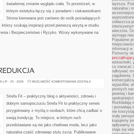
świadomej zmianie wyglądu ciała. To przestrzeń, w
wyższa. Podr
naturalna i 
którym estetyka łączy się z poradami i ciekawostkami.
wcześniejsz
wyprzedzenie
Strona kierowana jest zarówno do osób posiadających
zwłaszcza je
h, którzy szukają inspiracji przed pierwszą wizytą w studiu.
intensywnym
wieczora. Oc
enia i Bezpieczeństwo i Ryzyko. Wzory wykonywane na
wymaga niec
Popularne pr
miejscowośc
informacji w
Pomocny oka
początkując
wskazówki, p
co zwracać u
 REDUKCJA
odkrywać mn
zagubienia. 
komercjaliza
ODCHUDZANIE
LIP - 25 - 2026
MOŻLIWOŚĆ KOMENTOWANIA
ZOSTAŁA
wyjazdów, al
I
REDUKCJA
prostych na
pewniej i ba
Strefa Fit – praktyczny blog o aktywności, zdrowiu i
spokojniejsz
Rozkładają r
dobrym samopoczuciu Strefa Fit to praktyczny serwis
i pozwalają 
przygotowany z myślą o osobach, które chcą zadbać o
nie korzyst
mały pensjon
swoją kondycję. To miejsce, w którym ruch
kupujemy pro
przedstawiane są nie jako chwilowa moda, lecz jako
wpływamy na
staje się wt
naturalna część zdrowego stylu życia. Publikowane
sposobem na