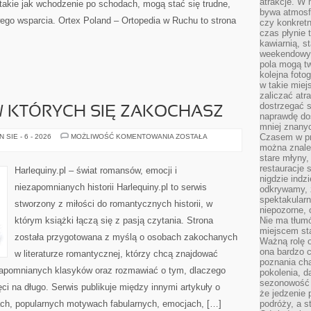
atrakcje. W
takie jak wchodzenie po schodach, mogą stać się trudne,
bywa atmosfe
ego wsparcia. Ortex Poland – Ortopedia w Ruchu to strona
czy konkretn
czas płynie 
kawiarnią, st
weekendowy 
pola mogą tw
kolejna foto
w takie miej
zaliczać atr
dostrzegać s
W KTÓRYCH SIĘ ZAKOCHASZ
naprawdę do
mniej znanyc
BOHATEROWIE,
Czasem w pro
SIE - 6 - 2026
MOŻLIWOŚĆ KOMENTOWANIA
ZOSTAŁA
W
można znaleź
KTÓRYCH
stare młyny,
SIĘ
ZAKOCHASZ
restauracje 
Harlequiny.pl – świat romansów, emocji i
nigdzie indz
niezapomnianych historii Harlequiny.pl to serwis
odkrywamy, ż
spektakularn
stworzony z miłości do romantycznych historii, w
niepozorne, 
którym książki łączą się z pasją czytania. Strona
Nie ma tłumó
miejscem sta
została przygotowana z myślą o osobach zakochanych
Ważną rolę o
ona bardzo c
w literaturze romantycznej, którzy chcą znajdować
poznania cha
iezapomnianych klasyków oraz rozmawiać o tym, dlaczego
pokolenia, d
sezonowość i
ęci na długo. Serwis publikuje między innymi artykuły o
że jedzenie 
ch, popularnych motywach fabularnych, emocjach, […]
podróży, a st