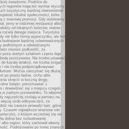
rdziej świadomie. Podróże do
ych regionów mają też wymiar etyczny.
uch turystyczny bardziej równomiernie
wspierać lokalne społeczności, które
ają z masowej promocji. Gdy wybieramy
at, jemy w rodzinnej restauracji albo
dukty od lokalnych twórców, realnie
 rozwój danego miejsca. Turystyka
edy nie tylko formą wypoczynku, ale też
 budowanie bardziej zrównoważonych
dzy podróżnymi a odwiedzanymi
arto również podkreślić, że
e poza utartym szlakiem często daje
bodę przeżywania. Nie trzeba ustawiać
 do każdej atrakcji, nie trzeba ścigać
m i nie trzeba podporządkowywać
 tłumom. Można zatrzymać się dłużej
st po prostu ładnie, cicho albo
ożna skręcić w boczną drogę,
kalne święto, porozmawiać z
 i dowiedzieć się o miejscu czegoś,
a w żadnym przewodniku. To właśnie
y najczęściej zostają w pamięci na
 więcej osób odkrywa dziś, że
dróż nie zawsze prowadzi tam, gdzie
y. Czasem największe wrażenie robi
iasteczko, o którym wcześniej się nie
cha dolina bez rozbudowanej
ry albo region, który zachował własny
amość. Podróżowanie po mniej znanych