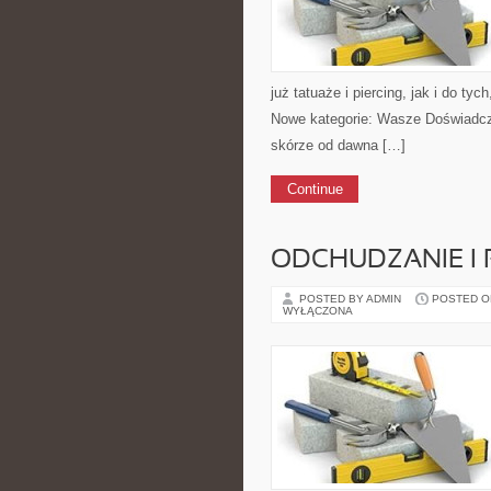
już tatuaże i piercing, jak i do tyc
Nowe kategorie: Wasze Doświadcz
skórze od dawna […]
Continue
ODCHUDZANIE I
POSTED BY ADMIN
POSTED ON 
WYŁĄCZONA