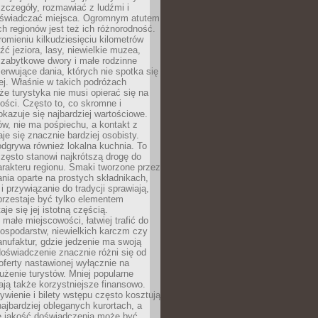
zczegóły, rozmawiać z ludźmi i
świadczać miejsca. Ogromnym atutem
h regionów jest też ich różnorodność.
mieniu kilkudziesięciu kilometrów
ć jeziora, lasy, niewielkie muzea,
 zabytkowe dwory i małe rodzinne
serwujące dania, których nie spotka się
iej. Właśnie w takich podróżach
e turystyka nie musi opierać się na
ości. Często to, co skromne i
okazuje się najbardziej wartościowe.
w, nie ma pośpiechu, a kontakt z
je się znacznie bardziej osobisty.
dgrywa również lokalna kuchnia. To
zęsto stanowi najkrótszą drogę do
rakteru regionu. Smaki tworzone przez
ania oparte na prostych składnikach,
 przywiązanie do tradycji sprawiają,
przestaje być tylko elementem
aje się jej istotną częścią.
małe miejscowości, łatwiej trafić do
ospodarstw, niewielkich karczm czy
nufaktur, gdzie jedzenie ma swoją
 doświadczenie znacznie różni się od
ferty nastawionej wyłącznie na
użenie turystów. Mniej popularne
ają także korzystniejsze finansowo.
ywienie i bilety wstępu często kosztują
najbardziej obleganych kurortach, a
e jakość doświadczenia może być