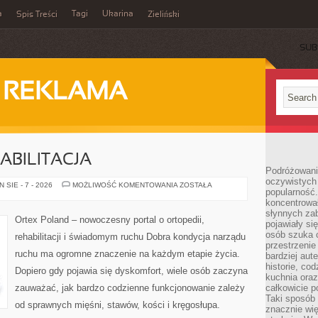
a
Tagi
Ukarina
Spis Treści
Zieliński
SUB
I REKLAMA
ABILITACJA
Podróżowani
oczywistych
ORTOPEDIA
SIE - 7 - 2026
MOŻLIWOŚĆ KOMENTOWANIA
ZOSTAŁA
popularność.
I
REHABILITACJA
koncentrował
słynnych zab
Ortex Poland – nowoczesny portal o ortopedii,
pojawiały si
osób szuka 
rehabilitacji i świadomym ruchu Dobra kondycja narządu
przestrzenie
ruchu ma ogromne znaczenie na każdym etapie życia.
bardziej aut
historie, co
Dopiero gdy pojawia się dyskomfort, wiele osób zaczyna
kuchnia oraz
zauważać, jak bardzo codzienne funkcjonowanie zależy
całkowicie 
Taki sposób
od sprawnych mięśni, stawów, kości i kręgosłupa.
znacznie wię