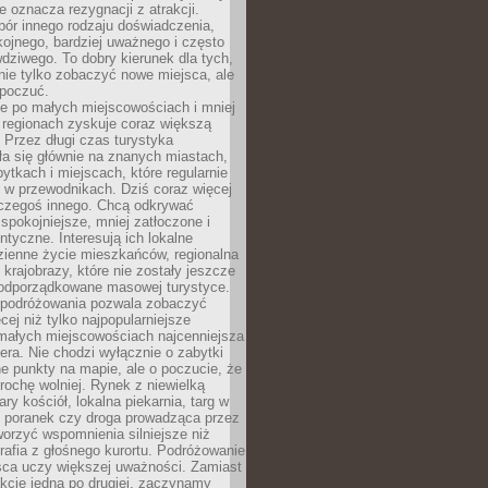
e oznacza rezygnacji z atrakcji.
ór innego rodzaju doświadczenia,
kojnego, bardziej uważnego i często
wdziwego. To dobry kierunek dla tych,
nie tylko zobaczyć nowe miejsca, ale
 poczuć.
e po małych miejscowościach i mniej
 regionach zyskuje coraz większą
 Przez długi czas turystyka
a się głównie na znanych miastach,
ytkach i miejscach, które regularnie
ę w przewodnikach. Dziś coraz więcej
czegoś innego. Chcą odkrywać
 spokojniejsze, mniej zatłoczone i
entyczne. Interesują ich lokalne
dzienne życie mieszkańców, regionalna
 krajobrazy, które nie zostały jeszcze
podporządkowane masowej turystyce.
 podróżowania pozwala zobaczyć
cej niż tylko najpopularniejsze
 małych miejscowościach najcenniejsza
ra. Nie chodzi wyłącznie o zabytki
e punkty na mapie, ale o poczucie, że
trochę wolniej. Rynek z niewielką
ary kościół, lokalna piekarnia, targ w
poranek czy droga prowadząca przez
orzyć wspomnienia silniejsze niż
grafia z głośnego kurortu. Podróżowanie
sca uczy większej uważności. Zamiast
akcje jedna po drugiej, zaczynamy