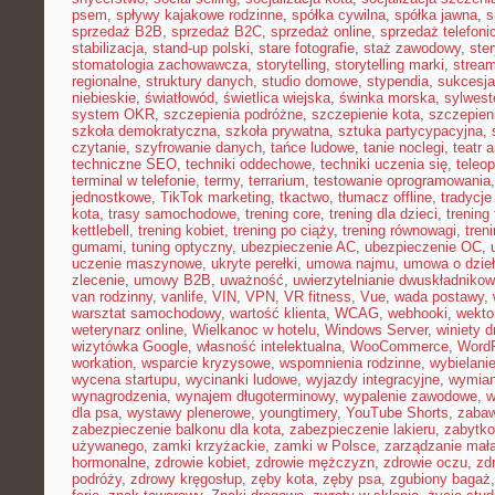
psem
,
spływy kajakowe rodzinne
,
spółka cywilna
,
spółka jawna
,
s
sprzedaż B2B
,
sprzedaż B2C
,
sprzedaż online
,
sprzedaż telefoni
stabilizacja
,
stand-up polski
,
stare fotografie
,
staż zawodowy
,
ster
stomatologia zachowawcza
,
storytelling
,
storytelling marki
,
stream
regionalne
,
struktury danych
,
studio domowe
,
stypendia
,
sukcesja
niebieskie
,
światłowód
,
świetlica wiejska
,
świnka morska
,
sylwest
system OKR
,
szczepienia podróżne
,
szczepienie kota
,
szczepien
szkoła demokratyczna
,
szkoła prywatna
,
sztuka partycypacyjna
,
czytanie
,
szyfrowanie danych
,
tańce ludowe
,
tanie noclegi
,
teatr 
techniczne SEO
,
techniki oddechowe
,
techniki uczenia się
,
teleo
terminal w telefonie
,
termy
,
terrarium
,
testowanie oprogramowania
jednostkowe
,
TikTok marketing
,
tkactwo
,
tłumacz offline
,
tradycje
kota
,
trasy samochodowe
,
trening core
,
trening dla dzieci
,
trening
kettlebell
,
trening kobiet
,
trening po ciąży
,
trening równowagi
,
tren
gumami
,
tuning optyczny
,
ubezpieczenie AC
,
ubezpieczenie OC
,
uczenie maszynowe
,
ukryte perełki
,
umowa najmu
,
umowa o dzie
zlecenie
,
umowy B2B
,
uważność
,
uwierzytelnianie dwuskładniko
van rodzinny
,
vanlife
,
VIN
,
VPN
,
VR fitness
,
Vue
,
wada postawy
,
warsztat samochodowy
,
wartość klienta
,
WCAG
,
webhooki
,
wekto
weterynarz online
,
Wielkanoc w hotelu
,
Windows Server
,
winiety 
wizytówka Google
,
własność intelektualna
,
WooCommerce
,
WordP
workation
,
wsparcie kryzysowe
,
wspomnienia rodzinne
,
wybielani
wycena startupu
,
wycinanki ludowe
,
wyjazdy integracyjne
,
wymian
wynagrodzenia
,
wynajem długoterminowy
,
wypalenie zawodowe
,
w
dla psa
,
wystawy plenerowe
,
youngtimery
,
YouTube Shorts
,
zaba
zabezpieczenie balkonu dla kota
,
zabezpieczenie lakieru
,
zabytko
używanego
,
zamki krzyżackie
,
zamki w Polsce
,
zarządzanie małą
hormonalne
,
zdrowie kobiet
,
zdrowie mężczyzn
,
zdrowie oczu
,
zd
podróży
,
zdrowy kręgosłup
,
zęby kota
,
zęby psa
,
zgubiony bagaż