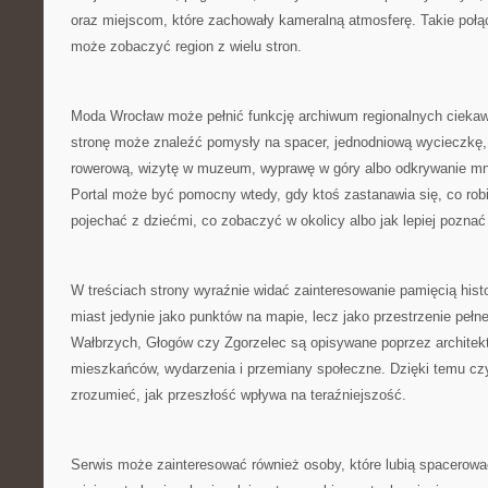
oraz miejscom, które zachowały kameralną atmosferę. Takie połąc
może zobaczyć region z wielu stron.
Moda Wrocław może pełnić funkcję archiwum regionalnych cieka
stronę może znaleźć pomysły na spacer, jednodniową wycieczkę,
rowerową, wizytę w muzeum, wyprawę w góry albo odkrywanie mn
Portal może być pomocny wtedy, gdy ktoś zastanawia się, co robi
pojechać z dziećmi, co zobaczyć w okolicy albo jak lepiej poznać
W treściach strony wyraźnie widać zainteresowanie pamięcią histo
miast jedynie jako punktów na mapie, lecz jako przestrzenie pełn
Wałbrzych, Głogów czy Zgorzelec są opisywane poprzez architektur
mieszkańców, wydarzenia i przemiany społeczne. Dzięki temu czy
zrozumieć, jak przeszłość wpływa na teraźniejszość.
Serwis może zainteresować również osoby, które lubią spacerować