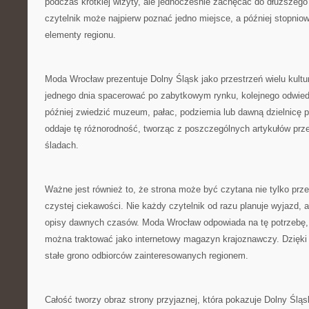
podczas krótkiej wizyty, ale jednocześnie zachęcać do dłuższego
czytelnik może najpierw poznać jedno miejsce, a później stopnio
elementy regionu.
Moda Wrocław prezentuje Dolny Śląsk jako przestrzeń wielu kultu
jednego dnia spacerować po zabytkowym rynku, kolejnego odwied
później zwiedzić muzeum, pałac, podziemia lub dawną dzielnicę 
oddaje tę różnorodność, tworząc z poszczególnych artykułów prz
śladach.
Ważne jest również to, że strona może być czytana nie tylko prze
czystej ciekawości. Nie każdy czytelnik od razu planuje wyjazd, 
opisy dawnych czasów. Moda Wrocław odpowiada na tę potrzebę, d
można traktować jako internetowy magazyn krajoznawczy. Dzięk
stałe grono odbiorców zainteresowanych regionem.
Całość tworzy obraz strony przyjaznej, która pokazuje Dolny Śląs