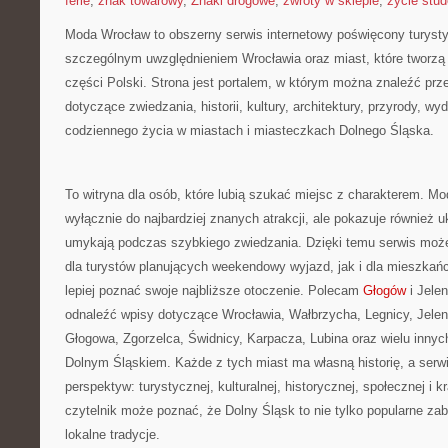
ferie
,
znak towarowy
,
Znaki drogowe
,
zwroty w sklepie
,
życie stu
Moda Wrocław to obszerny serwis internetowy poświęcony turyst
szczególnym uwzględnieniem Wrocławia oraz miast, które tworzą
części Polski. Strona jest portalem, w którym można znaleźć p
dotyczące zwiedzania, historii, kultury, architektury, przyrody, wyd
codziennego życia w miastach i miasteczkach Dolnego Śląska.
To witryna dla osób, które lubią szukać miejsc z charakterem. Mo
wyłącznie do najbardziej znanych atrakcji, ale pokazuje również uk
umykają podczas szybkiego zwiedzania. Dzięki temu serwis moż
dla turystów planujących weekendowy wyjazd, jak i dla mieszkań
lepiej poznać swoje najbliższe otoczenie. Polecam
Głogów
i Jele
odnaleźć wpisy dotyczące Wrocławia, Wałbrzycha, Legnicy, Jelen
Głogowa, Zgorzelca, Świdnicy, Karpacza, Lubina oraz wielu inny
Dolnym Śląskiem. Każde z tych miast ma własną historię, a serwi
perspektyw: turystycznej, kulturalnej, historycznej, społecznej i 
czytelnik może poznać, że Dolny Śląsk to nie tylko popularne zaby
lokalne tradycje.