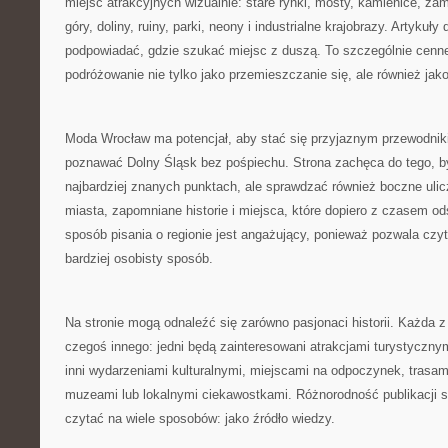
miejsc atrakcyjnych wizualnie: stare rynki, mosty, kamienice, za
góry, doliny, ruiny, parki, neony i industrialne krajobrazy. Artykuł
podpowiadać, gdzie szukać miejsc z duszą. To szczególnie cenne 
podróżowanie nie tylko jako przemieszczanie się, ale również ja
Moda Wrocław ma potencjał, aby stać się przyjaznym przewodnik
poznawać Dolny Śląsk bez pośpiechu. Strona zachęca do tego, b
najbardziej znanych punktach, ale sprawdzać również boczne ulic
miasta, zapomniane historie i miejsca, które dopiero z czasem ods
sposób pisania o regionie jest angażujący, ponieważ pozwala czy
bardziej osobisty sposób.
Na stronie mogą odnaleźć się zarówno pasjonaci historii. Każda 
czegoś innego: jedni będą zainteresowani atrakcjami turystycznym
inni wydarzeniami kulturalnymi, miejscami na odpoczynek, trasa
muzeami lub lokalnymi ciekawostkami. Różnorodność publikacji 
czytać na wiele sposobów: jako źródło wiedzy.