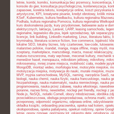
letnie
,
kombi
,
komiks
,
komunikacja bez przemocy
,
koncentracja
,
konsole do gier
,
konsultacja psychologiczna
,
konteneryzacja
,
kon
zapasowe
,
korekta tekstu
,
korepetycje online
,
koszt pozyskania k
artystyczne
,
KPI
,
kreatywne pisanie
,
kredyt obrotowy
,
królik mini
KSeF
,
Kubernetes
,
kultura feedbacku
,
kultura regionalna Mazows
Podhala
,
kultura regionalna Pomorza
,
kultura regionalna Wielkopol
kurs doskonalenia jazdy
,
kury przydomowe
,
ładowanie auta w do
elektrycznych
,
laktacja
,
Laravel
,
LARP
,
leasing samochodu
,
legen
regionalne
,
legowisko dla psa
,
lejek sprzedażowy
,
lęk separacyjn
licencje
,
link building
,
LinkedIn marketing
,
Linux
,
literatura faktu
,
l
kryminalna
,
literatura science fiction
,
live commerce
,
lojalność kli
lokalne SEO
,
lokalny biznes
,
loty czarterowe
,
low-code
,
lutowanie
malarstwo polskie
,
mandat
,
manga
,
mapa offline
,
mapy myśli
,
mar
szeptany
,
marketplace
,
marszobiegi
,
marża
,
masaż relaksacyjny
matura rozszerzona
,
maty węchowe
,
mecenat kultury
,
mechanik 
menedżer haseł
,
menopauza
,
mikrobiom jelitowy
,
mikrofony
,
mikr
mikroserwisy
,
mniej znane miejsca
,
mobilność ciała
,
modele języ
MongoDB
,
montaż wideo
,
morfologia krwi
,
motocykle miejskie
,
mo
motoryzacja miejska
,
motywacja do nauki
,
murale miejskie
,
muzea
MVP
,
myjnia samochodowa
,
MySQL
,
naming
,
narzędzia SaaS
,
na
biologii
,
nauka chemii
,
nauka fizyki
,
nauka francuskiego
,
nauka ge
hiszpańskiego
,
nauka matematyki
,
nauka niemieckiego
,
nauka po
programowania
,
nauka przez zabawę
,
nauka włoskiego
,
nawodnie
poranne
,
nazwa firmy
,
newsletter
,
noclegi pet friendly
,
noclegi z ja
Node.js
,
NoSQL
,
notatki Cornell
,
obozy młodzieżowe
,
obróbka zd
przeciwkleszczowa
,
obsługa posprzedażowa
,
ochrona marki
,
ochr
przeponowy
,
odporność organizmu
,
odprawa online
,
odzyskiwanie
okładka książki
,
onboarding pracownika
,
opieka nad kotem
,
opiek
okołoporodowa
,
opieka paliatywna
,
opiekun rodzinny
,
opinie Googl
letnie
,
opony zimowe
,
opóźniony lot
,
orkiestry dęte
,
ortodoncja
,
oś