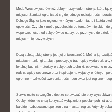
Moda Wrocław jest również dobrym przykładem strony, która łąc
miejscu. Zamiast ograniczać się do jednego rodzaju treści, serwis
Dolnego Śląska jako regionu, w którym każde miasto i każda oko
opowieść. Czytelnik może przechodzić od tematów miejskich do gó
współczesności, od zabytków do natury, od przemysłu do sztuki, 
miejsc mniej oczywistych.
Dużą zaletą takiej strony jest jej uniwersalność. Można ją rozwija
miastach, rankingi atrakcji, propozycje tras, opisy wydarzeń, arty
lokalnej kuchni, materiały o zabytkach techniki, opowieści o mies
rodzin, wpisy sezonowe oraz inspiracje na wyjazdy o różnych por
ogromne możliwości tworzenia treści, ponieważ jest regionem bog
Serwis może szczególnie dobrze sprawdzać się przy wyszukiwaniu
Osoby, które nie chcą korzystać wyłącznie z popularnych list atra
bardziej rozbudowane spojrzenie na miasta i region. Artykuły pok