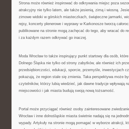
Strona może również inspirować do odkrywania miejsc poza sezo
atrakcyjny nie tylko latem, ale także jesienią, zimą i wiosną. Jes
zimowe widoki w górskich miasteczkach, świąteczne jarmarki, wio
rejsy, koncerty plenerowe i wyprawy w Karkonosze tworzą całorocz
publikowane na stronie mogą zachęcać do tego, aby wracać do re
i za każdym razem odkrywać go inaczej.
Moda Wrocław to także inspirujący punkt startowy dla osób, które
Dolnego Śląska nie tylko od strony zabytków, ale również ich prz
przedsiębiorczości, edukacji, sporcie, przemyśle, inwestycjach 
pokazują, że region stale się zmienia. Taka perspektywa może być
czytelników, którzy lubią wiedzieć, jak dawne tradycje wpływają 
miejscowości i jak miasta budują swoją nową tożsamość.
Portal może przyciągać również osoby zainteresowane zwiedzanie
Wrocław i inne dolnośląskie miasta świetnie nadają się na jedno
wypady. Artykuły na stronie mogą pomagać w wyborze atrakcji, k