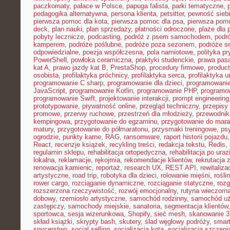
paczkomaty
,
pałace w Polsce
,
papuga falista
,
parki tematyczne
,
pedagogika alternatywna
,
persona klienta
,
petsitter
,
pewność sieb
pierwsza pomoc dla kota
,
pierwsza pomoc dla psa
,
pierwsza pom
deck
,
plan nauki
,
plan sprzedaży
,
płatności odroczone
,
plaże dla 
pobyty lecznicze
,
podcasting
,
podróż z psem samochodem
,
podr
kamperem
,
podróże poślubne
,
podróże poza sezonem
,
podróże se
odpowiedzialne
,
poezja współczesna
,
pola namiotowe
,
polityka p
PowerShell
,
powłoka ceramiczna
,
praktyki studenckie
,
prawa pas
kat A
,
prawo jazdy kat B
,
PrestaShop
,
procedury firmowe
,
product
osobista
,
profilaktyka próchnicy
,
profilaktyka serca
,
profilaktyka 
programowanie C sharp
,
programowanie dla dzieci
,
programowani
JavaScript
,
programowanie Kotlin
,
programowanie PHP
,
programo
programowanie Swift
,
projektowanie interakcji
,
prompt engineering
prototypowanie
,
prywatność online
,
przegląd techniczny
,
przepisy
promowe
,
przerwy ruchowe
,
przestrzeń dla młodzieży
,
przewodnik
kempingowa
,
przygotowanie do egzaminu
,
przygotowanie do mara
matury
,
przygotowanie do półmaratonu
,
przysmaki treningowe
,
ps
ogrodzie
,
punkty karne
,
RAG
,
ransomware
,
raport historii pojazdu
React
,
recenzje książek
,
recykling treści
,
redakcja tekstu
,
Redis
,
regulamin sklepu
,
rehabilitacja ortopedyczna
,
rehabilitacja po uraz
lokalna
,
reklamacje
,
rękojmia
,
rekomendacje klientów
,
rekrutacja 
renowacja kamienic
,
reportaż
,
research UX
,
REST API
,
rewitaliza
artystyczne
,
road trip
,
robotyka dla dzieci
,
rolowanie mięśni
,
rośli
rower cargo
,
rozciąganie dynamiczne
,
rozciąganie statyczne
,
roz
rozszerzona rzeczywistość
,
rozwój emocjonalny
,
rutyna wieczorn
dobowy
,
rzemiosło artystyczne
,
samochód rodzinny
,
samochód u
zastępczy
,
samochody miejskie
,
sanatoria
,
segmentacja klientów
sportowca
,
sesja wizerunkowa
,
Shopify
,
sieć mesh
,
skanowanie 
skład książki
,
skrypty bash
,
skutery
,
ślad węglowy podróży
,
smar
snycerstwo
,
social selling
,
socjalizacja kota
,
socjalizacja szczeni