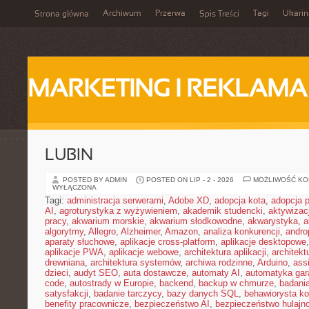
Archiwum
Przerwa
Tagi
Ukarin
Strona główna
Spis Treści
MARKETING I REKLAMA
LUBIN
POSTED BY ADMIN
POSTED ON LIP - 2 - 2026
MOŻLIWOŚĆ K
WYŁĄCZONA
Tagi:
administracja serwerami
,
Adobe XD
,
adopcja kota
,
adopcja 
AI
,
agroturystyka z wyżywieniem
,
akademik studencki
,
aktywizac
pracy
,
akwarium morskie
,
akwarium słodkowodne
,
akwarystyka
,
a
algorytmy
,
Allegro
,
Alzheimer
,
Amazon
,
analiza konkurencji
,
andro
aparaty słuchowe
,
aplikacje cross-platform
,
aplikacje desktopowe
aplikacje PWA
,
aplikacje webowe
,
architektura aplikacji
,
architekt
drewniana
,
architektura systemów
,
archiwa rodzinne
,
Arduino
,
ass
dzieci
,
audyt SEO
,
auta dostawcze
,
automaty AI
,
automatyka ga
code
,
autostrady w Europie
,
backend
,
backup w chmurze
,
badania
satysfakcji
,
badanie tarczycy
,
bazy danych SQL
,
behawiorysta k
benefity pracownicze
,
bezpieczeństwo AI
,
bezpieczeństwo hulajno