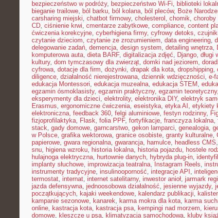
bezpieczeństwo w podróży
,
bezpieczeństwo Wi-Fi
,
biblioteki loka
bieganie trailowe
,
ból barku
,
ból kolana
,
ból pleców
,
Boże Narodze
carsharing miejski
,
chatbot firmowy
,
cholesterol
,
chomik
,
choroby
CD
,
ciśnienie krwi
,
cmentarze zabytkowe
,
compliance
,
content pl
ćwiczenia korekcyjne
,
cyberhigiena firmy
,
cyfrowy detoks
,
czujnik
czytanie dzieciom
,
czytanie ze zrozumieniem
,
data engineering
,
d
delegowanie zadań
,
demencja
,
design system
,
detailing wnętrza
,
komputerowa auta
,
dieta BARF
,
digitalizacja zdjęć
,
Django
,
długi
kultury
,
dom tymczasowy dla zwierząt
,
domki nad jeziorem
,
dora
cyfrowa
,
dotacje dla firm
,
dożynki
,
drapak dla kota
,
dropshipping
,
diligence
,
działalność nierejestrowana
,
dziennik wdzięczności
,
e-f
edukacja Montessori
,
edukacja muzealna
,
edukacja STEM
,
eduka
egzamin ósmoklasisty
,
egzamin praktyczny
,
egzamin teoretyczny
eksperymenty dla dzieci
,
elektrolity
,
elektronika DIY
,
elektryk sa
Erasmus
,
ergonomiczne ćwiczenia
,
eseistyka
,
etyka AI
,
etykiety 
elektroniczna
,
feedback 360
,
felgi aluminiowe
,
festyn rodzinny
,
Fi
fizjoprofilaktyka
,
Flask
,
folia PPF
,
fortyfikacje
,
franczyza lokalna
,
stack
,
gady domowe
,
garncarstwo
,
gekon lamparci
,
genealogia
,
g
w Polsce
,
grafika wektorowa
,
granice osobiste
,
granty kulturalne
,
papierowe
,
gwara regionalna
,
gwarancja
,
hamulce
,
headless CMS
snu
,
higiena wzroku
,
historia lokalna
,
historia pojazdu
,
hostele rod
hulajnoga elektryczna
,
hurtownie danych
,
hybryda plug-in
,
identyf
implanty słuchowe
,
improwizacja teatralna
,
Instagram Reels
,
inst
instrumenty tradycyjne
,
insulinooporność
,
integracje API
,
intelige
termostat
,
internat
,
internet satelitarny
,
inwestor anioł
,
jarmark reg
jazda defensywna
,
jednoosobowa działalność
,
jesienne wyjazdy
,
j
początkujących
,
kajaki weekendowe
,
kalendarz publikacji
,
kaliste
kampanie sezonowe
,
kanarek
,
karma mokra dla kota
,
karma such
online
,
kastracja kota
,
kastracja psa
,
kempingi nad morzem
,
kieru
domowe
,
kleszcze u psa
,
klimatyzacja samochodowa
,
kluby ksią