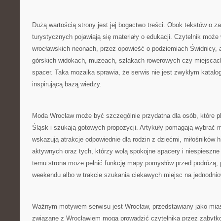
Dużą wartością strony jest jej bogactwo treści. Obok tekstów o za
turystycznych pojawiają się materiały o edukacji. Czytelnik może 
wrocławskich neonach, przez opowieść o podziemiach Świdnicy, 
górskich widokach, muzeach, szlakach rowerowych czy miejscac
spacer. Taka mozaika sprawia, że serwis nie jest zwykłym katalogi
inspirującą bazą wiedzy.
Moda Wrocław może być szczególnie przydatna dla osób, które pl
Śląsk i szukają gotowych propozycji. Artykuły pomagają wybrać m
wskazują atrakcje odpowiednie dla rodzin z dziećmi, miłośników his
aktywnych oraz tych, którzy wolą spokojne spacery i niespieszne
temu strona może pełnić funkcję mapy pomysłów przed podróżą,
weekendu albo w trakcie szukania ciekawych miejsc na jednodni
Ważnym motywem serwisu jest Wrocław, przedstawiany jako mias
związane z Wrocławiem mogą prowadzić czytelnika przez zabytkow