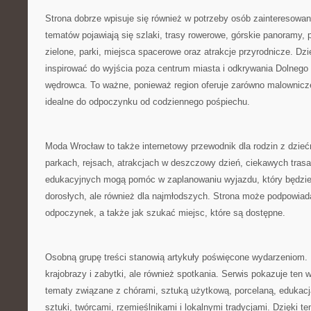
Strona dobrze wpisuje się również w potrzeby osób zainteresowa
tematów pojawiają się szlaki, trasy rowerowe, górskie panoramy,
zielone, parki, miejsca spacerowe oraz atrakcje przyrodnicze. Dz
inspirować do wyjścia poza centrum miasta i odkrywania Dolnego
wędrowca. To ważne, ponieważ region oferuje zarówno malownicze d
idealne do odpoczynku od codziennego pośpiechu.
Moda Wrocław to także internetowy przewodnik dla rodzin z dzieć
parkach, rejsach, atrakcjach w deszczowy dzień, ciekawych tras
edukacyjnych mogą pomóc w zaplanowaniu wyjazdu, który będzie i
dorosłych, ale również dla najmłodszych. Strona może podpowiad
odpoczynek, a także jak szukać miejsc, które są dostępne.
Osobną grupę treści stanowią artykuły poświęcone wydarzeniom. D
krajobrazy i zabytki, ale również spotkania. Serwis pokazuje ten w
tematy związane z chórami, sztuką użytkową, porcelaną, edukac
sztuki, twórcami, rzemieślnikami i lokalnymi tradycjami. Dzięki t