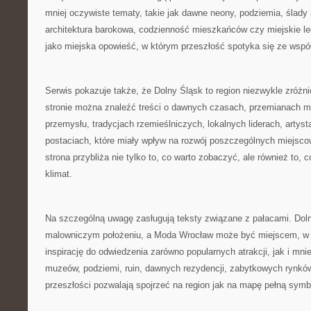
mniej oczywiste tematy, takie jak dawne neony, podziemia, ślady
architektura barokowa, codzienność mieszkańców czy miejskie leg
jako miejska opowieść, w którym przeszłość spotyka się ze wspó
Serwis pokazuje także, że Dolny Śląsk to region niezwykle zróżn
stronie można znaleźć treści o dawnych czasach, przemianach mia
przemysłu, tradycjach rzemieślniczych, lokalnych liderach, artys
postaciach, które miały wpływ na rozwój poszczególnych miejsco
strona przybliża nie tylko to, co warto zobaczyć, ale również to, 
klimat.
Na szczególną uwagę zasługują teksty związane z pałacami. Doln
malowniczym położeniu, a Moda Wrocław może być miejscem, w k
inspirację do odwiedzenia zarówno popularnych atrakcji, jak i mni
muzeów, podziemi, ruin, dawnych rezydencji, zabytkowych rynkó
przeszłości pozwalają spojrzeć na region jak na mapę pełną symbo