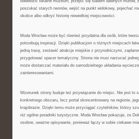
odwiedzić lokalne muzeum, przejść się śladem dawnych murów, 
poszukać starych neonów, wejść na punkt widokowy, pojechać ro
okolice albo odkryć historię niewielkiej miejscowości.
Moda Wrocław może być również przydatna dla osób, które tworzą
potrzebują inspiracji. Dzięki publikacjom o różnych miejscach łat
jedną trasę, zestawić atrakcje miejskie z przyrodniczymi, zaplan
przygotować spacer tematyczny. Strona nie musi narzucać jedne
może dostarczać materiału do samodzielnego układania wyciecze
zainteresowaniami.
Wizerunek strony buduje też przywiązanie do miejsc. Nie jest to 
konkretnego obszaru, lecz portal skoncentrowany na regionie, jego 
krajobrazie. Dzięki temu może przyciągać czytelników, którzy szuk
niż ogólne poradniki turystyczne. Moda Wrocław pokazuje, że Dol
osobne, uważne opisywanie, ponieważ łączy w sobie ciekawe mia