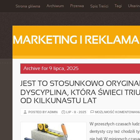
Archiwum
Przerwa
Tagi
Ukarin
Strona główna
Spis Treści
MARKETING I REKLAMA
Archive for 9 lipca, 2025
JEST TO STOSUNKOWO ORYGIN
DYSCYPLINA, KTÓRA ŚWIECI TRI
OD KILKUNASTU LAT
POSTED BY ADMIN
LIP - 9 - 2025
MOŻLIWOŚĆ KOMENTOWAN
W przeszłych czasach ludzi
dentysty czy też chodzili t
nie bali W minionych czasac