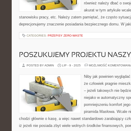
również należy dbać o swo
akurat w tym artykule wcal
stanowisku pracy, etc. Należy zatem pamiętać, że często sytuacja
deprecjonujemy znaczenie posiadania bezpiecznego domu. W jak
CATEGORIES:
PRZEPISY ZERO-WASTE
POSZUKUJEMY PROJEKTU NASZ
POSTED BY ADMIN
LIP - 9 - 2025
MOŻLIWOŚĆ KOMENTOWAN
Niby jak powinien wyglądać
że człowiek pragnie miesz
– jeżeli takowych nie będz
niejako w automatyczny s
pomniejszeniu komfort jego 
piramida Masłowa. Wcale ni
chodzi głównie o kasę, a więc nawet standardowo zarabiający czł
iż jeżeli nie posiada zbyt wiele wolnych środków finansowych, po