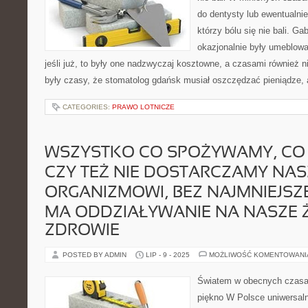
do dentysty lub ewentualnie
którzy bólu się nie bali. G
okazjonalnie były umeblowa
jeśli już, to były one nadzwyczaj kosztowne, a czasami również n
były czasy, że stomatolog gdańsk musiał oszczędzać pieniądze, 
CATEGORIES:
PRAWO LOTNICZE
WSZYSTKO CO SPOŻYWAMY, CO 
CZY TEŻ NIE DOSTARCZAMY NA
ORGANIZMOWI, BEZ NAJMNIEJSZ
MA ODDZIAŁYWANIE NA NASZE 
ZDROWIE
POSTED BY ADMIN
LIP - 9 - 2025
MOŻLIWOŚĆ KOMENTOWAN
Światem w obecnych czasac
piękno W Polsce uniwersaln