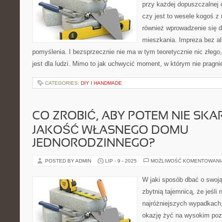
przy każdej dopuszczalnej 
czy jest to wesele kogoś z 
również wprowadzenie się
mieszkania. Impreza bez alk
pomyślenia. I bezsprzecznie nie ma w tym teoretycznie nic złego
jest dla ludzi. Mimo to jak uchwycić moment, w którym nie pragn
CATEGORIES:
DIY I HANDMADE
CO ZROBIĆ, ABY POTEM NIE SKA
JAKOŚĆ WŁASNEGO DOMU
JEDNORODZINNEGO?
POSTED BY ADMIN
LIP - 9 - 2025
MOŻLIWOŚĆ KOMENTOWAN
W jaki sposób dbać o swoją
zbytnią tajemnicą, że jeśli
najróżniejszych wypadkach,
okazję żyć na wysokim poz