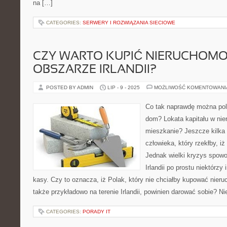
na […]
CATEGORIES:
SERWERY I ROZWIĄZANIA SIECIOWE
CZY WARTO KUPIĆ NIERUCHOMO
OBSZARZE IRLANDII?
POSTED BY ADMIN
LIP - 9 - 2025
MOŻLIWOŚĆ KOMENTOWAN
Co tak naprawdę można pole
dom? Lokata kapitału w ni
mieszkanie? Jeszcze kilka 
człowieka, który rzekłby, i
Jednak wielki kryzys spowo
Irlandii po prostu niektórzy 
kasy. Czy to oznacza, iż Polak, który nie chciałby kupować nier
także przykładowo na terenie Irlandii, powinien darować sobie? Ni
CATEGORIES:
PORADY IT