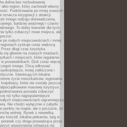
cha dolina bez rozbudowanej
ry albo region, który zachował własny
amość. Podróżowanie po mniej znanych
e oznacza rezygnacji z atrakcji.
ór innego rodzaju doświadczenia,
kojnego, bardziej uważnego i często
wdziwego. To dobry kierunek dla tych,
nie tylko zobaczyć nowe miejsca, ale
 poczuć.
e po małych miejscowościach i mniej
 regionach zyskuje coraz większą
 Przez długi czas turystyka
a się głównie na znanych miastach,
ytkach i miejscach, które regularnie
ę w przewodnikach. Dziś coraz więcej
czegoś innego. Chcą odkrywać
 spokojniejsze, mniej zatłoczone i
entyczne. Interesują ich lokalne
dzienne życie mieszkańców, regionalna
 krajobrazy, które nie zostały jeszcze
podporządkowane masowej turystyce.
 podróżowania pozwala zobaczyć
cej niż tylko najpopularniejsze
 małych miejscowościach najcenniejsza
ra. Nie chodzi wyłącznie o zabytki
e punkty na mapie, ale o poczucie, że
trochę wolniej. Rynek z niewielką
ary kościół, lokalna piekarnia, targ w
poranek czy droga prowadząca przez
orzyć wspomnienia silniejsze niż