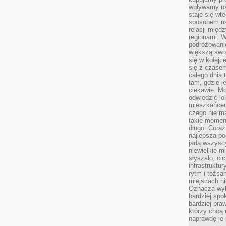
wpływamy na
staje się wt
sposobem na
relacji mię
regionami. W
podróżowani
większą swo
się w kolejce
się z czase
całego dnia
tam, gdzie je
ciekawie. M
odwiedzić lo
mieszkańcem
czego nie m
takie moment
długo. Coraz
najlepsza po
jadą wszysc
niewielkie m
słyszało, ci
infrastruktu
rytm i tożs
miejscach ni
Oznacza wyb
bardziej spo
bardziej pra
którzy chcą 
naprawdę je