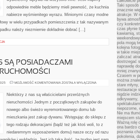
całkowicie 
Taki sposób
odpowiednie meble będziemy mieli pewność, że kuchnia
znacznie wię
nabierze wyśmienitego wyrazu. Minionymi czasy modne
atrakcje. W
bywa atmosfe
i słowy w wielu przypadkach pomieszczenia z tak nazywanym
czy konkretn
czas płynie 
dku należy niezmiernie dokładnie dobrać […]
kawiarnią, st
weekendowy 
CJA
pola mogą tw
kolejna foto
w takie miej
zaliczać atr
dostrzegać s
S SĄ POSIADACZAMI
naprawdę do
ERUCHOMOŚCI
mniej znanyc
Czasem w pro
można znaleź
NIEKTÓRZY
2025
MOŻLIWOŚĆ KOMENTOWANIA
ZOSTAŁA WYŁĄCZONA
stare młyny,
Z
restauracje 
NAS
SĄ
nigdzie indz
Niektórzy z nas są właścicielami przeróżnych
POSIADACZAMI
odkrywamy, ż
ROZMAITYCH
nieruchomości Jednym z początkowych zakupów do
NIERUCHOMOŚCI
spektakularn
niepozorne, 
nowego albo świeżo wyremontowanego domu lub
Nie ma tłumó
mieszkania jest zakup dywanu. Wstępując do sklepu z
miejscem sta
Ważną rolę o
tego rodzaju dekoracjami (bądź też jak ktoś woli, to z
ona bardzo c
poznania cha
niedaremnym wyposażeniem domu) nasze oczy od razu
pokolenia, d
aników i wykładzin. Jest ich taka ilość, że trudno jest nam