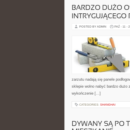
BARDZO DUŻO O
INTRYGUJĄCEGO
POSTED BY ADMIN
PAŹ - 11 - 
zarzutu nadają się panele podłogo
sklepie wolno nabyć bardzo dużo z
wykończenie […]
CATEGORIES:
SHANGHAI
DYWANY SĄ PO T