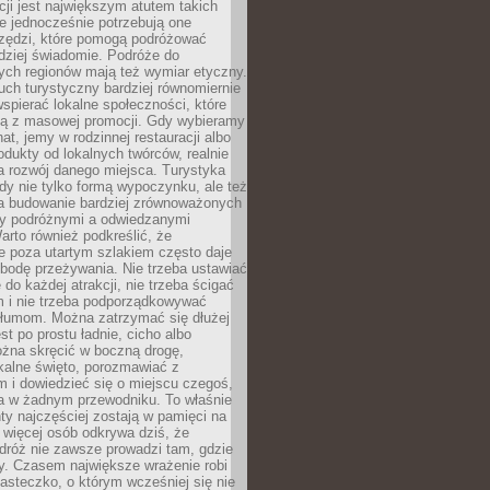
cji jest największym atutem takich
e jednocześnie potrzebują one
rzędzi, które pomogą podróżować
rdziej świadomie. Podróże do
ych regionów mają też wymiar etyczny.
uch turystyczny bardziej równomiernie
wspierać lokalne społeczności, które
ają z masowej promocji. Gdy wybieramy
at, jemy w rodzinnej restauracji albo
dukty od lokalnych twórców, realnie
 rozwój danego miejsca. Turystyka
edy nie tylko formą wypoczynku, ale też
 budowanie bardziej zrównoważonych
dzy podróżnymi a odwiedzanymi
arto również podkreślić, że
e poza utartym szlakiem często daje
bodę przeżywania. Nie trzeba ustawiać
 do każdej atrakcji, nie trzeba ścigać
m i nie trzeba podporządkowywać
 tłumom. Można zatrzymać się dłużej
st po prostu ładnie, cicho albo
ożna skręcić w boczną drogę,
kalne święto, porozmawiać z
 i dowiedzieć się o miejscu czegoś,
a w żadnym przewodniku. To właśnie
y najczęściej zostają w pamięci na
 więcej osób odkrywa dziś, że
dróż nie zawsze prowadzi tam, gdzie
y. Czasem największe wrażenie robi
iasteczko, o którym wcześniej się nie