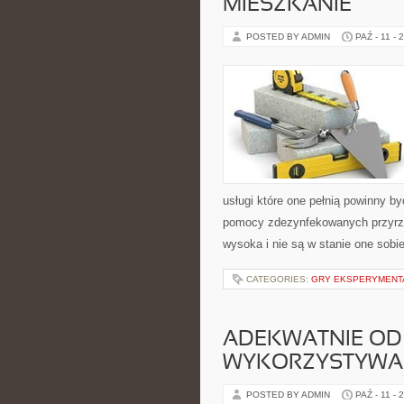
MIESZKANIE
POSTED BY ADMIN
PAŹ - 11 - 
usługi które one pełnią powinny 
pomocy zdezynfekowanych przyrząd
wysoka i nie są w stanie one sobi
CATEGORIES:
GRY EKSPERYMENT
ADEKWATNIE OD
WYKORZYSTYWAN
POSTED BY ADMIN
PAŹ - 11 - 