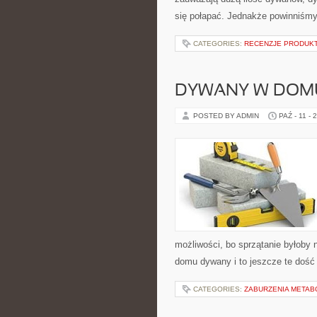
się połapać. Jednakże powinniśmy
CATEGORIES:
RECENZJE PRODUK
DYWANY W DOMU
POSTED BY ADMIN
PAŹ - 11 - 
możliwości, bo sprzątanie byłoby 
domu dywany i to jeszcze te dość
CATEGORIES:
ZABURZENIA METAB