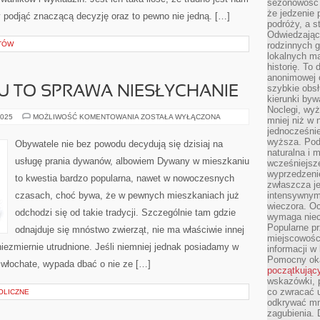
sezonowość i
że jedzenie 
 podjąć znaczącą decyzję oraz to pewno nie jedną. […]
podróży, a st
Odwiedzając 
TÓW
rodzinnych g
lokalnych ma
historię. To
anonimowej o
szybkie obsł
 TO SPRAWA NIESŁYCHANIE
kierunki byw
Noclegi, wyż
DYWANY
2025
MOŻLIWOŚĆ KOMENTOWANIA
ZOSTAŁA WYŁĄCZONA
mniej niż w 
W
jednocześni
DOMU
TO
wyższa. Podr
Obywatele nie bez powodu decydują się dzisiaj na
SPRAWA
naturalna i 
NIESŁYCHANIE
usługę prania dywanów, albowiem Dywany w mieszkaniu
wcześniejsz
wyprzedzenie
to kwestia bardzo popularna, nawet w nowoczesnych
zwłaszcza je
czasach, choć bywa, że w pewnych mieszkaniach już
intensywnym
wieczora. Oc
odchodzi się od takie tradycji. Szczególnie tam gdzie
wymaga niec
Popularne pr
odnajduje się mnóstwo zwierząt, nie ma właściwie innej
miejscowośc
niezmiernie utrudnione. Jeśli niemniej jednak posiadamy w
informacji w
Pomocny oka
 włochate, wypada dbać o nie ze […]
początkując
wskazówki, p
co zwracać u
OLICZNE
odkrywać mn
zagubienia. 