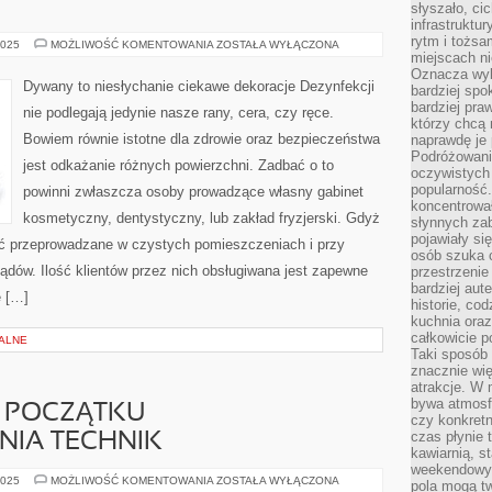
słyszało, ci
infrastruktu
rytm i tożs
DYWANY
2025
MOŻLIWOŚĆ KOMENTOWANIA
ZOSTAŁA WYŁĄCZONA
SĄ
miejscach ni
PO
Oznacza wyb
TO
Dywany to niesłychanie ciekawe dekoracje Dezynfekcji
bardziej spo
ŻEBY
UPIĘKSZAĆ
bardziej pra
nie podlegają jedynie nasze rany, cera, czy ręce.
NASZE
którzy chcą 
MIESZKANIE
Bowiem równie istotne dla zdrowie oraz bezpieczeństwa
naprawdę je
Podróżowani
jest odkażanie różnych powierzchni. Zadbać o to
oczywistych
popularność.
powinni zwłaszcza osoby prowadzące własny gabinet
koncentrował
kosmetyczny, dentystyczny, lub zakład fryzjerski. Gdyż
słynnych zab
pojawiały si
być przeprowadzane w czystych pomieszczeniach i przy
osób szuka 
ów. Ilość klientów przez nich obsługiwana jest zapewne
przestrzenie
bardziej aut
e […]
historie, co
kuchnia oraz
całkowicie 
ALNE
Taki sposób
znacznie wię
atrakcje. W
bywa atmosfe
 POCZĄTKU
czy konkretn
czas płynie 
IA TECHNIK
kawiarnią, st
weekendowy 
ADEKWATNIE
2025
MOŻLIWOŚĆ KOMENTOWANIA
ZOSTAŁA WYŁĄCZONA
pola mogą tw
OD