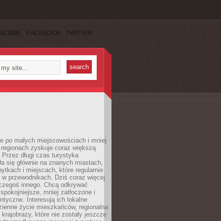
SCRIBE
FACEBOOK
TWITTER
e po małych miejscowościach i mniej
 regionach zyskuje coraz większą
 Przez długi czas turystyka
a się głównie na znanych miastach,
ytkach i miejscach, które regularnie
ę w przewodnikach. Dziś coraz więcej
czegoś innego. Chcą odkrywać
 spokojniejsze, mniej zatłoczone i
entyczne. Interesują ich lokalne
dzienne życie mieszkańców, regionalna
 krajobrazy, które nie zostały jeszcze