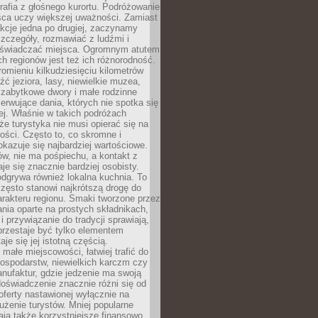
grafia z głośnego kurortu. Podróżowanie
sca uczy większej uważności. Zamiast
akcje jedna po drugiej, zaczynamy
zczegóły, rozmawiać z ludźmi i
świadczać miejsca. Ogromnym atutem
h regionów jest też ich różnorodność.
mieniu kilkudziesięciu kilometrów
ć jeziora, lasy, niewielkie muzea,
 zabytkowe dwory i małe rodzinne
serwujące dania, których nie spotka się
iej. Właśnie w takich podróżach
e turystyka nie musi opierać się na
ości. Często to, co skromne i
okazuje się najbardziej wartościowe.
w, nie ma pośpiechu, a kontakt z
je się znacznie bardziej osobisty.
dgrywa również lokalna kuchnia. To
zęsto stanowi najkrótszą drogę do
rakteru regionu. Smaki tworzone przez
ania oparte na prostych składnikach,
 przywiązanie do tradycji sprawiają,
przestaje być tylko elementem
aje się jej istotną częścią.
małe miejscowości, łatwiej trafić do
ospodarstw, niewielkich karczm czy
nufaktur, gdzie jedzenie ma swoją
 doświadczenie znacznie różni się od
ferty nastawionej wyłącznie na
użenie turystów. Mniej popularne
ają także korzystniejsze finansowo.