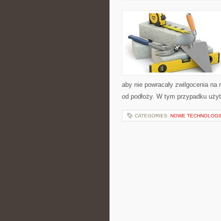
aby nie powracały zwilgocenia na
od podłoży. W tym przypadku użyt
CATEGORIES:
NOWE TECHNOLOGI