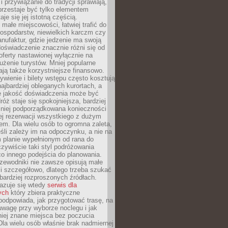
 przywiązanie do tradycji sprawiają,
przestaje być tylko elementem
aje się jej istotną częścią.
małe miejscowości, łatwiej trafić do
ospodarstw, niewielkich karczm czy
nufaktur, gdzie jedzenie ma swoją
 doświadczenie znacznie różni się od
ferty nastawionej wyłącznie na
użenie turystów. Mniej popularne
ają także korzystniejsze finansowo.
ywienie i bilety wstępu często kosztują
najbardziej obleganych kurortach, a
e jakość doświadczenia może być
óż staje się spokojniejsza, bardziej
mniej podporządkowana konieczności
ej rezerwacji wszystkiego z dużym
m. Dla wielu osób to ogromna zaleta,
śli zależy im na odpoczynku, a nie na
 planie wypełnionym od rana do
zywiście taki styl podróżowania
o innego podejścia do planowania.
zewodniki nie zawsze opisują małe
i szczegółowo, dlatego trzeba szukać
 bardziej rozproszonych źródłach.
zuje się wtedy
serwis dla
ych
który zbiera praktyczne
odpowiada, jak przygotować trasę, na
wagę przy wyborze noclegu i jak
iej znane miejsca bez poczucia
Dla wielu osób właśnie brak nadmiernej