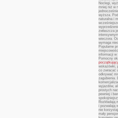
Noclegi, wyż
mniej niż w 
jednocześni
wyższa. Podr
naturalna i 
wcześniejsz
wyprzedzenie
zwłaszcza je
intensywnym
wieczora. Oc
wymaga niec
Popularne pr
miejscowośc
informacji w
Pomocny oka
początkując
wskazówki, p
co zwracać u
odkrywać mn
zagubienia. 
komercjaliza
wyjazdów, al
prostych na
pewniej i ba
spokojniejsz
Rozkładają r
i pozwalają 
nie korzyst
mały pensjon
kupujemy pro