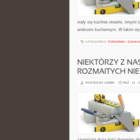
stały się kuchnie otwarte, innym
aneksem kuchennym. W takim wypa
CATEGORIES:
PORADNIKI I EDUKA
NIEKTÓRZY Z NA
ROZMAITYCH NI
POSTED BY ADMIN
PAŹ - 11 - 
zauważają dużą ilość dywanów, dyw