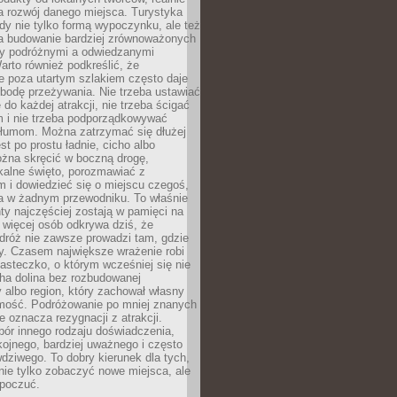
 rozwój danego miejsca. Turystyka
edy nie tylko formą wypoczynku, ale też
 budowanie bardziej zrównoważonych
dzy podróżnymi a odwiedzanymi
arto również podkreślić, że
e poza utartym szlakiem często daje
bodę przeżywania. Nie trzeba ustawiać
 do każdej atrakcji, nie trzeba ścigać
m i nie trzeba podporządkowywać
 tłumom. Można zatrzymać się dłużej
st po prostu ładnie, cicho albo
ożna skręcić w boczną drogę,
kalne święto, porozmawiać z
 i dowiedzieć się o miejscu czegoś,
a w żadnym przewodniku. To właśnie
y najczęściej zostają w pamięci na
 więcej osób odkrywa dziś, że
dróż nie zawsze prowadzi tam, gdzie
y. Czasem największe wrażenie robi
iasteczko, o którym wcześniej się nie
cha dolina bez rozbudowanej
ry albo region, który zachował własny
amość. Podróżowanie po mniej znanych
e oznacza rezygnacji z atrakcji.
ór innego rodzaju doświadczenia,
kojnego, bardziej uważnego i często
wdziwego. To dobry kierunek dla tych,
nie tylko zobaczyć nowe miejsca, ale
 poczuć.