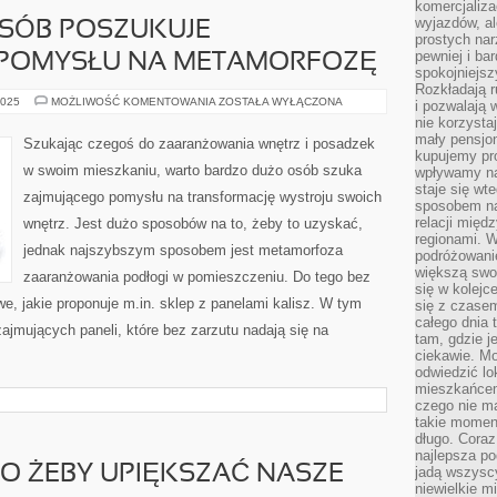
komercjaliza
wyjazdów, al
SÓB POSZUKUJE
prostych na
pewniej i ba
 POMYSŁU NA METAMORFOZĘ
spokojniejsz
Rozkładają r
BARDZO
2025
MOŻLIWOŚĆ KOMENTOWANIA
ZOSTAŁA WYŁĄCZONA
i pozwalają 
DUŻO
nie korzyst
OSÓB
POSZUKUJE
mały pensjon
Szukając czegoś do zaaranżowania wnętrz i posadzek
INTRYGUJĄCEGO
kupujemy pro
POMYSŁU
w swoim mieszkaniu, warto bardzo dużo osób szuka
wpływamy na
NA
METAMORFOZĘ
staje się wt
zajmującego pomysłu na transformację wystroju swoich
sposobem na
relacji mię
wnętrz. Jest dużo sposobów na to, żeby to uzyskać,
regionami. W
jednak najszybszym sposobem jest metamorfoza
podróżowani
większą swo
zaaranżowania podłogi w pomieszczeniu. Do tego bez
się w kolejce
we, jakie proponuje m.in. sklep z panelami kalisz. W tym
się z czase
całego dnia
ajmujących paneli, które bez zarzutu nadają się na
tam, gdzie je
ciekawie. M
odwiedzić lo
mieszkańcem
czego nie m
takie moment
długo. Coraz
najlepsza po
O ŻEBY UPIĘKSZAĆ NASZE
jadą wszysc
niewielkie m