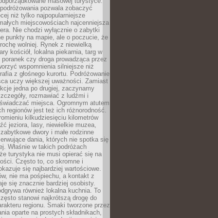
podporządkowane masowej turystyce.
 podróżowania pozwala zobaczyć
cej niż tylko najpopularniejsze
 małych miejscowościach najcenniejsza
ra. Nie chodzi wyłącznie o zabytki
e punkty na mapie, ale o poczucie, że
trochę wolniej. Rynek z niewielką
ary kościół, lokalna piekarnia, targ w
poranek czy droga prowadząca przez
orzyć wspomnienia silniejsze niż
grafia z głośnego kurortu. Podróżowanie
sca uczy większej uważności. Zamiast
akcje jedna po drugiej, zaczynamy
zczegóły, rozmawiać z ludźmi i
świadczać miejsca. Ogromnym atutem
h regionów jest też ich różnorodność.
mieniu kilkudziesięciu kilometrów
ć jeziora, lasy, niewielkie muzea,
 zabytkowe dwory i małe rodzinne
serwujące dania, których nie spotka się
iej. Właśnie w takich podróżach
e turystyka nie musi opierać się na
ości. Często to, co skromne i
okazuje się najbardziej wartościowe.
w, nie ma pośpiechu, a kontakt z
je się znacznie bardziej osobisty.
dgrywa również lokalna kuchnia. To
zęsto stanowi najkrótszą drogę do
rakteru regionu. Smaki tworzone przez
ania oparte na prostych składnikach,