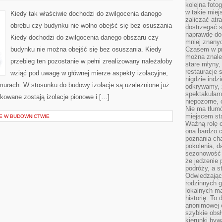
kolejna foto
POCZĄTKU
WYKORZYSTYWANIA
w takie miej
Kiedy tak właściwie dochodzi do zwilgocenia danego
TECHNIK
zaliczać atr
obrębu czy budynku nie wolno obejść się bez osuszania
dostrzegać s
naprawdę do
Kiedy dochodzi do zwilgocenia danego obszaru czy
mniej znanyc
budynku nie można obejść się bez osuszania. Kiedy
Czasem w pro
można znaleź
przebieg ten pozostanie w pełni zrealizowany należałoby
stare młyny,
restauracje 
wziąć pod uwagę w głównej mierze aspekty izolacyjne,
nigdzie indz
 murach. W stosunku do budowy izolacje są uzależnione już
odkrywamy, ż
spektakularn
kowane zostają izolacje pionowe i […]
niepozorne, 
Nie ma tłumó
miejscem sta
E W BUDOWNICTWIE
Ważną rolę o
ona bardzo c
poznania cha
pokolenia, d
sezonowość i
że jedzenie 
podróży, a st
Odwiedzając 
rodzinnych g
lokalnych ma
historię. To
anonimowej o
szybkie obsł
kierunki byw