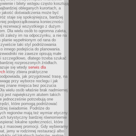
ywienie i bilety wstępu często kosztują
najbardziej obleganych kurortach, a
e jakość doświadczenia może być
óż staje się spokojniejsza, bardziej
mniej podporządkowana konieczności
ej rezerwacji wszystkiego z dużym
m. Dla wielu osób to ogromna zaleta,
śli zależy im na odpoczynku, a nie na
 planie wypełnionym od rana do
zywiście taki styl podróżowania
o innego podejścia do planowania.
zewodniki nie zawsze opisują małe
i szczegółowo, dlatego trzeba szukać
 bardziej rozproszonych źródłach.
zuje się wtedy
serwis dla
ych
który zbiera praktyczne
odpowiada, jak przygotować trasę, na
wagę przy wyborze noclegu i jak
iej znane miejsca bez poczucia
Dla wielu osób właśnie brak nadmiernej
cji jest największym atutem takich
e jednocześnie potrzebują one
rzędzi, które pomogą podróżować
rdziej świadomie. Podróże do
ych regionów mają też wymiar etyczny.
uch turystyczny bardziej równomiernie
wspierać lokalne społeczności, które
ają z masowej promocji. Gdy wybieramy
at, jemy w rodzinnej restauracji albo
dukty od lokalnych twórców, realnie