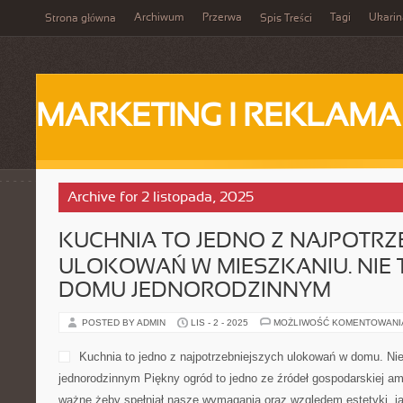
Archiwum
Przerwa
Tagi
Ukarin
Strona główna
Spis Treści
MARKETING I REKLAMA
Archive for 2 listopada, 2025
KUCHNIA TO JEDNO Z NAJPOTRZ
ULOKOWAŃ W MIESZKANIU. NIE 
DOMU JEDNORODZINNYM
POSTED BY ADMIN
LIS - 2 - 2025
MOŻLIWOŚĆ KOMENTOWAN
Kuchnia to jedno z najpotrzebniejszych ulokowań w domu. Ni
jednorodzinnym Piękny ogród to jedno ze źródeł gospodarskiej am
ważne żeby spełniał nasze wymagania oraz względem estetyki, ja