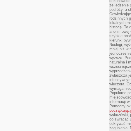
sezonowość i
że jedzenie 
podróży, a st
Odwiedzając 
rodzinnych g
lokalnych ma
historię. To
anonimowej o
szybkie obsł
kierunki byw
Noclegi, wyż
mniej niż w 
jednocześni
wyższa. Podr
naturalna i 
wcześniejsz
wyprzedzenie
zwłaszcza je
intensywnym
wieczora. Oc
wymaga niec
Popularne pr
miejscowośc
informacji w
Pomocny oka
początkując
wskazówki, p
co zwracać u
odkrywać mn
zagubienia. 