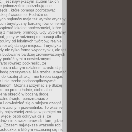
cji jest największym atutem takich
e jednocześnie potrzebują one
rzędzi, które pomogą podróżować
rdziej świadomie. Podróże do
ych regionów mają też wymiar etyczny.
uch turystyczny bardziej równomiernie
wspierać lokalne społeczności, które
ają z masowej promocji. Gdy wybieramy
at, jemy w rodzinnej restauracji albo
dukty od lokalnych twórców, realnie
 rozwój danego miejsca. Turystyka
edy nie tylko formą wypoczynku, ale też
 budowanie bardziej zrównoważonych
dzy podróżnymi a odwiedzanymi
arto również podkreślić, że
e poza utartym szlakiem często daje
bodę przeżywania. Nie trzeba ustawiać
 do każdej atrakcji, nie trzeba ścigać
m i nie trzeba podporządkowywać
 tłumom. Można zatrzymać się dłużej
st po prostu ładnie, cicho albo
ożna skręcić w boczną drogę,
kalne święto, porozmawiać z
 i dowiedzieć się o miejscu czegoś,
a w żadnym przewodniku. To właśnie
y najczęściej zostają w pamięci na
 więcej osób odkrywa dziś, że
dróż nie zawsze prowadzi tam, gdzie
y. Czasem największe wrażenie robi
iasteczko, o którym wcześniej się nie