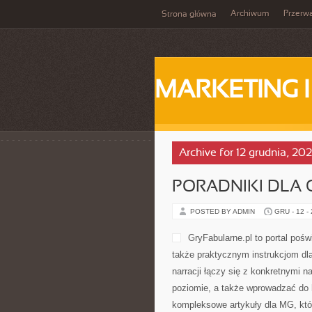
Archiwum
Przerw
Strona główna
MARKETING 
Archive for 12 grudnia, 20
PORADNIKI DLA 
POSTED BY ADMIN
GRU - 12 -
GryFabularne.pl to portal poś
także praktycznym instrukcjom dla
narracji łączy się z konkretnymi
poziomie, a także wprowadzać do 
kompleksowe artykuły dla MG, któr