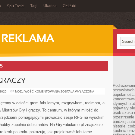
a
Tagi
Ukarina
Spis Treści
Zieliński
SUB
I REKLAMA
25
GRACZY
Podróżowani
oczywistych
PORADNIKI
 2025
MOŻLIWOŚĆ KOMENTOWANIA
ZOSTAŁA WYŁĄCZONA
popularność.
DLA
GRACZY
koncentrował
więcony w całości grom fabularnym, rozgrywkom, realmom, a
słynnych zab
pojawiały si
 Mistrzów Gry i graczy. To centrum, w którym miłość do
osób szuka 
przestrzenie
 narzędziami pomagającymi prowadzić sesje RPG na wysokim
bardziej aut
hobby zupełnie debiutantów. Na GryFabularne.pl znajdziesz
historie, co
kuchnia oraz
e krok po kroku pokazują, jak projektować fabularne