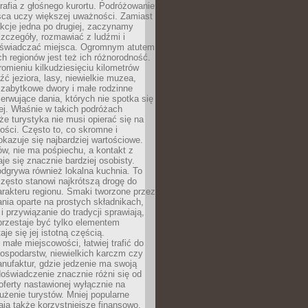
grafia z głośnego kurortu. Podróżowanie
sca uczy większej uważności. Zamiast
akcje jedna po drugiej, zaczynamy
zczegóły, rozmawiać z ludźmi i
świadczać miejsca. Ogromnym atutem
h regionów jest też ich różnorodność.
mieniu kilkudziesięciu kilometrów
ć jeziora, lasy, niewielkie muzea,
 zabytkowe dwory i małe rodzinne
serwujące dania, których nie spotka się
iej. Właśnie w takich podróżach
e turystyka nie musi opierać się na
ości. Często to, co skromne i
okazuje się najbardziej wartościowe.
w, nie ma pośpiechu, a kontakt z
je się znacznie bardziej osobisty.
dgrywa również lokalna kuchnia. To
zęsto stanowi najkrótszą drogę do
rakteru regionu. Smaki tworzone przez
ania oparte na prostych składnikach,
 przywiązanie do tradycji sprawiają,
przestaje być tylko elementem
aje się jej istotną częścią.
małe miejscowości, łatwiej trafić do
ospodarstw, niewielkich karczm czy
nufaktur, gdzie jedzenie ma swoją
 doświadczenie znacznie różni się od
ferty nastawionej wyłącznie na
użenie turystów. Mniej popularne
ają także korzystniejsze finansowo.