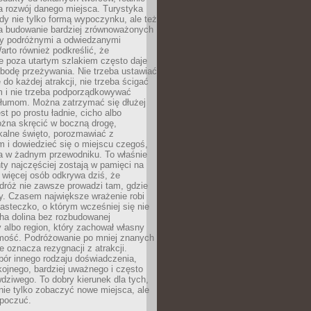
 rozwój danego miejsca. Turystyka
edy nie tylko formą wypoczynku, ale też
 budowanie bardziej zrównoważonych
dzy podróżnymi a odwiedzanymi
arto również podkreślić, że
e poza utartym szlakiem często daje
bodę przeżywania. Nie trzeba ustawiać
 do każdej atrakcji, nie trzeba ścigać
m i nie trzeba podporządkowywać
 tłumom. Można zatrzymać się dłużej
st po prostu ładnie, cicho albo
ożna skręcić w boczną drogę,
kalne święto, porozmawiać z
 i dowiedzieć się o miejscu czegoś,
a w żadnym przewodniku. To właśnie
y najczęściej zostają w pamięci na
 więcej osób odkrywa dziś, że
dróż nie zawsze prowadzi tam, gdzie
y. Czasem największe wrażenie robi
iasteczko, o którym wcześniej się nie
cha dolina bez rozbudowanej
ry albo region, który zachował własny
amość. Podróżowanie po mniej znanych
e oznacza rezygnacji z atrakcji.
ór innego rodzaju doświadczenia,
kojnego, bardziej uważnego i często
wdziwego. To dobry kierunek dla tych,
nie tylko zobaczyć nowe miejsca, ale
 poczuć.