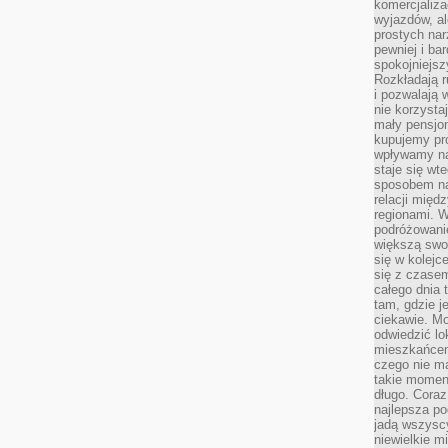
komercjaliza
wyjazdów, al
prostych na
pewniej i ba
spokojniejsz
Rozkładają r
i pozwalają 
nie korzyst
mały pensjon
kupujemy pro
wpływamy na
staje się wt
sposobem na
relacji mię
regionami. W
podróżowani
większą swo
się w kolejce
się z czase
całego dnia
tam, gdzie je
ciekawie. M
odwiedzić lo
mieszkańcem
czego nie m
takie moment
długo. Coraz
najlepsza po
jadą wszysc
niewielkie m