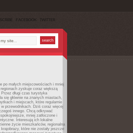
SCRIBE
FACEBOOK
TWITTER
e po małych miejscowościach i mniej
 regionach zyskuje coraz większą
 Przez długi czas turystyka
a się głównie na znanych miastach,
ytkach i miejscach, które regularnie
ę w przewodnikach. Dziś coraz więcej
czegoś innego. Chcą odkrywać
 spokojniejsze, mniej zatłoczone i
entyczne. Interesują ich lokalne
dzienne życie mieszkańców, regionalna
 krajobrazy, które nie zostały jeszcze