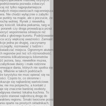
podporządkowane masowej turystyce.
 podróżowania pozwala zobaczyć
cej niż tylko najpopularniejsze
 małych miejscowościach najcenniejsza
ra. Nie chodzi wyłącznie o zabytki
e punkty na mapie, ale o poczucie, że
trochę wolniej. Rynek z niewielką
ary kościół, lokalna piekarnia, targ w
poranek czy droga prowadząca przez
orzyć wspomnienia silniejsze niż
grafia z głośnego kurortu. Podróżowanie
sca uczy większej uważności. Zamiast
akcje jedna po drugiej, zaczynamy
zczegóły, rozmawiać z ludźmi i
świadczać miejsca. Ogromnym atutem
h regionów jest też ich różnorodność.
mieniu kilkudziesięciu kilometrów
ć jeziora, lasy, niewielkie muzea,
 zabytkowe dwory i małe rodzinne
serwujące dania, których nie spotka się
iej. Właśnie w takich podróżach
e turystyka nie musi opierać się na
ości. Często to, co skromne i
okazuje się najbardziej wartościowe.
w, nie ma pośpiechu, a kontakt z
je się znacznie bardziej osobisty.
dgrywa również lokalna kuchnia. To
zęsto stanowi najkrótszą drogę do
rakteru regionu. Smaki tworzone przez
ania oparte na prostych składnikach,