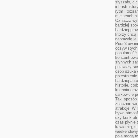
słyszało, ci
infrastruktu
rytm i tożs
miejscach ni
Oznacza wyb
bardziej spo
bardziej pra
którzy chcą 
naprawdę je
Podróżowani
oczywistych
popularność.
koncentrował
słynnych zab
pojawiały si
osób szuka 
przestrzenie
bardziej aut
historie, co
kuchnia oraz
całkowicie 
Taki sposób
znacznie wię
atrakcje. W
bywa atmosfe
czy konkretn
czas płynie 
kawiarnią, st
weekendowy 
pola mogą tw