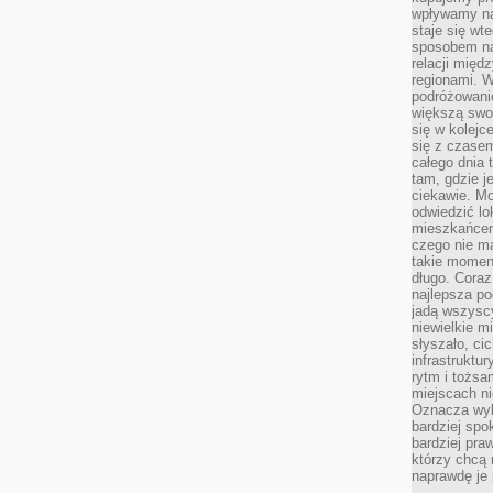
wpływamy na
staje się wt
sposobem na
relacji mię
regionami. W
podróżowani
większą swo
się w kolejce
się z czase
całego dnia
tam, gdzie je
ciekawie. M
odwiedzić lo
mieszkańcem
czego nie m
takie moment
długo. Coraz
najlepsza po
jadą wszysc
niewielkie m
słyszało, ci
infrastruktu
rytm i tożs
miejscach ni
Oznacza wyb
bardziej spo
bardziej pra
którzy chcą 
naprawdę je