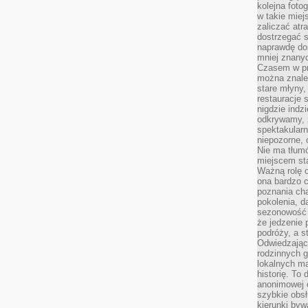
kolejna foto
w takie miej
zaliczać atr
dostrzegać s
naprawdę do
mniej znanyc
Czasem w pro
można znaleź
stare młyny,
restauracje 
nigdzie indz
odkrywamy, ż
spektakularn
niepozorne, 
Nie ma tłumó
miejscem sta
Ważną rolę o
ona bardzo c
poznania cha
pokolenia, d
sezonowość i
że jedzenie 
podróży, a st
Odwiedzając 
rodzinnych g
lokalnych ma
historię. To
anonimowej o
szybkie obsł
kierunki byw