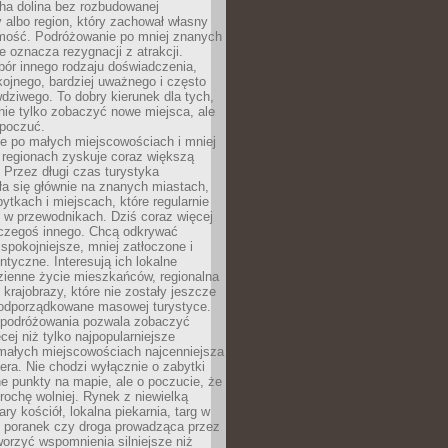
cha dolina bez rozbudowanej
ry albo region, który zachował własny
amość. Podróżowanie po mniej znanych
e oznacza rezygnacji z atrakcji.
ór innego rodzaju doświadczenia,
kojnego, bardziej uważnego i często
wdziwego. To dobry kierunek dla tych,
nie tylko zobaczyć nowe miejsca, ale
 poczuć.
e po małych miejscowościach i mniej
 regionach zyskuje coraz większą
 Przez długi czas turystyka
a się głównie na znanych miastach,
ytkach i miejscach, które regularnie
ę w przewodnikach. Dziś coraz więcej
czegoś innego. Chcą odkrywać
 spokojniejsze, mniej zatłoczone i
entyczne. Interesują ich lokalne
dzienne życie mieszkańców, regionalna
 krajobrazy, które nie zostały jeszcze
podporządkowane masowej turystyce.
 podróżowania pozwala zobaczyć
cej niż tylko najpopularniejsze
 małych miejscowościach najcenniejsza
ra. Nie chodzi wyłącznie o zabytki
e punkty na mapie, ale o poczucie, że
trochę wolniej. Rynek z niewielką
ary kościół, lokalna piekarnia, targ w
poranek czy droga prowadząca przez
orzyć wspomnienia silniejsze niż