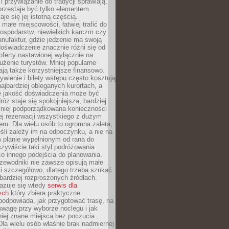
 przywiązanie do tradycji sprawiają,
przestaje być tylko elementem
aje się jej istotną częścią.
małe miejscowości, łatwiej trafić do
ospodarstw, niewielkich karczm czy
nufaktur, gdzie jedzenie ma swoją
 doświadczenie znacznie różni się od
ferty nastawionej wyłącznie na
użenie turystów. Mniej popularne
ają także korzystniejsze finansowo.
ywienie i bilety wstępu często kosztują
najbardziej obleganych kurortach, a
e jakość doświadczenia może być
óż staje się spokojniejsza, bardziej
mniej podporządkowana konieczności
ej rezerwacji wszystkiego z dużym
m. Dla wielu osób to ogromna zaleta,
śli zależy im na odpoczynku, a nie na
 planie wypełnionym od rana do
zywiście taki styl podróżowania
o innego podejścia do planowania.
zewodniki nie zawsze opisują małe
i szczegółowo, dlatego trzeba szukać
 bardziej rozproszonych źródłach.
zuje się wtedy
serwis dla
ych
który zbiera praktyczne
odpowiada, jak przygotować trasę, na
wagę przy wyborze noclegu i jak
iej znane miejsca bez poczucia
Dla wielu osób właśnie brak nadmiernej