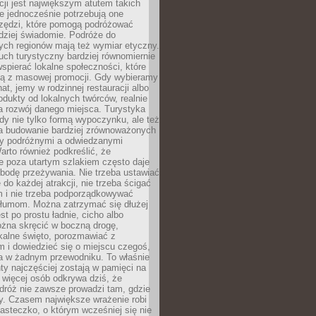
cji jest największym atutem takich
e jednocześnie potrzebują one
rzędzi, które pomogą podróżować
rdziej świadomie. Podróże do
ych regionów mają też wymiar etyczny.
uch turystyczny bardziej równomiernie
wspierać lokalne społeczności, które
ają z masowej promocji. Gdy wybieramy
at, jemy w rodzinnej restauracji albo
dukty od lokalnych twórców, realnie
 rozwój danego miejsca. Turystyka
edy nie tylko formą wypoczynku, ale też
 budowanie bardziej zrównoważonych
dzy podróżnymi a odwiedzanymi
arto również podkreślić, że
e poza utartym szlakiem często daje
bodę przeżywania. Nie trzeba ustawiać
 do każdej atrakcji, nie trzeba ścigać
m i nie trzeba podporządkowywać
 tłumom. Można zatrzymać się dłużej
st po prostu ładnie, cicho albo
ożna skręcić w boczną drogę,
kalne święto, porozmawiać z
 i dowiedzieć się o miejscu czegoś,
a w żadnym przewodniku. To właśnie
y najczęściej zostają w pamięci na
 więcej osób odkrywa dziś, że
dróż nie zawsze prowadzi tam, gdzie
y. Czasem największe wrażenie robi
iasteczko, o którym wcześniej się nie