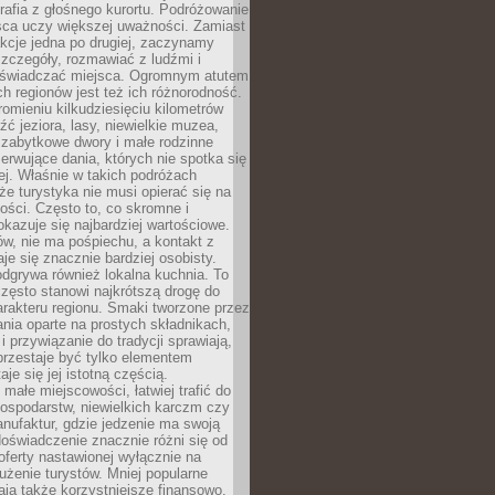
grafia z głośnego kurortu. Podróżowanie
sca uczy większej uważności. Zamiast
akcje jedna po drugiej, zaczynamy
zczegóły, rozmawiać z ludźmi i
świadczać miejsca. Ogromnym atutem
h regionów jest też ich różnorodność.
mieniu kilkudziesięciu kilometrów
ć jeziora, lasy, niewielkie muzea,
 zabytkowe dwory i małe rodzinne
serwujące dania, których nie spotka się
iej. Właśnie w takich podróżach
e turystyka nie musi opierać się na
ości. Często to, co skromne i
okazuje się najbardziej wartościowe.
w, nie ma pośpiechu, a kontakt z
je się znacznie bardziej osobisty.
dgrywa również lokalna kuchnia. To
zęsto stanowi najkrótszą drogę do
rakteru regionu. Smaki tworzone przez
ania oparte na prostych składnikach,
 przywiązanie do tradycji sprawiają,
przestaje być tylko elementem
aje się jej istotną częścią.
małe miejscowości, łatwiej trafić do
ospodarstw, niewielkich karczm czy
nufaktur, gdzie jedzenie ma swoją
 doświadczenie znacznie różni się od
ferty nastawionej wyłącznie na
użenie turystów. Mniej popularne
ają także korzystniejsze finansowo.