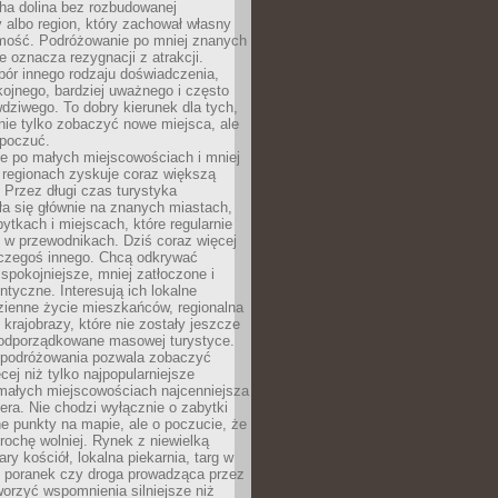
cha dolina bez rozbudowanej
ry albo region, który zachował własny
amość. Podróżowanie po mniej znanych
e oznacza rezygnacji z atrakcji.
ór innego rodzaju doświadczenia,
kojnego, bardziej uważnego i często
wdziwego. To dobry kierunek dla tych,
nie tylko zobaczyć nowe miejsca, ale
 poczuć.
e po małych miejscowościach i mniej
 regionach zyskuje coraz większą
 Przez długi czas turystyka
a się głównie na znanych miastach,
ytkach i miejscach, które regularnie
ę w przewodnikach. Dziś coraz więcej
czegoś innego. Chcą odkrywać
 spokojniejsze, mniej zatłoczone i
entyczne. Interesują ich lokalne
dzienne życie mieszkańców, regionalna
 krajobrazy, które nie zostały jeszcze
podporządkowane masowej turystyce.
 podróżowania pozwala zobaczyć
cej niż tylko najpopularniejsze
 małych miejscowościach najcenniejsza
ra. Nie chodzi wyłącznie o zabytki
e punkty na mapie, ale o poczucie, że
trochę wolniej. Rynek z niewielką
ary kościół, lokalna piekarnia, targ w
poranek czy droga prowadząca przez
orzyć wspomnienia silniejsze niż