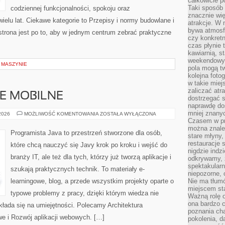
całkowicie 
Taki sposób
codziennej funkcjonalności, spokoju oraz
znacznie wię
elu lat. Ciekawe kategorie to Przepisy i normy budowlane i
atrakcje. W
bywa atmosfe
strona jest po to, aby w jednym centrum zebrać praktyczne
czy konkretn
czas płynie 
kawiarnią, st
weekendowy 
A MASZYNIE
pola mogą tw
kolejna foto
w takie miej
zaliczać atr
E MOBILNE
dostrzegać s
naprawdę do
mniej znanyc
PROGRAMOWANIE
 2026
MOŻLIWOŚĆ KOMENTOWANIA
ZOSTAŁA WYŁĄCZONA
MOBILNE
Czasem w pro
można znaleź
Programista Java to przestrzeń stworzone dla osób,
stare młyny,
restauracje 
które chcą nauczyć się Javy krok po kroku i wejść do
nigdzie indz
branży IT, ale też dla tych, którzy już tworzą aplikacje i
odkrywamy, ż
spektakularn
szukają praktycznych technik. To materiały e-
niepozorne, 
learningowe, blog, a przede wszystkim projekty oparte o
Nie ma tłumó
miejscem sta
typowe problemy z pracy, dzięki którym wiedza nie
Ważną rolę o
ona bardzo c
zekłada się na umiejętności. Polecamy Architektura
poznania cha
we i Rozwój aplikacji webowych. […]
pokolenia, d