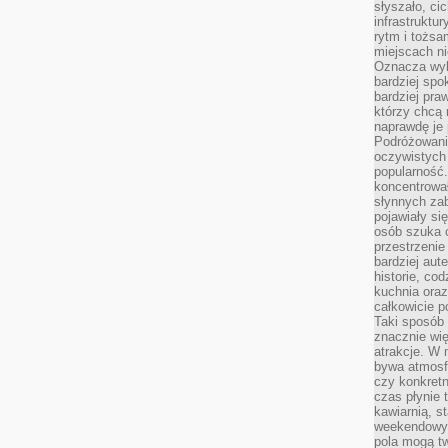
słyszało, ci
infrastruktu
rytm i tożs
miejscach ni
Oznacza wyb
bardziej spo
bardziej pra
którzy chcą 
naprawdę je
Podróżowani
oczywistych
popularność.
koncentrował
słynnych zab
pojawiały si
osób szuka 
przestrzenie
bardziej aut
historie, co
kuchnia oraz
całkowicie 
Taki sposób
znacznie wię
atrakcje. W
bywa atmosfe
czy konkretn
czas płynie 
kawiarnią, st
weekendowy 
pola mogą tw