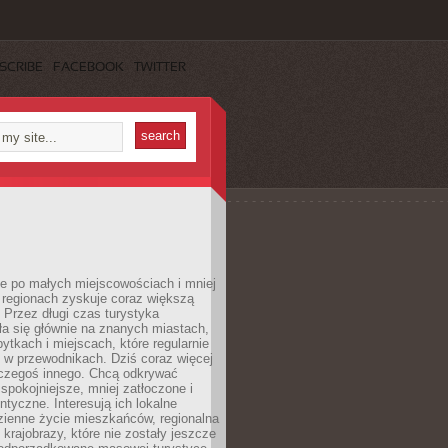
SCRIBE
FACEBOOK
TWITTER
e po małych miejscowościach i mniej
 regionach zyskuje coraz większą
 Przez długi czas turystyka
a się głównie na znanych miastach,
ytkach i miejscach, które regularnie
ę w przewodnikach. Dziś coraz więcej
czegoś innego. Chcą odkrywać
 spokojniejsze, mniej zatłoczone i
entyczne. Interesują ich lokalne
dzienne życie mieszkańców, regionalna
 krajobrazy, które nie zostały jeszcze