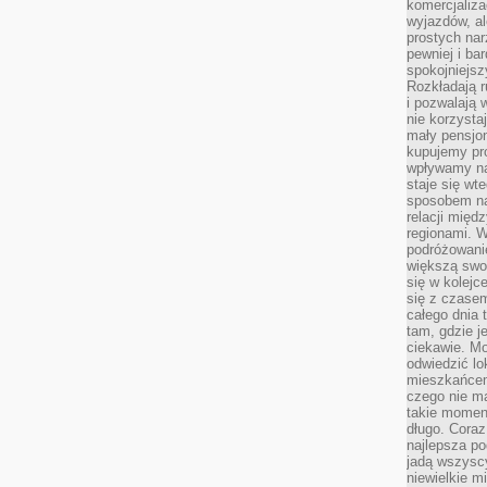
komercjaliza
wyjazdów, al
prostych na
pewniej i ba
spokojniejsz
Rozkładają r
i pozwalają 
nie korzyst
mały pensjon
kupujemy pro
wpływamy na
staje się wt
sposobem na
relacji mię
regionami. W
podróżowani
większą swo
się w kolejce
się z czase
całego dnia
tam, gdzie je
ciekawie. M
odwiedzić lo
mieszkańcem
czego nie m
takie moment
długo. Coraz
najlepsza po
jadą wszysc
niewielkie m