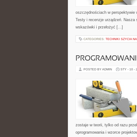
oszczędnościach w perspektywie wi
Testy i recenzje urządzeń. Nasza 
wskazówki i przełożyć […]
CATEGORIES:
TECHNIKI SZYCIA N
PROGRAMOWANI
POSTED BY ADMIN
STY - 10 -
zostaje w teorii, tylko od razu pr
oprogramowania i wzorce projekto