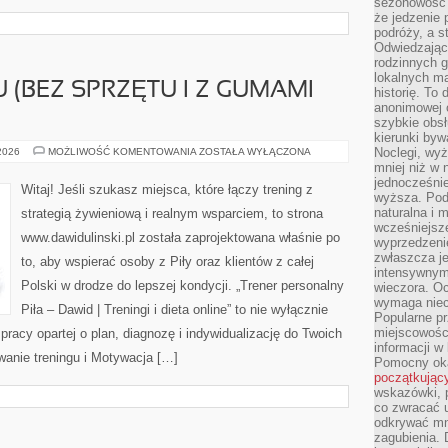
sezonowość i
że jedzenie 
podróży, a st
Odwiedzając 
rodzinnych g
lokalnych ma
 (BEZ SPRZĘTU I Z GUMAMI
historię. To
anonimowej o
szybkie obsł
kierunki byw
TRENING
Noclegi, wyż
 2026
MOŻLIWOŚĆ KOMENTOWANIA
ZOSTAŁA WYŁĄCZONA
W
mniej niż w 
DOMU
jednocześni
(BEZ
Witaj! Jeśli szukasz miejsca, które łączy trening z
SPRZĘTU
wyższa. Podr
I
naturalna i 
strategią żywieniową i realnym wsparciem, to strona
Z
wcześniejsz
GUMAMI
www.dawidulinski.pl została zaprojektowana właśnie po
OPOROWYMI)
wyprzedzenie
zwłaszcza je
to, aby wspierać osoby z Piły oraz klientów z całej
intensywnym
Polski w drodze do lepszej kondycji. „Trener personalny
wieczora. Oc
wymaga niec
Piła – Dawid | Treningi i dieta online” to nie wyłącznie
Popularne pr
miejscowośc
 pracy opartej o plan, diagnozę i indywidualizację do Twoich
informacji w
wanie treningu i Motywacja […]
Pomocny oka
początkując
wskazówki, p
co zwracać u
odkrywać mn
zagubienia. 