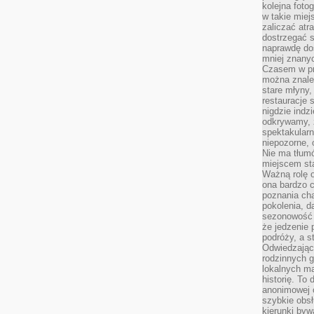
kolejna foto
w takie miej
zaliczać atr
dostrzegać s
naprawdę do
mniej znanyc
Czasem w pro
można znaleź
stare młyny,
restauracje 
nigdzie indz
odkrywamy, ż
spektakularn
niepozorne, 
Nie ma tłumó
miejscem sta
Ważną rolę o
ona bardzo c
poznania cha
pokolenia, d
sezonowość i
że jedzenie 
podróży, a st
Odwiedzając 
rodzinnych g
lokalnych ma
historię. To
anonimowej o
szybkie obsł
kierunki byw