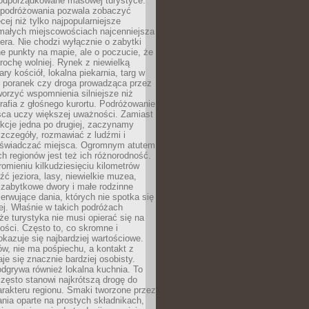
podporządkowane masowej turystyce.
 podróżowania pozwala zobaczyć
cej niż tylko najpopularniejsze
 małych miejscowościach najcenniejsza
ra. Nie chodzi wyłącznie o zabytki
e punkty na mapie, ale o poczucie, że
trochę wolniej. Rynek z niewielką
ary kościół, lokalna piekarnia, targ w
poranek czy droga prowadząca przez
orzyć wspomnienia silniejsze niż
grafia z głośnego kurortu. Podróżowanie
sca uczy większej uważności. Zamiast
akcje jedna po drugiej, zaczynamy
zczegóły, rozmawiać z ludźmi i
świadczać miejsca. Ogromnym atutem
h regionów jest też ich różnorodność.
mieniu kilkudziesięciu kilometrów
ć jeziora, lasy, niewielkie muzea,
 zabytkowe dwory i małe rodzinne
serwujące dania, których nie spotka się
iej. Właśnie w takich podróżach
e turystyka nie musi opierać się na
ości. Często to, co skromne i
okazuje się najbardziej wartościowe.
w, nie ma pośpiechu, a kontakt z
je się znacznie bardziej osobisty.
dgrywa również lokalna kuchnia. To
zęsto stanowi najkrótszą drogę do
rakteru regionu. Smaki tworzone przez
ania oparte na prostych składnikach,