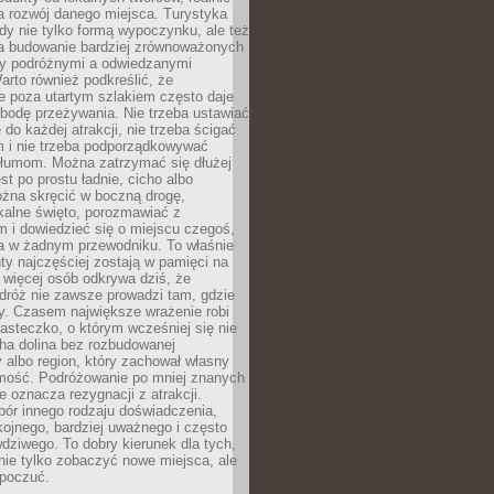
 rozwój danego miejsca. Turystyka
edy nie tylko formą wypoczynku, ale też
 budowanie bardziej zrównoważonych
dzy podróżnymi a odwiedzanymi
arto również podkreślić, że
e poza utartym szlakiem często daje
bodę przeżywania. Nie trzeba ustawiać
 do każdej atrakcji, nie trzeba ścigać
m i nie trzeba podporządkowywać
 tłumom. Można zatrzymać się dłużej
st po prostu ładnie, cicho albo
ożna skręcić w boczną drogę,
kalne święto, porozmawiać z
 i dowiedzieć się o miejscu czegoś,
a w żadnym przewodniku. To właśnie
y najczęściej zostają w pamięci na
 więcej osób odkrywa dziś, że
dróż nie zawsze prowadzi tam, gdzie
y. Czasem największe wrażenie robi
iasteczko, o którym wcześniej się nie
cha dolina bez rozbudowanej
ry albo region, który zachował własny
amość. Podróżowanie po mniej znanych
e oznacza rezygnacji z atrakcji.
ór innego rodzaju doświadczenia,
kojnego, bardziej uważnego i często
wdziwego. To dobry kierunek dla tych,
nie tylko zobaczyć nowe miejsca, ale
 poczuć.