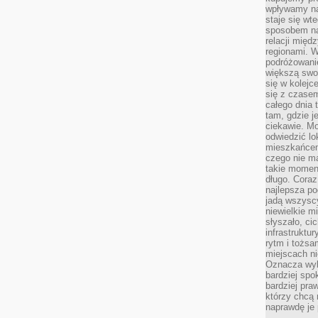
wpływamy na
staje się wt
sposobem na
relacji mię
regionami. W
podróżowani
większą swo
się w kolejce
się z czase
całego dnia
tam, gdzie je
ciekawie. M
odwiedzić lo
mieszkańcem
czego nie m
takie moment
długo. Coraz
najlepsza po
jadą wszysc
niewielkie m
słyszało, ci
infrastruktu
rytm i tożs
miejscach ni
Oznacza wyb
bardziej spo
bardziej pra
którzy chcą 
naprawdę je