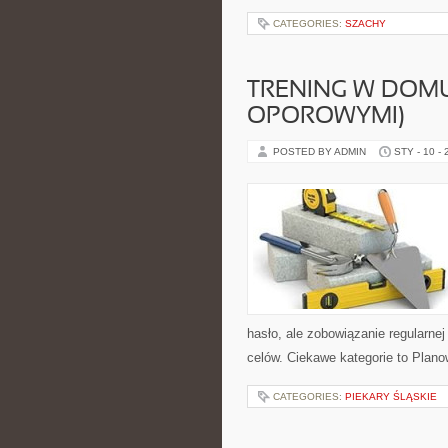
CATEGORIES:
SZACHY
TRENING W DOMU
OPOROWYMI)
POSTED BY ADMIN
STY - 10 -
hasło, ale zobowiązanie regularnej
celów. Ciekawe kategorie to Plano
CATEGORIES:
PIEKARY ŚLĄSKIE