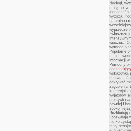
Noclegi, wyż
mniej niż w 
jednocześni
wyższa. Podr
naturalna i 
wcześniejsz
wyprzedzenie
zwłaszcza je
intensywnym
wieczora. Oc
wymaga niec
Popularne pr
miejscowośc
informacji w
Pomocny oka
początkując
wskazówki, p
co zwracać u
odkrywać mn
zagubienia. 
komercjaliza
wyjazdów, al
prostych na
pewniej i ba
spokojniejsz
Rozkładają r
i pozwalają 
nie korzyst
mały pensjon
kupujemy pro