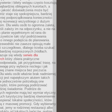
ywienie i bilety wstępu często kosztują
najbardziej obleganych kurortach, a
e jakość doświadczenia może być
óż staje się spokojniejsza, bardziej
mniej podporządkowana konieczności
ej rezerwacji wszystkiego z dużym
m. Dla wielu osób to ogromna zaleta,
śli zależy im na odpoczynku, a nie na
 planie wypełnionym od rana do
zywiście taki styl podróżowania
o innego podejścia do planowania.
zewodniki nie zawsze opisują małe
i szczegółowo, dlatego trzeba szukać
 bardziej rozproszonych źródłach.
zuje się wtedy
serwis dla
ych
który zbiera praktyczne
odpowiada, jak przygotować trasę, na
wagę przy wyborze noclegu i jak
iej znane miejsca bez poczucia
Dla wielu osób właśnie brak nadmiernej
cji jest największym atutem takich
e jednocześnie potrzebują one
rzędzi, które pomogą podróżować
rdziej świadomie. Podróże do
ych regionów mają też wymiar etyczny.
uch turystyczny bardziej równomiernie
wspierać lokalne społeczności, które
ają z masowej promocji. Gdy wybieramy
at, jemy w rodzinnej restauracji albo
dukty od lokalnych twórców, realnie