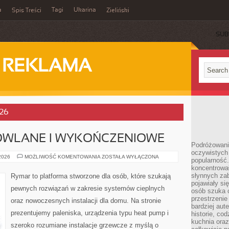
a
Tagi
Ukarina
Spis Treści
Zieliński
SUB
I REKLAMA
026
OWLANE I WYKOŃCZENIOWE
Podróżowani
oczywistych
MATERIAŁY
 2026
MOŻLIWOŚĆ KOMENTOWANIA
ZOSTAŁA WYŁĄCZONA
popularność.
BUDOWLANE
koncentrował
I
WYKOŃCZENIOWE
słynnych zab
Rymar to platforma stworzone dla osób, które szukają
pojawiały si
pewnych rozwiązań w zakresie systemów cieplnych
osób szuka 
przestrzenie
oraz nowoczesnych instalacji dla domu. Na stronie
bardziej aut
prezentujemy paleniska, urządzenia typu heat pump i
historie, co
kuchnia oraz
szeroko rozumiane instalacje grzewcze z myślą o