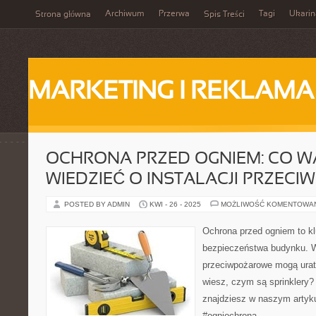
Archiwum
Przerwa
Tagi
Ukarin
Strona główna
Spis Treści
MARKETING I REKLAMA
OCHRONA PRZED OGNIEM: CO 
WIEDZIEĆ O INSTALACJI PRZEC
POSTED BY ADMIN
KWI - 26 - 2025
MOŻLIWOŚĆ KOMENTOWA
Ochrona przed ogniem to k
bezpieczeństwa budynku. Wa
przeciwpożarowe mogą urat
wiesz, czym są sprinklery?
znajdziesz w naszym artyk
#ogniochrona