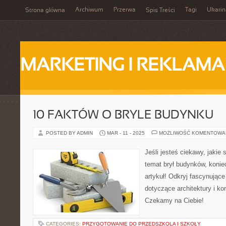
Archiwum
Przerwa
Tagi
Ukarin
Strona główna
Spis Treści
MARKETING I REKLAMA
10 FAKTÓW O BRYLE BUDYNKU
POSTED BY ADMIN
MAR - 11 - 2025
MOŻLIWOŚĆ KOMENTOWA
Jeśli jesteś ciekawy, jakie
temat brył budynków, konie
artykuł! Odkryj fascynujące
dotyczące architektury i ko
Czekamy na Ciebie!
CATEGORIES:
PRZYGOTOWANIE DO PRZEDSZKOLA I SZKOŁY