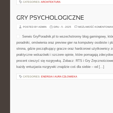
CATEGORIES:
ARCHITEKTURA
GRY PSYCHOLOGICZNE
POSTED BY ADMIN
GRU - 5 - 2025
MOŻLIWOŚĆ KOMENTOWAN
Serwis GryPoradnik.pl to wszechstronny blog gamingowy, któ
poradniki, omówienia oraz preview gier na komputery osobiste i p
strona, gdzie początkujący gracze oraz hardcorowi użytkownicy zn
praktyczne wskazówki i szczere opinie, które pomagają zdecydow
procent cieszyć się rozgrywką. Zobacz: RTS i Gry Zręcznościowe
każdy entuzjasta rozgrywki znajdzie coś dla siebie – od […]
CATEGORIES:
ENERGIA I AURA CZŁOWIEKA