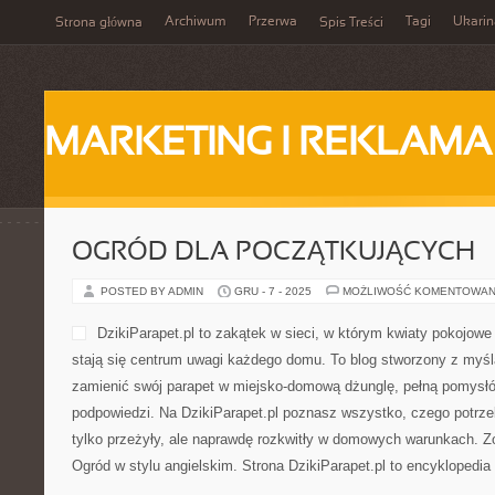
Archiwum
Przerwa
Tagi
Ukarin
Strona główna
Spis Treści
MARKETING I REKLAMA
OGRÓD DLA POCZĄTKUJĄCYCH
POSTED BY ADMIN
GRU - 7 - 2025
MOŻLIWOŚĆ KOMENTOWAN
DzikiParapet.pl to zakątek w sieci, w którym kwiaty pokojowe
stają się centrum uwagi każdego domu. To blog stworzony z myśl
zamienić swój parapet w miejsko-domową dżunglę, pełną pomysłó
podpowiedzi. Na DzikiParapet.pl poznasz wszystko, czego potrze
tylko przeżyły, ale naprawdę rozkwitły w domowych warunkach. Zob
Ogród w stylu angielskim. Strona DzikiParapet.pl to encyklopedia