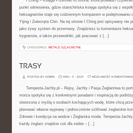
I Ching – Księga Przemian to strona, która prowadzi czytelnika 
punkt odniesienia, gdzie starochińska księga spotyka się z współ
heksagramów staje się codziennym kompasem w podejmowaniu de
Yijing i Zwierzęta Chin. Na tej stronie I Ching jest opisywany nie j
jako żywy system do przemiany. Znajdziesz tu komentarze heksa
trygramów, a także przewodniki, jak pracować z […]
CATEGORIES:
METALE SZLACHETNE
TRASY
POSTED BY ADMIN
GRU - 5 - 2025
MOŻLIWOŚĆ KOMENTOWAN
Tempesta-Jachty.pl – Rejsy, Jachty i Pasja Żeglarstwa to por
morza spotyka się z konkretnymi poradami i inspiracją do podróży
stworzona z myślą o osobach kochających wodę, które chcą prz
planować własne wyprawy i jednocześnie szlifować żeglarskie k
Zdrowie i kondycja na wodzie i Żeglarska moda. Tempesta-Jachty.pl
każdy żeglarz znajdzie coś dla siebie – […]