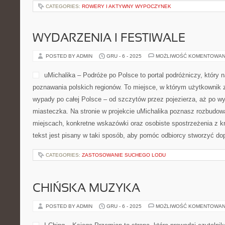
CATEGORIES:
ROWERY I AKTYWNY WYPOCZYNEK
WYDARZENIA I FESTIWALE
POSTED BY ADMIN
GRU - 6 - 2025
MOŻLIWOŚĆ KOMENTOWAN
uMichalika – Podróże po Polsce to portal podróżniczy, który na
poznawania polskich regionów. To miejsce, w którym użytkownik 
wypady po całej Polsce – od szczytów przez pojezierza, aż po w
miasteczka. Na stronie w projekcie uMichalika poznasz rozbudow
miejscach, konkretne wskazówki oraz osobiste spostrzeżenia z 
tekst jest pisany w taki sposób, aby pomóc odbiorcy stworzyć d
CATEGORIES:
ZASTOSOWANIE SUCHEGO LODU
CHIŃSKA MUZYKA
POSTED BY ADMIN
GRU - 6 - 2025
MOŻLIWOŚĆ KOMENTOWAN