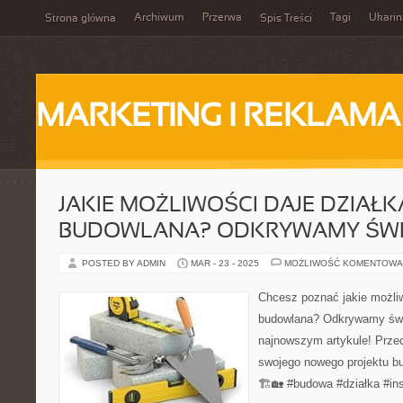
Archiwum
Przerwa
Tagi
Ukarin
Strona główna
Spis Treści
MARKETING I REKLAMA
JAKIE MOŻLIWOŚCI DAJE DZIAŁK
BUDOWLANA? ODKRYWAMY ŚWI
POSTED BY ADMIN
MAR - 23 - 2025
MOŻLIWOŚĆ KOMENTOWA
Chcesz poznać jakie możliw
budowlana? Odkrywamy św
najnowszym artykule! Przecz
swojego nowego projektu b
🏗️🏡 #budowa #działka #ins