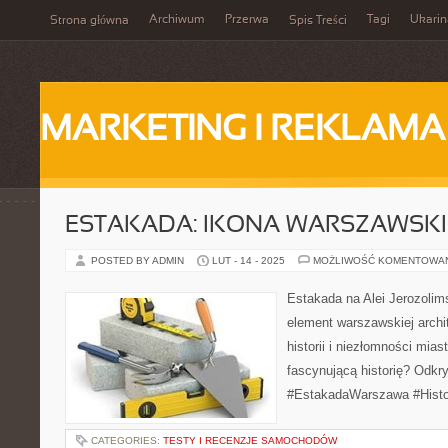
Archiwum
Przerwa
Tagi
Ukarin
Strona główna
Spis Treści
MARKETING I REKLAMA
ESTAKADA: IKONA WARSZAWSKI
POSTED BY ADMIN
LUT - 14 - 2025
MOŻLIWOŚĆ KOMENTOWA
Estakada na Alei Jerozolims
element warszawskiej archi
historii i niezłomności mias
fascynującą historię? Odkry
#EstakadaWarszawa #Histo
CATEGORIES:
TESTY I RECENZJE SAMOCHODÓW