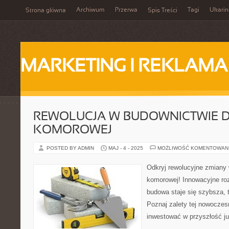
Archiwum
Przerwa
Tagi
Ukarin
Strona główna
Spis Treści
MARKETING I REKLAMA
REWOLUCJA W BUDOWNICTWIE DZ
KOMOROWEJ
POSTED BY ADMIN
MAJ - 4 - 2025
MOŻLIWOŚĆ KOMENTOWAN
Odkryj rewolucyjne zmiany 
komorowej! Innowacyjne roz
budowa staje się szybsza, t
Poznaj zalety tej nowoczesn
inwestować w przyszłość ju