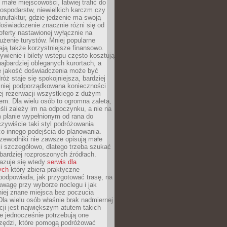
małe miejscowości, łatwiej trafić do
ospodarstw, niewielkich karczm czy
nufaktur, gdzie jedzenie ma swoją
 doświadczenie znacznie różni się od
ferty nastawionej wyłącznie na
użenie turystów. Mniej popularne
ają także korzystniejsze finansowo.
ywienie i bilety wstępu często kosztują
najbardziej obleganych kurortach, a
e jakość doświadczenia może być
óż staje się spokojniejsza, bardziej
mniej podporządkowana konieczności
ej rezerwacji wszystkiego z dużym
m. Dla wielu osób to ogromna zaleta,
śli zależy im na odpoczynku, a nie na
 planie wypełnionym od rana do
zywiście taki styl podróżowania
o innego podejścia do planowania.
zewodniki nie zawsze opisują małe
i szczegółowo, dlatego trzeba szukać
 bardziej rozproszonych źródłach.
zuje się wtedy
serwis dla
ych
który zbiera praktyczne
odpowiada, jak przygotować trasę, na
wagę przy wyborze noclegu i jak
iej znane miejsca bez poczucia
Dla wielu osób właśnie brak nadmiernej
cji jest największym atutem takich
e jednocześnie potrzebują one
rzędzi, które pomogą podróżować