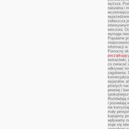
wyższa. Podr
naturalna i 
wcześniejsz
wyprzedzenie
zwłaszcza je
intensywnym
wieczora. Oc
wymaga niec
Popularne pr
miejscowośc
informacji w
Pomocny oka
początkując
wskazówki, p
co zwracać u
odkrywać mn
zagubienia. 
komercjaliza
wyjazdów, al
prostych na
pewniej i ba
spokojniejsz
Rozkładają r
i pozwalają 
nie korzyst
mały pensjon
kupujemy pro
wpływamy na
staje się wt
sposobem na