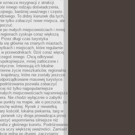
e oznacza rezygnacji z atrakcji.
ór innego rodzaju doświadczenia,
kojnego, bardziej uważnego i często
wdziwego. To dobry kierunek dla tych,
nie tylko zobaczyć nowe miejsca, ale
 poczuć.
e po małych miejscowościach i mniej
 regionach zyskuje coraz większą
 Przez długi czas turystyka
a się głównie na znanych miastach,
ytkach i miejscach, które regularnie
ę w przewodnikach. Dziś coraz więcej
czegoś innego. Chcą odkrywać
 spokojniejsze, mniej zatłoczone i
entyczne. Interesują ich lokalne
dzienne życie mieszkańców, regionalna
 krajobrazy, które nie zostały jeszcze
podporządkowane masowej turystyce.
 podróżowania pozwala zobaczyć
cej niż tylko najpopularniejsze
 małych miejscowościach najcenniejsza
ra. Nie chodzi wyłącznie o zabytki
e punkty na mapie, ale o poczucie, że
trochę wolniej. Rynek z niewielką
ary kościół, lokalna piekarnia, targ w
poranek czy droga prowadząca przez
orzyć wspomnienia silniejsze niż
grafia z głośnego kurortu. Podróżowanie
sca uczy większej uważności. Zamiast
akcje jedna po drugiej, zaczynamy