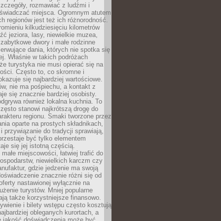
zczegóły, rozmawiać z ludźmi i
świadczać miejsca. Ogromnym atutem
h regionów jest też ich różnorodność.
mieniu kilkudziesięciu kilometrów
ć jeziora, lasy, niewielkie muzea,
 zabytkowe dwory i małe rodzinne
serwujące dania, których nie spotka się
iej. Właśnie w takich podróżach
e turystyka nie musi opierać się na
ości. Często to, co skromne i
okazuje się najbardziej wartościowe.
w, nie ma pośpiechu, a kontakt z
je się znacznie bardziej osobisty.
dgrywa również lokalna kuchnia. To
zęsto stanowi najkrótszą drogę do
rakteru regionu. Smaki tworzone przez
ania oparte na prostych składnikach,
 przywiązanie do tradycji sprawiają,
przestaje być tylko elementem
aje się jej istotną częścią.
małe miejscowości, łatwiej trafić do
ospodarstw, niewielkich karczm czy
nufaktur, gdzie jedzenie ma swoją
 doświadczenie znacznie różni się od
ferty nastawionej wyłącznie na
użenie turystów. Mniej popularne
ają także korzystniejsze finansowo.
ywienie i bilety wstępu często kosztują
najbardziej obleganych kurortach, a
e jakość doświadczenia może być