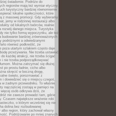
rdziej świadomie. Podróże do
ych regionów mają też wymiar etyczny.
uch turystyczny bardziej równomiernie
wspierać lokalne społeczności, które
ają z masowej promocji. Gdy wybieramy
at, jemy w rodzinnej restauracji albo
dukty od lokalnych twórców, realnie
 rozwój danego miejsca. Turystyka
edy nie tylko formą wypoczynku, ale też
 budowanie bardziej zrównoważonych
dzy podróżnymi a odwiedzanymi
arto również podkreślić, że
e poza utartym szlakiem często daje
bodę przeżywania. Nie trzeba ustawiać
 do każdej atrakcji, nie trzeba ścigać
m i nie trzeba podporządkowywać
 tłumom. Można zatrzymać się dłużej
st po prostu ładnie, cicho albo
ożna skręcić w boczną drogę,
kalne święto, porozmawiać z
 i dowiedzieć się o miejscu czegoś,
a w żadnym przewodniku. To właśnie
y najczęściej zostają w pamięci na
 więcej osób odkrywa dziś, że
dróż nie zawsze prowadzi tam, gdzie
y. Czasem największe wrażenie robi
iasteczko, o którym wcześniej się nie
cha dolina bez rozbudowanej
ry albo region, który zachował własny
amość. Podróżowanie po mniej znanych