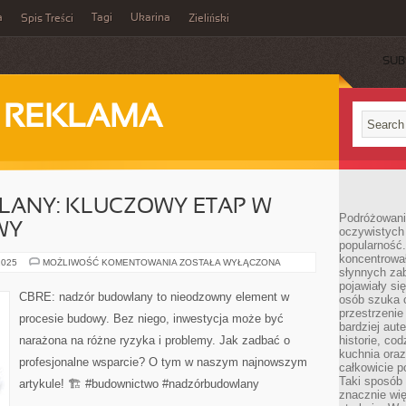
a
Tagi
Ukarina
Spis Treści
Zieliński
SUB
I REKLAMA
ANY: KLUCZOWY ETAP W
Podróżowani
WY
oczywistych
popularność.
koncentrował
NADZÓR
2025
MOŻLIWOŚĆ KOMENTOWANIA
ZOSTAŁA WYŁĄCZONA
słynnych zab
BUDOWLANY:
KLUCZOWY
pojawiały si
ETAP
CBRE: nadzór budowlany to nieodzowny element w
osób szuka 
W
PROCESIE
przestrzenie
procesie budowy. Bez niego, inwestycja może być
BUDOWY
bardziej aut
narażona na różne ryzyka i problemy. Jak zadbać o
historie, co
kuchnia oraz
profesjonalne wsparcie? O tym w naszym najnowszym
całkowicie 
Taki sposób
artykule! 🏗️ #budownictwo #nadzórbudowlany
znacznie wię