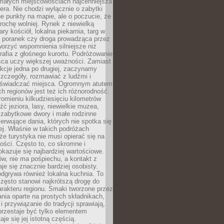
 małych miejscowościach najcenniejsza
ra. Nie chodzi wyłącznie o zabytki
e punkty na mapie, ale o poczucie, że
trochę wolniej. Rynek z niewielką
ary kościół, lokalna piekarnia, targ w
poranek czy droga prowadząca przez
orzyć wspomnienia silniejsze niż
grafia z głośnego kurortu. Podróżowanie
sca uczy większej uważności. Zamiast
akcje jedna po drugiej, zaczynamy
zczegóły, rozmawiać z ludźmi i
świadczać miejsca. Ogromnym atutem
h regionów jest też ich różnorodność.
mieniu kilkudziesięciu kilometrów
ć jeziora, lasy, niewielkie muzea,
 zabytkowe dwory i małe rodzinne
serwujące dania, których nie spotka się
iej. Właśnie w takich podróżach
e turystyka nie musi opierać się na
ości. Często to, co skromne i
okazuje się najbardziej wartościowe.
w, nie ma pośpiechu, a kontakt z
je się znacznie bardziej osobisty.
dgrywa również lokalna kuchnia. To
zęsto stanowi najkrótszą drogę do
rakteru regionu. Smaki tworzone przez
ania oparte na prostych składnikach,
 przywiązanie do tradycji sprawiają,
przestaje być tylko elementem
aje się jej istotną częścią.