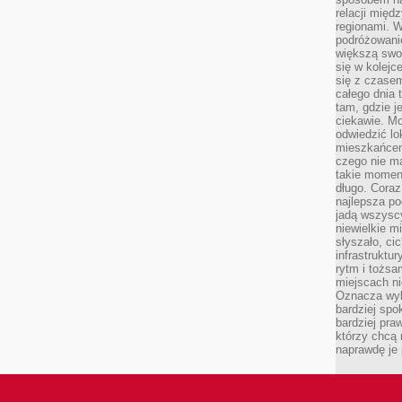
relacji mię
regionami. W
podróżowani
większą swo
się w kolejce
się z czase
całego dnia
tam, gdzie je
ciekawie. M
odwiedzić lo
mieszkańcem
czego nie m
takie moment
długo. Coraz
najlepsza po
jadą wszysc
niewielkie m
słyszało, ci
infrastruktu
rytm i tożs
miejscach ni
Oznacza wyb
bardziej spo
bardziej pra
którzy chcą 
naprawdę je