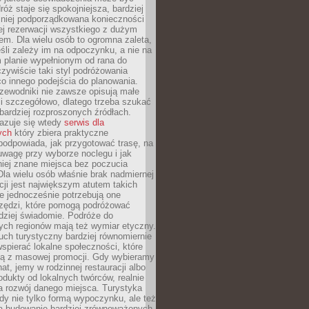
óż staje się spokojniejsza, bardziej
mniej podporządkowana konieczności
ej rezerwacji wszystkiego z dużym
m. Dla wielu osób to ogromna zaleta,
śli zależy im na odpoczynku, a nie na
 planie wypełnionym od rana do
zywiście taki styl podróżowania
o innego podejścia do planowania.
zewodniki nie zawsze opisują małe
i szczegółowo, dlatego trzeba szukać
 bardziej rozproszonych źródłach.
zuje się wtedy
serwis dla
ych
który zbiera praktyczne
odpowiada, jak przygotować trasę, na
wagę przy wyborze noclegu i jak
iej znane miejsca bez poczucia
Dla wielu osób właśnie brak nadmiernej
cji jest największym atutem takich
e jednocześnie potrzebują one
rzędzi, które pomogą podróżować
rdziej świadomie. Podróże do
ych regionów mają też wymiar etyczny.
uch turystyczny bardziej równomiernie
wspierać lokalne społeczności, które
ają z masowej promocji. Gdy wybieramy
at, jemy w rodzinnej restauracji albo
dukty od lokalnych twórców, realnie
 rozwój danego miejsca. Turystyka
edy nie tylko formą wypoczynku, ale też
 budowanie bardziej zrównoważonych