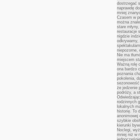
dostrzegać s
naprawdę do
mniej znanyc
Czasem w pro
można znaleź
stare młyny,
restauracje 
nigdzie indz
odkrywamy, ż
spektakularn
niepozorne, 
Nie ma tłumó
miejscem sta
Ważną rolę o
ona bardzo c
poznania cha
pokolenia, d
sezonowość i
że jedzenie 
podróży, a st
Odwiedzając 
rodzinnych g
lokalnych ma
historię. To
anonimowej o
szybkie obsł
kierunki byw
Noclegi, wyż
mniej niż w 
jednocześni