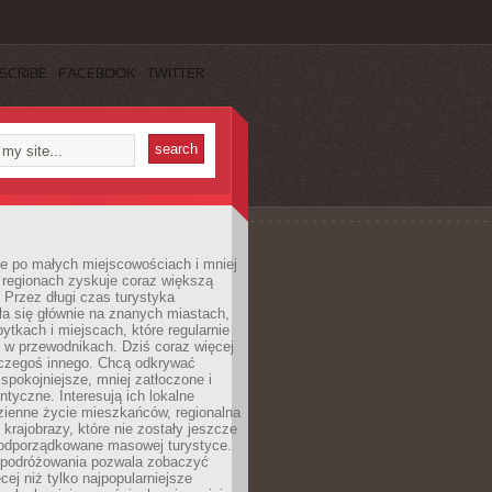
SCRIBE
FACEBOOK
TWITTER
e po małych miejscowościach i mniej
 regionach zyskuje coraz większą
 Przez długi czas turystyka
a się głównie na znanych miastach,
ytkach i miejscach, które regularnie
ę w przewodnikach. Dziś coraz więcej
czegoś innego. Chcą odkrywać
 spokojniejsze, mniej zatłoczone i
entyczne. Interesują ich lokalne
dzienne życie mieszkańców, regionalna
 krajobrazy, które nie zostały jeszcze
podporządkowane masowej turystyce.
 podróżowania pozwala zobaczyć
cej niż tylko najpopularniejsze