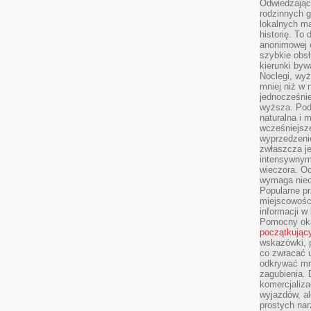
Odwiedzając 
rodzinnych g
lokalnych ma
historię. To
anonimowej o
szybkie obsł
kierunki byw
Noclegi, wyż
mniej niż w 
jednocześni
wyższa. Podr
naturalna i 
wcześniejsz
wyprzedzenie
zwłaszcza je
intensywnym
wieczora. Oc
wymaga niec
Popularne pr
miejscowośc
informacji w
Pomocny oka
początkując
wskazówki, p
co zwracać u
odkrywać mn
zagubienia. 
komercjaliza
wyjazdów, al
prostych na