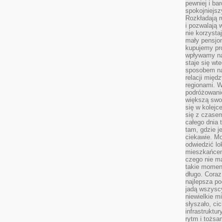
pewniej i ba
spokojniejsz
Rozkładają r
i pozwalają 
nie korzyst
mały pensjon
kupujemy pro
wpływamy na
staje się wt
sposobem na
relacji mię
regionami. W
podróżowani
większą swo
się w kolejce
się z czase
całego dnia
tam, gdzie je
ciekawie. M
odwiedzić lo
mieszkańcem
czego nie m
takie moment
długo. Coraz
najlepsza po
jadą wszysc
niewielkie m
słyszało, ci
infrastruktu
rytm i tożs