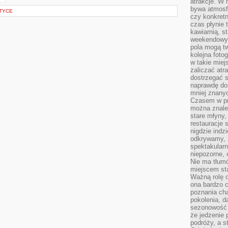
atrakcje. W
bywa atmosfe
TYCE
czy konkretn
czas płynie 
kawiarnią, st
weekendowy 
pola mogą tw
kolejna foto
w takie miej
zaliczać atr
dostrzegać s
naprawdę do
mniej znanyc
Czasem w pro
można znaleź
stare młyny,
restauracje 
nigdzie indz
odkrywamy, ż
spektakularn
niepozorne, 
Nie ma tłumó
miejscem sta
Ważną rolę o
ona bardzo c
poznania cha
pokolenia, d
sezonowość i
że jedzenie 
podróży, a st