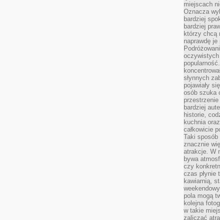
miejscach ni
Oznacza wyb
bardziej spo
bardziej pra
którzy chcą 
naprawdę je
Podróżowani
oczywistych
popularność.
koncentrował
słynnych zab
pojawiały si
osób szuka 
przestrzenie
bardziej aut
historie, co
kuchnia oraz
całkowicie 
Taki sposób
znacznie wię
atrakcje. W
bywa atmosfe
czy konkretn
czas płynie 
kawiarnią, st
weekendowy 
pola mogą tw
kolejna foto
w takie miej
zaliczać atr