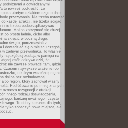
dzy podróżnymi a odwiedzanymi
arto również podkreślić, że
e poza utartym szlakiem często daje
bodę przeżywania. Nie trzeba ustawiać
 do każdej atrakcji, nie trzeba ścigać
m i nie trzeba podporządkowywać
 tłumom. Można zatrzymać się dłużej
st po prostu ładnie, cicho albo
ożna skręcić w boczną drogę,
kalne święto, porozmawiać z
 i dowiedzieć się o miejscu czegoś,
a w żadnym przewodniku. To właśnie
y najczęściej zostają w pamięci na
 więcej osób odkrywa dziś, że
dróż nie zawsze prowadzi tam, gdzie
y. Czasem największe wrażenie robi
iasteczko, o którym wcześniej się nie
cha dolina bez rozbudowanej
ry albo region, który zachował własny
amość. Podróżowanie po mniej znanych
e oznacza rezygnacji z atrakcji.
ór innego rodzaju doświadczenia,
kojnego, bardziej uważnego i często
wdziwego. To dobry kierunek dla tych,
nie tylko zobaczyć nowe miejsca, ale
 poczuć.