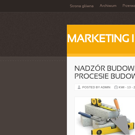
Archiwum
Przerw
Strona główna
MARKETING 
NADZÓR BUDOWL
PROCESIE BUDO
POSTED BY ADMIN
KWI - 13 - 