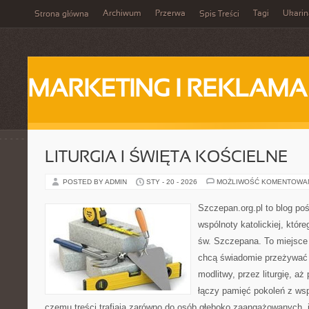
Archiwum
Przerwa
Tagi
Ukarin
Strona główna
Spis Treści
MARKETING I REKLAMA
LITURGIA I ŚWIĘTA KOŚCIELNE
POSTED BY ADMIN
STY - 20 - 2026
MOŻLIWOŚĆ KOMENTOWA
Szczepan.org.pl to blog poś
wspólnoty katolickiej, które
św. Szczepana. To miejsce 
chcą świadomie przeżywać 
modlitwy, przez liturgię, aż
łączy pamięć pokoleń z ws
czemu treści trafiają zarówno do osób głęboko zaangażowanych, ja