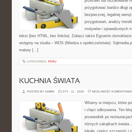
przecieki lub oszukiwanie 
przygotować bardzo długi o
bezpiecznej, legalnej wersji
przygotowań, analizy trend
motywów i sprawdzonych m
tekst (bez HTML, bez linków). Zobacz także Egzamin ósmoklasis
wstępny na studia – WOS (Wiedza o społeczeństwie). Sqlmedia.p
matury […]
CATEGORIES:
PERU
KUCHNIA ŚWIATA
POSTED BY ADMIN
STY - 11 - 2026
MOŻLIWOŚĆ KOMENTOWA
Witamy w miejscu, które po
i chęci odkrywania. Ten bl
przewodnik po restauracjac
różnych zakątkach świata. 
lokale, cenisz szczerość i 