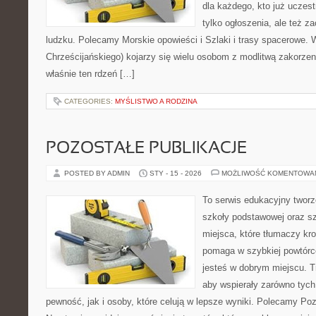
dla każdego, kto już uczest
tylko ogłoszenia, ale też z
ludzku. Polecamy Morskie opowieści i Szlaki i trasy spacerowe.
Chrześcijańskiego) kojarzy się wielu osobom z modlitwą zakorzen
właśnie ten rdzeń […]
CATEGORIES:
MYŚLISTWO A RODZINA
POZOSTAŁE PUBLIKACJE
POSTED BY ADMIN
STY - 15 - 2026
MOŻLIWOŚĆ KOMENTOWA
To serwis edukacyjny twor
szkoły podstawowej oraz sz
miejsca, które tłumaczy kro
pomaga w szybkiej powtórc
jesteś w dobrym miejscu. T
aby wspierały zarówno tych
pewność, jak i osoby, które celują w lepsze wyniki. Polecamy Pozo