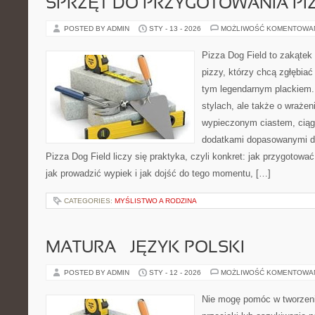
SPRZĘT DO PRZYGOTOWANIA PI
POSTED BY ADMIN
STY - 13 - 2026
MOŻLIWOŚĆ KOMENTOWA
Pizza Dog Field to zakątek
pizzy, którzy chcą zgłębiać
tym legendarnym plackiem. 
stylach, ale także o wrażen
wypieczonym ciastem, ciąg
dodatkami dopasowanymi do
Pizza Dog Field liczy się praktyka, czyli konkret: jak przygotować
jak prowadzić wypiek i jak dojść do tego momentu, […]
CATEGORIES:
MYŚLISTWO A RODZINA
MATURA – JĘZYK POLSKI
POSTED BY ADMIN
STY - 12 - 2026
MOŻLIWOŚĆ KOMENTOWA
Nie mogę pomóc w tworzeniu 