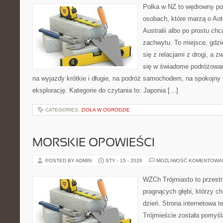
Polka w NZ to wędrowny por
osobach, które marzą o Aot
Australii albo po prostu ch
zachwytu. To miejsce, gdzi
się z relacjami z drogi, a 
się w świadome podróżowani
na wyjazdy krótkie i długie, na podróż samochodem, na spokojny 
eksplorację. Kategorie do czytania to: Japonia […]
CATEGORIES:
ZIOŁA W OGRODZIE
MORSKIE OPOWIEŚCI
POSTED BY ADMIN
STY - 15 - 2026
MOŻLIWOŚĆ KOMENTOWA
WŻCh Trójmiasto to przestr
pragnących głębi, którzy c
dzień. Strona internetowa t
Trójmieście została pomyś