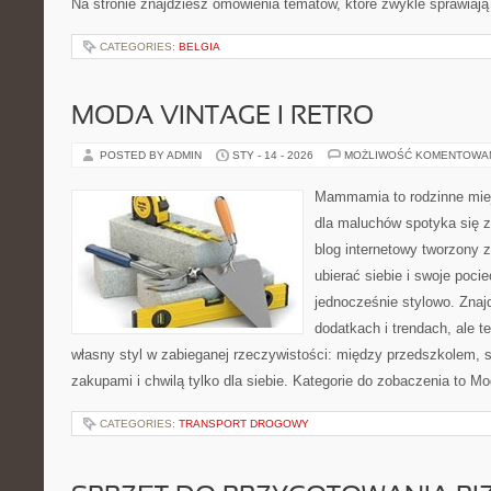
Na stronie znajdziesz omówienia tematów, które zwykle sprawiają
CATEGORIES:
BELGIA
MODA VINTAGE I RETRO
POSTED BY ADMIN
STY - 14 - 2026
MOŻLIWOŚĆ KOMENTOWA
Mammamia to rodzinne miej
dla maluchów spotyka się z
blog internetowy tworzony z
ubierać siebie i swoje poci
jednocześnie stylowo. Znajd
dodatkach i trendach, ale t
własny styl w zabieganej rzeczywistości: między przedszkolem, 
zakupami i chwilą tylko dla siebie. Kategorie do zobaczenia to M
CATEGORIES:
TRANSPORT DROGOWY