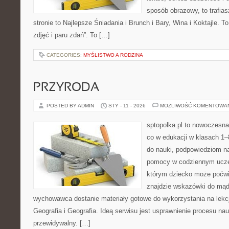
sposób obrazowy, to trafias
stronie to Najlepsze Śniadania i Brunch i Bary, Wina i Koktajle. To 
zdjęć i paru zdań”. To […]
CATEGORIES:
MYŚLISTWO A RODZINA
PRZYRODA
POSTED BY ADMIN
STY - 11 - 2026
MOŻLIWOŚĆ KOMENTOWA
sptopolka.pl to nowoczesna
co w edukacji w klasach 1–
do nauki, podpowiedziom na
pomocy w codziennym uczen
którym dziecko może poćwi
znajdzie wskazówki do mąd
wychowawca dostanie materiały gotowe do wykorzystania na lekcj
Geografia i Geografia. Ideą serwisu jest usprawnienie procesu nauk
przewidywalny. […]