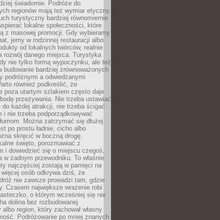
rdziej świadomie. Podróże do
ych regionów mają też wymiar etyczny.
uch turystyczny bardziej równomiernie
wspierać lokalne społeczności, które
ają z masowej promocji. Gdy wybieramy
at, jemy w rodzinnej restauracji albo
dukty od lokalnych twórców, realnie
 rozwój danego miejsca. Turystyka
edy nie tylko formą wypoczynku, ale też
 budowanie bardziej zrównoważonych
dzy podróżnymi a odwiedzanymi
arto również podkreślić, że
e poza utartym szlakiem często daje
bodę przeżywania. Nie trzeba ustawiać
 do każdej atrakcji, nie trzeba ścigać
m i nie trzeba podporządkowywać
 tłumom. Można zatrzymać się dłużej
st po prostu ładnie, cicho albo
ożna skręcić w boczną drogę,
kalne święto, porozmawiać z
 i dowiedzieć się o miejscu czegoś,
a w żadnym przewodniku. To właśnie
y najczęściej zostają w pamięci na
 więcej osób odkrywa dziś, że
dróż nie zawsze prowadzi tam, gdzie
y. Czasem największe wrażenie robi
iasteczko, o którym wcześniej się nie
cha dolina bez rozbudowanej
ry albo region, który zachował własny
amość. Podróżowanie po mniej znanych