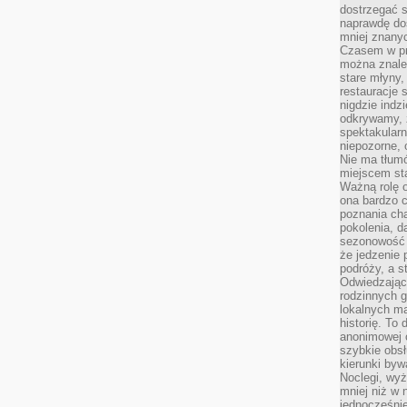
dostrzegać s
naprawdę do
mniej znanyc
Czasem w pro
można znaleź
stare młyny,
restauracje 
nigdzie indz
odkrywamy, ż
spektakularn
niepozorne, 
Nie ma tłumó
miejscem sta
Ważną rolę o
ona bardzo c
poznania cha
pokolenia, d
sezonowość i
że jedzenie 
podróży, a st
Odwiedzając 
rodzinnych g
lokalnych ma
historię. To
anonimowej o
szybkie obsł
kierunki byw
Noclegi, wyż
mniej niż w 
jednocześni