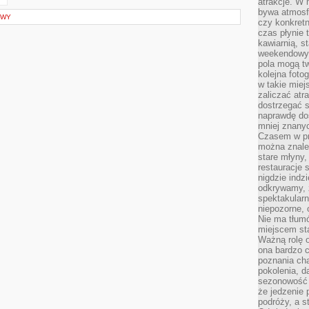
atrakcje. W
bywa atmosfe
OWY
czy konkretn
czas płynie 
kawiarnią, st
weekendowy 
pola mogą tw
kolejna foto
w takie miej
zaliczać atr
dostrzegać s
naprawdę do
mniej znanyc
Czasem w pro
można znaleź
stare młyny,
restauracje 
nigdzie indz
odkrywamy, ż
spektakularn
niepozorne, 
Nie ma tłumó
miejscem sta
Ważną rolę o
ona bardzo c
poznania cha
pokolenia, d
sezonowość i
że jedzenie 
podróży, a st