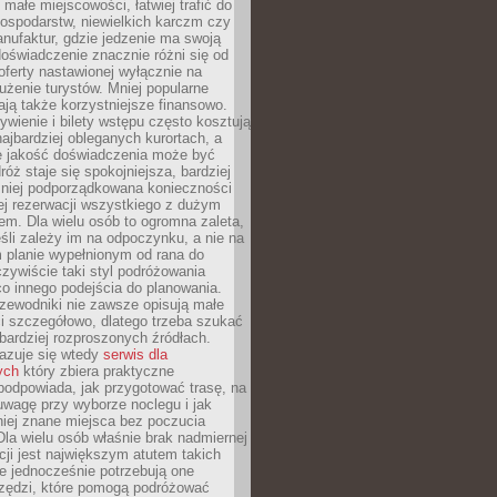
małe miejscowości, łatwiej trafić do
ospodarstw, niewielkich karczm czy
nufaktur, gdzie jedzenie ma swoją
 doświadczenie znacznie różni się od
ferty nastawionej wyłącznie na
użenie turystów. Mniej popularne
ają także korzystniejsze finansowo.
ywienie i bilety wstępu często kosztują
najbardziej obleganych kurortach, a
e jakość doświadczenia może być
óż staje się spokojniejsza, bardziej
mniej podporządkowana konieczności
ej rezerwacji wszystkiego z dużym
m. Dla wielu osób to ogromna zaleta,
śli zależy im na odpoczynku, a nie na
 planie wypełnionym od rana do
zywiście taki styl podróżowania
o innego podejścia do planowania.
zewodniki nie zawsze opisują małe
i szczegółowo, dlatego trzeba szukać
 bardziej rozproszonych źródłach.
zuje się wtedy
serwis dla
ych
który zbiera praktyczne
odpowiada, jak przygotować trasę, na
wagę przy wyborze noclegu i jak
iej znane miejsca bez poczucia
Dla wielu osób właśnie brak nadmiernej
cji jest największym atutem takich
e jednocześnie potrzebują one
rzędzi, które pomogą podróżować