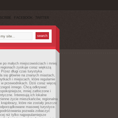
SCRIBE
FACEBOOK
TWITTER
e po małych miejscowościach i mniej
 regionach zyskuje coraz większą
 Przez długi czas turystyka
a się głównie na znanych miastach,
ytkach i miejscach, które regularnie
ę w przewodnikach. Dziś coraz więcej
czegoś innego. Chcą odkrywać
 spokojniejsze, mniej zatłoczone i
entyczne. Interesują ich lokalne
dzienne życie mieszkańców, regionalna
 krajobrazy, które nie zostały jeszcze
podporządkowane masowej turystyce.
 podróżowania pozwala zobaczyć
cej niż tylko najpopularniejsze