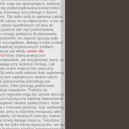
óż staje się spokojniejsza, bardziej
mniej podporządkowana konieczności
ej rezerwacji wszystkiego z dużym
m. Dla wielu osób to ogromna zaleta,
śli zależy im na odpoczynku, a nie na
 planie wypełnionym od rana do
zywiście taki styl podróżowania
o innego podejścia do planowania.
zewodniki nie zawsze opisują małe
i szczegółowo, dlatego trzeba szukać
 bardziej rozproszonych źródłach.
zuje się wtedy
serwis dla
ych
który zbiera praktyczne
odpowiada, jak przygotować trasę, na
wagę przy wyborze noclegu i jak
iej znane miejsca bez poczucia
Dla wielu osób właśnie brak nadmiernej
cji jest największym atutem takich
e jednocześnie potrzebują one
rzędzi, które pomogą podróżować
rdziej świadomie. Podróże do
ych regionów mają też wymiar etyczny.
uch turystyczny bardziej równomiernie
wspierać lokalne społeczności, które
ają z masowej promocji. Gdy wybieramy
at, jemy w rodzinnej restauracji albo
dukty od lokalnych twórców, realnie
 rozwój danego miejsca. Turystyka
edy nie tylko formą wypoczynku, ale też
 budowanie bardziej zrównoważonych