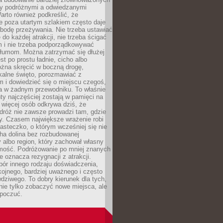
dzy podróżnymi a odwiedzanymi
arto również podkreślić, że
e poza utartym szlakiem często daje
bodę przeżywania. Nie trzeba ustawiać
 do każdej atrakcji, nie trzeba ścigać
m i nie trzeba podporządkowywać
 tłumom. Można zatrzymać się dłużej
st po prostu ładnie, cicho albo
ożna skręcić w boczną drogę,
kalne święto, porozmawiać z
 i dowiedzieć się o miejscu czegoś,
a w żadnym przewodniku. To właśnie
y najczęściej zostają w pamięci na
 więcej osób odkrywa dziś, że
dróż nie zawsze prowadzi tam, gdzie
y. Czasem największe wrażenie robi
iasteczko, o którym wcześniej się nie
cha dolina bez rozbudowanej
ry albo region, który zachował własny
amość. Podróżowanie po mniej znanych
e oznacza rezygnacji z atrakcji.
ór innego rodzaju doświadczenia,
kojnego, bardziej uważnego i często
wdziwego. To dobry kierunek dla tych,
nie tylko zobaczyć nowe miejsca, ale
 poczuć.