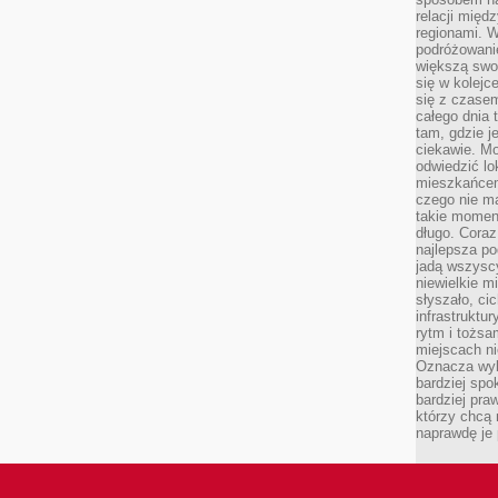
relacji mię
regionami. W
podróżowani
większą swo
się w kolejce
się z czase
całego dnia
tam, gdzie je
ciekawie. M
odwiedzić lo
mieszkańcem
czego nie m
takie moment
długo. Coraz
najlepsza po
jadą wszysc
niewielkie m
słyszało, ci
infrastruktu
rytm i tożs
miejscach ni
Oznacza wyb
bardziej spo
bardziej pra
którzy chcą 
naprawdę je