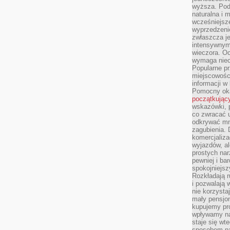
wyższa. Podr
naturalna i 
wcześniejsz
wyprzedzenie
zwłaszcza je
intensywnym
wieczora. Oc
wymaga niec
Popularne pr
miejscowośc
informacji w
Pomocny oka
początkując
wskazówki, p
co zwracać u
odkrywać mn
zagubienia. 
komercjaliza
wyjazdów, al
prostych na
pewniej i ba
spokojniejsz
Rozkładają r
i pozwalają 
nie korzyst
mały pensjon
kupujemy pro
wpływamy na
staje się wt
sposobem na