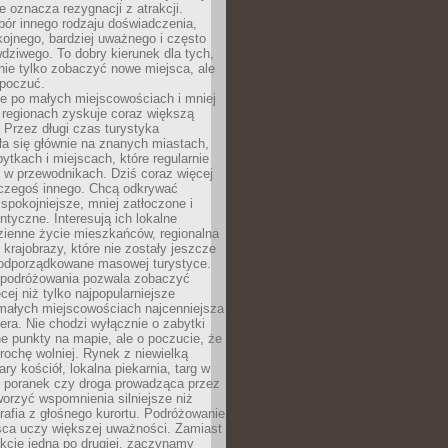
e oznacza rezygnacji z atrakcji.
ór innego rodzaju doświadczenia,
kojnego, bardziej uważnego i często
wdziwego. To dobry kierunek dla tych,
nie tylko zobaczyć nowe miejsca, ale
 poczuć.
e po małych miejscowościach i mniej
 regionach zyskuje coraz większą
 Przez długi czas turystyka
a się głównie na znanych miastach,
ytkach i miejscach, które regularnie
ę w przewodnikach. Dziś coraz więcej
czegoś innego. Chcą odkrywać
 spokojniejsze, mniej zatłoczone i
entyczne. Interesują ich lokalne
dzienne życie mieszkańców, regionalna
 krajobrazy, które nie zostały jeszcze
podporządkowane masowej turystyce.
 podróżowania pozwala zobaczyć
cej niż tylko najpopularniejsze
 małych miejscowościach najcenniejsza
ra. Nie chodzi wyłącznie o zabytki
e punkty na mapie, ale o poczucie, że
trochę wolniej. Rynek z niewielką
ary kościół, lokalna piekarnia, targ w
poranek czy droga prowadząca przez
orzyć wspomnienia silniejsze niż
grafia z głośnego kurortu. Podróżowanie
sca uczy większej uważności. Zamiast
akcje jedna po drugiej, zaczynamy