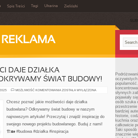
a
Tagi
Ukarina
Spis Treści
Zieliński
SUB
I REKLAMA
CI DAJE DZIAŁKA
Podróżowani
DKRYWAMY ŚWIAT BUDOWY!
oczywistych
popularność.
koncentrował
JAKIE
 2025
MOŻLIWOŚĆ KOMENTOWANIA
ZOSTAŁA WYŁĄCZONA
słynnych zab
MOŻLIWOŚCI
DAJE
pojawiały si
DZIAŁKA
Chcesz poznać jakie możliwości daje działka
osób szuka 
BUDOWLANA?
przestrzenie
ODKRYWAMY
budowlana? Odkrywamy świat budowy w naszym
ŚWIAT
bardziej aut
BUDOWY!
historie, co
najnowszym artykule! Przeczytaj i znajdź inspirację do
kuchnia oraz
swojego nowego projektu budowlanego. Buduj z nami!
całkowicie 
Taki sposób
🏗️🏡 #budowa #działka #inspiracja
znacznie wię