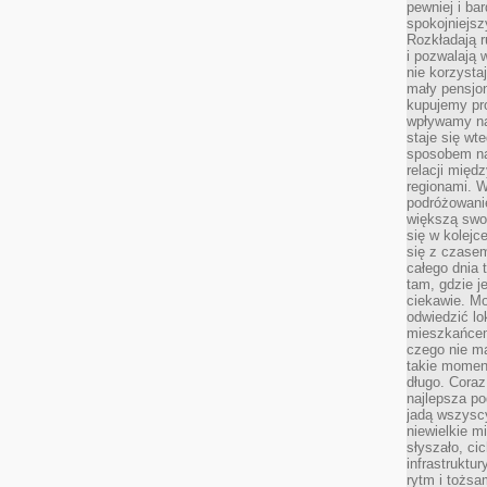
pewniej i ba
spokojniejsz
Rozkładają r
i pozwalają 
nie korzyst
mały pensjon
kupujemy pro
wpływamy na
staje się wt
sposobem na
relacji mię
regionami. W
podróżowani
większą swo
się w kolejce
się z czase
całego dnia
tam, gdzie je
ciekawie. M
odwiedzić lo
mieszkańcem
czego nie m
takie moment
długo. Coraz
najlepsza po
jadą wszysc
niewielkie m
słyszało, ci
infrastruktu
rytm i tożs