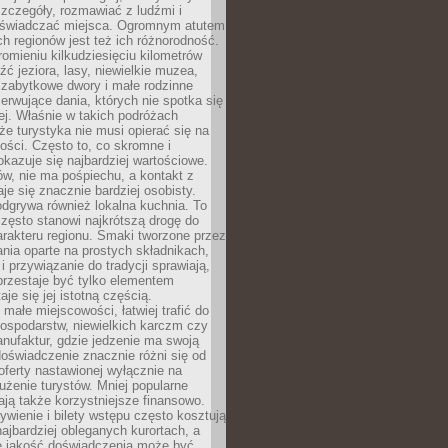
zczegóły, rozmawiać z ludźmi i
świadczać miejsca. Ogromnym atutem
h regionów jest też ich różnorodność.
mieniu kilkudziesięciu kilometrów
ć jeziora, lasy, niewielkie muzea,
 zabytkowe dwory i małe rodzinne
serwujące dania, których nie spotka się
iej. Właśnie w takich podróżach
e turystyka nie musi opierać się na
ości. Często to, co skromne i
okazuje się najbardziej wartościowe.
w, nie ma pośpiechu, a kontakt z
je się znacznie bardziej osobisty.
dgrywa również lokalna kuchnia. To
zęsto stanowi najkrótszą drogę do
rakteru regionu. Smaki tworzone przez
ania oparte na prostych składnikach,
 przywiązanie do tradycji sprawiają,
przestaje być tylko elementem
aje się jej istotną częścią.
małe miejscowości, łatwiej trafić do
ospodarstw, niewielkich karczm czy
nufaktur, gdzie jedzenie ma swoją
 doświadczenie znacznie różni się od
ferty nastawionej wyłącznie na
użenie turystów. Mniej popularne
ają także korzystniejsze finansowo.
ywienie i bilety wstępu często kosztują
najbardziej obleganych kurortach, a
e jakość doświadczenia może być