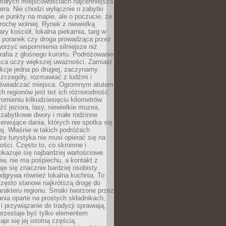
 małych miejscowościach najcenniejsza
ra. Nie chodzi wyłącznie o zabytki
e punkty na mapie, ale o poczucie, że
trochę wolniej. Rynek z niewielką
ary kościół, lokalna piekarnia, targ w
poranek czy droga prowadząca przez
orzyć wspomnienia silniejsze niż
grafia z głośnego kurortu. Podróżowanie
sca uczy większej uważności. Zamiast
akcje jedna po drugiej, zaczynamy
zczegóły, rozmawiać z ludźmi i
świadczać miejsca. Ogromnym atutem
h regionów jest też ich różnorodność.
mieniu kilkudziesięciu kilometrów
ć jeziora, lasy, niewielkie muzea,
 zabytkowe dwory i małe rodzinne
serwujące dania, których nie spotka się
iej. Właśnie w takich podróżach
e turystyka nie musi opierać się na
ości. Często to, co skromne i
okazuje się najbardziej wartościowe.
w, nie ma pośpiechu, a kontakt z
je się znacznie bardziej osobisty.
dgrywa również lokalna kuchnia. To
zęsto stanowi najkrótszą drogę do
rakteru regionu. Smaki tworzone przez
ania oparte na prostych składnikach,
 przywiązanie do tradycji sprawiają,
przestaje być tylko elementem
aje się jej istotną częścią.