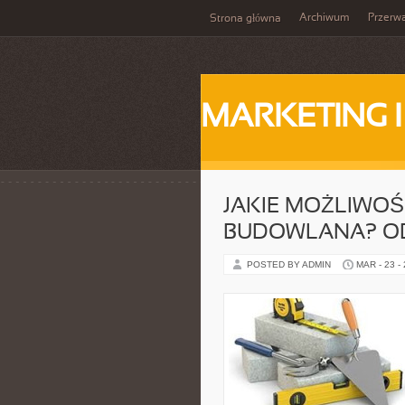
Archiwum
Przerw
Strona główna
MARKETING 
JAKIE MOŻLIWOŚ
BUDOWLANA? O
POSTED BY ADMIN
MAR - 23 -