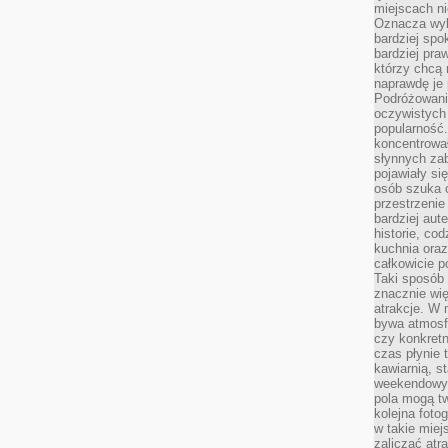
miejscach ni
Oznacza wyb
bardziej spo
bardziej pra
którzy chcą 
naprawdę je
Podróżowani
oczywistych
popularność.
koncentrował
słynnych zab
pojawiały si
osób szuka 
przestrzenie
bardziej aut
historie, co
kuchnia oraz
całkowicie 
Taki sposób
znacznie wię
atrakcje. W
bywa atmosfe
czy konkretn
czas płynie 
kawiarnią, st
weekendowy 
pola mogą tw
kolejna foto
w takie miej
zaliczać atr