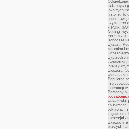
Odwiedzając 
rodzinnych g
lokalnych ma
historię. To
anonimowej o
szybkie obsł
kierunki byw
Noclegi, wyż
mniej niż w 
jednocześni
wyższa. Podr
naturalna i 
wcześniejsz
wyprzedzenie
zwłaszcza je
intensywnym
wieczora. Oc
wymaga niec
Popularne pr
miejscowośc
informacji w
Pomocny oka
początkując
wskazówki, p
co zwracać u
odkrywać mn
zagubienia. 
komercjaliza
wyjazdów, al
prostych na