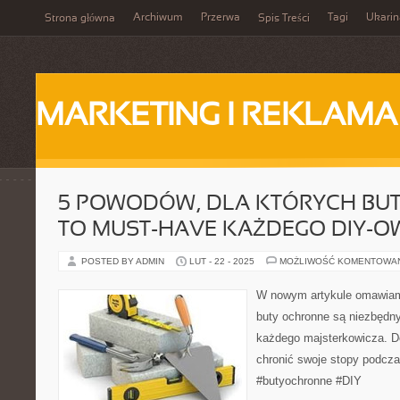
Archiwum
Przerwa
Tagi
Ukarin
Strona główna
Spis Treści
MARKETING I REKLAMA
5 POWODÓW, DLA KTÓRYCH BU
TO MUST-HAVE KAŻDEGO DIY-O
POSTED BY ADMIN
LUT - 22 - 2025
MOŻLIWOŚĆ KOMENTOWA
W nowym artykule omawiam
buty ochronne są niezbęd
każdego majsterkowicza. D
chronić swoje stopy podcza
#butyochronne #DIY