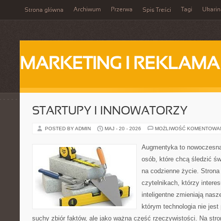
Archiwum
Przerwa
Tagi
Ukarin
Strona główna
Spis Treści
MARKETING I REKLAMA
STARTUPY I INNOWATORZY
POSTED BY ADMIN
MAJ - 20 - 2026
MOŻLIWOŚĆ KOMENTOWA
Augmentyka to nowoczesna 
osób, które chcą śledzić św
na codzienne życie. Strona
czytelnikach, którzy intere
inteligentne zmieniają nasz
którym technologia nie jest
suchy zbiór faktów, ale jako ważna część rzeczywistości. Na str