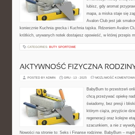
lubisz, gdy aromat przypraw
mapa, a miska staje się za
Avalon Club jest jak smako
koniecznie Kuchnia grecka i Kuchnia tajska. Rdzeniem Avalon Cl
krótkich, urywanych notek dostajesz opowieść, w której przepis 
CATEGORIES:
BUTY SPORTOWE
AKTYWNOŚĆ FIZYCZNA RODZIN
POSTED BY ADMIN
GRU - 13 - 2025
MOŻLIWOŚĆ KOMENTOWA
BabyBum to przestrzeń onli
chcą przeżywać opiekę nad
świadomy, bez presji i blisk
którym ciąża, przyjście dzi
regeneracji oraz kolejne et
szacunkiem, a nie z wywoł
Nowości na stronie to: Seks i Finanse rodzinne. BabyBum – mądr