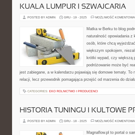
KUALA LUMPUR I SZWAJCARIA
POSTED BY ADMIN
GRU - 19 - 2025
MOŻLIWOŚĆ KOMENTOWA
Matka w Berku to blog podr
naturalność opowiadania z 
osób, które chcą wyjeżdżać 
większym spokojem, niezale
krótki wypad, czy większą 
podróżowanie może być rea
jest zabiegane, a w kalendarzu pojawiają się domowe tematy. To n
relacji, lecz przewodnik pomagająca przejść od marzenia do dział
CATEGORIES:
EKO ROLNICTWO I PRODUCENCI
HISTORIA TUNINGU I KULTOWE P
POSTED BY ADMIN
GRU - 18 - 2025
MOŻLIWOŚĆ KOMENTOWA
Magnaflow.pl to portal o s