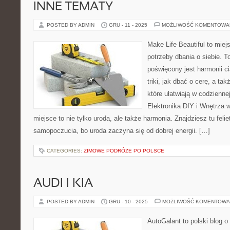
INNE TEMATY
POSTED BY ADMIN
GRU - 11 - 2025
MOŻLIWOŚĆ KOMENTOWA
Make Life Beautiful to miej
potrzeby dbania o siebie. T
poświęcony jest harmonii ci
triki, jak dbać o cerę, a t
które ułatwiają w codzienne
Elektronika DIY i Wnętrza 
miejsce to nie tylko uroda, ale także harmonia. Znajdziesz tu fel
samopoczucia, bo uroda zaczyna się od dobrej energii. […]
CATEGORIES:
ZIMOWE PODRÓŻE PO POLSCE
AUDI I KIA
POSTED BY ADMIN
GRU - 10 - 2025
MOŻLIWOŚĆ KOMENTOWA
AutoGalant to polski blog 