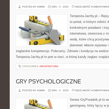
POSTED BY ADMIN
GRU - 5 - 2025
MOŻLIWOŚĆ KOMENTOWAN
Tempesta-Jachty.pl – Rejsy
to portal, w którym miłość 
konkretnymi poradami i insp
internetowa, stworzona z 
wodę, które chcą przeżywa
planować własne wyprawy i 
żeglarskie kompetencje. Polecamy: Zdrowie i kondycja na wodzie
Tempesta-Jachty.pl to port w sieci, w której każdy żeglarz znajdzi
CATEGORIES:
ARCHITEKTURA
GRY PSYCHOLOGICZNE
POSTED BY ADMIN
GRU - 5 - 2025
MOŻLIWOŚĆ KOMENTOWAN
Serwis GryPoradnik.pl to w
gamingowy, który łączy w j