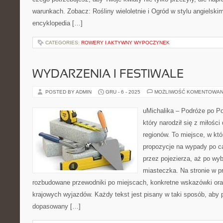
warunkach. Zobacz: Rośliny wieloletnie i Ogród w stylu angielskim
encyklopedia […]
CATEGORIES:
ROWERY I AKTYWNY WYPOCZYNEK
WYDARZENIA I FESTIWALE
POSTED BY ADMIN
GRU - 6 - 2025
MOŻLIWOŚĆ KOMENTOWAN
uMichalika – Podróże po Pol
który narodził się z miłośc
regionów. To miejsce, w kt
propozycje na wypady po c
przez pojezierza, aż po wy
miasteczka. Na stronie w p
rozbudowane przewodniki po miejscach, konkretne wskazówki ora
krajowych wyjazdów. Każdy tekst jest pisany w taki sposób, aby
dopasowany […]