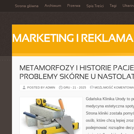
Archiwum
Przerwa
Tagi
Ukarin
Strona główna
Spis Treści
MARKETING I REKLAMA
METAMORFOZY I HISTORIE PACJ
PROBLEMY SKÓRNE U NASTOL
POSTED BY ADMIN
GRU - 21 - 2025
MOŻLIWOŚĆ KOMENTOWA
Gdańska Klinika Urody to p
medycyna estetyczna spoty
Strona kliniki została pomy
osób, które chcą lepiej zro
podejmować rozsądne decyz