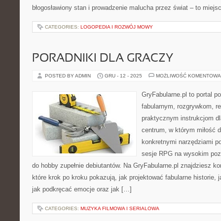
błogosławiony stan i prowadzenie malucha przez świat – to miejsc
CATEGORIES:
LOGOPEDIA I ROZWÓJ MOWY
PORADNIKI DLA GRACZY
POSTED BY ADMIN
GRU - 12 - 2025
MOŻLIWOŚĆ KOMENTOWA
GryFabularne.pl to portal 
fabularnym, rozgrywkom, r
praktycznym instrukcjom dl
centrum, w którym miłość do
konkretnymi narzędziami p
sesje RPG na wysokim poz
do hobby zupełnie debiutantów. Na GryFabularne.pl znajdziesz k
które krok po kroku pokazują, jak projektować fabularne historie, 
jak podkręcać emocje oraz jak […]
CATEGORIES:
MUZYKA FILMOWA I SERIALOWA