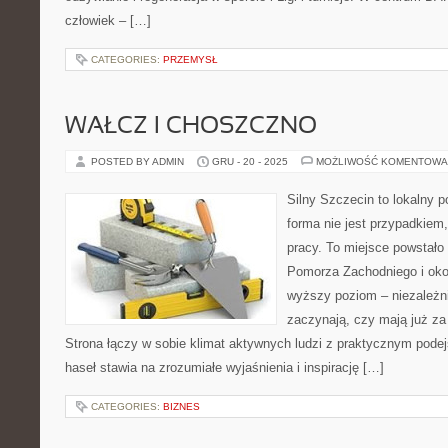
człowiek – […]
CATEGORIES:
PRZEMYSŁ
WAŁCZ I CHOSZCZNO
POSTED BY ADMIN
GRU - 20 - 2025
MOŻLIWOŚĆ KOMENTOWA
Silny Szczecin to lokalny po
forma nie jest przypadkiem,
pracy. To miejsce powstało
Pomorza Zachodniego i okol
wyższy poziom – niezależni
zaczynają, czy mają już za 
Strona łączy w sobie klimat aktywnych ludzi z praktycznym pode
haseł stawia na zrozumiałe wyjaśnienia i inspirację […]
CATEGORIES:
BIZNES