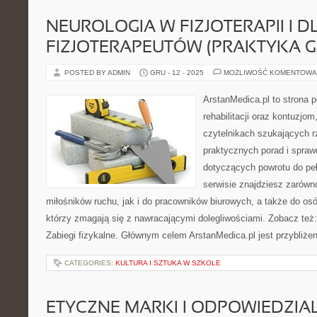
NEUROLOGIA W FIZJOTERAPII I D
FIZJOTERAPEUTÓW (PRAKTYKA G
POSTED BY ADMIN
GRU - 12 - 2025
MOŻLIWOŚĆ KOMENTOWA
ArstanMedica.pl to strona
rehabilitacji oraz kontuzjom
czytelnikach szukających rz
praktycznych porad i spra
dotyczących powrotu do pe
serwisie znajdziesz zarówn
miłośników ruchu, jak i do pracowników biurowych, a także do osó
którzy zmagają się z nawracającymi dolegliwościami. Zobacz też: 
Zabiegi fizykalne. Głównym celem ArstanMedica.pl jest przybliże
CATEGORIES:
KULTURA I SZTUKA W SZKOLE
ETYCZNE MARKI I ODPOWIEDZIA