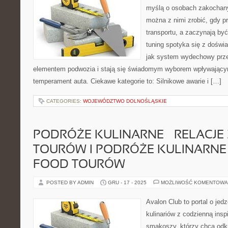
myślą o osobach zakochany
można z nimi zrobić, gdy p
transportu, a zaczynają by
tuning spotyka się z doświ
jak system wydechowy prz
elementem podwozia i stają się świadomym wyborem wpływającym
temperament auta. Ciekawe kategorie to: Silnikowe awarie i […]
CATEGORIES:
WOJEWÓDZTWO DOLNOŚLĄSKIE
PODRÓŻE KULINARNE – RELACJE
TOURÓW I PODRÓŻE KULINARNE –
FOOD TOURÓW
POSTED BY ADMIN
GRU - 17 - 2025
MOŻLIWOŚĆ KOMENTOWA
Avalon Club to portal o jed
kulinariów z codzienną insp
smakoszy, którzy chcą odkr