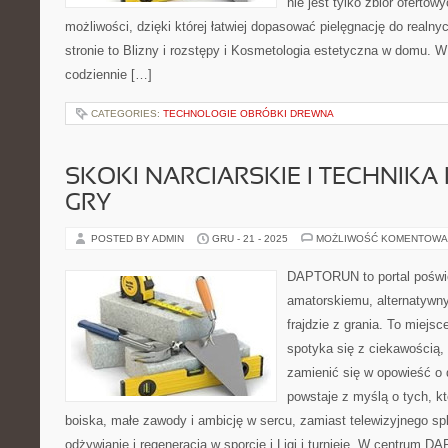
nie jest tylko zbiór oferto
możliwości, dzięki której łatwiej dopasować pielęgnację do realn
stronie to Blizny i rozstępy i Kosmetologia estetyczna w domu. W
codziennie […]
CATEGORIES:
TECHNOLOGIE OBRÓBKI DREWNA
SKOKI NARCIARSKIE I TECHNIKA 
GRY
POSTED BY ADMIN
GRU - 21 - 2025
MOŻLIWOŚĆ KOMENTOWA
DAPTORUN to portal poświ
amatorskiemu, alternatywn
frajdzie z grania. To miejsc
spotyka się z ciekawością, 
zamienić się w opowieść o 
powstaje z myślą o tych, kt
boiska, małe zawody i ambicję w sercu, zamiast telewizyjnego sp
odżywianie i regeneracja w sporcie i Ligi i turnieje. W centrum 