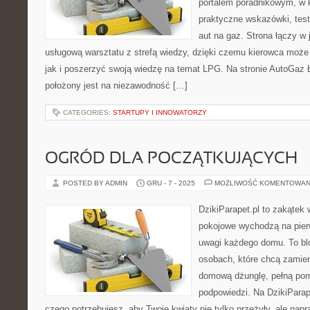
portalem poradnikowym, w 
praktyczne wskazówki, test
aut na gaz. Strona łączy w
usługową warsztatu z strefą wiedzy, dzięki czemu kierowca moż
jak i poszerzyć swoją wiedzę na temat LPG. Na stronie AutoGaz
położony jest na niezawodność […]
CATEGORIES:
STARTUPY I INNOWATORZY
OGRÓD DLA POCZĄTKUJĄCYCH
POSTED BY ADMIN
GRU - 7 - 2025
MOŻLIWOŚĆ KOMENTOWAN
DzikiParapet.pl to zakątek 
pokojowe wychodzą na pierw
uwagi każdego domu. To bl
osobach, które chcą zamien
domową dżunglę, pełną pom
podpowiedzi. Na DzikiParap
czego potrzebujesz, aby Twoje kwiaty nie tylko przeżyły, ale na