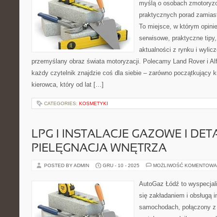
myślą o osobach zmotoryzo
praktycznych porad zamias
To miejsce, w którym opinie
serwisowe, praktyczne tipy
aktualności z rynku i wylic
przemyślany obraz świata motoryzacji. Polecamy Land Rover i A
każdy czytelnik znajdzie coś dla siebie – zarówno początkujący kie
kierowca, który od lat […]
CATEGORIES:
KOSMETYKI
LPG I INSTALACJE GAZOWE I DETA
PIELĘGNACJA WNĘTRZA
POSTED BY ADMIN
GRU - 10 - 2025
MOŻLIWOŚĆ KOMENTOWA
AutoGaz Łódź to wyspecjal
się zakładaniem i obsługą i
samochodach, połączony z 