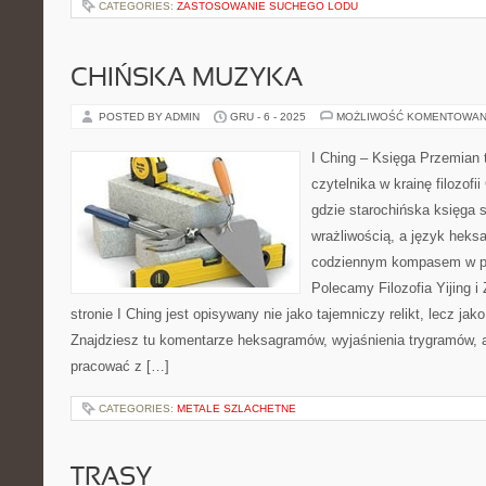
CATEGORIES:
ZASTOSOWANIE SUCHEGO LODU
CHIŃSKA MUZYKA
POSTED BY ADMIN
GRU - 6 - 2025
MOŻLIWOŚĆ KOMENTOWAN
I Ching – Księga Przemian t
czytelnika w krainę filozofi
gdzie starochińska księga 
wrażliwością, a język heks
codziennym kompasem w po
Polecamy Filozofia Yijing i 
stronie I Ching jest opisywany nie jako tajemniczy relikt, lecz j
Znajdziesz tu komentarze heksagramów, wyjaśnienia trygramów, a
pracować z […]
CATEGORIES:
METALE SZLACHETNE
TRASY