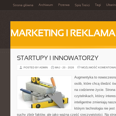
Archiwum
Przerwa
Tagi
Ukarin
Strona główna
Spis Treści
MARKETING I REKLAMA
STARTUPY I INNOWATORZY
POSTED BY ADMIN
MAJ - 20 - 2026
MOŻLIWOŚĆ KOMENTOWA
Augmentyka to nowoczesna 
osób, które chcą śledzić św
na codzienne życie. Strona
czytelnikach, którzy intere
inteligentne zmieniają nasz
którym technologia nie jest
suchy zbiór faktów, ale jako ważna część rzeczywistości. Na str