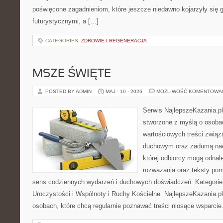
poświęcone zagadnieniom, które jeszcze niedawno kojarzyły się g
futurystycznymi, a […]
CATEGORIES:
ZDROWIE I REGENERACJA
MSZE ŚWIĘTE
POSTED BY ADMIN
MAJ - 10 - 2026
MOŻLIWOŚĆ KOMENTOWA
Serwis NajlepszeKazania.p
stworzone z myślą o osoba
wartościowych treści związ
duchowym oraz zadumą nad
której odbiorcy mogą odnale
rozważania oraz teksty pom
sens codziennych wydarzeń i duchowych doświadczeń. Kategorie n
Uroczystości i Wspólnoty i Ruchy Kościelne. NajlepszeKazania.p
osobach, które chcą regularnie poznawać treści niosące wsparcie