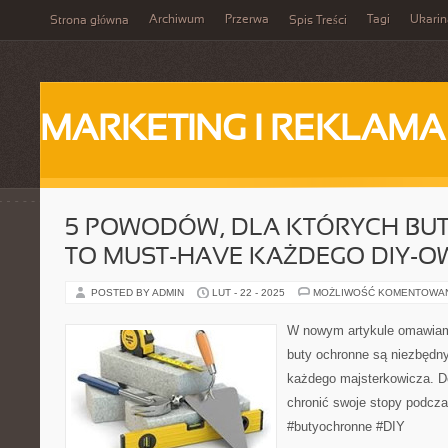
Archiwum
Przerwa
Tagi
Ukarin
Strona główna
Spis Treści
MARKETING I REKLAMA
5 POWODÓW, DLA KTÓRYCH BU
TO MUST-HAVE KAŻDEGO DIY-O
POSTED BY ADMIN
LUT - 22 - 2025
MOŻLIWOŚĆ KOMENTOWA
W nowym artykule omawiam
buty ochronne są niezbęd
każdego majsterkowicza. D
chronić swoje stopy podcza
#butyochronne #DIY