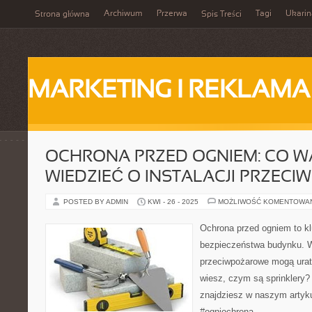
Archiwum
Przerwa
Tagi
Ukarin
Strona główna
Spis Treści
MARKETING I REKLAMA
OCHRONA PRZED OGNIEM: CO 
WIEDZIEĆ O INSTALACJI PRZEC
POSTED BY ADMIN
KWI - 26 - 2025
MOŻLIWOŚĆ KOMENTOWA
Ochrona przed ogniem to k
bezpieczeństwa budynku. Wa
przeciwpożarowe mogą urat
wiesz, czym są sprinklery?
znajdziesz w naszym artyk
#ogniochrona