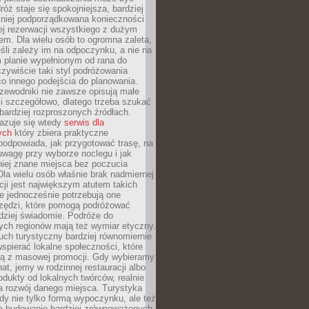
óż staje się spokojniejsza, bardziej
mniej podporządkowana konieczności
ej rezerwacji wszystkiego z dużym
m. Dla wielu osób to ogromna zaleta,
śli zależy im na odpoczynku, a nie na
 planie wypełnionym od rana do
zywiście taki styl podróżowania
o innego podejścia do planowania.
zewodniki nie zawsze opisują małe
i szczegółowo, dlatego trzeba szukać
 bardziej rozproszonych źródłach.
zuje się wtedy
serwis dla
ych
który zbiera praktyczne
odpowiada, jak przygotować trasę, na
wagę przy wyborze noclegu i jak
iej znane miejsca bez poczucia
Dla wielu osób właśnie brak nadmiernej
cji jest największym atutem takich
e jednocześnie potrzebują one
rzędzi, które pomogą podróżować
rdziej świadomie. Podróże do
ych regionów mają też wymiar etyczny.
uch turystyczny bardziej równomiernie
wspierać lokalne społeczności, które
ają z masowej promocji. Gdy wybieramy
at, jemy w rodzinnej restauracji albo
dukty od lokalnych twórców, realnie
 rozwój danego miejsca. Turystyka
edy nie tylko formą wypoczynku, ale też
 budowanie bardziej zrównoważonych