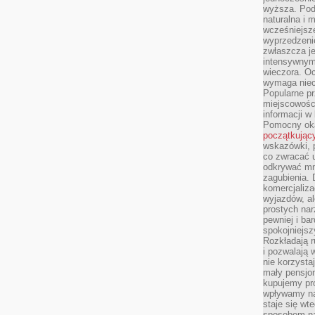
wyższa. Podr
naturalna i 
wcześniejsz
wyprzedzenie
zwłaszcza je
intensywnym
wieczora. Oc
wymaga niec
Popularne pr
miejscowośc
informacji w
Pomocny oka
początkując
wskazówki, p
co zwracać u
odkrywać mn
zagubienia. 
komercjaliza
wyjazdów, al
prostych na
pewniej i ba
spokojniejsz
Rozkładają r
i pozwalają 
nie korzyst
mały pensjon
kupujemy pro
wpływamy na
staje się wt
sposobem na