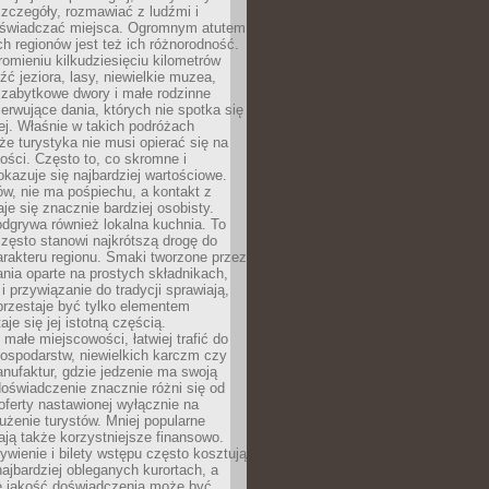
zczegóły, rozmawiać z ludźmi i
świadczać miejsca. Ogromnym atutem
h regionów jest też ich różnorodność.
mieniu kilkudziesięciu kilometrów
ć jeziora, lasy, niewielkie muzea,
 zabytkowe dwory i małe rodzinne
serwujące dania, których nie spotka się
iej. Właśnie w takich podróżach
e turystyka nie musi opierać się na
ości. Często to, co skromne i
okazuje się najbardziej wartościowe.
w, nie ma pośpiechu, a kontakt z
je się znacznie bardziej osobisty.
dgrywa również lokalna kuchnia. To
zęsto stanowi najkrótszą drogę do
rakteru regionu. Smaki tworzone przez
ania oparte na prostych składnikach,
 przywiązanie do tradycji sprawiają,
przestaje być tylko elementem
aje się jej istotną częścią.
małe miejscowości, łatwiej trafić do
ospodarstw, niewielkich karczm czy
nufaktur, gdzie jedzenie ma swoją
 doświadczenie znacznie różni się od
ferty nastawionej wyłącznie na
użenie turystów. Mniej popularne
ają także korzystniejsze finansowo.
ywienie i bilety wstępu często kosztują
najbardziej obleganych kurortach, a
e jakość doświadczenia może być