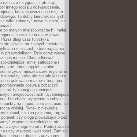
e oznacza rezygnacji z atrakcji.
ór innego rodzaju doświadczenia,
kojnego, bardziej uważnego i często
wdziwego. To dobry kierunek dla tych,
nie tylko zobaczyć nowe miejsca, ale
 poczuć.
e po małych miejscowościach i mniej
 regionach zyskuje coraz większą
 Przez długi czas turystyka
a się głównie na znanych miastach,
ytkach i miejscach, które regularnie
ę w przewodnikach. Dziś coraz więcej
czegoś innego. Chcą odkrywać
 spokojniejsze, mniej zatłoczone i
entyczne. Interesują ich lokalne
dzienne życie mieszkańców, regionalna
 krajobrazy, które nie zostały jeszcze
podporządkowane masowej turystyce.
 podróżowania pozwala zobaczyć
cej niż tylko najpopularniejsze
 małych miejscowościach najcenniejsza
ra. Nie chodzi wyłącznie o zabytki
e punkty na mapie, ale o poczucie, że
trochę wolniej. Rynek z niewielką
ary kościół, lokalna piekarnia, targ w
poranek czy droga prowadząca przez
orzyć wspomnienia silniejsze niż
grafia z głośnego kurortu. Podróżowanie
sca uczy większej uważności. Zamiast
akcje jedna po drugiej, zaczynamy