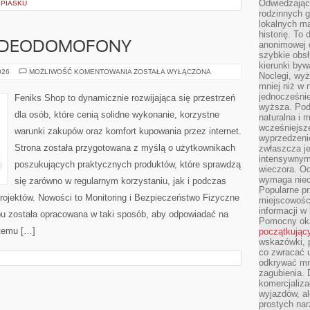
Odwiedzając 
 PIASKU
rodzinnych g
lokalnych ma
historię. To
anonimowej o
WIDEODOMOFONY
szybkie obsł
kierunki byw
MONITORING
026
MOŻLIWOŚĆ KOMENTOWANIA
ZOSTAŁA WYŁĄCZONA
Noclegi, wyż
I
mniej niż w 
WIDEODOMOFONY
jednocześni
Feniks Shop to dynamicznie rozwijająca się przestrzeń
wyższa. Podr
dla osób, które cenią solidne wykonanie, korzystne
naturalna i 
wcześniejsz
warunki zakupów oraz komfort kupowania przez internet.
wyprzedzenie
Strona została przygotowana z myślą o użytkownikach
zwłaszcza je
intensywnym
poszukujących praktycznych produktów, które sprawdzą
wieczora. Oc
wymaga niec
się zarówno w regularnym korzystaniu, jak i podczas
Popularne pr
projektów. Nowości to Monitoring i Bezpieczeństwo Fizyczne
miejscowośc
informacji w
epu została opracowana w taki sposób, aby odpowiadać na
Pomocny oka
 temu […]
początkując
wskazówki, p
co zwracać u
odkrywać mn
zagubienia. 
komercjaliza
wyjazdów, al
prostych na