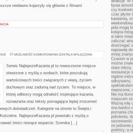
atrakcje. W
bywa atmosfe
szcze niedawno kojarzyły się głównie z filmami
czy konkretn
czas płynie 
kawiarnią, st
weekendowy 
RACJA
pola mogą tw
kolejna foto
w takie miej
zaliczać atr
dostrzegać s
naprawdę do
mniej znanyc
MSZE
 2026
MOŻLIWOŚĆ KOMENTOWANIA
ZOSTAŁA WYŁĄCZONA
ŚWIĘTE
Czasem w pro
można znaleź
Serwis NajlepszeKazania.pl to nowoczesne miejsce
stare młyny,
restauracje 
stworzone z myślą o osobach, które poszukują
nigdzie indz
wartościowych treści związanych z wiarą, życiem
odkrywamy, ż
spektakularn
duchowym oraz zadumą nad życiem. To miejsce, w
niepozorne, 
której odbiorcy mogą odnaleźć inspirujące kazania,
Nie ma tłumó
miejscem sta
rozważania oraz teksty pomagające lepiej zrozumieć
Ważną rolę o
ona bardzo c
owych doświadczeń. Kategorie na stronie to Święta i
poznania cha
Kościelne. NajlepszeKazania.pl powstało z myślą o
pokolenia, d
sezonowość i
znawać treści niosące wsparcie. Szeroka […]
że jedzenie 
podróży, a st