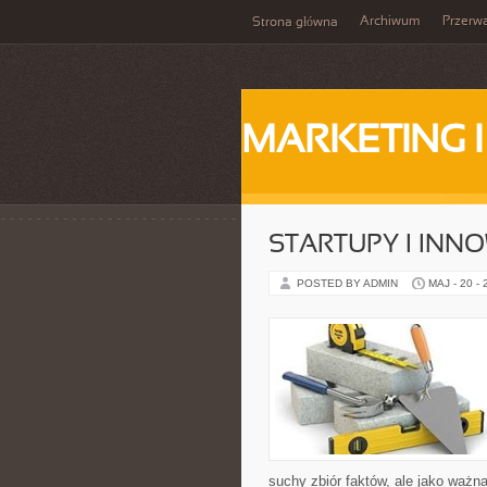
Archiwum
Przerw
Strona główna
MARKETING 
STARTUPY I INN
POSTED BY ADMIN
MAJ - 20 -
suchy zbiór faktów, ale jako ważn