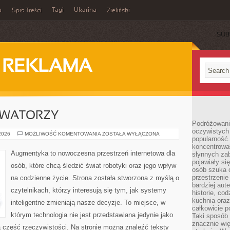
a
Tagi
Ukarina
Spis Treści
Zieliński
SUB
I REKLAMA
OWATORZY
Podróżowani
oczywistych
STARTUPY
 2026
MOŻLIWOŚĆ KOMENTOWANIA
ZOSTAŁA WYŁĄCZONA
popularność.
I
INNOWATORZY
koncentrował
Augmentyka to nowoczesna przestrzeń internetowa dla
słynnych zab
pojawiały si
osób, które chcą śledzić świat robotyki oraz jego wpływ
osób szuka 
przestrzenie
na codzienne życie. Strona została stworzona z myślą o
bardziej aut
czytelnikach, którzy interesują się tym, jak systemy
historie, co
kuchnia oraz
inteligentne zmieniają nasze decyzje. To miejsce, w
całkowicie 
którym technologia nie jest przedstawiana jedynie jako
Taki sposób
znacznie wię
a część rzeczywistości. Na stronie można znaleźć teksty