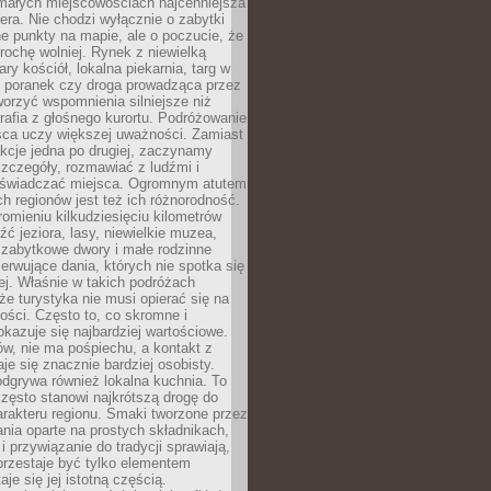
 małych miejscowościach najcenniejsza
ra. Nie chodzi wyłącznie o zabytki
e punkty na mapie, ale o poczucie, że
trochę wolniej. Rynek z niewielką
ary kościół, lokalna piekarnia, targ w
poranek czy droga prowadząca przez
orzyć wspomnienia silniejsze niż
grafia z głośnego kurortu. Podróżowanie
sca uczy większej uważności. Zamiast
akcje jedna po drugiej, zaczynamy
zczegóły, rozmawiać z ludźmi i
świadczać miejsca. Ogromnym atutem
h regionów jest też ich różnorodność.
mieniu kilkudziesięciu kilometrów
ć jeziora, lasy, niewielkie muzea,
 zabytkowe dwory i małe rodzinne
serwujące dania, których nie spotka się
iej. Właśnie w takich podróżach
e turystyka nie musi opierać się na
ości. Często to, co skromne i
okazuje się najbardziej wartościowe.
w, nie ma pośpiechu, a kontakt z
je się znacznie bardziej osobisty.
dgrywa również lokalna kuchnia. To
zęsto stanowi najkrótszą drogę do
rakteru regionu. Smaki tworzone przez
ania oparte na prostych składnikach,
 przywiązanie do tradycji sprawiają,
przestaje być tylko elementem
aje się jej istotną częścią.