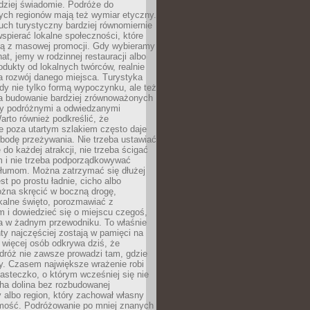
rdziej świadomie. Podróże do
ych regionów mają też wymiar etyczny.
uch turystyczny bardziej równomiernie
wspierać lokalne społeczności, które
ają z masowej promocji. Gdy wybieramy
at, jemy w rodzinnej restauracji albo
dukty od lokalnych twórców, realnie
 rozwój danego miejsca. Turystyka
edy nie tylko formą wypoczynku, ale też
 budowanie bardziej zrównoważonych
dzy podróżnymi a odwiedzanymi
arto również podkreślić, że
e poza utartym szlakiem często daje
bodę przeżywania. Nie trzeba ustawiać
 do każdej atrakcji, nie trzeba ścigać
m i nie trzeba podporządkowywać
 tłumom. Można zatrzymać się dłużej
st po prostu ładnie, cicho albo
ożna skręcić w boczną drogę,
kalne święto, porozmawiać z
 i dowiedzieć się o miejscu czegoś,
a w żadnym przewodniku. To właśnie
y najczęściej zostają w pamięci na
 więcej osób odkrywa dziś, że
dróż nie zawsze prowadzi tam, gdzie
y. Czasem największe wrażenie robi
iasteczko, o którym wcześniej się nie
cha dolina bez rozbudowanej
ry albo region, który zachował własny
amość. Podróżowanie po mniej znanych