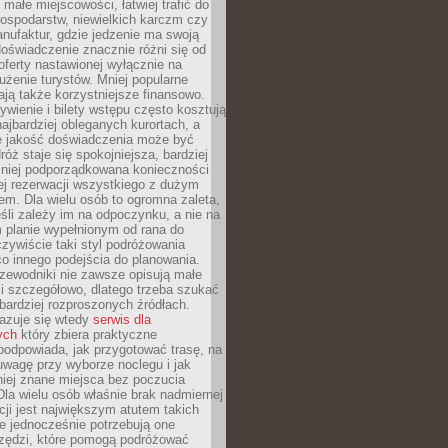
małe miejscowości, łatwiej trafić do
ospodarstw, niewielkich karczm czy
nufaktur, gdzie jedzenie ma swoją
 doświadczenie znacznie różni się od
ferty nastawionej wyłącznie na
użenie turystów. Mniej popularne
ają także korzystniejsze finansowo.
ywienie i bilety wstępu często kosztują
najbardziej obleganych kurortach, a
e jakość doświadczenia może być
óż staje się spokojniejsza, bardziej
mniej podporządkowana konieczności
ej rezerwacji wszystkiego z dużym
m. Dla wielu osób to ogromna zaleta,
śli zależy im na odpoczynku, a nie na
 planie wypełnionym od rana do
zywiście taki styl podróżowania
o innego podejścia do planowania.
zewodniki nie zawsze opisują małe
i szczegółowo, dlatego trzeba szukać
 bardziej rozproszonych źródłach.
zuje się wtedy
serwis dla
ych
który zbiera praktyczne
odpowiada, jak przygotować trasę, na
wagę przy wyborze noclegu i jak
iej znane miejsca bez poczucia
Dla wielu osób właśnie brak nadmiernej
cji jest największym atutem takich
e jednocześnie potrzebują one
rzędzi, które pomogą podróżować