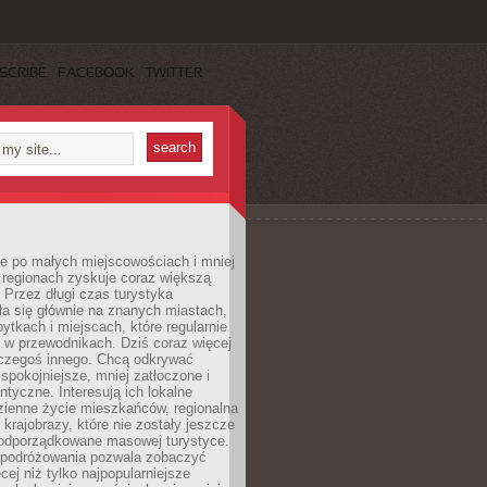
SCRIBE
FACEBOOK
TWITTER
e po małych miejscowościach i mniej
 regionach zyskuje coraz większą
 Przez długi czas turystyka
a się głównie na znanych miastach,
ytkach i miejscach, które regularnie
ę w przewodnikach. Dziś coraz więcej
czegoś innego. Chcą odkrywać
 spokojniejsze, mniej zatłoczone i
entyczne. Interesują ich lokalne
dzienne życie mieszkańców, regionalna
 krajobrazy, które nie zostały jeszcze
podporządkowane masowej turystyce.
 podróżowania pozwala zobaczyć
cej niż tylko najpopularniejsze