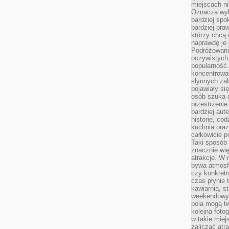
miejscach ni
Oznacza wyb
bardziej spo
bardziej pra
którzy chcą 
naprawdę je
Podróżowani
oczywistych
popularność.
koncentrował
słynnych zab
pojawiały si
osób szuka 
przestrzenie
bardziej aut
historie, co
kuchnia oraz
całkowicie 
Taki sposób
znacznie wię
atrakcje. W
bywa atmosfe
czy konkretn
czas płynie 
kawiarnią, st
weekendowy 
pola mogą tw
kolejna foto
w takie miej
zaliczać atr