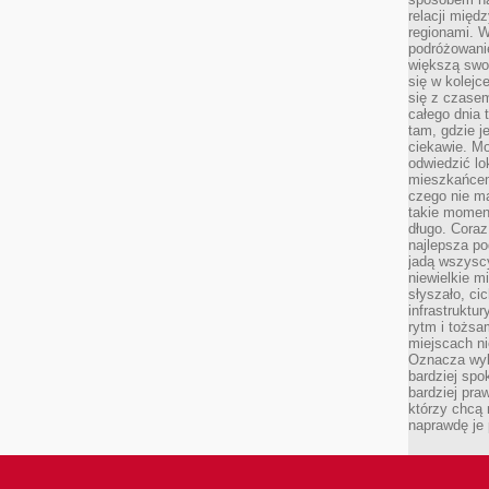
relacji mię
regionami. W
podróżowani
większą swo
się w kolejce
się z czase
całego dnia
tam, gdzie je
ciekawie. M
odwiedzić lo
mieszkańcem
czego nie m
takie moment
długo. Coraz
najlepsza po
jadą wszysc
niewielkie m
słyszało, ci
infrastruktu
rytm i tożs
miejscach ni
Oznacza wyb
bardziej spo
bardziej pra
którzy chcą 
naprawdę je