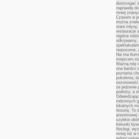
dostrzegać s
naprawdę do
mniej znanyc
Czasem w pro
można znaleź
stare młyny,
restauracje 
nigdzie indz
odkrywamy, ż
spektakularn
niepozorne, 
Nie ma tłumó
miejscem sta
Ważną rolę o
ona bardzo c
poznania cha
pokolenia, d
sezonowość i
że jedzenie 
podróży, a st
Odwiedzając 
rodzinnych g
lokalnych ma
historię. To
anonimowej o
szybkie obsł
kierunki byw
Noclegi, wyż
mniej niż w 
jednocześni