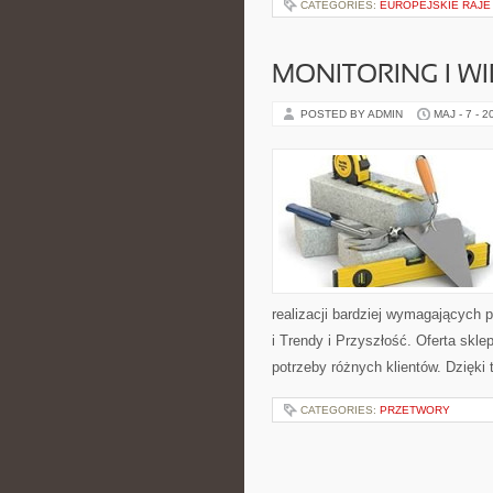
CATEGORIES:
EUROPEJSKIE RAJE
MONITORING I 
POSTED BY ADMIN
MAJ - 7 - 2
realizacji bardziej wymagających 
i Trendy i Przyszłość. Oferta skl
potrzeby różnych klientów. Dzięki
CATEGORIES:
PRZETWORY