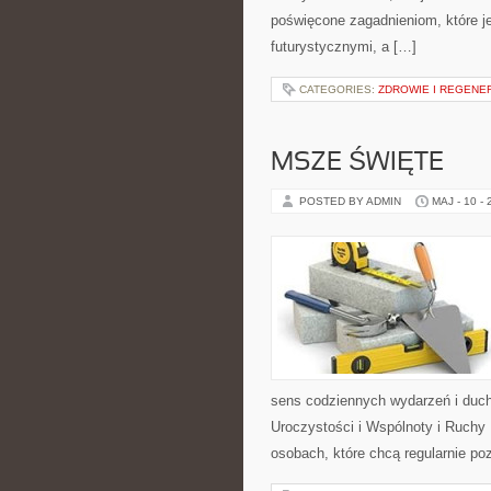
poświęcone zagadnieniom, które je
futurystycznymi, a […]
CATEGORIES:
ZDROWIE I REGENE
MSZE ŚWIĘTE
POSTED BY ADMIN
MAJ - 10 -
sens codziennych wydarzeń i duch
Uroczystości i Wspólnoty i Ruchy 
osobach, które chcą regularnie po