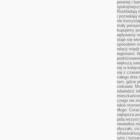
pewniej i ba
spokojniejsz
Rozkładają r
i pozwalają 
nie korzyst
mały pensjon
kupujemy pro
wpływamy na
staje się wt
sposobem na
relacji mię
regionami. W
podróżowani
większą swo
się w kolejce
się z czase
całego dnia
tam, gdzie je
ciekawie. M
odwiedzić lo
mieszkańcem
czego nie m
takie moment
długo. Coraz
najlepsza po
jadą wszysc
niewielkie m
słyszało, ci
infrastruktu
rytm i tożs