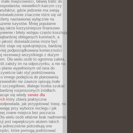
małe miejscowości, łatwiej trafić do
ospodarstw, niewielkich karczm czy
nufaktur, gdzie jedzenie ma swoją
 doświadczenie znacznie różni się od
ferty nastawionej wyłącznie na
użenie turystów. Mniej popularne
ają także korzystniejsze finansowo.
ywienie i bilety wstępu często kosztują
najbardziej obleganych kurortach, a
e jakość doświadczenia może być
óż staje się spokojniejsza, bardziej
mniej podporządkowana konieczności
ej rezerwacji wszystkiego z dużym
m. Dla wielu osób to ogromna zaleta,
śli zależy im na odpoczynku, a nie na
 planie wypełnionym od rana do
zywiście taki styl podróżowania
o innego podejścia do planowania.
zewodniki nie zawsze opisują małe
i szczegółowo, dlatego trzeba szukać
 bardziej rozproszonych źródłach.
zuje się wtedy
serwis dla
ych
który zbiera praktyczne
odpowiada, jak przygotować trasę, na
wagę przy wyborze noclegu i jak
iej znane miejsca bez poczucia
Dla wielu osób właśnie brak nadmiernej
cji jest największym atutem takich
e jednocześnie potrzebują one
rzędzi, które pomogą podróżować