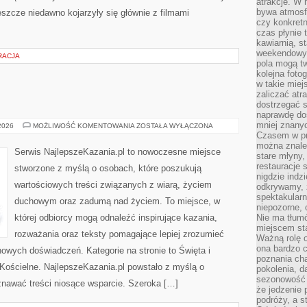
atrakcje. W
bywa atmosfe
szcze niedawno kojarzyły się głównie z filmami
czy konkretn
czas płynie 
kawiarnią, st
weekendowy 
RACJA
pola mogą tw
kolejna foto
w takie miej
zaliczać atr
dostrzegać s
naprawdę do
mniej znanyc
MSZE
 2026
MOŻLIWOŚĆ KOMENTOWANIA
ZOSTAŁA WYŁĄCZONA
ŚWIĘTE
Czasem w pro
można znaleź
Serwis NajlepszeKazania.pl to nowoczesne miejsce
stare młyny,
restauracje 
stworzone z myślą o osobach, które poszukują
nigdzie indz
wartościowych treści związanych z wiarą, życiem
odkrywamy, ż
spektakularn
duchowym oraz zadumą nad życiem. To miejsce, w
niepozorne, 
której odbiorcy mogą odnaleźć inspirujące kazania,
Nie ma tłumó
miejscem sta
rozważania oraz teksty pomagające lepiej zrozumieć
Ważną rolę o
ona bardzo c
owych doświadczeń. Kategorie na stronie to Święta i
poznania cha
Kościelne. NajlepszeKazania.pl powstało z myślą o
pokolenia, d
sezonowość i
znawać treści niosące wsparcie. Szeroka […]
że jedzenie 
podróży, a st