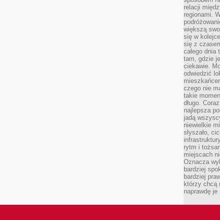
relacji mię
regionami. W
podróżowani
większą swo
się w kolejce
się z czase
całego dnia
tam, gdzie je
ciekawie. M
odwiedzić lo
mieszkańcem
czego nie m
takie moment
długo. Coraz
najlepsza po
jadą wszysc
niewielkie m
słyszało, ci
infrastruktu
rytm i tożs
miejscach ni
Oznacza wyb
bardziej spo
bardziej pra
którzy chcą 
naprawdę je