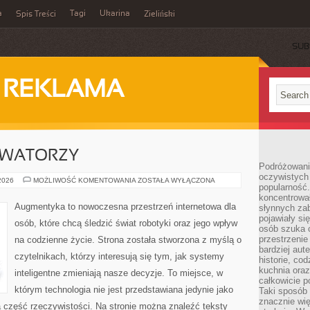
a
Tagi
Ukarina
Spis Treści
Zieliński
SUB
I REKLAMA
OWATORZY
Podróżowani
oczywistych
STARTUPY
 2026
MOŻLIWOŚĆ KOMENTOWANIA
ZOSTAŁA WYŁĄCZONA
popularność.
I
INNOWATORZY
koncentrował
Augmentyka to nowoczesna przestrzeń internetowa dla
słynnych zab
pojawiały si
osób, które chcą śledzić świat robotyki oraz jego wpływ
osób szuka 
przestrzenie
na codzienne życie. Strona została stworzona z myślą o
bardziej aut
czytelnikach, którzy interesują się tym, jak systemy
historie, co
kuchnia oraz
inteligentne zmieniają nasze decyzje. To miejsce, w
całkowicie 
którym technologia nie jest przedstawiana jedynie jako
Taki sposób
znacznie wię
a część rzeczywistości. Na stronie można znaleźć teksty