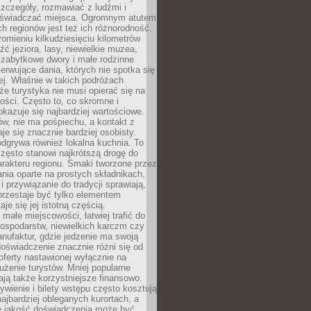
zczegóły, rozmawiać z ludźmi i
świadczać miejsca. Ogromnym atutem
h regionów jest też ich różnorodność.
mieniu kilkudziesięciu kilometrów
ć jeziora, lasy, niewielkie muzea,
 zabytkowe dwory i małe rodzinne
serwujące dania, których nie spotka się
iej. Właśnie w takich podróżach
e turystyka nie musi opierać się na
ości. Często to, co skromne i
okazuje się najbardziej wartościowe.
w, nie ma pośpiechu, a kontakt z
je się znacznie bardziej osobisty.
dgrywa również lokalna kuchnia. To
zęsto stanowi najkrótszą drogę do
rakteru regionu. Smaki tworzone przez
ania oparte na prostych składnikach,
 przywiązanie do tradycji sprawiają,
przestaje być tylko elementem
aje się jej istotną częścią.
małe miejscowości, łatwiej trafić do
ospodarstw, niewielkich karczm czy
nufaktur, gdzie jedzenie ma swoją
 doświadczenie znacznie różni się od
ferty nastawionej wyłącznie na
użenie turystów. Mniej popularne
ają także korzystniejsze finansowo.
ywienie i bilety wstępu często kosztują
najbardziej obleganych kurortach, a
e jakość doświadczenia może być