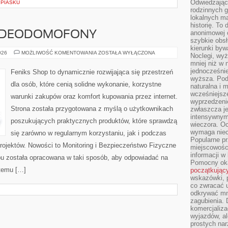
Odwiedzając 
 PIASKU
rodzinnych g
lokalnych ma
historię. To
anonimowej o
WIDEODOMOFONY
szybkie obsł
kierunki byw
MONITORING
026
MOŻLIWOŚĆ KOMENTOWANIA
ZOSTAŁA WYŁĄCZONA
Noclegi, wyż
I
mniej niż w 
WIDEODOMOFONY
jednocześni
Feniks Shop to dynamicznie rozwijająca się przestrzeń
wyższa. Podr
dla osób, które cenią solidne wykonanie, korzystne
naturalna i 
wcześniejsz
warunki zakupów oraz komfort kupowania przez internet.
wyprzedzenie
Strona została przygotowana z myślą o użytkownikach
zwłaszcza je
intensywnym
poszukujących praktycznych produktów, które sprawdzą
wieczora. Oc
wymaga niec
się zarówno w regularnym korzystaniu, jak i podczas
Popularne pr
projektów. Nowości to Monitoring i Bezpieczeństwo Fizyczne
miejscowośc
informacji w
epu została opracowana w taki sposób, aby odpowiadać na
Pomocny oka
 temu […]
początkując
wskazówki, p
co zwracać u
odkrywać mn
zagubienia. 
komercjaliza
wyjazdów, al
prostych na