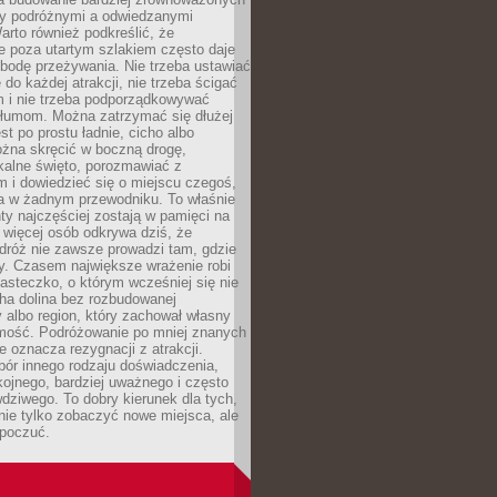
dzy podróżnymi a odwiedzanymi
arto również podkreślić, że
e poza utartym szlakiem często daje
bodę przeżywania. Nie trzeba ustawiać
 do każdej atrakcji, nie trzeba ścigać
m i nie trzeba podporządkowywać
 tłumom. Można zatrzymać się dłużej
st po prostu ładnie, cicho albo
ożna skręcić w boczną drogę,
kalne święto, porozmawiać z
 i dowiedzieć się o miejscu czegoś,
a w żadnym przewodniku. To właśnie
y najczęściej zostają w pamięci na
 więcej osób odkrywa dziś, że
dróż nie zawsze prowadzi tam, gdzie
y. Czasem największe wrażenie robi
iasteczko, o którym wcześniej się nie
cha dolina bez rozbudowanej
ry albo region, który zachował własny
amość. Podróżowanie po mniej znanych
e oznacza rezygnacji z atrakcji.
ór innego rodzaju doświadczenia,
kojnego, bardziej uważnego i często
wdziwego. To dobry kierunek dla tych,
nie tylko zobaczyć nowe miejsca, ale
 poczuć.