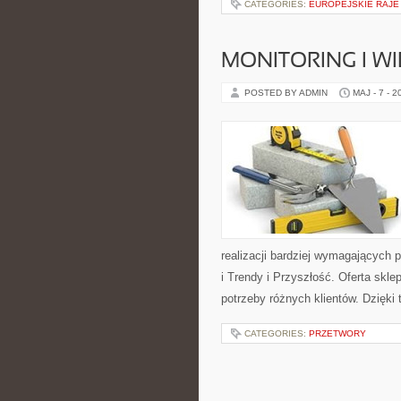
CATEGORIES:
EUROPEJSKIE RAJE
MONITORING I 
POSTED BY ADMIN
MAJ - 7 - 2
realizacji bardziej wymagających 
i Trendy i Przyszłość. Oferta skl
potrzeby różnych klientów. Dzięki
CATEGORIES:
PRZETWORY