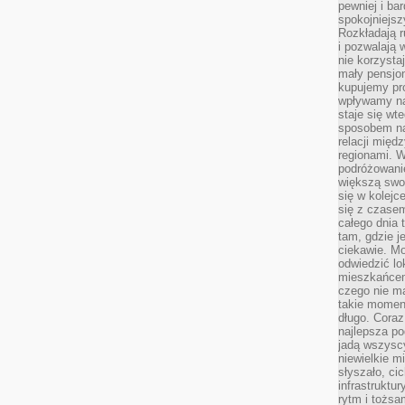
pewniej i ba
spokojniejsz
Rozkładają r
i pozwalają 
nie korzyst
mały pensjon
kupujemy pro
wpływamy na
staje się wt
sposobem na
relacji mię
regionami. W
podróżowani
większą swo
się w kolejce
się z czase
całego dnia
tam, gdzie je
ciekawie. M
odwiedzić lo
mieszkańcem
czego nie m
takie moment
długo. Coraz
najlepsza po
jadą wszysc
niewielkie m
słyszało, ci
infrastruktu
rytm i tożs