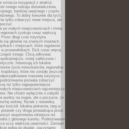
e oznacza rezygnacji z atrakcji.
ór innego rodzaju doświadczenia,
kojnego, bardziej uważnego i często
wdziwego. To dobry kierunek dla tych,
nie tylko zobaczyć nowe miejsca, ale
 poczuć.
e po małych miejscowościach i mniej
 regionach zyskuje coraz większą
 Przez długi czas turystyka
a się głównie na znanych miastach,
ytkach i miejscach, które regularnie
ę w przewodnikach. Dziś coraz więcej
czegoś innego. Chcą odkrywać
 spokojniejsze, mniej zatłoczone i
entyczne. Interesują ich lokalne
dzienne życie mieszkańców, regionalna
 krajobrazy, które nie zostały jeszcze
podporządkowane masowej turystyce.
 podróżowania pozwala zobaczyć
cej niż tylko najpopularniejsze
 małych miejscowościach najcenniejsza
ra. Nie chodzi wyłącznie o zabytki
e punkty na mapie, ale o poczucie, że
trochę wolniej. Rynek z niewielką
ary kościół, lokalna piekarnia, targ w
poranek czy droga prowadząca przez
orzyć wspomnienia silniejsze niż
grafia z głośnego kurortu. Podróżowanie
sca uczy większej uważności. Zamiast
akcje jedna po drugiej, zaczynamy