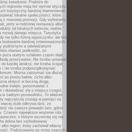
rdziej świadomie. Podróże do
ych regionów mają też wymiar etyczny.
uch turystyczny bardziej równomiernie
wspierać lokalne społeczności, które
ają z masowej promocji. Gdy wybieramy
at, jemy w rodzinnej restauracji albo
dukty od lokalnych twórców, realnie
 rozwój danego miejsca. Turystyka
edy nie tylko formą wypoczynku, ale też
 budowanie bardziej zrównoważonych
dzy podróżnymi a odwiedzanymi
arto również podkreślić, że
e poza utartym szlakiem często daje
bodę przeżywania. Nie trzeba ustawiać
 do każdej atrakcji, nie trzeba ścigać
m i nie trzeba podporządkowywać
 tłumom. Można zatrzymać się dłużej
st po prostu ładnie, cicho albo
ożna skręcić w boczną drogę,
kalne święto, porozmawiać z
 i dowiedzieć się o miejscu czegoś,
a w żadnym przewodniku. To właśnie
y najczęściej zostają w pamięci na
 więcej osób odkrywa dziś, że
dróż nie zawsze prowadzi tam, gdzie
y. Czasem największe wrażenie robi
iasteczko, o którym wcześniej się nie
cha dolina bez rozbudowanej
ry albo region, który zachował własny
amość. Podróżowanie po mniej znanych