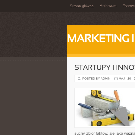
Archiwum
Przerw
Strona główna
MARKETING 
STARTUPY I INN
POSTED BY ADMIN
MAJ - 20 -
suchy zbiór faktów, ale jako ważn