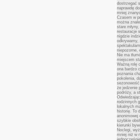
dostrzegać s
naprawdę do
mniej znanyc
Czasem w pro
można znaleź
stare młyny,
restauracje 
nigdzie indz
odkrywamy, ż
spektakularn
niepozorne, 
Nie ma tłumó
miejscem sta
Ważną rolę o
ona bardzo c
poznania cha
pokolenia, d
sezonowość i
że jedzenie 
podróży, a st
Odwiedzając 
rodzinnych g
lokalnych ma
historię. To
anonimowej o
szybkie obsł
kierunki byw
Noclegi, wyż
mniej niż w 
jednocześni