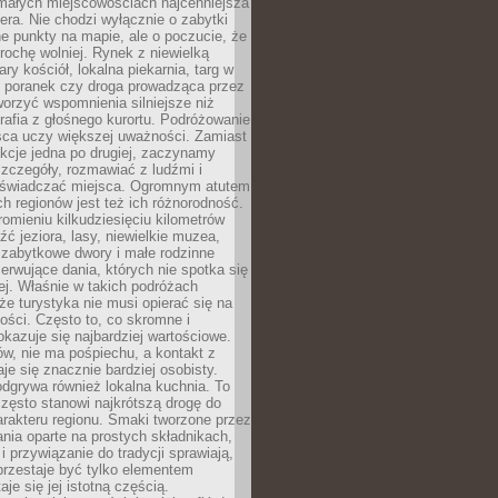
 małych miejscowościach najcenniejsza
ra. Nie chodzi wyłącznie o zabytki
e punkty na mapie, ale o poczucie, że
trochę wolniej. Rynek z niewielką
ary kościół, lokalna piekarnia, targ w
poranek czy droga prowadząca przez
orzyć wspomnienia silniejsze niż
grafia z głośnego kurortu. Podróżowanie
sca uczy większej uważności. Zamiast
akcje jedna po drugiej, zaczynamy
zczegóły, rozmawiać z ludźmi i
świadczać miejsca. Ogromnym atutem
h regionów jest też ich różnorodność.
mieniu kilkudziesięciu kilometrów
ć jeziora, lasy, niewielkie muzea,
 zabytkowe dwory i małe rodzinne
serwujące dania, których nie spotka się
iej. Właśnie w takich podróżach
e turystyka nie musi opierać się na
ości. Często to, co skromne i
okazuje się najbardziej wartościowe.
w, nie ma pośpiechu, a kontakt z
je się znacznie bardziej osobisty.
dgrywa również lokalna kuchnia. To
zęsto stanowi najkrótszą drogę do
rakteru regionu. Smaki tworzone przez
ania oparte na prostych składnikach,
 przywiązanie do tradycji sprawiają,
przestaje być tylko elementem
aje się jej istotną częścią.