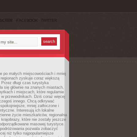
SCRIBE
FACEBOOK
TWITTER
e po małych miejscowościach i mniej
 regionach zyskuje coraz większą
 Przez długi czas turystyka
a się głównie na znanych miastach,
ytkach i miejscach, które regularnie
ę w przewodnikach. Dziś coraz więcej
czegoś innego. Chcą odkrywać
 spokojniejsze, mniej zatłoczone i
entyczne. Interesują ich lokalne
dzienne życie mieszkańców, regionalna
 krajobrazy, które nie zostały jeszcze
podporządkowane masowej turystyce.
 podróżowania pozwala zobaczyć
cej niż tylko najpopularniejsze