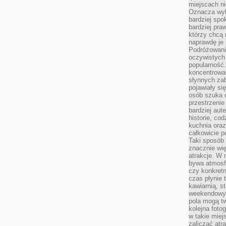
miejscach ni
Oznacza wyb
bardziej spo
bardziej pra
którzy chcą 
naprawdę je
Podróżowani
oczywistych
popularność.
koncentrował
słynnych zab
pojawiały si
osób szuka 
przestrzenie
bardziej aut
historie, co
kuchnia oraz
całkowicie 
Taki sposób
znacznie wię
atrakcje. W
bywa atmosfe
czy konkretn
czas płynie 
kawiarnią, st
weekendowy 
pola mogą tw
kolejna foto
w takie miej
zaliczać atr