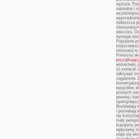
wyższa. Podr
naturalna i 
wcześniejsz
wyprzedzenie
zwłaszcza je
intensywnym
wieczora. Oc
wymaga niec
Popularne pr
miejscowośc
informacji w
Pomocny oka
początkując
wskazówki, p
co zwracać u
odkrywać mn
zagubienia. 
komercjaliza
wyjazdów, al
prostych na
pewniej i ba
spokojniejsz
Rozkładają r
i pozwalają 
nie korzyst
mały pensjon
kupujemy pro
wpływamy na
staje się wt
sposobem na