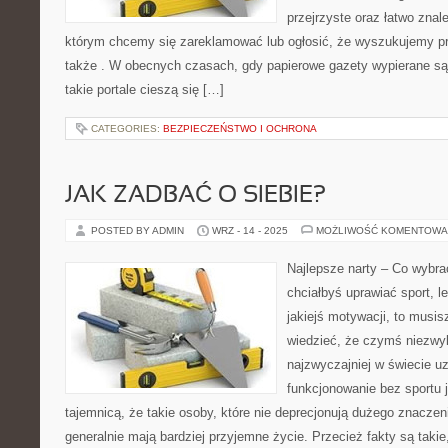
przejrzyste oraz łatwo znal
którym chcemy się zareklamować lub ogłosić, że wyszukujemy pra
także . W obecnych czasach, gdy papierowe gazety wypierane są 
takie portale cieszą się […]
CATEGORIES:
BEZPIECZEŃSTWO I OCHRONA
JAK ZADBAĆ O SIEBIE?
POSTED BY ADMIN
WRZ - 14 - 2025
MOŻLIWOŚĆ KOMENTOWA
Najlepsze narty – Co wybrać
chciałbyś uprawiać sport, l
jakiejś motywacji, to musi
wiedzieć, że czymś niezwy
najzwyczajniej w świecie u
funkcjonowanie bez sportu j
tajemnicą, że takie osoby, które nie deprecjonują dużego znaczen
generalnie mają bardziej przyjemne życie. Przecież fakty są takie,