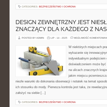
CATEGORIES:
BEZPIECZEŃSTWO I OCHRONA
DESIGN ZEWNĘTRZNY JEST NIES
ZNACZĄCY DLA KAŻDEGO Z NAS
POSTED BY ADMIN
LIP - 14 - 2025
MOŻLIWOŚĆ KOMENTOWAN
W niektórych miejscach pr
wykazanie się innowacyjn
indywidualnym podejściem
doświadczeniem może być 
na ulicach znacznych kraj
jakim miejscu przemieszcza
niezłe warunki do dokonania obserwacji i notatek na temat sposob
ich stosunku do mody. Pierwsza kontrola jest taka, że rewelacyjn
założyć na siebie […]
CATEGORIES:
BEZPIECZEŃSTWO I OCHRONA