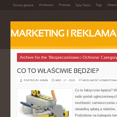
Archiwum
Przerwa
Tagi
Ukarin
Strona główna
Spis Treści
MARKETING I REKLAMA
Archive for the ‘Bezpieczeństwo i Ochrona’ Categor
CO TO WŁAŚCIWIE BĘDZIE?
POSTED BY ADMIN
WRZ - 17 - 2025
MOŻLIWOŚĆ KOMENTOWA
Co to faktycznie będzie? 
setki portali ogłoszeniowyc
możliwość zamieszczenia o
niewielką opłatą a niektóre
Podzielone na kategorie te