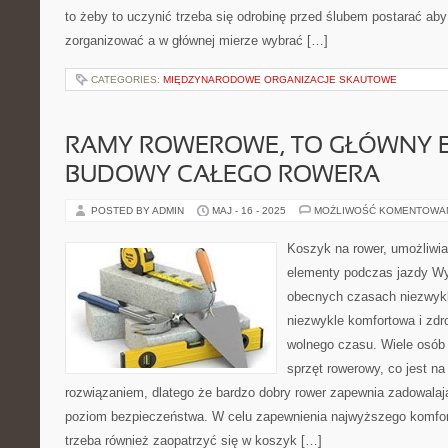
to żeby to uczynić trzeba się odrobinę przed ślubem postarać aby
zorganizować a w głównej mierze wybrać […]
CATEGORIES:
MIĘDZYNARODOWE ORGANIZACJE SKAUTOWE
RAMY ROWEROWE, TO GŁÓWNY 
BUDOWY CAŁEGO ROWERA
POSTED BY ADMIN
MAJ - 16 - 2025
MOŻLIWOŚĆ KOMENTOWA
Koszyk na rower, umożliwi
elementy podczas jazdy Wy
obecnych czasach niezwykle
niezwykle komfortowa i zd
wolnego czasu. Wiele osób 
sprzęt rowerowy, co jest n
rozwiązaniem, dlatego że bardzo dobry rower zapewnia zadowalają
poziom bezpieczeństwa. W celu zapewnienia najwyższego komfort
trzeba również zaopatrzyć się w koszyk […]