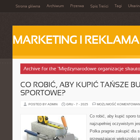
Archiwum
Przerwa
Tagi
Ukarin
Strona główna
Spis Treści
MARKETING I REKLAMA
Archive for the ‘Międzynarodowe organizacje skaut
CO ROBIĆ, ABY KUPIĆ TAŃSZE B
SPORTOWE?
POSTED BY ADMIN
GRU - 7 - 2025
MOŻLIWOŚĆ KOMENTOWAN
Co robić, aby kupić sporo 
najzupełniej oczywistym jes
Polka pragnie zakupić dla si
przeważającej większości 