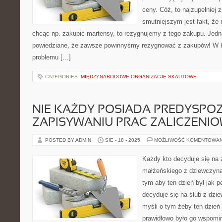
ceny. Cóż, to najzupełniej
smutniejszym jest fakt, że
chcąc np. zakupić martensy, to rezygnujemy z tego zakupu. Jedn
powiedziane, że zawsze powinnyśmy rezygnować z zakupów! W 
problemu […]
CATEGORIES:
MIĘDZYNARODOWE ORGANIZACJE SKAUTOWE
NIE KAŻDY POSIADA PREDYSPOZ
ZAPISYWANIU PRAC ZALICZENI
POSTED BY ADMIN
SIE - 18 - 2025
MOŻLIWOŚĆ KOMENTOWA
Każdy kto decyduje się na 
małżeńskiego z dziewczyn
tym aby ten dzień był jak p
decyduje się na ślub z dz
myśli o tym żeby ten dzień 
prawidłowo było go wspomin