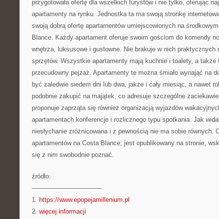
przygotowała ofertę dla wszelkich turystów i nie tylko, oferując n
apartamenty na rynku. Jednostka ta ma swoją stronkę internetow
swoją dobrą ofertę apartamentów umiejscowionych na środkowym
Blance. Każdy apartament oferuje swoim gościom do komendy 
wnętrza, luksusowe i gustowne. Nie brakuje w nich praktycznych 
sprzętów. Wszystkie apartamenty mają kuchnie i toalety, a także t
przecudowny pejzaż. Apartamenty te można śmiało wynająć na d
być zaledwie siedem dni lub dwa, jakże i cały miesiąc, a nawet 
podobnie zakupić na majątek, co adresuje szczególne zaciekawieni
proponuje zaprząta się również organizacją wyjazdów wakacyjnych
apartamentach konferencje i rozlicznego typu spotkania. Jak wida
niesłychanie zróżnicowana i z pewnością nie ma sobie równych. 
apartamentów na Costa Blance, jest opublikowany na stronie, ws
się z nim swobodnie poznać.
źródło:
———————————
1.
https://www.epopejamillenium.pl
2.
więcej informacji