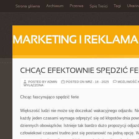
Archiwum
Przerwa
Tagi
Ukarin
Strona główna
Spis Treści
MARKETING I REKLAMA
CHCĄC EFEKTOWNIE SPĘDZIĆ FE
POSTED BY ADMIN
POSTED ON WRZ - 16 - 2025
MOŻLIWOŚĆ 
WYŁĄCZONA
Chcąc fascynująco spędzić ferie
Większość ludzi nie może się doczekać wakacyjnego odjazdu. Ni
każdy jeden czasami wymaga odprężyć się od kłopotów dnia pows
dziennych obowiązków. Istnieje tak bardzo dużo propozycji odja
człowiekowi czasami trudno jest się postanowić na jedną opcję. W