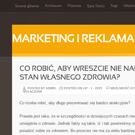
Archiwum
Przerwa
Tagi
Ukarin
Strona główna
Spis Treści
MARKETING I REKLAMA
CO ROBIĆ, ABY WRESZCIE NIE N
STAN WŁASNEGO ZDROWIA?
POSTED BY ADMIN
POSTED ON LIP - 1 - 2025
MOŻLIWOŚĆ K
WYŁĄCZONA
Co trzeba robić, aby długo prezentować się bardzo atrakcyjnie?
Prawda jest taka, że w szczególności w dzisiejszych czasach nie
umiejętnie o zdrowie. Jednak fakty są takie, iż i tak powinniśmy s
poradzić sobie ze zdrowiem. Bo przecież nie ma za wielu bardziej