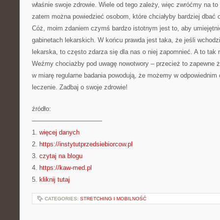
właśnie swoje zdrowie. Wiele od tego zależy, więc zwróćmy na t
zatem można powiedzieć osobom, które chciałyby bardziej dbać 
Cóż, moim zdaniem czymś bardzo istotnym jest to, aby umiejętnie
gabinetach lekarskich. W końcu prawda jest taka, że jeśli wchodz
lekarska, to często zdarza się dla nas o niej zapomnieć. A to tak
Weźmy chociażby pod uwagę nowotwory – przecież to zapewne ż
w miarę regularne badania powodują, że możemy w odpowiednim 
leczenie. Zadbaj o swoje zdrowie!
źródło:
———————————
1.
więcej danych
2.
https://instytutprzedsiebiorcow.pl
3.
czytaj na blogu
4.
https://kaw-med.pl
5.
kliknij tutaj
CATEGORIES:
STRETCHING I MOBILNOŚĆ