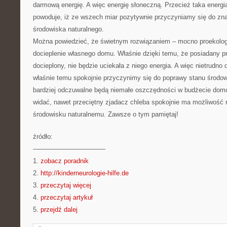
darmową energię. A więc energię słoneczną. Przecież taka energi
powoduje, iż ze wszech miar pozytywnie przyczyniamy się do zn
środowiska naturalnego.
Można powiedzieć, że świetnym rozwiązaniem – mocno proekologi
docieplenie własnego domu. Właśnie dzięki temu, że posiadany 
docieplony, nie będzie uciekała z niego energia. A więc nietrudno d
właśnie temu spokojnie przyczynimy się do poprawy stanu środo
bardziej odczuwalne będą niemałe oszczędności w budżecie dom
widać, nawet przeciętny zjadacz chleba spokojnie ma możliwość 
środowisku naturalnemu. Zawsze o tym pamiętaj!
źródło:
———————————
1.
zobacz poradnik
2.
http://kinderneurologie-hilfe.de
3.
przeczytaj więcej
4.
przeczytaj artykuł
5.
przejdź dalej