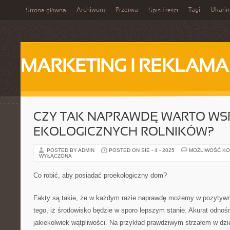
Archiwum
Przerwa
Tagi
Ukarin
Strona główna
Spis Treści
MARKETING I REKLAMA
CZY TAK NAPRAWDĘ WARTO WS
EKOLOGICZNYCH ROLNIKÓW?
POSTED BY ADMIN
POSTED ON SIE - 4 - 2025
MOŻLIWOŚĆ K
WYŁĄCZONA
Co robić, aby posiadać proekologiczny dom?
Fakty są takie, że w każdym razie naprawdę możemy w pozytywn
tego, iż środowisko będzie w sporo lepszym stanie. Akurat odnoś
jakiekolwiek wątpliwości. Na przykład prawdziwym strzałem w dzie