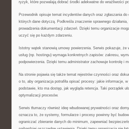
ryzyk, które pozwalają dobrać środki adekwatne do wrażliwości pr
Przewodnik opisuje temat incydentów danych oraz zgłaszania do 
których dane dotyczą. Podkreśla znaczenie sprawnego działania,
prowadzenia dokumentacji zdarzeń. Dzięki temu organizacje mog
uczyć się po każdym zdarzeniu.
Istotny wątek stanowią umowy powierzenia. Serwis pokazuje, że
usług (np. hostingu) wymaga konkretnych zapisów: zakresu, wyma
podpowierzenia. Dzięki temu administrator zachowuje kontrolę i
Na stronie pojawia się także temat rejestrów czynności oraz dok
o to, aby organizacja potrafiła opisać procesy: jakie informacje, w 
podstawie, kto ma dostęp, jak wygląda retencja. Taki porządek uł
optymalizacji procesów.
Serwis tłumaczy również ideę wbudowanej prywatności oraz domy
oznacza to, że systemy, formularze i procesy powinny być budowan
ograniczać zbieranie danych do minimum, zapewniać bezpieczeńs
najbardziej oszczędne ustawienia. Dzięki temu organizacja nie łat