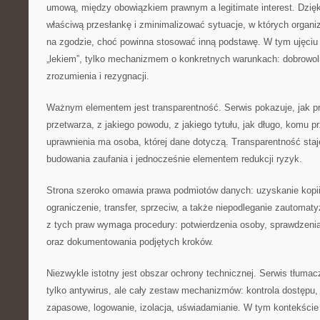
umową, między obowiązkiem prawnym a legitimate interest. Dzięk
właściwą przesłankę i zminimalizować sytuacje, w których organiz
na zgodzie, choć powinna stosować inną podstawę. W tym ujęciu 
„lekiem”, tylko mechanizmem o konkretnych warunkach: dobrowol
zrozumienia i rezygnacji.
Ważnym elementem jest transparentność. Serwis pokazuje, jak pr
przetwarza, z jakiego powodu, z jakiego tytułu, jak długo, komu p
uprawnienia ma osoba, której dane dotyczą. Transparentność staj
budowania zaufania i jednocześnie elementem redukcji ryzyk.
Strona szeroko omawia prawa podmiotów danych: uzyskanie kopii, 
ograniczenie, transfer, sprzeciw, a także niepodleganie zautom
z tych praw wymaga procedury: potwierdzenia osoby, sprawdzenia
oraz dokumentowania podjętych kroków.
Niezwykle istotny jest obszar ochrony technicznej. Serwis tłumac
tylko antywirus, ale cały zestaw mechanizmów: kontrola dostępu, 
zapasowe, logowanie, izolacja, uświadamianie. W tym kontekście