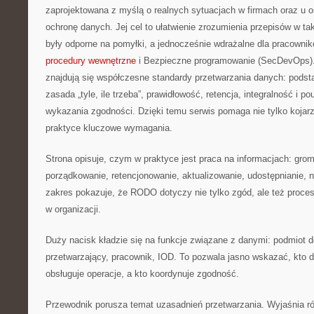
zaprojektowana z myślą o realnych sytuacjach w firmach oraz u 
ochronę danych. Jej cel to ułatwienie zrozumienia przepisów w ta
były odporne na pomyłki, a jednocześnie wdrażalne dla pracown
procedury wewnętrzne
i Bezpieczne programowanie (SecDevOps).
znajdują się współczesne standardy przetwarzania danych: podst
zasada „tyle, ile trzeba”, prawidłowość, retencja, integralność i p
wykazania zgodności. Dzięki temu serwis pomaga nie tylko kojarz
praktyce kluczowe wymagania.
Strona opisuje, czym w praktyce jest praca na informacjach: gro
porządkowanie, retencjonowanie, aktualizowanie, udostępnianie, n
zakres pokazuje, że RODO dotyczy nie tylko zgód, ale też proc
w organizacji.
Duży nacisk kładzie się na funkcje związane z danymi: podmiot 
przetwarzający, pracownik, IOD. To pozwala jasno wskazać, kto d
obsługuje operacje, a kto koordynuje zgodność.
Przewodnik porusza temat uzasadnień przetwarzania. Wyjaśnia r