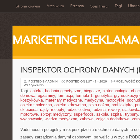
Archiwum
Przerwa
Tagi
Ukarin
Strona główna
Spis Treści
MARKETING I REKLAMA
INSPEKTOR OCHRONY DANYCH (
POSTED BY ADMIN
POSTED ON LUT - 7 - 2026
MOŻLIWOŚĆ K
WYŁĄCZONA
Tagi:
apteka
,
badania genetyczne
,
biegacze
,
biotechnologia
,
chor
domowa
,
egzaminy
,
farmacja
,
formuła 1
,
genetyka
,
gry edukacyjn
koszykówka
,
materiały medyczne
,
medycyna
,
motocykle
,
odchud
opieka społeczna
,
opieka zdrowotna
,
piłka nożna
,
profilaktyka
,
pr
dziecięca
,
rajdy
,
recepty
,
rodzicielstwo
,
rodzina
,
rowery
,
siatkówk
motorowe
,
sprzęt medyczny
,
superfoods
,
szkoła
,
szpital
,
trybuny
wychowanie
,
wiedza medyczna
,
zabawa
,
zajęcia dodatkowe
,
zdro
Vademecum po ogólnym rozporządzeniu o ochronie danych to serw
zasady zarządzania danymi osobowymi po wejściu w życie RODO.