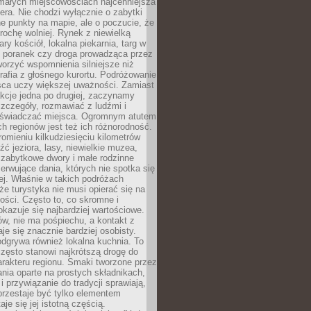
 małych miejscowościach najcenniejsza
ra. Nie chodzi wyłącznie o zabytki
e punkty na mapie, ale o poczucie, że
trochę wolniej. Rynek z niewielką
ary kościół, lokalna piekarnia, targ w
poranek czy droga prowadząca przez
orzyć wspomnienia silniejsze niż
grafia z głośnego kurortu. Podróżowanie
sca uczy większej uważności. Zamiast
akcje jedna po drugiej, zaczynamy
zczegóły, rozmawiać z ludźmi i
świadczać miejsca. Ogromnym atutem
h regionów jest też ich różnorodność.
mieniu kilkudziesięciu kilometrów
ć jeziora, lasy, niewielkie muzea,
 zabytkowe dwory i małe rodzinne
serwujące dania, których nie spotka się
iej. Właśnie w takich podróżach
e turystyka nie musi opierać się na
ości. Często to, co skromne i
okazuje się najbardziej wartościowe.
w, nie ma pośpiechu, a kontakt z
je się znacznie bardziej osobisty.
dgrywa również lokalna kuchnia. To
zęsto stanowi najkrótszą drogę do
rakteru regionu. Smaki tworzone przez
ania oparte na prostych składnikach,
 przywiązanie do tradycji sprawiają,
przestaje być tylko elementem
aje się jej istotną częścią.