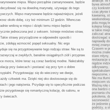
atrakcje. W
marynowane mięsa. Mięso porządnie zamarynowane, będzie
bywa atmosfe
decydować się na dowolną marynatę, używając do tego
czy konkretn
czas płynie 
ywczych. Mięso marynowane będzie najważniejsze, jeżeli
kawiarnią, st
weekendowy 
przez około dobę, czy też minimum 12 godzin. Wtenczas
pola mogą tw
ładnie wnikną w mięso i dzięki temu mięso będzie
kolejna foto
w takie miej
ycznie jednoczona jest z seksem. Istnieje mnóstwo straw,
zaliczać atr
 Takie strawy przyrządzone w odpowiedni sposób i
dostrzegać s
naprawdę do
, zdołają wzmocnić popęd seksualny. Nic ergo
mniej znanyc
Czasem w pro
duje się na przygotowywanie tego rodzaju straw. Nie są to
można znaleź
zazwyczaj w zwykłych, banalnie osiągalnych ziół i przypraw.
stare młyny,
restauracje 
ce morza, które teraz są coraz bardziej modne. Należałoby
nigdzie indz
lację przy świecach i postarać się przy tym o dobre
odkrywamy, ż
spektakularn
 sypialni. Przygotowując się do wieczerzy we dwoje,
niepozorne, 
Nie ma tłumó
 każdy człowiek ma. Dzięki niej oko dostosowuje się do
miejscem sta
ach i jego natężenia. Przydaje się to specyficznie podczas
Ważną rolę o
ona bardzo c
dzie przygotowuje się romantyczną kolację, do salonu, w
poznania cha
zy świecach.
pokolenia, d
sezonowość i
że jedzenie 
podróży, a st