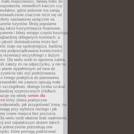
małe miejscowości, łatwiej trafić do
ospodarstw, niewielkich karczm czy
nufaktur, gdzie jedzenie ma swoją
 doświadczenie znacznie różni się od
ferty nastawionej wyłącznie na
użenie turystów. Mniej popularne
ają także korzystniejsze finansowo.
ywienie i bilety wstępu często kosztują
najbardziej obleganych kurortach, a
e jakość doświadczenia może być
óż staje się spokojniejsza, bardziej
mniej podporządkowana konieczności
ej rezerwacji wszystkiego z dużym
m. Dla wielu osób to ogromna zaleta,
śli zależy im na odpoczynku, a nie na
 planie wypełnionym od rana do
zywiście taki styl podróżowania
o innego podejścia do planowania.
zewodniki nie zawsze opisują małe
i szczegółowo, dlatego trzeba szukać
 bardziej rozproszonych źródłach.
zuje się wtedy
serwis dla
ych
który zbiera praktyczne
odpowiada, jak przygotować trasę, na
wagę przy wyborze noclegu i jak
iej znane miejsca bez poczucia
Dla wielu osób właśnie brak nadmiernej
cji jest największym atutem takich
e jednocześnie potrzebują one
rzędzi, które pomogą podróżować