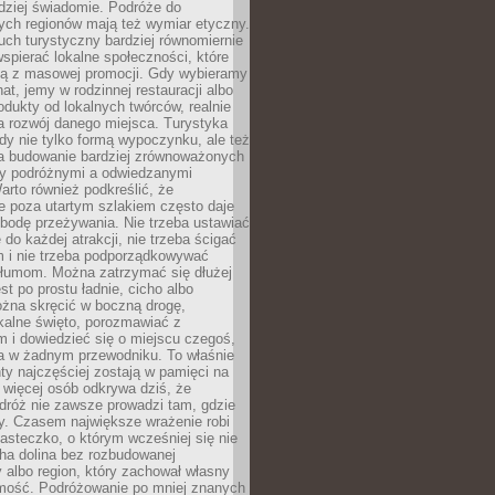
rdziej świadomie. Podróże do
ych regionów mają też wymiar etyczny.
uch turystyczny bardziej równomiernie
wspierać lokalne społeczności, które
ają z masowej promocji. Gdy wybieramy
at, jemy w rodzinnej restauracji albo
dukty od lokalnych twórców, realnie
 rozwój danego miejsca. Turystyka
edy nie tylko formą wypoczynku, ale też
 budowanie bardziej zrównoważonych
dzy podróżnymi a odwiedzanymi
arto również podkreślić, że
e poza utartym szlakiem często daje
bodę przeżywania. Nie trzeba ustawiać
 do każdej atrakcji, nie trzeba ścigać
m i nie trzeba podporządkowywać
 tłumom. Można zatrzymać się dłużej
st po prostu ładnie, cicho albo
ożna skręcić w boczną drogę,
kalne święto, porozmawiać z
 i dowiedzieć się o miejscu czegoś,
a w żadnym przewodniku. To właśnie
y najczęściej zostają w pamięci na
 więcej osób odkrywa dziś, że
dróż nie zawsze prowadzi tam, gdzie
y. Czasem największe wrażenie robi
iasteczko, o którym wcześniej się nie
cha dolina bez rozbudowanej
ry albo region, który zachował własny
amość. Podróżowanie po mniej znanych