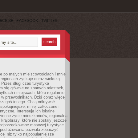
SCRIBE
FACEBOOK
TWITTER
e po małych miejscowościach i mniej
 regionach zyskuje coraz większą
 Przez długi czas turystyka
a się głównie na znanych miastach,
ytkach i miejscach, które regularnie
ę w przewodnikach. Dziś coraz więcej
czegoś innego. Chcą odkrywać
 spokojniejsze, mniej zatłoczone i
entyczne. Interesują ich lokalne
dzienne życie mieszkańców, regionalna
 krajobrazy, które nie zostały jeszcze
podporządkowane masowej turystyce.
 podróżowania pozwala zobaczyć
cej niż tylko najpopularniejsze