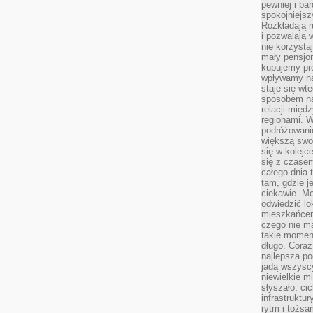
pewniej i ba
spokojniejsz
Rozkładają r
i pozwalają 
nie korzyst
mały pensjon
kupujemy pro
wpływamy na
staje się wt
sposobem na
relacji mię
regionami. W
podróżowani
większą swo
się w kolejce
się z czase
całego dnia
tam, gdzie je
ciekawie. M
odwiedzić lo
mieszkańcem
czego nie m
takie moment
długo. Coraz
najlepsza po
jadą wszysc
niewielkie m
słyszało, ci
infrastruktu
rytm i tożs