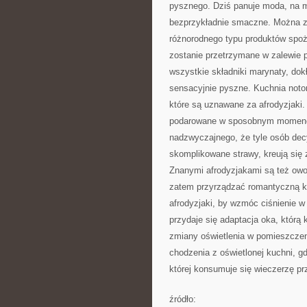
pysznego. Dziś panuje moda, na 
bezprzykładnie smaczne. Można z
różnorodnego typu produktów spoż
zostanie przetrzymane w zalewie 
wszystkie składniki marynaty, dok
sensacyjnie pyszne. Kuchnia notor
które są uznawane za afrodyzjaki.
podarowane w sposobnym momencie
nadzwyczajnego, że tyle osób decy
skomplikowane strawy, kreują się 
Znanymi afrodyzjakami są też owo
zatem przyrządzać romantyczną ko
afrodyzjaki, by wzmóc ciśnienie w
przydaje się adaptacja oka, którą
zmiany oświetlenia w pomieszczeni
chodzenia z oświetlonej kuchni, g
której konsumuje się wieczerzę pr
źródło: