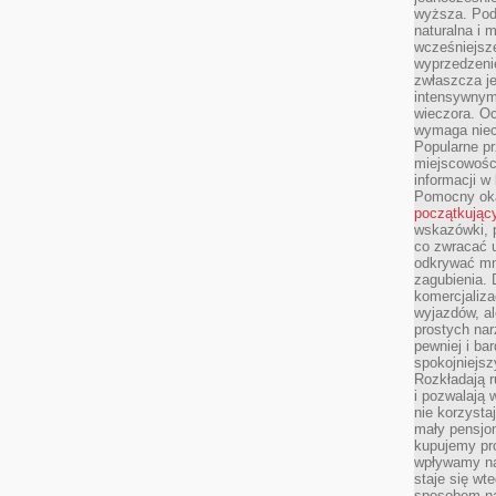
wyższa. Podr
naturalna i 
wcześniejsz
wyprzedzenie
zwłaszcza je
intensywnym
wieczora. Oc
wymaga niec
Popularne pr
miejscowośc
informacji w
Pomocny oka
początkując
wskazówki, p
co zwracać u
odkrywać mn
zagubienia. 
komercjaliza
wyjazdów, al
prostych na
pewniej i ba
spokojniejsz
Rozkładają r
i pozwalają 
nie korzyst
mały pensjon
kupujemy pro
wpływamy na
staje się wt
sposobem na