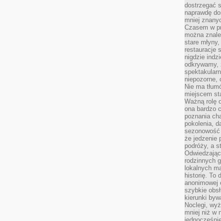
dostrzegać s
naprawdę do
mniej znanyc
Czasem w pro
można znaleź
stare młyny,
restauracje 
nigdzie indz
odkrywamy, ż
spektakularn
niepozorne, 
Nie ma tłumó
miejscem sta
Ważną rolę o
ona bardzo c
poznania cha
pokolenia, d
sezonowość i
że jedzenie 
podróży, a st
Odwiedzając 
rodzinnych g
lokalnych ma
historię. To
anonimowej o
szybkie obsł
kierunki byw
Noclegi, wyż
mniej niż w 
jednocześni