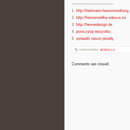
———————————
1.
http://heitmann-hausverwaltung
2.
http://hemomedika-odessa.eu
3.
http://hennedesign.de
4.
przeczytaj wszystko
5.
sprawdź nasze porady
CATEGORIES:
MOBZILLA
Comments are closed.