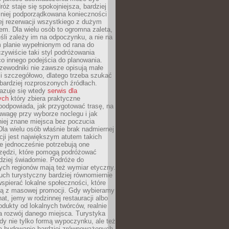
óż staje się spokojniejsza, bardziej
mniej podporządkowana konieczności
ej rezerwacji wszystkiego z dużym
m. Dla wielu osób to ogromna zaleta,
śli zależy im na odpoczynku, a nie na
 planie wypełnionym od rana do
zywiście taki styl podróżowania
o innego podejścia do planowania.
zewodniki nie zawsze opisują małe
i szczegółowo, dlatego trzeba szukać
 bardziej rozproszonych źródłach.
zuje się wtedy
serwis dla
ych
który zbiera praktyczne
odpowiada, jak przygotować trasę, na
wagę przy wyborze noclegu i jak
iej znane miejsca bez poczucia
Dla wielu osób właśnie brak nadmiernej
cji jest największym atutem takich
e jednocześnie potrzebują one
rzędzi, które pomogą podróżować
rdziej świadomie. Podróże do
ych regionów mają też wymiar etyczny.
uch turystyczny bardziej równomiernie
wspierać lokalne społeczności, które
ają z masowej promocji. Gdy wybieramy
at, jemy w rodzinnej restauracji albo
dukty od lokalnych twórców, realnie
 rozwój danego miejsca. Turystyka
edy nie tylko formą wypoczynku, ale też
 budowanie bardziej zrównoważonych