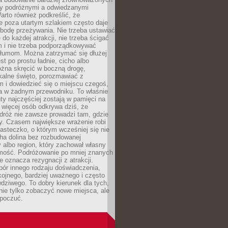
dzy podróżnymi a odwiedzanymi
arto również podkreślić, że
e poza utartym szlakiem często daje
bodę przeżywania. Nie trzeba ustawiać
 do każdej atrakcji, nie trzeba ścigać
m i nie trzeba podporządkowywać
 tłumom. Można zatrzymać się dłużej
st po prostu ładnie, cicho albo
ożna skręcić w boczną drogę,
kalne święto, porozmawiać z
 i dowiedzieć się o miejscu czegoś,
a w żadnym przewodniku. To właśnie
y najczęściej zostają w pamięci na
 więcej osób odkrywa dziś, że
dróż nie zawsze prowadzi tam, gdzie
y. Czasem największe wrażenie robi
iasteczko, o którym wcześniej się nie
cha dolina bez rozbudowanej
ry albo region, który zachował własny
amość. Podróżowanie po mniej znanych
e oznacza rezygnacji z atrakcji.
ór innego rodzaju doświadczenia,
kojnego, bardziej uważnego i często
wdziwego. To dobry kierunek dla tych,
nie tylko zobaczyć nowe miejsca, ale
 poczuć.