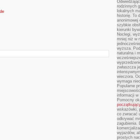
Odwiedzając 
rodzinnych g
lokalnych ma
.de
historię. To
anonimowej o
szybkie obsł
kierunki byw
Noclegi, wyż
mniej niż w 
jednocześni
wyższa. Podr
naturalna i 
wcześniejsz
wyprzedzenie
zwłaszcza je
intensywnym
wieczora. Oc
wymaga niec
Popularne pr
miejscowośc
informacji w
Pomocny oka
początkując
wskazówki, p
co zwracać u
odkrywać mn
zagubienia. 
komercjaliza
wyjazdów, al
prostych na