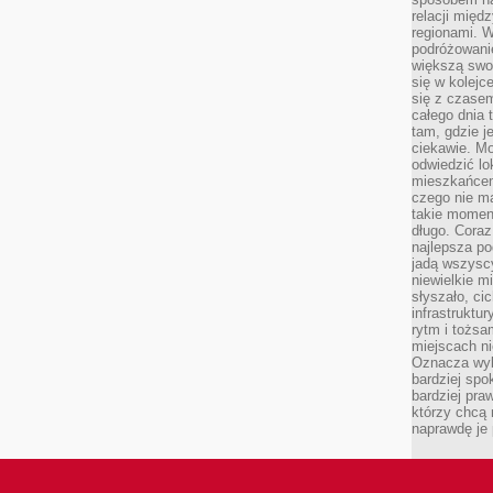
relacji mię
regionami. W
podróżowani
większą swo
się w kolejce
się z czase
całego dnia
tam, gdzie je
ciekawie. M
odwiedzić lo
mieszkańcem
czego nie m
takie moment
długo. Coraz
najlepsza po
jadą wszysc
niewielkie m
słyszało, ci
infrastruktu
rytm i tożs
miejscach ni
Oznacza wyb
bardziej spo
bardziej pra
którzy chcą 
naprawdę je