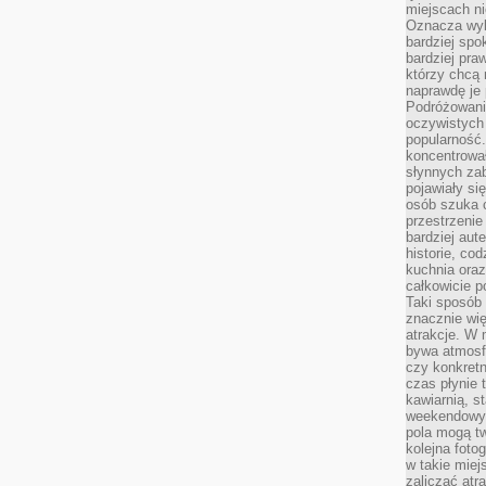
miejscach ni
Oznacza wyb
bardziej spo
bardziej pra
którzy chcą 
naprawdę je
Podróżowani
oczywistych
popularność.
koncentrował
słynnych zab
pojawiały si
osób szuka 
przestrzenie
bardziej aut
historie, co
kuchnia oraz
całkowicie 
Taki sposób
znacznie wię
atrakcje. W
bywa atmosfe
czy konkretn
czas płynie 
kawiarnią, st
weekendowy 
pola mogą tw
kolejna foto
w takie miej
zaliczać atr