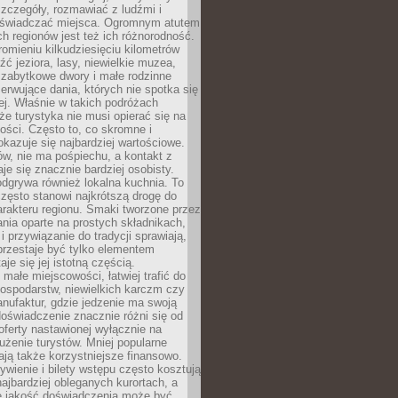
zczegóły, rozmawiać z ludźmi i
świadczać miejsca. Ogromnym atutem
h regionów jest też ich różnorodność.
mieniu kilkudziesięciu kilometrów
ć jeziora, lasy, niewielkie muzea,
 zabytkowe dwory i małe rodzinne
serwujące dania, których nie spotka się
iej. Właśnie w takich podróżach
e turystyka nie musi opierać się na
ości. Często to, co skromne i
okazuje się najbardziej wartościowe.
w, nie ma pośpiechu, a kontakt z
je się znacznie bardziej osobisty.
dgrywa również lokalna kuchnia. To
zęsto stanowi najkrótszą drogę do
rakteru regionu. Smaki tworzone przez
ania oparte na prostych składnikach,
 przywiązanie do tradycji sprawiają,
przestaje być tylko elementem
aje się jej istotną częścią.
małe miejscowości, łatwiej trafić do
ospodarstw, niewielkich karczm czy
nufaktur, gdzie jedzenie ma swoją
 doświadczenie znacznie różni się od
ferty nastawionej wyłącznie na
użenie turystów. Mniej popularne
ają także korzystniejsze finansowo.
ywienie i bilety wstępu często kosztują
najbardziej obleganych kurortach, a
e jakość doświadczenia może być