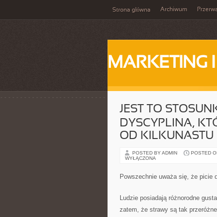
Archiwum
Przerw
Strona główna
MARKETING 
JEST TO STOSU
DYSCYPLINA, KT
OD KILKUNASTU 
POSTED BY ADMIN
POSTED ON 
WYŁĄCZONA
Powszechnie uważa się, że picie 
Ludzie posiadają różnorodne gusta
zatem, że strawy są tak przeróżne