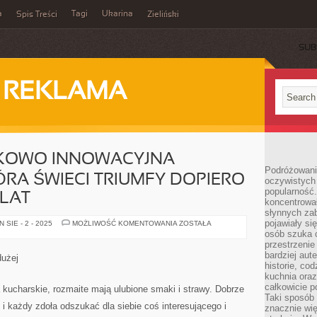
a
Tagi
Ukarina
Spis Treści
Zieliński
SUB
I REKLAMA
NKOWO INNOWACYJNA
Podróżowani
ÓRA ŚWIECI TRIUMFY DOPIERO
oczywistych
popularność.
LAT
koncentrował
słynnych zab
pojawiały si
JEST
SIE - 2 - 2025
MOŻLIWOŚĆ KOMENTOWANIA
ZOSTAŁA
TO
osób szuka 
STOSUNKOWO
przestrzenie
INNOWACYJNA
DYSCYPLINA,
bardziej aut
dużej
KTÓRA
historie, co
ŚWIECI
kuchnia oraz
TRIUMFY
DOPIERO
całkowicie 
 kucharskie, rozmaite mają ulubione smaki i strawy. Dobrze
OD
Taki sposób
KILKUNASTU
 i każdy zdoła odszukać dla siebie coś interesującego i
znacznie wię
LAT