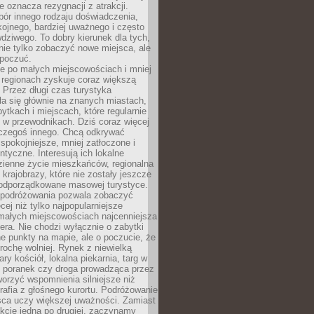
e oznacza rezygnacji z atrakcji.
ór innego rodzaju doświadczenia,
kojnego, bardziej uważnego i często
wdziwego. To dobry kierunek dla tych,
nie tylko zobaczyć nowe miejsca, ale
 poczuć.
e po małych miejscowościach i mniej
 regionach zyskuje coraz większą
 Przez długi czas turystyka
a się głównie na znanych miastach,
ytkach i miejscach, które regularnie
ę w przewodnikach. Dziś coraz więcej
czegoś innego. Chcą odkrywać
 spokojniejsze, mniej zatłoczone i
entyczne. Interesują ich lokalne
dzienne życie mieszkańców, regionalna
 krajobrazy, które nie zostały jeszcze
podporządkowane masowej turystyce.
 podróżowania pozwala zobaczyć
cej niż tylko najpopularniejsze
 małych miejscowościach najcenniejsza
ra. Nie chodzi wyłącznie o zabytki
e punkty na mapie, ale o poczucie, że
trochę wolniej. Rynek z niewielką
ary kościół, lokalna piekarnia, targ w
poranek czy droga prowadząca przez
orzyć wspomnienia silniejsze niż
grafia z głośnego kurortu. Podróżowanie
sca uczy większej uważności. Zamiast
akcje jedna po drugiej, zaczynamy