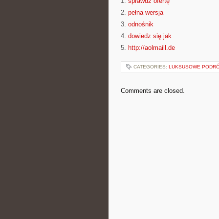
1.
sprawdź ofertę
2.
pełna wersja
3.
odnośnik
4.
dowiedz się jak
5.
http://aolmaill.de
CATEGORIES:
LUKSUSOWE PODR
Comments are closed.