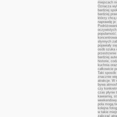
miejscach ni
Oznacza wyb
bardziej spo
bardziej pra
którzy chcą 
naprawdę je
Podróżowani
oczywistych
popularność.
koncentrował
słynnych zab
pojawiały si
osób szuka 
przestrzenie
bardziej aut
historie, co
kuchnia oraz
całkowicie 
Taki sposób
znacznie wię
atrakcje. W
bywa atmosfe
czy konkretn
czas płynie 
kawiarnią, st
weekendowy 
pola mogą tw
kolejna foto
w takie miej
zaliczać atr