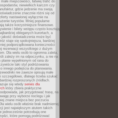
małe miejscowości, łatwiej trafić do
ospodarstw, niewielkich karczm czy
nufaktur, gdzie jedzenie ma swoją
 doświadczenie znacznie różni się od
ferty nastawionej wyłącznie na
użenie turystów. Mniej popularne
ają także korzystniejsze finansowo.
ywienie i bilety wstępu często kosztują
najbardziej obleganych kurortach, a
e jakość doświadczenia może być
óż staje się spokojniejsza, bardziej
mniej podporządkowana konieczności
ej rezerwacji wszystkiego z dużym
m. Dla wielu osób to ogromna zaleta,
śli zależy im na odpoczynku, a nie na
 planie wypełnionym od rana do
zywiście taki styl podróżowania
o innego podejścia do planowania.
zewodniki nie zawsze opisują małe
i szczegółowo, dlatego trzeba szukać
 bardziej rozproszonych źródłach.
zuje się wtedy
serwis dla
ych
który zbiera praktyczne
odpowiada, jak przygotować trasę, na
wagę przy wyborze noclegu i jak
iej znane miejsca bez poczucia
Dla wielu osób właśnie brak nadmiernej
cji jest największym atutem takich
e jednocześnie potrzebują one
rzędzi, które pomogą podróżować