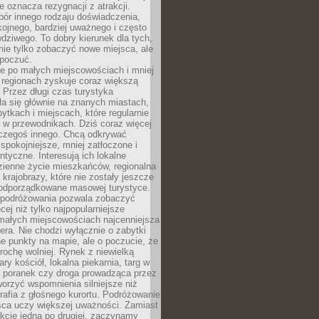
e oznacza rezygnacji z atrakcji.
ór innego rodzaju doświadczenia,
kojnego, bardziej uważnego i często
wdziwego. To dobry kierunek dla tych,
nie tylko zobaczyć nowe miejsca, ale
 poczuć.
e po małych miejscowościach i mniej
 regionach zyskuje coraz większą
 Przez długi czas turystyka
a się głównie na znanych miastach,
ytkach i miejscach, które regularnie
ę w przewodnikach. Dziś coraz więcej
czegoś innego. Chcą odkrywać
 spokojniejsze, mniej zatłoczone i
entyczne. Interesują ich lokalne
dzienne życie mieszkańców, regionalna
 krajobrazy, które nie zostały jeszcze
podporządkowane masowej turystyce.
 podróżowania pozwala zobaczyć
cej niż tylko najpopularniejsze
 małych miejscowościach najcenniejsza
ra. Nie chodzi wyłącznie o zabytki
e punkty na mapie, ale o poczucie, że
trochę wolniej. Rynek z niewielką
ary kościół, lokalna piekarnia, targ w
poranek czy droga prowadząca przez
orzyć wspomnienia silniejsze niż
grafia z głośnego kurortu. Podróżowanie
sca uczy większej uważności. Zamiast
akcje jedna po drugiej, zaczynamy