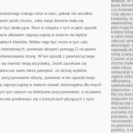
atrakcje. W
TO
Z
bywa atmosfe
PEWNOŚCIĄ
czy konkretn
MUSISZ
rzeróżnego rodzaju stron w sieci, jednak nie wszelkie
czas płynie 
NIE
ZAPOMINAĆ
kawiarnią, st
asem jeżeli chcesz, żeby twoja domena stała się
O
weekendowy 
TYM,
pola mogą tw
si być atrakcyjna. Musi w związku z tym w jakiś sposób
ŻE
DZISIAJ
kolejna foto
W
zie albowiem najzwyczajniej w świecie nie będzie
w takie miej
SIECI
zaliczać atr
MAMY
alnych klientów. Wobec tego być może w tym celu
CAŁE
dostrzegać s
MNÓSTWO
on internetowych, ponieważ eksperci pomogą Ci na pewno
naprawdę do
WITRYN
INTERNETOWYCH
mniej znanyc
ainteresowania stronę. W ten sposób z pewnością twoja
Czasem w pro
można znaleź
się również twoją wizytówką. Jeżeli zaciekawi cię
stare młyny,
enczas warto także pamiętać, że dzisiaj wybitnie
restauracje 
nigdzie indz
 pozycjonowanie witryny, ponieważ w ten sposób twoja
odkrywamy, ż
ię najzwyczajniej w świecie stawać dostrzegalna dla innych
spektakularn
niepozorne, 
 tym tym samym na efektywne pozycjonowanie, a na pewno
Nie ma tłumó
miejscem sta
icznie przekonasz się o korzyściach płynących z tych
Ważną rolę o
ona bardzo c
poznania cha
pokolenia, d
sezonowość i
że jedzenie 
podróży, a st