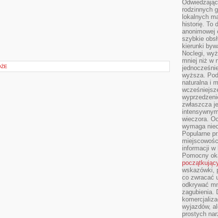
Odwiedzając 
rodzinnych g
lokalnych ma
historię. To
anonimowej o
szybkie obsł
kierunki byw
Noclegi, wyż
mniej niż w 
ÓŻE
jednocześni
wyższa. Podr
naturalna i 
wcześniejsz
wyprzedzenie
zwłaszcza je
intensywnym
wieczora. Oc
wymaga niec
Popularne pr
miejscowośc
informacji w
Pomocny oka
początkując
wskazówki, p
co zwracać u
odkrywać mn
zagubienia. 
komercjaliza
wyjazdów, al
prostych na