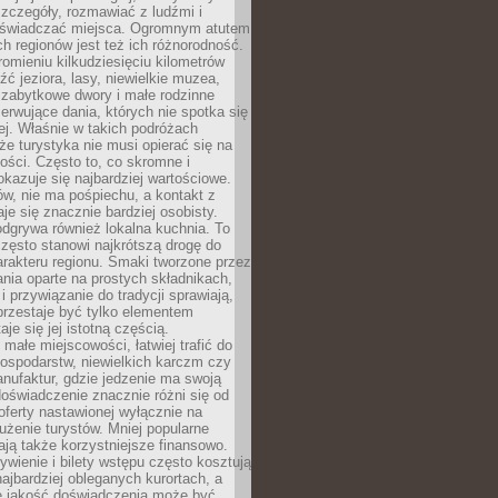
zczegóły, rozmawiać z ludźmi i
świadczać miejsca. Ogromnym atutem
h regionów jest też ich różnorodność.
mieniu kilkudziesięciu kilometrów
ć jeziora, lasy, niewielkie muzea,
 zabytkowe dwory i małe rodzinne
serwujące dania, których nie spotka się
iej. Właśnie w takich podróżach
e turystyka nie musi opierać się na
ości. Często to, co skromne i
okazuje się najbardziej wartościowe.
w, nie ma pośpiechu, a kontakt z
je się znacznie bardziej osobisty.
dgrywa również lokalna kuchnia. To
zęsto stanowi najkrótszą drogę do
rakteru regionu. Smaki tworzone przez
ania oparte na prostych składnikach,
 przywiązanie do tradycji sprawiają,
przestaje być tylko elementem
aje się jej istotną częścią.
małe miejscowości, łatwiej trafić do
ospodarstw, niewielkich karczm czy
nufaktur, gdzie jedzenie ma swoją
 doświadczenie znacznie różni się od
ferty nastawionej wyłącznie na
użenie turystów. Mniej popularne
ają także korzystniejsze finansowo.
ywienie i bilety wstępu często kosztują
najbardziej obleganych kurortach, a
e jakość doświadczenia może być