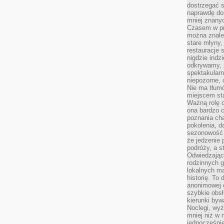
dostrzegać s
naprawdę do
mniej znanyc
Czasem w pro
można znaleź
stare młyny,
restauracje 
nigdzie indz
odkrywamy, ż
spektakularn
niepozorne, 
Nie ma tłumó
miejscem sta
Ważną rolę o
ona bardzo c
poznania cha
pokolenia, d
sezonowość i
że jedzenie 
podróży, a st
Odwiedzając 
rodzinnych g
lokalnych ma
historię. To
anonimowej o
szybkie obsł
kierunki byw
Noclegi, wyż
mniej niż w 
jednocześni