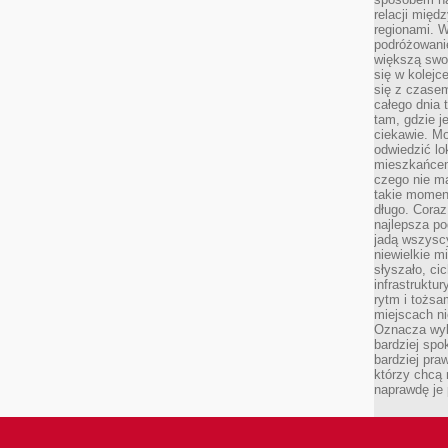
relacji mię
regionami. W
podróżowani
większą swo
się w kolejce
się z czase
całego dnia
tam, gdzie je
ciekawie. M
odwiedzić lo
mieszkańcem
czego nie m
takie moment
długo. Coraz
najlepsza po
jadą wszysc
niewielkie m
słyszało, ci
infrastruktu
rytm i tożs
miejscach ni
Oznacza wyb
bardziej spo
bardziej pra
którzy chcą 
naprawdę je