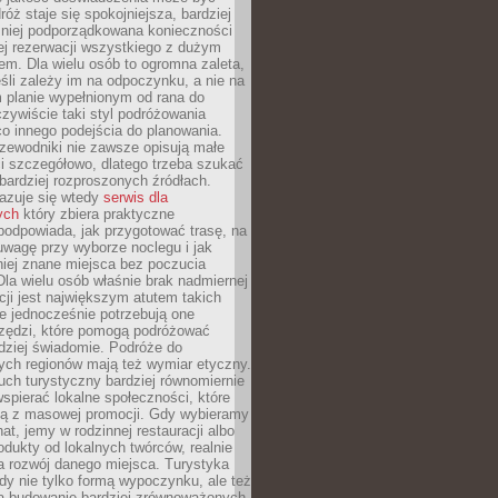
óż staje się spokojniejsza, bardziej
mniej podporządkowana konieczności
ej rezerwacji wszystkiego z dużym
m. Dla wielu osób to ogromna zaleta,
śli zależy im na odpoczynku, a nie na
 planie wypełnionym od rana do
zywiście taki styl podróżowania
o innego podejścia do planowania.
zewodniki nie zawsze opisują małe
i szczegółowo, dlatego trzeba szukać
 bardziej rozproszonych źródłach.
zuje się wtedy
serwis dla
ych
który zbiera praktyczne
odpowiada, jak przygotować trasę, na
wagę przy wyborze noclegu i jak
iej znane miejsca bez poczucia
Dla wielu osób właśnie brak nadmiernej
cji jest największym atutem takich
e jednocześnie potrzebują one
rzędzi, które pomogą podróżować
rdziej świadomie. Podróże do
ych regionów mają też wymiar etyczny.
uch turystyczny bardziej równomiernie
wspierać lokalne społeczności, które
ają z masowej promocji. Gdy wybieramy
at, jemy w rodzinnej restauracji albo
dukty od lokalnych twórców, realnie
 rozwój danego miejsca. Turystyka
edy nie tylko formą wypoczynku, ale też
 budowanie bardziej zrównoważonych