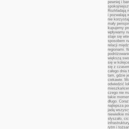
pewniej i ba
spokojniejsz
Rozkładają r
i pozwalają 
nie korzyst
mały pensjon
kupujemy pro
wpływamy na
staje się wt
sposobem na
relacji mię
regionami. W
podróżowani
większą swo
się w kolejce
się z czase
całego dnia
tam, gdzie je
ciekawie. M
odwiedzić lo
mieszkańcem
czego nie m
takie moment
długo. Coraz
najlepsza po
jadą wszysc
niewielkie m
słyszało, ci
infrastruktu
rytm i tożs