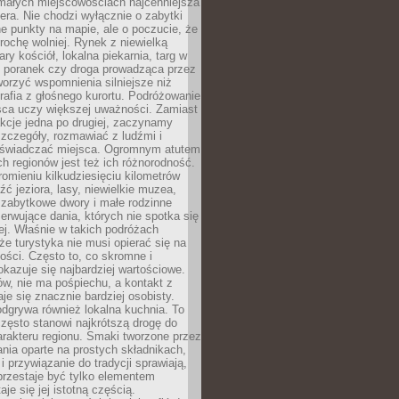
 małych miejscowościach najcenniejsza
ra. Nie chodzi wyłącznie o zabytki
e punkty na mapie, ale o poczucie, że
trochę wolniej. Rynek z niewielką
ary kościół, lokalna piekarnia, targ w
poranek czy droga prowadząca przez
orzyć wspomnienia silniejsze niż
grafia z głośnego kurortu. Podróżowanie
sca uczy większej uważności. Zamiast
akcje jedna po drugiej, zaczynamy
zczegóły, rozmawiać z ludźmi i
świadczać miejsca. Ogromnym atutem
h regionów jest też ich różnorodność.
mieniu kilkudziesięciu kilometrów
ć jeziora, lasy, niewielkie muzea,
 zabytkowe dwory i małe rodzinne
serwujące dania, których nie spotka się
iej. Właśnie w takich podróżach
e turystyka nie musi opierać się na
ości. Często to, co skromne i
okazuje się najbardziej wartościowe.
w, nie ma pośpiechu, a kontakt z
je się znacznie bardziej osobisty.
dgrywa również lokalna kuchnia. To
zęsto stanowi najkrótszą drogę do
rakteru regionu. Smaki tworzone przez
ania oparte na prostych składnikach,
 przywiązanie do tradycji sprawiają,
przestaje być tylko elementem
aje się jej istotną częścią.