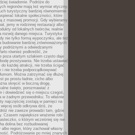
rdziej świadomie. Podróże do
ych regionów mają też wymiar etyczny.
uch turystyczny bardziej równomiernie
wspierać lokalne społeczności, które
ają z masowej promocji. Gdy wybieramy
at, jemy w rodzinnej restauracji albo
dukty od lokalnych twórców, realnie
 rozwój danego miejsca. Turystyka
edy nie tylko formą wypoczynku, ale też
 budowanie bardziej zrównoważonych
dzy podróżnymi a odwiedzanymi
arto również podkreślić, że
e poza utartym szlakiem często daje
bodę przeżywania. Nie trzeba ustawiać
 do każdej atrakcji, nie trzeba ścigać
m i nie trzeba podporządkowywać
 tłumom. Można zatrzymać się dłużej
st po prostu ładnie, cicho albo
ożna skręcić w boczną drogę,
kalne święto, porozmawiać z
 i dowiedzieć się o miejscu czegoś,
a w żadnym przewodniku. To właśnie
y najczęściej zostają w pamięci na
 więcej osób odkrywa dziś, że
dróż nie zawsze prowadzi tam, gdzie
y. Czasem największe wrażenie robi
iasteczko, o którym wcześniej się nie
cha dolina bez rozbudowanej
ry albo region, który zachował własny
amość. Podróżowanie po mniej znanych