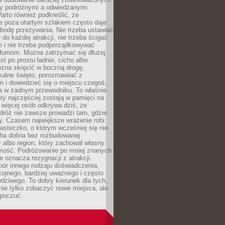
dzy podróżnymi a odwiedzanymi
arto również podkreślić, że
e poza utartym szlakiem często daje
bodę przeżywania. Nie trzeba ustawiać
 do każdej atrakcji, nie trzeba ścigać
m i nie trzeba podporządkowywać
 tłumom. Można zatrzymać się dłużej
st po prostu ładnie, cicho albo
ożna skręcić w boczną drogę,
kalne święto, porozmawiać z
 i dowiedzieć się o miejscu czegoś,
a w żadnym przewodniku. To właśnie
y najczęściej zostają w pamięci na
 więcej osób odkrywa dziś, że
dróż nie zawsze prowadzi tam, gdzie
y. Czasem największe wrażenie robi
iasteczko, o którym wcześniej się nie
cha dolina bez rozbudowanej
ry albo region, który zachował własny
amość. Podróżowanie po mniej znanych
e oznacza rezygnacji z atrakcji.
ór innego rodzaju doświadczenia,
kojnego, bardziej uważnego i często
wdziwego. To dobry kierunek dla tych,
nie tylko zobaczyć nowe miejsca, ale
 poczuć.