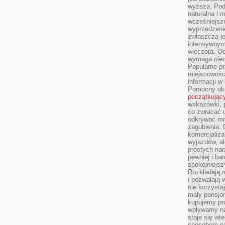
wyższa. Podr
naturalna i 
wcześniejsz
wyprzedzenie
zwłaszcza je
intensywnym
wieczora. Oc
wymaga niec
Popularne pr
miejscowośc
informacji w
Pomocny oka
początkując
wskazówki, p
co zwracać u
odkrywać mn
zagubienia. 
komercjaliza
wyjazdów, al
prostych na
pewniej i ba
spokojniejsz
Rozkładają r
i pozwalają 
nie korzyst
mały pensjon
kupujemy pro
wpływamy na
staje się wt
sposobem na