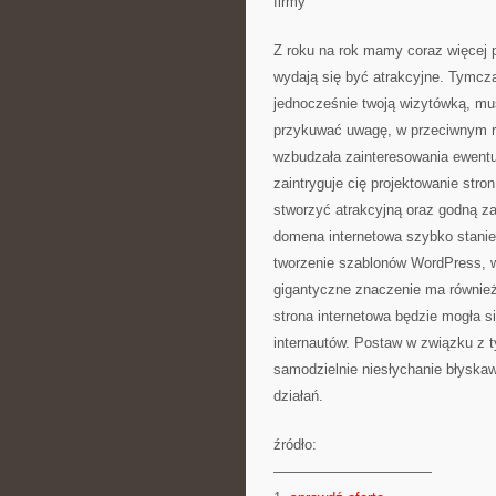
firmy
Z roku na rok mamy coraz więcej p
wydają się być atrakcyjne. Tymcz
jednocześnie twoją wizytówką, mu
przykuwać uwagę, w przeciwnym ra
wzbudzała zainteresowania ewentu
zaintryguje cię projektowanie str
stworzyć atrakcyjną oraz godną z
domena internetowa szybko stanie 
tworzenie szablonów WordPress, wt
gigantyczne znaczenie ma również
strona internetowa będzie mogła s
internautów. Postaw w związku z
samodzielnie niesłychanie błyskaw
działań.
źródło:
———————————