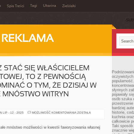
a
Tagi
Ukarina
Spis Treści
Zieliński
SUB
I REKLAMA
Z STAĆ SIĘ WŁAŚCICIELEM
Podróżowani
TOWEJ, TO Z PEWNOŚCIĄ
oczywistych
popularność.
MINAĆ O TYM, ŻE DZISIAJ W
koncentrował
słynnych zab
ŁE MNÓSTWO WITRYN
pojawiały si
osób szuka 
przestrzenie
bardziej aut
historie, co
JEŻELI
LIP - 12 - 2025
MOŻLIWOŚĆ KOMENTOWANIA
ZOSTAŁA
PRAGNIESZ
kuchnia oraz
STAĆ
całkowicie 
SIĘ
Taki sposób
WŁAŚCICIELEM
całe mnóstwo możliwości w kwestii faworyzowania własnej
STRONY
znacznie wię
INTERNETOWEJ,