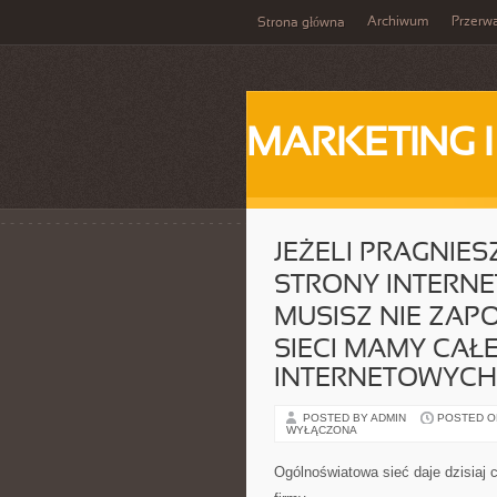
Archiwum
Przerw
Strona główna
MARKETING 
JEŻELI PRAGNIES
STRONY INTERNE
MUSISZ NIE ZAPO
SIECI MAMY CA
INTERNETOWYCH
POSTED BY ADMIN
POSTED ON 
WYŁĄCZONA
Ogólnoświatowa sieć daje dzisiaj 