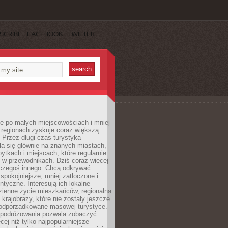
SCRIBE
FACEBOOK
TWITTER
e po małych miejscowościach i mniej
 regionach zyskuje coraz większą
 Przez długi czas turystyka
a się głównie na znanych miastach,
ytkach i miejscach, które regularnie
ę w przewodnikach. Dziś coraz więcej
czegoś innego. Chcą odkrywać
 spokojniejsze, mniej zatłoczone i
entyczne. Interesują ich lokalne
dzienne życie mieszkańców, regionalna
 krajobrazy, które nie zostały jeszcze
podporządkowane masowej turystyce.
 podróżowania pozwala zobaczyć
cej niż tylko najpopularniejsze