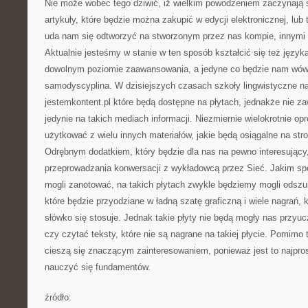
Nie może wobec tego dziwić, iż wielkim powodzeniem zaczynają s
artykuły, które będzie można zakupić w edycji elektronicznej, lub t
uda nam się odtworzyć na stworzonym przez nas kompie, innymi s
Aktualnie jesteśmy w stanie w ten sposób kształcić się też języka
dowolnym poziomie zaawansowania, a jedyne co będzie nam wó
samodyscyplina. W dzisiejszych czasach szkoły lingwistyczne na
jestemkontent.pl które będą dostępne na płytach, jednakże nie za
jedynie na takich mediach informacji. Niezmiernie wielokrotnie op
użytkować z wielu innych materiałów, jakie będą osiągalne na stro
Odrębnym dodatkiem, który będzie dla nas na pewno interesujący
przeprowadzania konwersacji z wykładowcą przez Sieć. Jakim 
mogli zanotować, na takich płytach zwykle będziemy mogli odszu
które będzie przyodziane w ładną szatę graficzną i wiele nagrań, 
słówko się stosuje. Jednak takie płyty nie będą mogły nas przyuc
czy czytać teksty, które nie są nagrane na takiej płycie. Pomimo 
cieszą się znaczącym zainteresowaniem, ponieważ jest to najpro
nauczyć się fundamentów.
źródło: