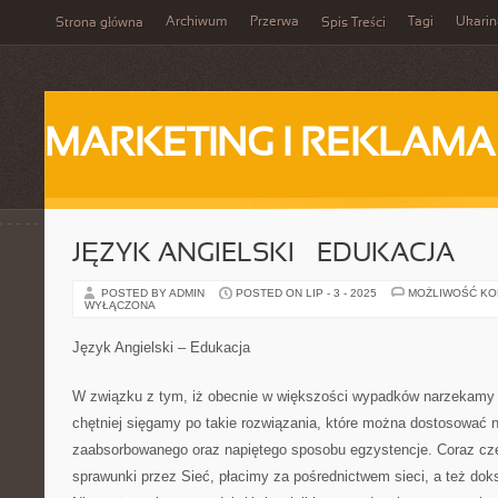
Archiwum
Przerwa
Tagi
Ukarin
Strona główna
Spis Treści
MARKETING I REKLAMA
JĘZYK ANGIELSKI – EDUKACJA
POSTED BY ADMIN
POSTED ON LIP - 3 - 2025
MOŻLIWOŚĆ K
WYŁĄCZONA
Język Angielski – Edukacja
W związku z tym, iż obecnie w większości wypadków narzekamy 
chętniej sięgamy po takie rozwiązania, które można dostosować 
zaabsorbowanego oraz napiętego sposobu egzystencje. Coraz czę
sprawunki przez Sieć, płacimy za pośrednictwem sieci, a też dok