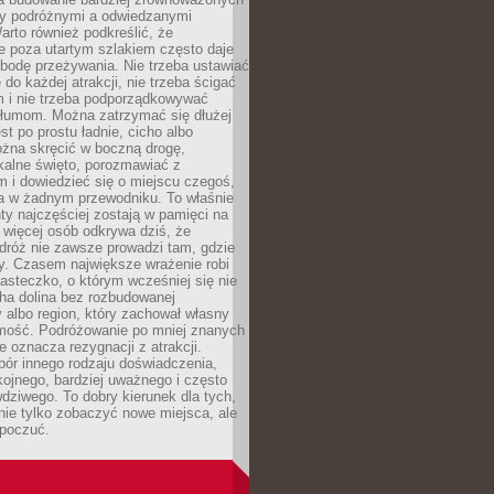
dzy podróżnymi a odwiedzanymi
arto również podkreślić, że
e poza utartym szlakiem często daje
bodę przeżywania. Nie trzeba ustawiać
 do każdej atrakcji, nie trzeba ścigać
m i nie trzeba podporządkowywać
 tłumom. Można zatrzymać się dłużej
st po prostu ładnie, cicho albo
ożna skręcić w boczną drogę,
kalne święto, porozmawiać z
 i dowiedzieć się o miejscu czegoś,
a w żadnym przewodniku. To właśnie
y najczęściej zostają w pamięci na
 więcej osób odkrywa dziś, że
dróż nie zawsze prowadzi tam, gdzie
y. Czasem największe wrażenie robi
iasteczko, o którym wcześniej się nie
cha dolina bez rozbudowanej
ry albo region, który zachował własny
amość. Podróżowanie po mniej znanych
e oznacza rezygnacji z atrakcji.
ór innego rodzaju doświadczenia,
kojnego, bardziej uważnego i często
wdziwego. To dobry kierunek dla tych,
nie tylko zobaczyć nowe miejsca, ale
 poczuć.