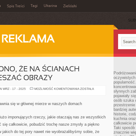
a
Tagi
Ukarina
Spis Treści
Zieliński
SUB
I REKLAMA
ONO, ŻE NA ŚCIANACH
Podróżowani
IESZAĆ OBRAZY
oczywistych
popularność.
koncentrował
KIEDYŚ
 WRZ - 17 - 2025
MOŻLIWOŚĆ KOMENTOWANIA
ZOSTAŁA
słynnych zab
TWIERDZONO,
ŻE
pojawiały si
NA
osób szuka 
ŚCIANACH
awnia się w głównej mierze w naszych domach
przestrzenie
POWINNO
SIĘ
bardziej aut
WIESZAĆ
historie, co
OBRAZY
dużo imponujących rzeczy, jakie otaczają nas ze wszystkich
kuchnia oraz
całkowicie 
 się całkowicie, pobudzić trochę nasze zmysły a piękno
Taki sposób
 jakich do tej pory nawet nie wyobrażalibyśmy sobie, że
znacznie wię