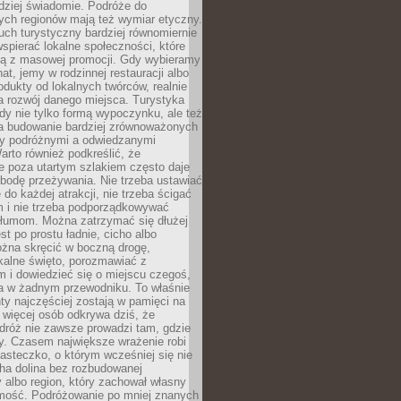
rdziej świadomie. Podróże do
ych regionów mają też wymiar etyczny.
uch turystyczny bardziej równomiernie
wspierać lokalne społeczności, które
ają z masowej promocji. Gdy wybieramy
at, jemy w rodzinnej restauracji albo
dukty od lokalnych twórców, realnie
 rozwój danego miejsca. Turystyka
edy nie tylko formą wypoczynku, ale też
 budowanie bardziej zrównoważonych
dzy podróżnymi a odwiedzanymi
arto również podkreślić, że
e poza utartym szlakiem często daje
bodę przeżywania. Nie trzeba ustawiać
 do każdej atrakcji, nie trzeba ścigać
m i nie trzeba podporządkowywać
 tłumom. Można zatrzymać się dłużej
st po prostu ładnie, cicho albo
ożna skręcić w boczną drogę,
kalne święto, porozmawiać z
 i dowiedzieć się o miejscu czegoś,
a w żadnym przewodniku. To właśnie
y najczęściej zostają w pamięci na
 więcej osób odkrywa dziś, że
dróż nie zawsze prowadzi tam, gdzie
y. Czasem największe wrażenie robi
iasteczko, o którym wcześniej się nie
cha dolina bez rozbudowanej
ry albo region, który zachował własny
amość. Podróżowanie po mniej znanych