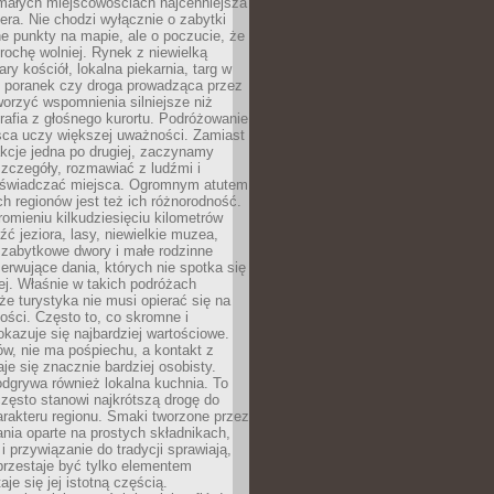
 małych miejscowościach najcenniejsza
ra. Nie chodzi wyłącznie o zabytki
e punkty na mapie, ale o poczucie, że
trochę wolniej. Rynek z niewielką
ary kościół, lokalna piekarnia, targ w
poranek czy droga prowadząca przez
orzyć wspomnienia silniejsze niż
grafia z głośnego kurortu. Podróżowanie
sca uczy większej uważności. Zamiast
akcje jedna po drugiej, zaczynamy
zczegóły, rozmawiać z ludźmi i
świadczać miejsca. Ogromnym atutem
h regionów jest też ich różnorodność.
mieniu kilkudziesięciu kilometrów
ć jeziora, lasy, niewielkie muzea,
 zabytkowe dwory i małe rodzinne
serwujące dania, których nie spotka się
iej. Właśnie w takich podróżach
e turystyka nie musi opierać się na
ości. Często to, co skromne i
okazuje się najbardziej wartościowe.
w, nie ma pośpiechu, a kontakt z
je się znacznie bardziej osobisty.
dgrywa również lokalna kuchnia. To
zęsto stanowi najkrótszą drogę do
rakteru regionu. Smaki tworzone przez
ania oparte na prostych składnikach,
 przywiązanie do tradycji sprawiają,
przestaje być tylko elementem
aje się jej istotną częścią.