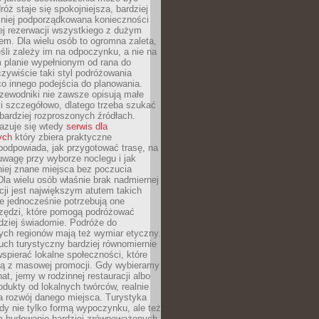
óż staje się spokojniejsza, bardziej
mniej podporządkowana konieczności
ej rezerwacji wszystkiego z dużym
m. Dla wielu osób to ogromna zaleta,
śli zależy im na odpoczynku, a nie na
 planie wypełnionym od rana do
zywiście taki styl podróżowania
o innego podejścia do planowania.
zewodniki nie zawsze opisują małe
i szczegółowo, dlatego trzeba szukać
 bardziej rozproszonych źródłach.
zuje się wtedy
serwis dla
ych
który zbiera praktyczne
odpowiada, jak przygotować trasę, na
wagę przy wyborze noclegu i jak
iej znane miejsca bez poczucia
Dla wielu osób właśnie brak nadmiernej
cji jest największym atutem takich
e jednocześnie potrzebują one
rzędzi, które pomogą podróżować
rdziej świadomie. Podróże do
ych regionów mają też wymiar etyczny.
uch turystyczny bardziej równomiernie
wspierać lokalne społeczności, które
ają z masowej promocji. Gdy wybieramy
at, jemy w rodzinnej restauracji albo
dukty od lokalnych twórców, realnie
 rozwój danego miejsca. Turystyka
edy nie tylko formą wypoczynku, ale też
 budowanie bardziej zrównoważonych