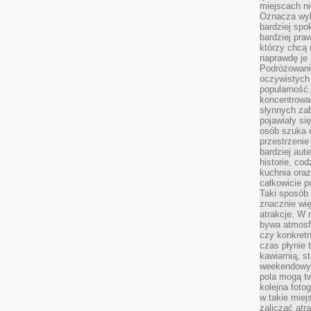
miejscach ni
Oznacza wyb
bardziej spo
bardziej pra
którzy chcą 
naprawdę je
Podróżowani
oczywistych
popularność.
koncentrował
słynnych zab
pojawiały si
osób szuka 
przestrzenie
bardziej aut
historie, co
kuchnia oraz
całkowicie 
Taki sposób
znacznie wię
atrakcje. W
bywa atmosfe
czy konkretn
czas płynie 
kawiarnią, st
weekendowy 
pola mogą tw
kolejna foto
w takie miej
zaliczać atr