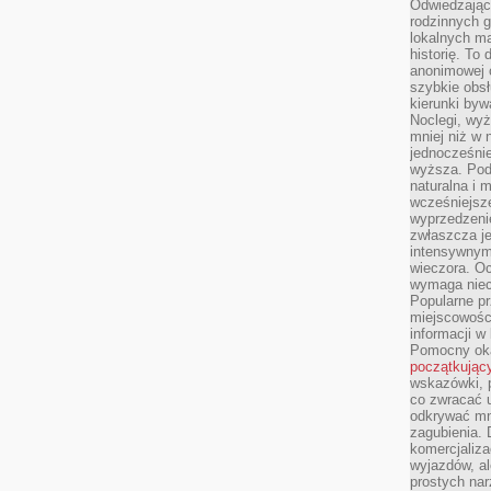
Odwiedzając 
rodzinnych g
lokalnych ma
historię. To
anonimowej o
szybkie obsł
kierunki byw
Noclegi, wyż
mniej niż w 
jednocześni
wyższa. Podr
naturalna i 
wcześniejsz
wyprzedzenie
zwłaszcza je
intensywnym
wieczora. Oc
wymaga niec
Popularne pr
miejscowośc
informacji w
Pomocny oka
początkując
wskazówki, p
co zwracać u
odkrywać mn
zagubienia. 
komercjaliza
wyjazdów, al
prostych na