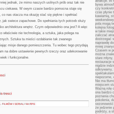
atrakcje. W
mniej jednak, że mimo naszych usilnych prób oraz tak nie
bywa atmosfe
czy konkretn
cu ciekawa. W owym czasie bardzo pomocna staje się
czas płynie 
o, co nas otacza ma okazję stać się piękne i spełniać
kawiarnią, st
weekendowy 
, jak swiece zapachowe. Do spełniania tych potrzeb służy
pola mogą tw
ko architektura wnętrz. Czym odpowiednio ona jest? A więc
kolejna foto
w takie miej
to właściwie nie technologia, a sztuka, jaka polega na
zaliczać atr
dostrzegać s
cznych. Sztuka ta mieści ozdabianie tak zwanego
naprawdę do
ając misje danego pomieszczenia. Tu wobec tego przydają
mniej znanyc
Czasem w pro
nam na dobre ustawienie pewnych rzeczy oraz udekorowanie
można znaleź
lwiek i funkcjonalne.
stare młyny,
restauracje 
nigdzie indz
odkrywamy, ż
spektakularn
esci
niepozorne, 
Nie ma tłumó
miejscem sta
Ważną rolę o
ona bardzo c
is-tresci
poznania cha
pokolenia, d
sezonowość i
 FILMÓW I SERIALI NA RPG
że jedzenie 
podróży, a st