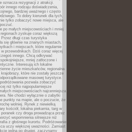
e oznacza rezygnacji z atrakcji.
ór innego rodzaju doświadczenia,
kojnego, bardziej uważnego i często
wdziwego. To dobry kierunek dla tych,
nie tylko zobaczyć nowe miejsca, ale
 poczuć.
e po małych miejscowościach i mniej
 regionach zyskuje coraz większą
 Przez długi czas turystyka
a się głównie na znanych miastach,
ytkach i miejscach, które regularnie
ę w przewodnikach. Dziś coraz więcej
czegoś innego. Chcą odkrywać
 spokojniejsze, mniej zatłoczone i
entyczne. Interesują ich lokalne
dzienne życie mieszkańców, regionalna
 krajobrazy, które nie zostały jeszcze
podporządkowane masowej turystyce.
 podróżowania pozwala zobaczyć
cej niż tylko najpopularniejsze
 małych miejscowościach najcenniejsza
ra. Nie chodzi wyłącznie o zabytki
e punkty na mapie, ale o poczucie, że
trochę wolniej. Rynek z niewielką
ary kościół, lokalna piekarnia, targ w
poranek czy droga prowadząca przez
orzyć wspomnienia silniejsze niż
grafia z głośnego kurortu. Podróżowanie
sca uczy większej uważności. Zamiast
akcje jedna po drugiej, zaczynamy