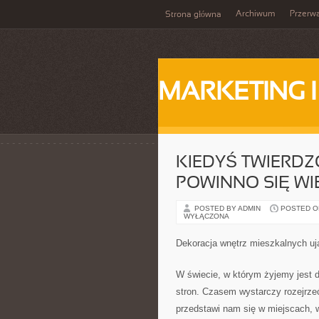
Archiwum
Przerw
Strona główna
MARKETING 
KIEDYŚ TWIERDZ
POWINNO SIĘ W
POSTED BY ADMIN
POSTED ON
WYŁĄCZONA
Dekoracja wnętrz mieszkalnych uj
W świecie, w którym żyjemy jest 
stron. Czasem wystarczy rozejrzeć
przedstawi nam się w miejscach, w