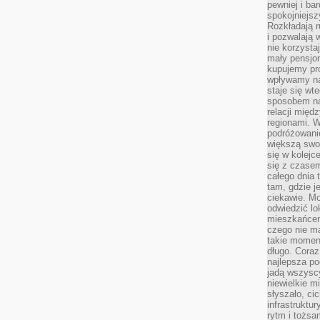
pewniej i ba
spokojniejsz
Rozkładają r
i pozwalają 
nie korzyst
mały pensjon
kupujemy pro
wpływamy na
staje się wt
sposobem na
relacji mię
regionami. W
podróżowani
większą swo
się w kolejce
się z czase
całego dnia
tam, gdzie je
ciekawie. M
odwiedzić lo
mieszkańcem
czego nie m
takie moment
długo. Coraz
najlepsza po
jadą wszysc
niewielkie m
słyszało, ci
infrastruktu
rytm i tożs