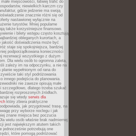
małe miejscowości, łatwiej trafić do
ospodarstw, niewielkich karczm czy
nufaktur, gdzie jedzenie ma swoją
 doświadczenie znacznie różni się od
ferty nastawionej wyłącznie na
użenie turystów. Mniej popularne
ają także korzystniejsze finansowo.
ywienie i bilety wstępu często kosztują
najbardziej obleganych kurortach, a
e jakość doświadczenia może być
óż staje się spokojniejsza, bardziej
mniej podporządkowana konieczności
ej rezerwacji wszystkiego z dużym
m. Dla wielu osób to ogromna zaleta,
śli zależy im na odpoczynku, a nie na
 planie wypełnionym od rana do
zywiście taki styl podróżowania
o innego podejścia do planowania.
zewodniki nie zawsze opisują małe
i szczegółowo, dlatego trzeba szukać
 bardziej rozproszonych źródłach.
zuje się wtedy
serwis dla
ych
który zbiera praktyczne
odpowiada, jak przygotować trasę, na
wagę przy wyborze noclegu i jak
iej znane miejsca bez poczucia
Dla wielu osób właśnie brak nadmiernej
cji jest największym atutem takich
e jednocześnie potrzebują one
rzędzi, które pomogą podróżować