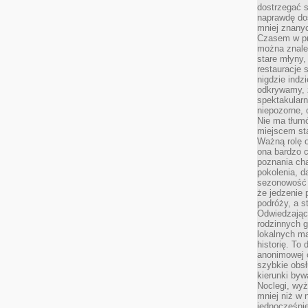
dostrzegać s
naprawdę do
mniej znanyc
Czasem w pro
można znaleź
stare młyny,
restauracje 
nigdzie indz
odkrywamy, ż
spektakularn
niepozorne, 
Nie ma tłumó
miejscem sta
Ważną rolę o
ona bardzo c
poznania cha
pokolenia, d
sezonowość i
że jedzenie 
podróży, a st
Odwiedzając 
rodzinnych g
lokalnych ma
historię. To
anonimowej o
szybkie obsł
kierunki byw
Noclegi, wyż
mniej niż w 
jednocześni