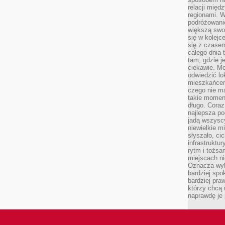
relacji mię
regionami. W
podróżowani
większą swo
się w kolejce
się z czase
całego dnia
tam, gdzie je
ciekawie. M
odwiedzić lo
mieszkańcem
czego nie m
takie moment
długo. Coraz
najlepsza po
jadą wszysc
niewielkie m
słyszało, ci
infrastruktu
rytm i tożs
miejscach ni
Oznacza wyb
bardziej spo
bardziej pra
którzy chcą 
naprawdę je