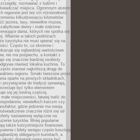
zczegóły, rozmawiać z ludźmi i
świadczać miejsca. Ogromnym atutem
h regionów jest też ich różnorodność.
mieniu kilkudziesięciu kilometrów
ć jeziora, lasy, niewielkie muzea,
 zabytkowe dwory i małe rodzinne
serwujące dania, których nie spotka się
iej. Właśnie w takich podróżach
e turystyka nie musi opierać się na
ości. Często to, co skromne i
okazuje się najbardziej wartościowe.
w, nie ma pośpiechu, a kontakt z
je się znacznie bardziej osobisty.
dgrywa również lokalna kuchnia. To
zęsto stanowi najkrótszą drogę do
rakteru regionu. Smaki tworzone przez
ania oparte na prostych składnikach,
 przywiązanie do tradycji sprawiają,
przestaje być tylko elementem
aje się jej istotną częścią.
małe miejscowości, łatwiej trafić do
ospodarstw, niewielkich karczm czy
nufaktur, gdzie jedzenie ma swoją
 doświadczenie znacznie różni się od
ferty nastawionej wyłącznie na
użenie turystów. Mniej popularne
ają także korzystniejsze finansowo.
ywienie i bilety wstępu często kosztują
najbardziej obleganych kurortach, a
e jakość doświadczenia może być