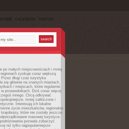
SCRIBE
FACEBOOK
TWITTER
e po małych miejscowościach i mniej
 regionach zyskuje coraz większą
 Przez długi czas turystyka
a się głównie na znanych miastach,
ytkach i miejscach, które regularnie
ę w przewodnikach. Dziś coraz więcej
czegoś innego. Chcą odkrywać
 spokojniejsze, mniej zatłoczone i
entyczne. Interesują ich lokalne
dzienne życie mieszkańców, regionalna
 krajobrazy, które nie zostały jeszcze
podporządkowane masowej turystyce.
 podróżowania pozwala zobaczyć
cej niż tylko najpopularniejsze