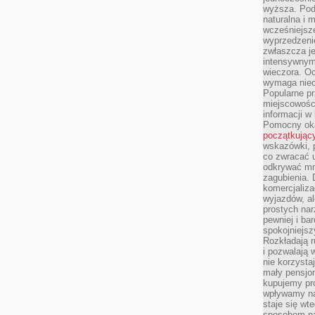
wyższa. Podr
naturalna i 
wcześniejsz
wyprzedzenie
zwłaszcza je
intensywnym
wieczora. Oc
wymaga niec
Popularne pr
miejscowośc
informacji w
Pomocny oka
początkując
wskazówki, p
co zwracać u
odkrywać mn
zagubienia. 
komercjaliza
wyjazdów, al
prostych na
pewniej i ba
spokojniejsz
Rozkładają r
i pozwalają 
nie korzyst
mały pensjon
kupujemy pro
wpływamy na
staje się wt
sposobem na