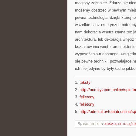
mogłoby zaistnieć. Zdarza się nie
możemy dostrzec w pewnym miejs
pewna technologia, dzięki której t
wszelkie nasz estetyczne potrzeby
nam dekoracja wnętrz znana też ja
architektura, lub dekoracja wnętrz 
kształtowaniu wnętrz architektoni
wyposażenia ruchomego uwzględni
się pewne techniki, pozwalające 
ich nie jedynie by były ładne jakko
1.
teksty
2.
http://acroxyzcom.online/spis-tr
3.
felietony
4.
felietony
5.
http://admiral-avtomati.online/sp
CATEGORIES:
ADAPTACJE KSIĄŻEK,