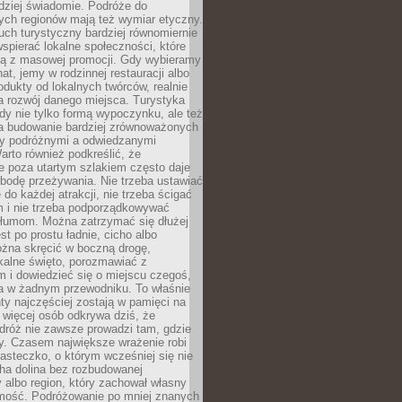
rdziej świadomie. Podróże do
ych regionów mają też wymiar etyczny.
uch turystyczny bardziej równomiernie
wspierać lokalne społeczności, które
ają z masowej promocji. Gdy wybieramy
at, jemy w rodzinnej restauracji albo
dukty od lokalnych twórców, realnie
 rozwój danego miejsca. Turystyka
edy nie tylko formą wypoczynku, ale też
 budowanie bardziej zrównoważonych
dzy podróżnymi a odwiedzanymi
arto również podkreślić, że
e poza utartym szlakiem często daje
bodę przeżywania. Nie trzeba ustawiać
 do każdej atrakcji, nie trzeba ścigać
m i nie trzeba podporządkowywać
 tłumom. Można zatrzymać się dłużej
st po prostu ładnie, cicho albo
ożna skręcić w boczną drogę,
kalne święto, porozmawiać z
 i dowiedzieć się o miejscu czegoś,
a w żadnym przewodniku. To właśnie
y najczęściej zostają w pamięci na
 więcej osób odkrywa dziś, że
dróż nie zawsze prowadzi tam, gdzie
y. Czasem największe wrażenie robi
iasteczko, o którym wcześniej się nie
cha dolina bez rozbudowanej
ry albo region, który zachował własny
amość. Podróżowanie po mniej znanych