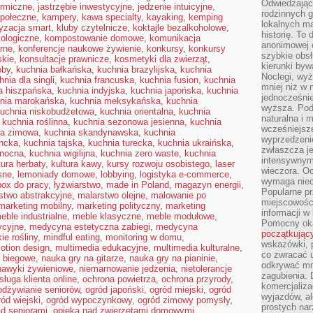
Odwiedzając 
ermiczne
,
jastrzębie inwestycyjne
,
jedzenie intuicyjne
,
rodzinnych g
połeczne
,
kampery
,
kawa specialty
,
kayaking
,
kemping
lokalnych ma
yzacja smart
,
kluby czytelnicze
,
koktajle bezalkoholowe
,
historię. To
kologiczne
,
kompostowanie domowe
,
komunikacja
anonimowej o
arne
,
konferencje naukowe żywienie
,
konkursy
,
konkursy
szybkie obsł
skie
,
konsultacje prawnicze
,
kosmetyki dla zwierząt
,
kierunki byw
bby
,
kuchnia bałkańska
,
kuchnia brazylijska
,
kuchnia
Noclegi, wyż
hnia dla singli
,
kuchnia francuska
,
kuchnia fusion
,
kuchnia
mniej niż w 
a hiszpańska
,
kuchnia indyjska
,
kuchnia japońska
,
kuchnia
jednocześni
nia marokańska
,
kuchnia meksykańska
,
kuchnia
wyższa. Podr
uchnia niskobudżetowa
,
kuchnia orientalna
,
kuchnia
naturalna i 
,
kuchnia roślinna
,
kuchnia sezonowa jesienna
,
kuchnia
wcześniejsz
wa zimowa
,
kuchnia skandynawska
,
kuchnia
wyprzedzenie
encka
,
kuchnia tajska
,
kuchnia turecka
,
kuchnia ukraińska
,
zwłaszcza je
anocna
,
kuchnia wigilijna
,
kuchnia zero waste
,
kuchnia
intensywnym
tura herbaty
,
kultura kawy
,
kursy rozwoju osobistego
,
laser
wieczora. Oc
sne
,
lemoniady domowe
,
lobbying
,
logistyka e-commerce
,
wymaga niec
box do pracy
,
łyżwiarstwo
,
made in Poland
,
magazyn energii
,
Popularne pr
stwo abstrakcyjne
,
malarstwo olejne
,
malowanie po
miejscowośc
marketing mobilny
,
marketing polityczny
,
marketing
informacji w
eble industrialne
,
meble klasyczne
,
meble modułowe
,
Pomocny oka
ycyjne
,
medycyna estetyczna zabiegi
,
medycyna
początkując
ie rośliny
,
mindful eating
,
monitoring w domu
,
wskazówki, p
otion design
,
multimedia edukacyjne
,
multimedia kulturalne
,
co zwracać u
o biegowe
,
nauka gry na gitarze
,
nauka gry na pianinie
,
odkrywać mn
nawyki żywieniowe
,
niemarnowanie jedzenia
,
nietolerancje
zagubienia. 
sługa klienta online
,
ochrona powietrza
,
ochrona przyrody
,
komercjaliza
odżywianie seniorów
,
ogród japoński
,
ogród miejski
,
ogród
wyjazdów, al
ród wiejski
,
ogród wypoczynkowy
,
ogród zimowy pomysły
,
prostych na
ad seniorami
,
opieka nad zwierzętami domowymi
,