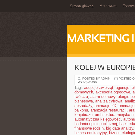
Archiwum
Przerw
Strona główna
MARKETING 
KOLEJ W EUROPI
POSTED BY ADMIN
POSTED ON
WYŁĄCZONA
Tagi:
adopcje zwierząt
,
agencje r
domowych
,
akcesoria ogrodowe
,
a
twórcza
,
alarm domowy
,
alergie 
biznesowa
,
analiza cyfrowa
,
anali
sprzedaży
,
animacje 2D
,
animacje
balkonu
,
aranżacja restauracji
,
ara
krajobrazu
,
architektura miejska 
automatyczna księgowość
,
autom
badania opinii publicznej
,
bajki ed
finansowe rodzin
,
big data analizy
biznes edukacyjny
,
biznes ekologi