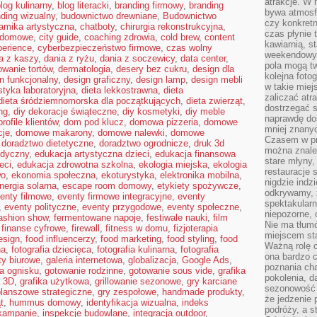
atrakcje. W
log kulinarny
,
blog literacki
,
branding firmowy
,
branding
bywa atmosfe
ding wizualny
,
budownictwo drewniane
,
Budownictwo
czy konkretn
amika artystyczna
,
chatboty
,
chirurgia rekonstrukcyjna
,
czas płynie 
a domowe
,
city guide
,
coaching zdrowia
,
cold brew
,
content
kawiarnią, st
perience
,
cyberbezpieczeństwo firmowe
,
czas wolny
weekendowy 
a z kaszy
,
dania z ryżu
,
dania z soczewicy
,
data center
,
pola mogą tw
owanie tortów
,
dermatologia
,
desery bez cukru
,
design dla
kolejna foto
n funkcjonalny
,
design graficzny
,
design lamp
,
design mebli
w takie miej
styka laboratoryjna
,
dieta lekkostrawna
,
dieta
zaliczać atr
dieta śródziemnomorska dla początkujących
,
dieta zwierząt
,
dostrzegać s
ng
,
diy dekoracje świąteczne
,
diy kosmetyki
,
diy meble
naprawdę do
rofile klientów
,
dom pod klucz
,
domowa pizzeria
,
domowe
mniej znanyc
cje
,
domowe makarony
,
domowe nalewki
,
domowe
Czasem w pro
,
doradztwo dietetyczne
,
doradztwo ogrodnicze
,
druk 3d
można znaleź
edyczny
,
edukacja artystyczna dzieci
,
edukacja finansowa
stare młyny,
eci
,
edukacja zdrowotna szkolna
,
ekologia miejska
,
ekologia
restauracje 
wo
,
ekonomia społeczna
,
ekoturystyka
,
elektronika mobilna
,
nigdzie indz
nergia solarna
,
escape room domowy
,
etykiety spożywcze
,
odkrywamy, ż
enty filmowe
,
eventy firmowe integracyjne
,
eventy
spektakularn
,
eventy polityczne
,
eventy przygodowe
,
eventy społeczne
,
niepozorne, 
ashion show
,
fermentowane napoje
,
festiwale nauki
,
film
Nie ma tłumó
,
finanse cyfrowe
,
firewall
,
fitness w domu
,
fizjoterapia
miejscem sta
esign
,
food influencerzy
,
food marketing
,
food styling
,
food
Ważną rolę o
na
,
fotografia dziecięca
,
fotografia kulinarna
,
fotografia
ona bardzo c
ty biurowe
,
galeria internetowa
,
globalizacja
,
Google Ads
,
poznania cha
a ognisku
,
gotowanie rodzinne
,
gotowanie sous vide
,
grafika
pokolenia, d
a 3D
,
grafika użytkowa
,
grillowanie sezonowe
,
gry karciane
sezonowość i
planszowe strategiczne
,
gry zespołowe
,
handmade produkty
,
że jedzenie 
t
,
hummus domowy
,
identyfikacja wizualna
,
indeks
podróży, a st
 kampanie
,
inspekcje budowlane
,
integracja outdoor
,