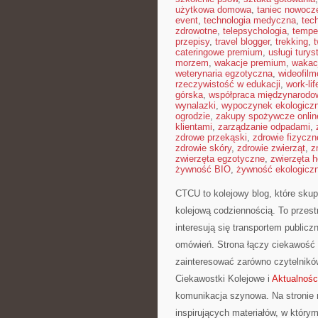
użytkowa domowa
,
taniec nowocz
event
,
technologia medyczna
,
tec
zdrowotne
,
telepsychologia
,
tempe
przepisy
,
travel blogger
,
trekking
,
cateringowe premium
,
usługi tury
morzem
,
wakacje premium
,
wakac
weterynaria egzotyczna
,
wideofil
rzeczywistość w edukacji
,
work-li
górska
,
współpraca międzynarodo
wynalazki
,
wypoczynek ekologicz
ogrodzie
,
zakupy spożywcze onlin
klientami
,
zarządzanie odpadami
,
zdrowe przekąski
,
zdrowie fizyczn
zdrowie skóry
,
zdrowie zwierząt
,
z
zwierzęta egzotyczne
,
zwierzęta 
żywność BIO
,
żywność ekologiczn
CTCU to kolejowy blog, które skupi
kolejową codziennością. To przest
interesują się transportem public
omówień. Strona łączy ciekawość 
zainteresować zarówno czytelników
Ciekawostki Kolejowe i
Aktualnośc
komunikacja szynowa. Na stronie 
inspirujących materiałów, w który