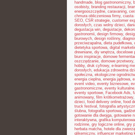
handmade
,
blog gastronomiczny
,
b
osobisty
,
branding restauracji
,
bran
energooszczędne
,
caravaning
,
cer
chmura obliczeniowa firmy
,
ciast
SEO
,
CSR strategie
,
customer ex
dorosłych
,
czas wolny dzieci
,
dani
degustacja win
,
degustacje
,
dekor
gastronomii
,
design firmowy
,
desig
biurowych
,
design roślinny
,
diagno
przeciwzapalna
,
dieta pudełkowa
,
dietetyka sportowa
,
digital marketi
drewniane
,
diy wnętrza
,
docelowe p
biuro inspiracje
,
domowe fermenta
oszczędzanie
,
domowe przetwory
hobby
,
druk cyfrowy
,
e-learning m
dorosłych
,
edukacja zdrowotna dzi
społeczna
,
ekologiczne ogrodnict
energia cieplna
,
energia jądrowa
,
e
event video
,
eventy biznesowe
,
ev
gastronomiczne
,
eventy kulturalne
eventy sportowe
,
Facebook Ads
,
f
animowany
,
film krótkometrażowy
dzieci
,
food delivery online
,
food d
truck festival
,
fotografia artystycz
ślubna
,
fotografia sportowa
,
gadże
gotowanie dla dwojga
,
gotowanie n
interaktywna
,
grafika komputerow
rodzinne
,
gry logiczne online
,
gry 
herbata matcha
,
hotele dla zwierzą
glikemiczny
,
influencer marketing