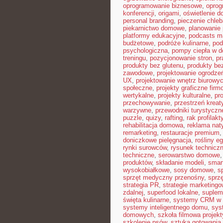
oprogramowanie biznesowe
,
opro
konferencji
,
origami
,
oświetlenie 
personal branding
,
pieczenie chle
piekarnictwo domowe
,
planowanie 
platformy edukacyjne
,
podcasts m
budżetowe
,
podróże kulinarne
,
pod
psychologiczna
,
pompy ciepła w 
treningu
,
pozycjonowanie stron
,
pr
produkty bez glutenu
,
produkty bez
zawodowe
,
projektowanie ogrodze
UX
,
projektowanie wnętrz biurowy
społeczne
,
projekty graficzne fir
wertykalne
,
projekty kulturalne
,
pr
przechowywanie
,
przestrzeń krea
warzywne
,
przewodniki turystyczn
puzzle
,
quizy
,
rafting
,
rak profilakt
rehabilitacja domowa
,
reklama nat
remarketing
,
restauracje premium
doniczkowe pielęgnacja
,
rośliny e
rynki surowców
,
rysunek technicz
techniczne
,
serowarstwo domowe
produktów
,
składanie modeli
,
smar
wysokobiałkowe
,
sosy domowe
,
s
sprzęt medyczny przenośny
,
sprzę
strategia PR
,
strategie marketing
zdalnej
,
superfood lokalne
,
suplem
święta kulinarne
,
systemy CRM w 
systemy inteligentnego domu
,
sys
domowych
,
szkoła filmowa projekt
szkolenie psów
,
sztuka gotowania