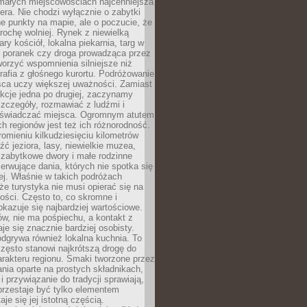
 małych miejscowościach najcenniejsza
ra. Nie chodzi wyłącznie o zabytki
e punkty na mapie, ale o poczucie, że
trochę wolniej. Rynek z niewielką
ary kościół, lokalna piekarnia, targ w
poranek czy droga prowadząca przez
orzyć wspomnienia silniejsze niż
grafia z głośnego kurortu. Podróżowanie
sca uczy większej uważności. Zamiast
akcje jedna po drugiej, zaczynamy
zczegóły, rozmawiać z ludźmi i
świadczać miejsca. Ogromnym atutem
h regionów jest też ich różnorodność.
mieniu kilkudziesięciu kilometrów
ć jeziora, lasy, niewielkie muzea,
 zabytkowe dwory i małe rodzinne
serwujące dania, których nie spotka się
iej. Właśnie w takich podróżach
e turystyka nie musi opierać się na
ości. Często to, co skromne i
okazuje się najbardziej wartościowe.
w, nie ma pośpiechu, a kontakt z
je się znacznie bardziej osobisty.
dgrywa również lokalna kuchnia. To
zęsto stanowi najkrótszą drogę do
rakteru regionu. Smaki tworzone przez
ania oparte na prostych składnikach,
 przywiązanie do tradycji sprawiają,
przestaje być tylko elementem
aje się jej istotną częścią.