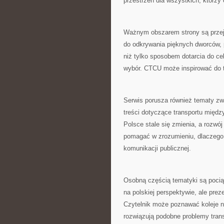
przestrzeń dla wszystkich, którzy 
Ważnym obszarem strony są przej
do odkrywania pięknych dworców,
niż tylko sposobem dotarcia do cel
wybór. CTCU może inspirować do t
Serwis porusza również tematy zw
treści dotyczące transportu międz
Polsce stale się zmienia, a rozwó
pomagać w zrozumieniu, dlaczego
komunikacji publicznej.
Osobną częścią tematyki są pociąg
na polskiej perspektywie, ale prez
Czytelnik może poznawać koleje no
rozwiązują podobne problemy trans