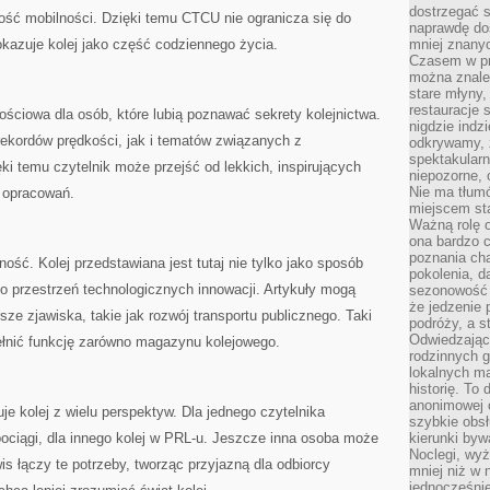
dostrzegać s
ość mobilności. Dzięki temu CTCU nie ogranicza się do
naprawdę do
kazuje kolej jako część codziennego życia.
mniej znanyc
Czasem w pro
można znaleź
stare młyny,
restauracje 
ściowa dla osób, które lubią poznawać sekrety kolejnictwa.
nigdzie indz
ekordów prędkości, jak i tematów związanych z
odkrywamy, ż
spektakularn
i temu czytelnik może przejść od lekkich, inspirujących
niepozorne, 
Nie ma tłumó
h opracowań.
miejscem sta
Ważną rolę o
ona bardzo c
poznania cha
ność. Kolej przedstawiana jest tutaj nie tylko jako sposób
pokolenia, d
ko przestrzeń technologicznych innowacji. Artykuły mogą
sezonowość i
że jedzenie 
ze zjawiska, takie jak rozwój transportu publicznego. Taki
podróży, a st
Odwiedzając 
ełnić funkcję zarówno magazynu kolejowego.
rodzinnych g
lokalnych ma
historię. To
anonimowej o
e kolej z wielu perspektyw. Dla jednego czytelnika
szybkie obsł
ociągi, dla innego kolej w PRL-u. Jeszcze inna osoba może
kierunki byw
Noclegi, wyż
s łączy te potrzeby, tworząc przyjazną dla odbiorcy
mniej niż w 
jednocześni