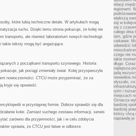
relacji mię
regionami. W
podróżowani
większą swo
oby, które lubią techniczne detale. W artykułach mogą
się w kolejce
się z czase
matyzacja ruchu. Dzięki temu strona pokazuje, że kolej nie
całego dnia
tam, gdzie je
m transportu, ale również laboratorium nowych technologii.
ciekawie. M
i takie teksty mogą być angażujące.
odwiedzić lo
mieszkańcem
czego nie m
takie moment
wiązanych z początkami transportu szynowego. Historia
długo. Coraz
najlepsza po
 pokazuje, jak pociągi zmieniały świat. Kolej przyspieszyła
jadą wszysc
niewielkie m
olami nowoczesności. CTCU może przypominać, że za
słyszało, ci
ą kryje się opowieść.
infrastruktu
rytm i tożs
miejscach ni
Oznacza wyb
encyklopedii w przystępnej formie. Dobrze sprawdzi się dla
bardziej spo
bardziej pra
działanie kolei. Zamiast suchego zestawu informacji, serwis
którzy chcą 
naprawdę je
ytać zarówno dla przyjemności, jak i w celu zdobycia
akter sprawia, że CTCU jest łatwe w odbiorze.