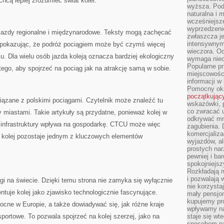
chcą lepiej zrozumieć świat kolei.
wyższa. Podr
naturalna i 
wcześniejsz
wyprzedzenie
azdy regionalne i międzynarodowe. Teksty mogą zachęcać
zwłaszcza je
intensywnym
 pokazując, że podróż pociągiem może być czymś więcej
wieczora. Oc
u. Dla wielu osób jazda koleją oznacza bardziej ekologiczny
wymaga niec
Popularne pr
ego, aby spojrzeć na pociąg jak na atrakcję samą w sobie.
miejscowośc
informacji w
Pomocny oka
początkując
iązane z polskimi pociągami. Czytelnik może znaleźć tu
wskazówki, p
co zwracać u
y miastami. Takie artykuły są przydatne, ponieważ kolej w
odkrywać mn
j infrastruktury wpływa na gospodarkę. CTCU może więc
zagubienia. 
komercjaliza
 kolej pozostaje jednym z kluczowych elementów
wyjazdów, al
prostych na
pewniej i ba
spokojniejsz
Rozkładają r
i pozwalają 
i na świecie. Dzięki temu strona nie zamyka się wyłącznie
nie korzyst
entuje kolej jako zjawisko technologicznie fascynujące.
mały pensjon
kupujemy pro
cne w Europie, a także dowiadywać się, jak różne kraje
wpływamy na
portowe. To pozwala spojrzeć na kolej szerzej, jako na
staje się wt
sposobem na