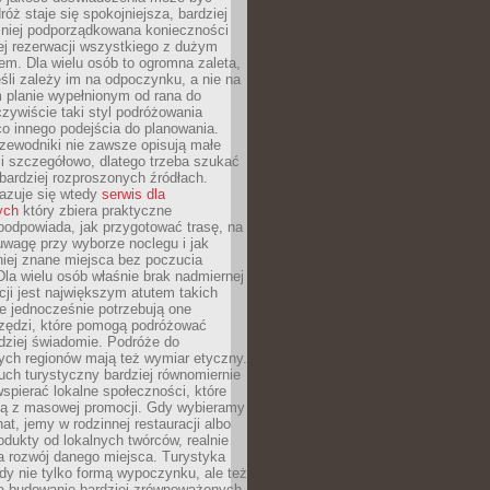
óż staje się spokojniejsza, bardziej
mniej podporządkowana konieczności
ej rezerwacji wszystkiego z dużym
m. Dla wielu osób to ogromna zaleta,
śli zależy im na odpoczynku, a nie na
 planie wypełnionym od rana do
zywiście taki styl podróżowania
o innego podejścia do planowania.
zewodniki nie zawsze opisują małe
i szczegółowo, dlatego trzeba szukać
 bardziej rozproszonych źródłach.
zuje się wtedy
serwis dla
ych
który zbiera praktyczne
odpowiada, jak przygotować trasę, na
wagę przy wyborze noclegu i jak
iej znane miejsca bez poczucia
Dla wielu osób właśnie brak nadmiernej
cji jest największym atutem takich
e jednocześnie potrzebują one
rzędzi, które pomogą podróżować
rdziej świadomie. Podróże do
ych regionów mają też wymiar etyczny.
uch turystyczny bardziej równomiernie
wspierać lokalne społeczności, które
ają z masowej promocji. Gdy wybieramy
at, jemy w rodzinnej restauracji albo
dukty od lokalnych twórców, realnie
 rozwój danego miejsca. Turystyka
edy nie tylko formą wypoczynku, ale też
 budowanie bardziej zrównoważonych