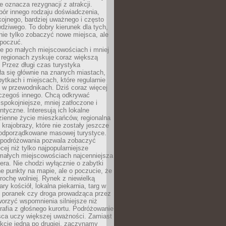
e oznacza rezygnacji z atrakcji.
ór innego rodzaju doświadczenia,
kojnego, bardziej uważnego i często
wdziwego. To dobry kierunek dla tych,
nie tylko zobaczyć nowe miejsca, ale
 poczuć.
e po małych miejscowościach i mniej
 regionach zyskuje coraz większą
 Przez długi czas turystyka
a się głównie na znanych miastach,
ytkach i miejscach, które regularnie
ę w przewodnikach. Dziś coraz więcej
czegoś innego. Chcą odkrywać
 spokojniejsze, mniej zatłoczone i
entyczne. Interesują ich lokalne
dzienne życie mieszkańców, regionalna
 krajobrazy, które nie zostały jeszcze
podporządkowane masowej turystyce.
 podróżowania pozwala zobaczyć
cej niż tylko najpopularniejsze
 małych miejscowościach najcenniejsza
ra. Nie chodzi wyłącznie o zabytki
e punkty na mapie, ale o poczucie, że
trochę wolniej. Rynek z niewielką
ary kościół, lokalna piekarnia, targ w
poranek czy droga prowadząca przez
orzyć wspomnienia silniejsze niż
grafia z głośnego kurortu. Podróżowanie
sca uczy większej uważności. Zamiast
akcje jedna po drugiej, zaczynamy