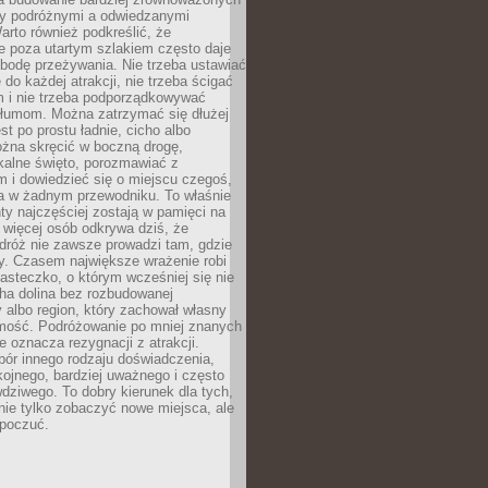
dzy podróżnymi a odwiedzanymi
arto również podkreślić, że
e poza utartym szlakiem często daje
bodę przeżywania. Nie trzeba ustawiać
 do każdej atrakcji, nie trzeba ścigać
m i nie trzeba podporządkowywać
 tłumom. Można zatrzymać się dłużej
st po prostu ładnie, cicho albo
ożna skręcić w boczną drogę,
kalne święto, porozmawiać z
 i dowiedzieć się o miejscu czegoś,
a w żadnym przewodniku. To właśnie
y najczęściej zostają w pamięci na
 więcej osób odkrywa dziś, że
dróż nie zawsze prowadzi tam, gdzie
y. Czasem największe wrażenie robi
iasteczko, o którym wcześniej się nie
cha dolina bez rozbudowanej
ry albo region, który zachował własny
amość. Podróżowanie po mniej znanych
e oznacza rezygnacji z atrakcji.
ór innego rodzaju doświadczenia,
kojnego, bardziej uważnego i często
wdziwego. To dobry kierunek dla tych,
nie tylko zobaczyć nowe miejsca, ale
 poczuć.