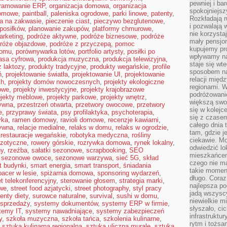
pewniej i ba
gramowanie ERP
,
organizacja domowa
,
organizacja
spokojniejsz
domowe
,
paintball
,
paleniska ogrodowe
,
parki linowe
,
patenty
,
Rozkładają r
ba na zakwasie
,
pieczenie ciast
,
pieczywo bezglutenowe
,
i pozwalają 
posiłków
,
planowanie zakupów
,
platformy chmurowe
,
nie korzyst
arketing
,
podróże aktywne
,
podróże biznesowe
,
podróże
mały pensjon
róże objazdowe
,
podróże z przyczepą
,
pomoc
kupujemy pro
domu
,
porównywarka lotów
,
portfolio artysty
,
posiłki po
wpływamy na
asa cyfrowa
,
produkcja muzyczna
,
produkcja telewizyjna
,
staje się wt
 laktozy
,
produkty tradycyjne
,
produkty wegańskie
,
profile
sposobem na
ń
,
projektowanie światła
,
projektowanie UI
,
projektowanie
relacji mię
ch
,
projekty domów nowoczesnych
,
projekty ekologiczne
regionami. W
mowe
,
projekty inwestycyjne
,
projekty krajobrazowe
podróżowani
ojekty meblowe
,
projekty parkowe
,
projekty wnętrz
,
większą swo
tywna
,
przestrzeń otwarta
,
przetwory owocowe
,
przetwory
się w kolejce
e
,
przyprawy świata
,
psy profilaktyka
,
psychoterapia
,
się z czase
yka
,
ramen domowy
,
ravioli domowe
,
recenzje kawiarni
,
całego dnia
ywna
,
relacje medialne
,
relaks w domu
,
relaks w ogrodzie
,
tam, gdzie je
,
restauracje wegańskie
,
robotyka medyczna
,
rośliny
ciekawie. M
gzotyczne
,
rowery górskie
,
rozrywka domowa
,
rynek lokalny
,
odwiedzić lo
ny
,
rzeźba
,
sałatki sezonowe
,
scrapbooking
,
SEO
mieszkańcem
,
sezonowe owoce
,
sezonowe warzywa
,
sieć 5G
,
skład
czego nie m
t budynki
,
smart energia
,
smart transport
,
śniadania
takie moment
pacer w lesie
,
spiżarnia domowa
,
sponsoring wydarzeń
,
długo. Coraz
t telekonferencyjny
,
sterowanie głosem
,
strategia marki
,
najlepsza po
owe
,
street food azjatycki
,
street photography
,
styl pracy
jadą wszysc
enty diety
,
surowce naturalne
,
survival
,
sushi w domu
,
niewielkie m
sprzedaży
,
systemy dokumentów
,
systemy ERP w firmie
,
słyszało, ci
temy IT
,
systemy nawadniające
,
systemy zabezpieczeń
infrastruktu
y
,
szkoła muzyczna
,
szkoła tańca
,
szkolenia kulinarne
,
rytm i tożs
,
sztuka kulinarna regionalna
,
sztuka uliczna murale
,
sztuka