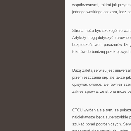
współczesnymi, takimi jak przyszł
jednego wąskiego obszaru, lecz po
Strona może być szczególnie warto
Artykuły mogą dotyczyć zarówno r
bezpieczeństwem pasażerów. Dzięk
tekstów do bardziej przekrojowyc
Dużą zaletą serwisu jest uniwersal
przemieszczania się, ale także ja
opisywać dworce, ale również szers
zakres sprawia, że strona może p
CTCU wyróżnia się tym, że pokazuj
najciekawsze będą superszybkie p
szukać porad podróżniczych. Serwi