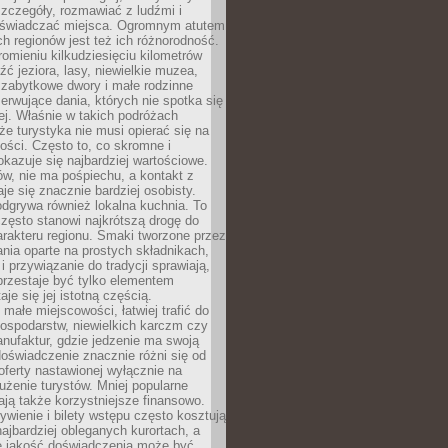
zczegóły, rozmawiać z ludźmi i
świadczać miejsca. Ogromnym atutem
h regionów jest też ich różnorodność.
mieniu kilkudziesięciu kilometrów
ć jeziora, lasy, niewielkie muzea,
 zabytkowe dwory i małe rodzinne
serwujące dania, których nie spotka się
iej. Właśnie w takich podróżach
e turystyka nie musi opierać się na
ości. Często to, co skromne i
okazuje się najbardziej wartościowe.
w, nie ma pośpiechu, a kontakt z
je się znacznie bardziej osobisty.
dgrywa również lokalna kuchnia. To
zęsto stanowi najkrótszą drogę do
rakteru regionu. Smaki tworzone przez
ania oparte na prostych składnikach,
 przywiązanie do tradycji sprawiają,
przestaje być tylko elementem
aje się jej istotną częścią.
małe miejscowości, łatwiej trafić do
ospodarstw, niewielkich karczm czy
nufaktur, gdzie jedzenie ma swoją
 doświadczenie znacznie różni się od
ferty nastawionej wyłącznie na
użenie turystów. Mniej popularne
ają także korzystniejsze finansowo.
ywienie i bilety wstępu często kosztują
najbardziej obleganych kurortach, a
e jakość doświadczenia może być