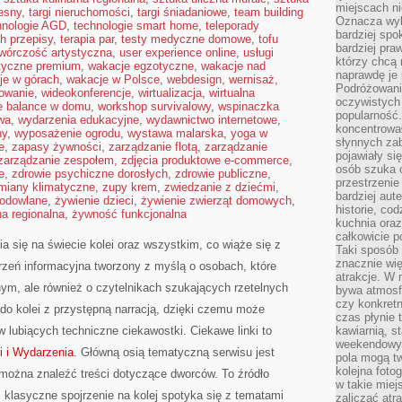
miejscach ni
esny
,
targi nieruchomości
,
targi śniadaniowe
,
team building
Oznacza wyb
hnologie AGD
,
technologie smart home
,
teleporady
bardziej spo
h przepisy
,
terapia par
,
testy medyczne domowe
,
tofu
bardziej pra
twórczość artystyczna
,
user experience online
,
usługi
którzy chcą 
styczne premium
,
wakacje egzotyczne
,
wakacje nad
naprawdę je
je w górach
,
wakacje w Polsce
,
webdesign
,
wernisaż
,
Podróżowani
mowanie
,
wideokonferencje
,
wirtualizacja
,
wirtualna
oczywistych
fe balance w domu
,
workshop survivalowy
,
wspinaczka
popularność.
wa
,
wydarzenia edukacyjne
,
wydawnictwo internetowe
,
koncentrował
ny
,
wyposażenie ogrodu
,
wystawa malarska
,
yoga w
słynnych zab
e
,
zapasy żywności
,
zarządzanie flotą
,
zarządzanie
pojawiały si
zarządzanie zespołem
,
zdjęcia produktowe e-commerce
,
osób szuka 
e
,
zdrowie psychiczne dorosłych
,
zdrowie publiczne
,
przestrzenie
miany klimatyczne
,
zupy krem
,
zwiedzanie z dziećmi
,
bardziej aut
hodowlane
,
żywienie dzieci
,
żywienie zwierząt domowych
,
historie, co
a regionalna
,
żywność funkcjonalna
kuchnia oraz
całkowicie 
a się na świecie kolei oraz wszystkim, co wiąże się z
Taki sposób
znacznie wię
rzeń informacyjna tworzony z myślą o osobach, które
atrakcje. W
znym, ale również o czytelnikach szukających rzetelnych
bywa atmosfe
czy konkretn
do kolei z przystępną narracją, dzięki czemu może
czas płynie 
 lubiących techniczne ciekawostki. Ciekawe linki to
kawiarnią, st
weekendowy 
i i Wydarzenia
. Główną osią tematyczną serwisu jest
pola mogą tw
kolejna foto
można znaleźć treści dotyczące dworców. To źródło
w takie miej
m klasyczne spojrzenie na kolej spotyka się z tematami
zaliczać atr