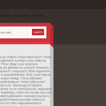
SCRIBE
FACEBOOK
TWITTER
e po małych miejscowościach i mniej
 regionach zyskuje coraz większą
 Przez długi czas turystyka
a się głównie na znanych miastach,
ytkach i miejscach, które regularnie
ę w przewodnikach. Dziś coraz więcej
czegoś innego. Chcą odkrywać
 spokojniejsze, mniej zatłoczone i
entyczne. Interesują ich lokalne
dzienne życie mieszkańców, regionalna
 krajobrazy, które nie zostały jeszcze
podporządkowane masowej turystyce.
 podróżowania pozwala zobaczyć
cej niż tylko najpopularniejsze