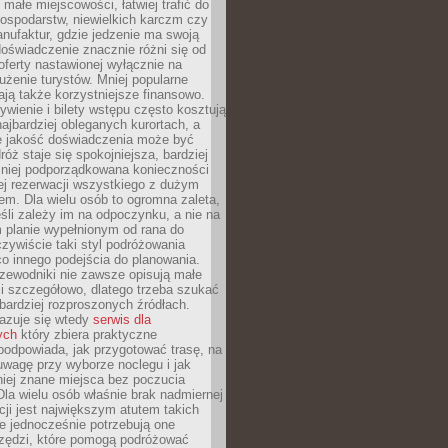
małe miejscowości, łatwiej trafić do
ospodarstw, niewielkich karczm czy
nufaktur, gdzie jedzenie ma swoją
 doświadczenie znacznie różni się od
ferty nastawionej wyłącznie na
użenie turystów. Mniej popularne
ają także korzystniejsze finansowo.
ywienie i bilety wstępu często kosztują
najbardziej obleganych kurortach, a
e jakość doświadczenia może być
óż staje się spokojniejsza, bardziej
mniej podporządkowana konieczności
ej rezerwacji wszystkiego z dużym
m. Dla wielu osób to ogromna zaleta,
śli zależy im na odpoczynku, a nie na
 planie wypełnionym od rana do
zywiście taki styl podróżowania
o innego podejścia do planowania.
zewodniki nie zawsze opisują małe
i szczegółowo, dlatego trzeba szukać
 bardziej rozproszonych źródłach.
zuje się wtedy
serwis dla
ych
który zbiera praktyczne
odpowiada, jak przygotować trasę, na
wagę przy wyborze noclegu i jak
iej znane miejsca bez poczucia
Dla wielu osób właśnie brak nadmiernej
cji jest największym atutem takich
e jednocześnie potrzebują one
rzędzi, które pomogą podróżować