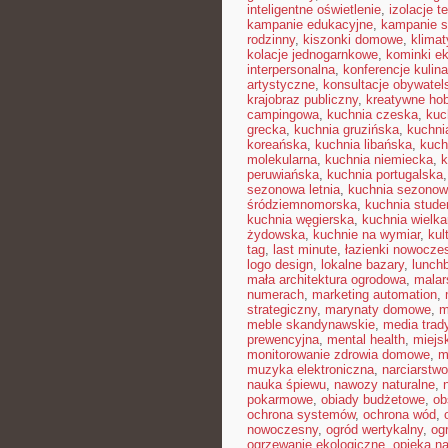
inteligentne oświetlenie
,
izolacje t
kampanie edukacyjne
,
kampanie s
rodzinny
,
kiszonki domowe
,
klimat
kolacje jednogarnkowe
,
kominki e
interpersonalna
,
konferencje kulin
artystyczne
,
konsultacje obywatel
krajobraz publiczny
,
kreatywne ho
campingowa
,
kuchnia czeska
,
kuc
grecka
,
kuchnia gruzińska
,
kuchni
koreańska
,
kuchnia libańska
,
kuch
molekularna
,
kuchnia niemiecka
,
k
peruwiańska
,
kuchnia portugalska
sezonowa letnia
,
kuchnia sezono
śródziemnomorska
,
kuchnia stud
kuchnia węgierska
,
kuchnia wielk
żydowska
,
kuchnie na wymiar
,
kul
tag
,
last minute
,
łazienki nowocze
logo design
,
lokalne bazary
,
lunch
mała architektura ogrodowa
,
malar
numerach
,
marketing automation
,
strategiczny
,
marynaty domowe
,
m
meble skandynawskie
,
media trad
prewencyjna
,
mental health
,
miejsk
monitorowanie zdrowia domowe
,
m
muzyka elektroniczna
,
narciarstw
nauka śpiewu
,
nawozy naturalne
,
pokarmowe
,
obiady budżetowe
,
ob
ochrona systemów
,
ochrona wód
,
nowoczesny
,
ogród wertykalny
,
og
ogrzewanie ekologiczne
,
opieka n