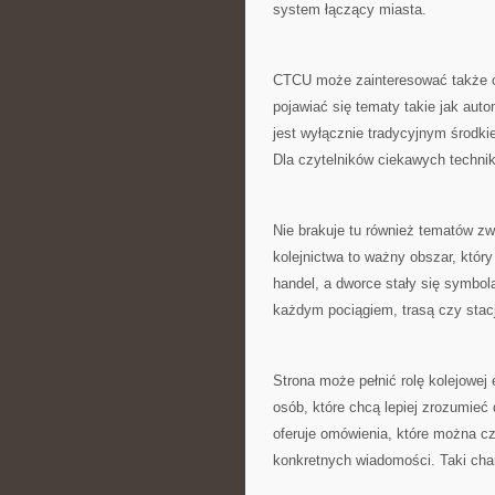
system łączący miasta.
CTCU może zainteresować także os
pojawiać się tematy takie jak auto
jest wyłącznie tradycyjnym środkie
Dla czytelników ciekawych technik
Nie brakuje tu również tematów z
kolejnictwa to ważny obszar, który
handel, a dworce stały się symb
każdym pociągiem, trasą czy stacj
Strona może pełnić rolę kolejowej 
osób, które chcą lepiej zrozumieć 
oferuje omówienia, które można cz
konkretnych wiadomości. Taki char