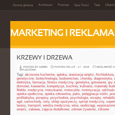
Archiwum
Przerwa
Tagi
Ukarin
Strona główna
Spis Treści
MARKETING I REKLAMA
KRZEWY I DRZEWA
POSTED BY ADMIN
POSTED ON LUT - 17 - 2026
MOŻLIWOŚĆ 
WYŁĄCZONA
Tagi:
akcesoria kuchenne
,
apteka
,
aranżacja wnętrz
,
Architektura
genetyczne
,
biotechnologia
,
budownictwo
,
choroby
,
diagnostyka
,
elektryka
,
farmacja
,
fitness medyczny
,
genetyka
,
gotowanie
,
gry 
domowe
,
kawiarnie
,
korepetycje
,
kuchnia
,
kulinaria
,
materiały bud
Meble
,
medycyna
,
mieszkanie
,
motocykle
,
motoryzacja
,
odchudz
opieka społeczna
,
opieka zdrowotna
,
patio
,
pielęgnacja roślin
,
pro
profilaktyka
,
przepisy
,
przychodnia
,
psychologia
,
recepty
,
rehabili
agd
,
samochody
,
sery
,
sklep spożywczy
,
sprzęt medyczny
,
super
tarasy
,
transport
,
wiedza medyczna
,
wina
,
wodociągi
,
wyposażeni
wnętrz
,
zabawa
,
zajęcia dodatkowe
,
zdrowe żywienie
,
zdrowie