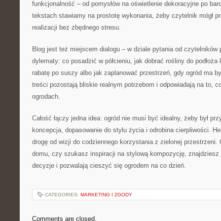
funkcjonalność – od pomysłów na oświetlenie dekoracyjne po bard
tekstach stawiamy na prostotę wykonania, żeby czytelnik mógł prz
realizacji bez zbędnego stresu.
Blog jest też miejscem dialogu – w dziale pytania od czytelnikó
dylematy: co posadzić w półcieniu, jak dobrać rośliny do podłoża
rabatę po suszy albo jak zaplanować przestrzeń, gdy ogród ma by
treści pozostają bliskie realnym potrzebom i odpowiadają na to, co
ogrodach.
Całość łączy jedna idea: ogród nie musi być idealny, żeby był pr
koncepcja, dopasowanie do stylu życia i odrobina cierpliwości. H
drogę od wizji do codziennego korzystania z zielonej przestrzeni.
domu, czy szukasz inspiracji na stylową kompozycję, znajdziesz t
decyzje i pozwalają cieszyć się ogrodem na co dzień.
CATEGORIES:
MARKETING I ZGODY
Comments are closed.