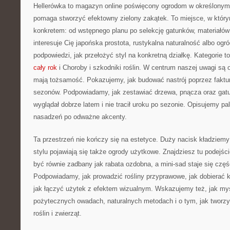
Hellerówka to magazyn online poświęcony ogrodom w określonym 
pomaga stworzyć efektowny zielony zakątek. To miejsce, w którym
konkretem: od wstępnego planu po selekcję gatunków, materiałów
interesuje Cię japońska prostota, rustykalna naturalność albo ogró
podpowiedzi, jak przełożyć styl na konkretną działkę. Kategorie t
cały rok
i Choroby i szkodniki roślin. W centrum naszej uwagi są o
mają tożsamość. Pokazujemy, jak budować nastrój poprzez faktur
sezonów. Podpowiadamy, jak zestawiać drzewa, pnącza oraz gatu
wyglądał dobrze latem i nie tracił uroku po sezonie. Opisujemy pa
nasadzeń po odważne akcenty.
Ta przestrzeń nie kończy się na estetyce. Duży nacisk kładziem
stylu pojawiają się także ogrody użytkowe. Znajdziesz tu podejś
być równie zadbany jak rabata ozdobna, a mini-sad staje się czę
Podpowiadamy, jak prowadzić rośliny przyprawowe, jak dobierać 
jak łączyć użytek z efektem wizualnym. Wskazujemy też, jak my
pożytecznych owadach, naturalnych metodach i o tym, jak tworzy
roślin i zwierząt.