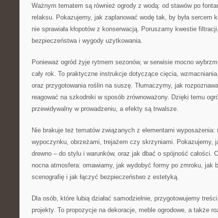
Ważnym tematem są również ogrody z wodą: od stawów po fontan
relaksu. Pokazujemy, jak zaplanować wodę tak, by była sercem k
nie sprawiała kłopotów z konserwacją. Poruszamy kwestie filtracji
bezpieczeństwa i wygody użytkowania.
Ponieważ ogród żyje rytmem sezonów, w serwisie mocno wybrzmie
cały rok. To praktyczne instrukcje dotyczące cięcia, wzmacniania
oraz przygotowania roślin na suszę. Tłumaczymy, jak rozpoznawa
reagować na szkodniki w sposób zrównoważony. Dzięki temu ogród
przewidywalny w prowadzeniu, a efekty są trwalsze.
Nie brakuje też tematów związanych z elementami wyposażenia:
wypoczynku, obrzeżami, trejażem czy skrzyniami. Pokazujemy, j
drewno – do stylu i warunków, oraz jak dbać o spójność całości.
nocna atmosfera: omawiamy, jak wydobyć formy po zmroku, jak
scenografię i jak łączyć bezpieczeństwo z estetyką.
Dla osób, które lubią działać samodzielnie, przygotowujemy treś
projekty. To propozycje na dekoracje, meble ogrodowe, a także r