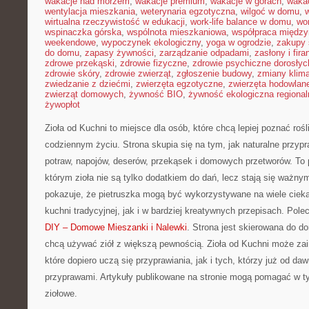
wakacje nad morzem
,
wakacje premium
,
wakacje w górach
,
waka
wentylacja mieszkania
,
weterynaria egzotyczna
,
wilgoć w domu
,
w
wirtualna rzeczywistość w edukacji
,
work-life balance w domu
,
wo
wspinaczka górska
,
wspólnota mieszkaniowa
,
współpraca międz
weekendowe
,
wypoczynek ekologiczny
,
yoga w ogrodzie
,
zakupy 
do domu
,
zapasy żywności
,
zarządzanie odpadami
,
zasłony i fira
zdrowe przekąski
,
zdrowie fizyczne
,
zdrowie psychiczne dorosłyc
zdrowie skóry
,
zdrowie zwierząt
,
zgłoszenie budowy
,
zmiany klim
zwiedzanie z dziećmi
,
zwierzęta egzotyczne
,
zwierzęta hodowlan
zwierząt domowych
,
żywność BIO
,
żywność ekologiczna regional
żywopłot
Zioła od Kuchni to miejsce dla osób, które chcą lepiej poznać ro
codziennym życiu. Strona skupia się na tym, jak naturalne prz
potraw, napojów, deserów, przekąsek i domowych przetworów. To 
którym zioła nie są tylko dodatkiem do dań, lecz stają się ważny
pokazuje, że pietruszka mogą być wykorzystywane na wiele cie
kuchni tradycyjnej, jak i w bardziej kreatywnych przepisach. Pol
DIY – Domowe Mieszanki i Nalewki
. Strona jest skierowana do 
chcą używać ziół z większą pewnością. Zioła od Kuchni może za
które dopiero uczą się przyprawiania, jak i tych, którzy już od d
przyprawami. Artykuły publikowane na stronie mogą pomagać w ty
ziołowe.