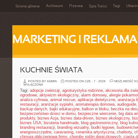
Archiwum
Przerwa
Tagi
Ukarin
Strona główna
Spis Treści
MARKETING I REKLAMA
KUCHNIE ŚWIATA
POSTED BY ADMIN
POSTED ON CZE - 7 - 2026
MOŻLIWOŚĆ K
WYŁĄCZONA
Tagi:
adopcje zwierząt
,
agroturystyka rodzinne
,
akcesoria dla zw
ogrodowe
,
aktywizm ekologiczny
,
alarm domowy
,
alergie pokarm
analiza cyfrowa
,
animal rescue
,
aplikacje dietetyczne
,
aranżacja 
restauracji
,
aranżacje sypialni
,
aromaterapia domowa
,
audioguide
backup danych
,
bajki edukacyjne
,
balkon w bloku
,
beczka na de
bezpieczeństwo dzieci w domu
,
bezpieczne wiercenie
,
big data an
produkty
,
biznes Azja
,
biznes data-driven
,
biznes ekologiczny
,
bi
biznes USA
,
bizuteria handmade
,
blog gastronomiczny
,
blog kulin
branding restauracji
,
branding wizualny
,
budki lęgowe
,
budownictw
energooszczędne
,
caravaning
,
ceramika artystyczna
,
chatboty
,
ch
chmura obliczeniowa firmy
,
choroby roślin doniczkowych
,
ciasta 