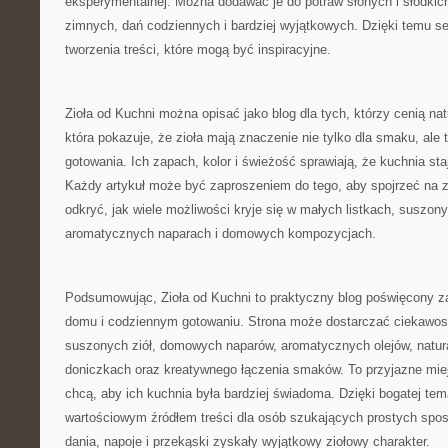
eksperymentalnej. Można dodawać je do potraw słonych i słodkic
zimnych, dań codziennych i bardziej wyjątkowych. Dzięki temu se
tworzenia treści, które mogą być inspiracyjne.
Zioła od Kuchni można opisać jako blog dla tych, którzy cenią nat
która pokazuje, że zioła mają znaczenie nie tylko dla smaku, ale 
gotowania. Ich zapach, kolor i świeżość sprawiają, że kuchnia sta
Każdy artykuł może być zaproszeniem do tego, aby spojrzeć na zw
odkryć, jak wiele możliwości kryje się w małych listkach, suszon
aromatycznych naparach i domowych kompozycjach.
Podsumowując, Zioła od Kuchni to praktyczny blog poświęcony za
domu i codziennym gotowaniu. Strona może dostarczać ciekawos
suszonych ziół, domowych naparów, aromatycznych olejów, natur
doniczkach oraz kreatywnego łączenia smaków. To przyjazne miej
chcą, aby ich kuchnia była bardziej świadoma. Dzięki bogatej te
wartościowym źródłem treści dla osób szukających prostych spo
dania, napoje i przekąski zyskały wyjątkowy ziołowy charakter.