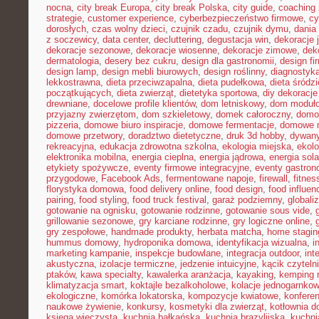
nocna
,
city break Europa
,
city break Polska
,
city guide
,
coaching 
strategie
,
customer experience
,
cyberbezpieczeństwo firmowe
,
cy
dorosłych
,
czas wolny dzieci
,
czujnik czadu
,
czujnik dymu
,
dania
z soczewicy
,
data center
,
decluttering
,
degustacja win
,
dekoracje 
dekoracje sezonowe
,
dekoracje wiosenne
,
dekoracje zimowe
,
dek
dermatologia
,
desery bez cukru
,
design dla gastronomii
,
design f
design lamp
,
design mebli biurowych
,
design roślinny
,
diagnostyka
lekkostrawna
,
dieta przeciwzapalna
,
dieta pudełkowa
,
dieta śródz
początkujących
,
dieta zwierząt
,
dietetyka sportowa
,
diy dekoracj
drewniane
,
docelowe profile klientów
,
dom letniskowy
,
dom moduł
przyjazny zwierzętom
,
dom szkieletowy
,
domek całoroczny
,
domow
pizzeria
,
domowe biuro inspiracje
,
domowe fermentacje
,
domowe 
domowe przetwory
,
doradztwo dietetyczne
,
druk 3d hobby
,
dywany
rekreacyjna
,
edukacja zdrowotna szkolna
,
ekologia miejska
,
ekolo
elektronika mobilna
,
energia cieplna
,
energia jądrowa
,
energia sol
etykiety spożywcze
,
eventy firmowe integracyjne
,
eventy gastron
przygodowe
,
Facebook Ads
,
fermentowane napoje
,
firewall
,
fitne
florystyka domowa
,
food delivery online
,
food design
,
food influen
pairing
,
food styling
,
food truck festival
,
garaż podziemny
,
globali
gotowanie na ognisku
,
gotowanie rodzinne
,
gotowanie sous vide
,
grillowanie sezonowe
,
gry karciane rodzinne
,
gry logiczne online
,
gry zespołowe
,
handmade produkty
,
herbata matcha
,
home stagin
hummus domowy
,
hydroponika domowa
,
identyfikacja wizualna
,
i
marketing kampanie
,
inspekcje budowlane
,
integracja outdoor
,
int
akustyczna
,
izolacje termiczne
,
jedzenie intuicyjne
,
kącik czyteln
ptaków
,
kawa specialty
,
kawalerka aranżacja
,
kayaking
,
kemping 
klimatyzacja smart
,
koktajle bezalkoholowe
,
kolacje jednogarnko
ekologiczne
,
komórka lokatorska
,
kompozycje kwiatowe
,
konferen
naukowe żywienie
,
konkursy
,
kosmetyki dla zwierząt
,
kotłownia 
księga wieczysta
,
kuchnia bałkańska
,
kuchnia brazylijska
,
kuchn