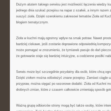
Dużym atutem takiego serwisu jest możliwość łączenia wiedzy kul
jednego dnia szukać przepisu na napar z szałwii, a innym razem 
suszyć zioła. Dzięki szerokiemu zakresowi tematów Zioła od Ku
blogiem tematycznym.
Zioła w kuchni mają ogromny wpływ na smak potraw. Nawet prost
bardziej ciekawe, jeśli zostanie doprawione odpowiednią kompozyc
może pomagać w zrozumieniu, że tymianek pasuje do dań pieczo
że gotowanie staje się bardziej intuicyjne, a codzienne posiłki na
Serwis może być szczególnie przydatny dla osób, które chcą ogr
Dzięki ziołom można odświeżyć znane przepisy. Zamiast ciągle
przypraw, można sięgać po sezonowe dodatki. Zioła od Kuchni mo
drobnych zmian, które z czasem całkowicie zmieniają sposób got
Ważną grupą odbiorców strony mogą być także osoby, które inte