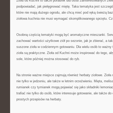
Zioła od Kuchni to także poradnik dla osób zainteresowanych ziel
podpowiadać, jak pielęgnować miętę. Taka tematyka jest szczegól
które nie mają dużego ogrodu, ale chcą mieć pod ręką świeżą baz
ziołowa kuchnia nie musi wymagać skomplikowanego sprzętu. Czę
Osobną częścią tematyki mogą być aromatyczne mieszanki. Serw
zachować wartości użytkowe ziół po sezonie, jak je zbierać, a t
suszone zioła w codziennym gotowaniu. Dla wielu osób to ważny
zioła są praktyczne. Zioła od Kuchni może inspirować do tego, a
sole, które później można stosować do ryb.
Na stronie ważne miejsce zajmują również herbaty ziołowe. Zioł
nie tylko w jedzeniu, ale także w letnim orzeźwieniu. Mięta, melis
rumianek czy tymianek mogą pojawiać się jako składniki lemonia
trafiać nie tylko do osób, które interesuje gotowanie, ale także 
prostych przepisów na herbaty.