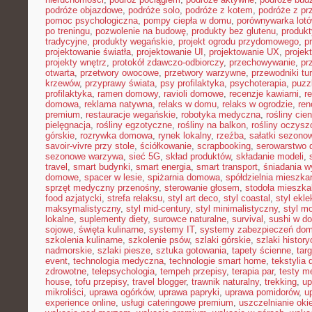
podróże objazdowe
,
podróże solo
,
podróże z kotem
,
podróże z pr
pomoc psychologiczna
,
pompy ciepła w domu
,
porównywarka lot
po treningu
,
pozwolenie na budowę
,
produkty bez glutenu
,
produkt
tradycyjne
,
produkty wegańskie
,
projekt ogrodu przydomowego
,
p
projektowanie światła
,
projektowanie UI
,
projektowanie UX
,
proje
projekty wnętrz
,
protokół zdawczo-odbiorczy
,
przechowywanie
,
pr
otwarta
,
przetwory owocowe
,
przetwory warzywne
,
przewodniki tu
krzewów
,
przyprawy świata
,
psy profilaktyka
,
psychoterapia
,
puzz
profilaktyka
,
ramen domowy
,
ravioli domowe
,
recenzje kawiarni
,
r
domowa
,
reklama natywna
,
relaks w domu
,
relaks w ogrodzie
,
ren
premium
,
restauracje wegańskie
,
robotyka medyczna
,
rośliny cie
pielęgnacja
,
rośliny egzotyczne
,
rośliny na balkon
,
rośliny oczysz
górskie
,
rozrywka domowa
,
rynek lokalny
,
rzeźba
,
sałatki sezono
savoir-vivre przy stole
,
ściółkowanie
,
scrapbooking
,
serowarstwo
sezonowe warzywa
,
sieć 5G
,
skład produktów
,
składanie modeli
,
travel
,
smart budynki
,
smart energia
,
smart transport
,
śniadania 
domowe
,
spacer w lesie
,
spiżarnia domowa
,
spółdzielnia mieszka
sprzęt medyczny przenośny
,
sterowanie głosem
,
stodoła mieszka
food azjatycki
,
strefa relaksu
,
styl art deco
,
styl coastal
,
styl ekl
maksymalistyczny
,
styl mid-century
,
styl minimalistyczny
,
styl m
lokalne
,
suplementy diety
,
surowce naturalne
,
survival
,
sushi w d
sojowe
,
święta kulinarne
,
systemy IT
,
systemy zabezpieczeń do
szkolenia kulinarne
,
szkolenie psów
,
szlaki górskie
,
szlaki histor
nadmorskie
,
szlaki piesze
,
sztuka gotowania
,
tapety ścienne
,
tar
event
,
technologia medyczna
,
technologie smart home
,
tekstylia
zdrowotne
,
telepsychologia
,
tempeh przepisy
,
terapia par
,
testy 
house
,
tofu przepisy
,
travel blogger
,
trawnik naturalny
,
trekking
,
up
mikroliści
,
uprawa ogórków
,
uprawa papryki
,
uprawa pomidorów
,
u
experience online
,
usługi cateringowe premium
,
uszczelnianie oki