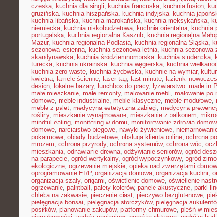
czeska
,
kuchnia dla singli
,
kuchnia francuska
,
kuchnia fusion
,
kuc
gruzińska
,
kuchnia hiszpańska
,
kuchnia indyjska
,
kuchnia japońs
kuchnia libańska
,
kuchnia marokańska
,
kuchnia meksykańska
,
k
niemiecka
,
kuchnia niskobudżetowa
,
kuchnia orientalna
,
kuchnia 
portugalska
,
kuchnia regionalna Kaszub
,
kuchnia regionalna Małop
Mazur
,
kuchnia regionalna Podlasia
,
kuchnia regionalna Śląska
,
k
sezonowa jesienna
,
kuchnia sezonowa letnia
,
kuchnia sezonowa 
skandynawska
,
kuchnia śródziemnomorska
,
kuchnia studencka
,
turecka
,
kuchnia ukraińska
,
kuchnia węgierska
,
kuchnia wielkano
kuchnia zero waste
,
kuchnia żydowska
,
kuchnie na wymiar
,
kultu
kwietna
,
lamele ścienne
,
laser tag
,
last minute
,
łazienki nowocze
design
,
lokalne bazary
,
lunchbox do pracy
,
łyżwiarstwo
,
made in P
małe mieszkanie
,
małe remonty
,
malowanie mebli
,
malowanie po 
domowe
,
meble industrialne
,
meble klasyczne
,
meble modułowe
,
meble z palet
,
medycyna estetyczna zabiegi
,
medycyna prewency
rośliny
,
mieszkanie wynajmowane
,
mieszkanie z balkonem
,
mikro
mindful eating
,
monitoring w domu
,
monitorowanie zdrowia domow
domowe
,
narciarstwo biegowe
,
nawyki żywieniowe
,
niemarnowanie
pokarmowe
,
obiady budżetowe
,
obsługa klienta online
,
ochrona po
mrozem
,
ochrona przyrody
,
ochrona systemów
,
ochrona wód
,
ocz
mieszkania
,
odnawianie drewna
,
odżywianie seniorów
,
ogród des
na parapecie
,
ogród wertykalny
,
ogród wypoczynkowy
,
ogród zim
ekologiczne
,
ogrzewanie miejskie
,
opieka nad zwierzętami domo
oprogramowanie ERP
,
organizacja domowa
,
organizacja kuchni
,
o
organizacja szafy
,
origami
,
oświetlenie domowe
,
oświetlenie nast
ogrzewanie
,
paintball
,
palety kolorów
,
panele akustyczne
,
parki li
chleba na zakwasie
,
pieczenie ciast
,
pieczywo bezglutenowe
,
pie
pielęgnacja bonsai
,
pielęgnacja storczyków
,
pielęgnacja sukulent
posiłków
,
planowanie zakupów
,
platformy chmurowe
,
pleśń w mie
nieruchomości
,
podróż pociągiem
,
podróże aktywne
,
podróże bud