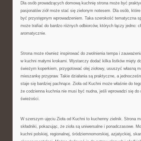
Dla osób prowadzących domową kuchnię strona może być prakty
pasjonatów ziół może stać się zielonym notesem. Dla osób, któr
być przystępnym wprowadzeniem. Taka szerokość tematyczna spr
może trafiać do bardzo różnych odbiorców, których łączy jedno: c
aromatycznie.
Strona może również inspirować do zwolnienia tempa i zauważeni
w kuchni małymi krokami. Wystarczy dodać kilka listków mięty d
świeżym koperkiem, przygotować olej ziołowy, ususzyć własną m
mieszankę przypraw. Takie działania są praktyczne, a jednocześni
staje się bardziej pachnące. Zioła od Kuchni może właśnie do te
że codzienna kuchnia nie musi być nudna, jeśli wprowadzi się do n
świeżości.
W szerszym ujęciu Zioła od Kuchni to kuchenny zielnik. Strona m
składniki, pokazując, że zioła są uniwersalne i ponadczasowe. 
kuchni polskiej, regionalnej, śródziemnomorskiej, azjatyckiej, sk