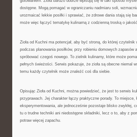
gotowaniem. Zioła bardzo dobrze wpisują się w taki sposób myśle
dostępne. Mogą pomagać w ograniczaniu nadmiaru soli, wzmacn
urozmaicać lekkie posiłki i sprawiać, że zdrowe dania stają się ba
może więc łączyć tematykę kulinarną z codzienną troską o jakość
Zioła od Kuchni ma potencjał, aby być stroną, do której czytelni
podczas planowania posiłków, przy robieniu domowych zapasów a
spróbować czegoś nowego. To zielnik kulinarny, które może poma
pełnych świeżości. Serwis pokazuje, że zioła są obecne niemal w
temu każdy czytelnik może znaleźć coś dla siebie.
Opisując Zioła od Kuchni, można powiedzieć, że jest to serwis ku
przyprawach. Jej charakter łączy praktyczne porady. To miejsce
eksperymentowania, ale jednocześnie pozostaje blisko zwykłej, c
tu o trudne techniki ani niedostępne składniki, lecz o to, aby z 
potraw więcej zapachu.