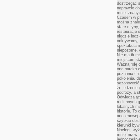
dostrzegać s
naprawdę do
mniej znanyc
Czasem w pro
można znaleź
stare młyny,
restauracje 
nigdzie indz
odkrywamy, ż
spektakularn
niepozorne, 
Nie ma tłumó
miejscem sta
Ważną rolę o
ona bardzo c
poznania cha
pokolenia, d
sezonowość i
że jedzenie 
podróży, a st
Odwiedzając 
rodzinnych g
lokalnych ma
historię. To
anonimowej o
szybkie obsł
kierunki byw
Noclegi, wyż
mniej niż w 
jednocześni