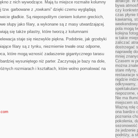
atrakcje. W
piękno z nich wywodzące. Mają tu miejsce rozmaite kolumny
bywa atmosfe
zej tzw. garbowane z „rowkami” dzięki czemu wyglądają
czy konkretn
czas płynie 
kowicie gładkie. Są niepospolitym cieniem kolumn greckich,
kawiarnią, st
weekendowy 
we słupy jako filary, a wykonane są z masy utwardzającej.
pola mogą tw
iają się także pilastry, które tworzą z kolumnami
kolejna foto
w takie miej
elewacja staje się niezwykle piękna. Podobnie, jak grzebyki
zaliczać atr
jące filary są z tynku, niezmiernie trwałe oraz odporne,
dostrzegać s
naprawdę do
owca, które mogą wznosić zadaszenie gigantycznego tarasu
mniej znanyc
Czasem w pro
 bardziej wysuniętego niż parter. Zaczynają je bazy na dole,
można znaleź
różnych rozmiarach i kształtach, które wolno pomalować na
stare młyny,
restauracje 
nigdzie indz
odkrywamy, ż
spektakularn
niepozorne, 
Nie ma tłumó
miejscem sta
Ważną rolę o
s.com
ona bardzo c
poznania cha
pokolenia, d
sezonowość i
że jedzenie 
podróży, a st