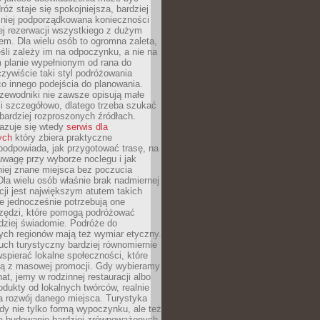
óż staje się spokojniejsza, bardziej
mniej podporządkowana konieczności
ej rezerwacji wszystkiego z dużym
m. Dla wielu osób to ogromna zaleta,
śli zależy im na odpoczynku, a nie na
 planie wypełnionym od rana do
zywiście taki styl podróżowania
o innego podejścia do planowania.
zewodniki nie zawsze opisują małe
i szczegółowo, dlatego trzeba szukać
 bardziej rozproszonych źródłach.
zuje się wtedy
serwis dla
ych
który zbiera praktyczne
odpowiada, jak przygotować trasę, na
wagę przy wyborze noclegu i jak
iej znane miejsca bez poczucia
Dla wielu osób właśnie brak nadmiernej
cji jest największym atutem takich
e jednocześnie potrzebują one
rzędzi, które pomogą podróżować
rdziej świadomie. Podróże do
ych regionów mają też wymiar etyczny.
uch turystyczny bardziej równomiernie
wspierać lokalne społeczności, które
ają z masowej promocji. Gdy wybieramy
at, jemy w rodzinnej restauracji albo
dukty od lokalnych twórców, realnie
 rozwój danego miejsca. Turystyka
edy nie tylko formą wypoczynku, ale też
 budowanie bardziej zrównoważonych