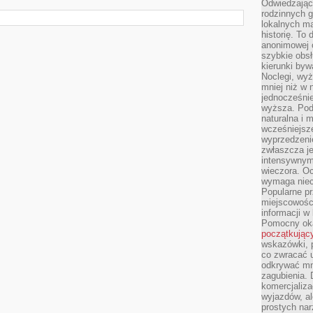
Odwiedzając 
rodzinnych g
lokalnych ma
historię. To
anonimowej o
szybkie obsł
kierunki byw
Noclegi, wyż
mniej niż w 
jednocześni
wyższa. Podr
naturalna i 
wcześniejsz
wyprzedzenie
zwłaszcza je
intensywnym
wieczora. Oc
wymaga niec
Popularne pr
miejscowośc
informacji w
Pomocny oka
początkując
wskazówki, p
co zwracać u
odkrywać mn
zagubienia. 
komercjaliza
wyjazdów, al
prostych na