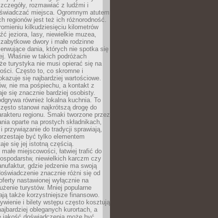
zczegóły, rozmawiać z ludźmi i
świadczać miejsca. Ogromnym atutem
h regionów jest też ich różnorodność.
mieniu kilkudziesięciu kilometrów
ć jeziora, lasy, niewielkie muzea,
 zabytkowe dwory i małe rodzinne
serwujące dania, których nie spotka się
iej. Właśnie w takich podróżach
e turystyka nie musi opierać się na
ości. Często to, co skromne i
okazuje się najbardziej wartościowe.
w, nie ma pośpiechu, a kontakt z
je się znacznie bardziej osobisty.
dgrywa również lokalna kuchnia. To
zęsto stanowi najkrótszą drogę do
rakteru regionu. Smaki tworzone przez
ania oparte na prostych składnikach,
 przywiązanie do tradycji sprawiają,
przestaje być tylko elementem
aje się jej istotną częścią.
małe miejscowości, łatwiej trafić do
ospodarstw, niewielkich karczm czy
nufaktur, gdzie jedzenie ma swoją
 doświadczenie znacznie różni się od
ferty nastawionej wyłącznie na
użenie turystów. Mniej popularne
ają także korzystniejsze finansowo.
ywienie i bilety wstępu często kosztują
najbardziej obleganych kurortach, a
e jakość doświadczenia może być