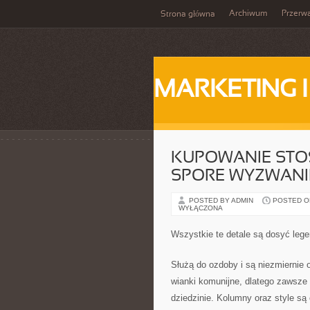
Archiwum
Przerw
Strona główna
MARKETING 
KUPOWANIE STO
SPORE WYZWANI
POSTED BY ADMIN
POSTED ON 
WYŁĄCZONA
Wszystkie te detale są dosyć lege
Służą do ozdoby i są niezmiernie
wianki komunijne, dlatego zawsze 
dziedzinie. Kolumny oraz style są