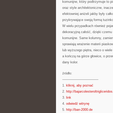
komunijne, który podtrzymuje to 
oraz style architektoniczne, inac
efektowniej aniżeli jakby były cał
przykrywające swoją formą tuzinko
W wielu przypadkach również pojaw
dekoracyjną całość, dzięki czemu 
komunijne. Same kolumny, zamienia
sprawiają wrażenie materii piask
lub wyższego piętra, nieco o wiele
a kończą na górze głowice, o prze
dany kolor.
źródło:
———————————
1.
kliknij, aby poznać
2.
http://bajarcolesteroltriglicerido
3.
link
4.
odwiedź witrynę
5.
http://ban-2000.de