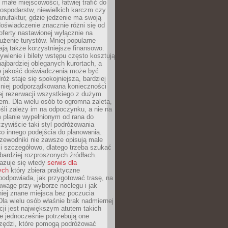
małe miejscowości, łatwiej trafić do
ospodarstw, niewielkich karczm czy
nufaktur, gdzie jedzenie ma swoją
 doświadczenie znacznie różni się od
ferty nastawionej wyłącznie na
użenie turystów. Mniej popularne
ają także korzystniejsze finansowo.
ywienie i bilety wstępu często kosztują
najbardziej obleganych kurortach, a
e jakość doświadczenia może być
óż staje się spokojniejsza, bardziej
mniej podporządkowana konieczności
ej rezerwacji wszystkiego z dużym
m. Dla wielu osób to ogromna zaleta,
śli zależy im na odpoczynku, a nie na
 planie wypełnionym od rana do
zywiście taki styl podróżowania
o innego podejścia do planowania.
zewodniki nie zawsze opisują małe
i szczegółowo, dlatego trzeba szukać
 bardziej rozproszonych źródłach.
zuje się wtedy
serwis dla
ych
który zbiera praktyczne
odpowiada, jak przygotować trasę, na
wagę przy wyborze noclegu i jak
iej znane miejsca bez poczucia
Dla wielu osób właśnie brak nadmiernej
cji jest największym atutem takich
e jednocześnie potrzebują one
rzędzi, które pomogą podróżować