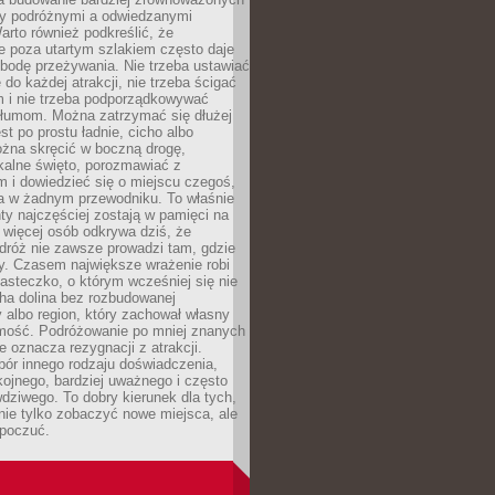
dzy podróżnymi a odwiedzanymi
arto również podkreślić, że
e poza utartym szlakiem często daje
bodę przeżywania. Nie trzeba ustawiać
 do każdej atrakcji, nie trzeba ścigać
m i nie trzeba podporządkowywać
 tłumom. Można zatrzymać się dłużej
st po prostu ładnie, cicho albo
ożna skręcić w boczną drogę,
kalne święto, porozmawiać z
 i dowiedzieć się o miejscu czegoś,
a w żadnym przewodniku. To właśnie
y najczęściej zostają w pamięci na
 więcej osób odkrywa dziś, że
dróż nie zawsze prowadzi tam, gdzie
y. Czasem największe wrażenie robi
iasteczko, o którym wcześniej się nie
cha dolina bez rozbudowanej
ry albo region, który zachował własny
amość. Podróżowanie po mniej znanych
e oznacza rezygnacji z atrakcji.
ór innego rodzaju doświadczenia,
kojnego, bardziej uważnego i często
wdziwego. To dobry kierunek dla tych,
nie tylko zobaczyć nowe miejsca, ale
 poczuć.