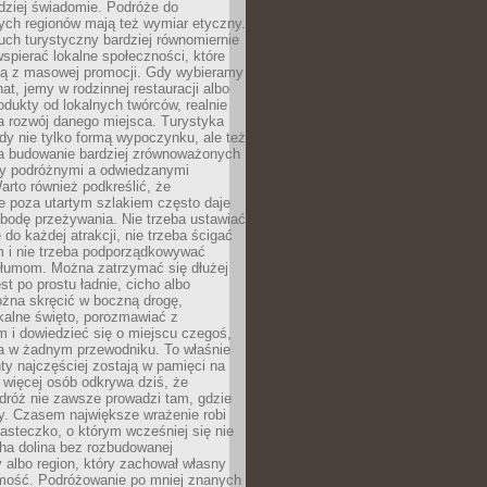
rdziej świadomie. Podróże do
ych regionów mają też wymiar etyczny.
uch turystyczny bardziej równomiernie
wspierać lokalne społeczności, które
ają z masowej promocji. Gdy wybieramy
at, jemy w rodzinnej restauracji albo
dukty od lokalnych twórców, realnie
 rozwój danego miejsca. Turystyka
edy nie tylko formą wypoczynku, ale też
 budowanie bardziej zrównoważonych
dzy podróżnymi a odwiedzanymi
arto również podkreślić, że
e poza utartym szlakiem często daje
bodę przeżywania. Nie trzeba ustawiać
 do każdej atrakcji, nie trzeba ścigać
m i nie trzeba podporządkowywać
 tłumom. Można zatrzymać się dłużej
st po prostu ładnie, cicho albo
ożna skręcić w boczną drogę,
kalne święto, porozmawiać z
 i dowiedzieć się o miejscu czegoś,
a w żadnym przewodniku. To właśnie
y najczęściej zostają w pamięci na
 więcej osób odkrywa dziś, że
dróż nie zawsze prowadzi tam, gdzie
y. Czasem największe wrażenie robi
iasteczko, o którym wcześniej się nie
cha dolina bez rozbudowanej
ry albo region, który zachował własny
amość. Podróżowanie po mniej znanych