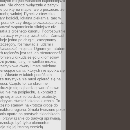
 małych miejscowościach najcenniejsza
ra. Nie chodzi wyłącznie o zabytki
e punkty na mapie, ale o poczucie, że
trochę wolniej. Rynek z niewielką
ary kościół, lokalna piekarnia, targ w
poranek czy droga prowadząca przez
orzyć wspomnienia silniejsze niż
grafia z głośnego kurortu. Podróżowanie
sca uczy większej uważności. Zamiast
akcje jedna po drugiej, zaczynamy
zczegóły, rozmawiać z ludźmi i
świadczać miejsca. Ogromnym atutem
h regionów jest też ich różnorodność.
mieniu kilkudziesięciu kilometrów
ć jeziora, lasy, niewielkie muzea,
 zabytkowe dwory i małe rodzinne
serwujące dania, których nie spotka się
iej. Właśnie w takich podróżach
e turystyka nie musi opierać się na
ości. Często to, co skromne i
okazuje się najbardziej wartościowe.
w, nie ma pośpiechu, a kontakt z
je się znacznie bardziej osobisty.
dgrywa również lokalna kuchnia. To
zęsto stanowi najkrótszą drogę do
rakteru regionu. Smaki tworzone przez
ania oparte na prostych składnikach,
 przywiązanie do tradycji sprawiają,
przestaje być tylko elementem
aje się jej istotną częścią.