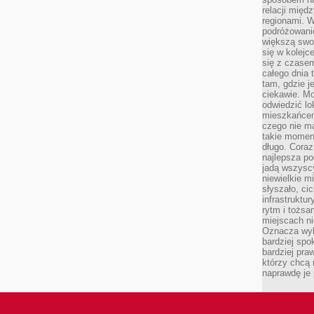
relacji mię
regionami. W
podróżowani
większą swo
się w kolejce
się z czase
całego dnia
tam, gdzie je
ciekawie. M
odwiedzić lo
mieszkańcem
czego nie m
takie moment
długo. Coraz
najlepsza po
jadą wszysc
niewielkie m
słyszało, ci
infrastruktu
rytm i tożs
miejscach ni
Oznacza wyb
bardziej spo
bardziej pra
którzy chcą 
naprawdę je