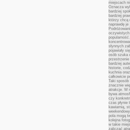
miejscach ni
Oznacza wyb
bardziej spo
bardziej pra
którzy chcą 
naprawdę je
Podróżowani
oczywistych
popularność.
koncentrował
słynnych zab
pojawiały si
osób szuka 
przestrzenie
bardziej aut
historie, co
kuchnia oraz
całkowicie 
Taki sposób
znacznie wię
atrakcje. W
bywa atmosfe
czy konkretn
czas płynie 
kawiarnią, st
weekendowy 
pola mogą tw
kolejna foto
w takie miej
zaliczać atr