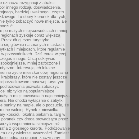
e oznacza rezygnacji z atrakcji.
ór innego rodzaju doświadczenia,
kojnego, bardziej uważnego i często
wdziwego. To dobry kierunek dla tych,
nie tylko zobaczyć nowe miejsca, ale
 poczuć.
e po małych miejscowościach i mniej
 regionach zyskuje coraz większą
 Przez długi czas turystyka
a się głównie na znanych miastach,
ytkach i miejscach, które regularnie
ę w przewodnikach. Dziś coraz więcej
czegoś innego. Chcą odkrywać
 spokojniejsze, mniej zatłoczone i
entyczne. Interesują ich lokalne
dzienne życie mieszkańców, regionalna
 krajobrazy, które nie zostały jeszcze
podporządkowane masowej turystyce.
 podróżowania pozwala zobaczyć
cej niż tylko najpopularniejsze
 małych miejscowościach najcenniejsza
ra. Nie chodzi wyłącznie o zabytki
e punkty na mapie, ale o poczucie, że
trochę wolniej. Rynek z niewielką
ary kościół, lokalna piekarnia, targ w
poranek czy droga prowadząca przez
orzyć wspomnienia silniejsze niż
grafia z głośnego kurortu. Podróżowanie
sca uczy większej uważności. Zamiast
akcje jedna po drugiej, zaczynamy