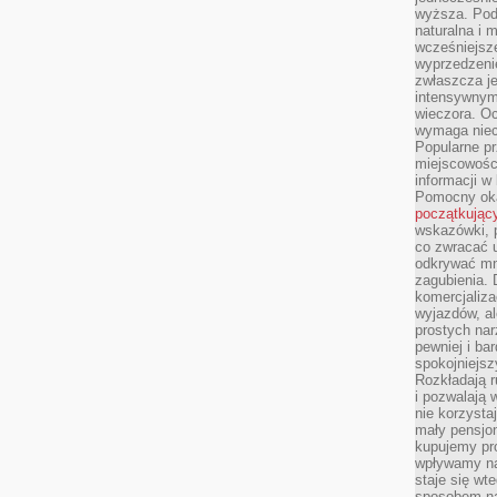
wyższa. Podr
naturalna i 
wcześniejsz
wyprzedzenie
zwłaszcza je
intensywnym
wieczora. Oc
wymaga niec
Popularne pr
miejscowośc
informacji w
Pomocny oka
początkując
wskazówki, p
co zwracać u
odkrywać mn
zagubienia. 
komercjaliza
wyjazdów, al
prostych na
pewniej i ba
spokojniejsz
Rozkładają r
i pozwalają 
nie korzyst
mały pensjon
kupujemy pro
wpływamy na
staje się wt
sposobem na