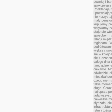
pewniej i ba
spokojniejsz
Rozkładają r
i pozwalają 
nie korzyst
mały pensjon
kupujemy pro
wpływamy na
staje się wt
sposobem na
relacji mię
regionami. W
podróżowani
większą swo
się w kolejce
się z czase
całego dnia
tam, gdzie je
ciekawie. M
odwiedzić lo
mieszkańcem
czego nie m
takie moment
długo. Coraz
najlepsza po
jadą wszysc
niewielkie m
słyszało, ci
infrastruktu
rytm i tożs