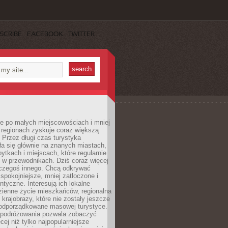
SCRIBE
FACEBOOK
TWITTER
e po małych miejscowościach i mniej
 regionach zyskuje coraz większą
 Przez długi czas turystyka
a się głównie na znanych miastach,
ytkach i miejscach, które regularnie
ę w przewodnikach. Dziś coraz więcej
czegoś innego. Chcą odkrywać
 spokojniejsze, mniej zatłoczone i
entyczne. Interesują ich lokalne
dzienne życie mieszkańców, regionalna
 krajobrazy, które nie zostały jeszcze
podporządkowane masowej turystyce.
 podróżowania pozwala zobaczyć
cej niż tylko najpopularniejsze