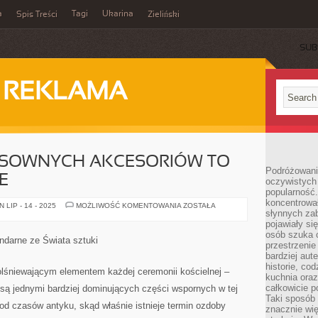
a
Tagi
Ukarina
Spis Treści
Zieliński
SUB
I REKLAMA
SOWNYCH AKCESORIÓW TO
Podróżowani
E
oczywistych
popularność.
koncentrował
KUPOWANIE
LIP - 14 - 2025
MOŻLIWOŚĆ KOMENTOWANIA
ZOSTAŁA
słynnych zab
STOSOWNYCH
AKCESORIÓW
pojawiały si
TO
osób szuka 
SPORE
ndarne ze Świata sztuki
WYZWANIE
przestrzenie
bardziej aut
historie, co
 olśniewającym elementem każdej ceremonii kościelnej –
kuchnia oraz
całkowicie 
są jednymi bardziej dominujących części wspornych w tej
Taki sposób
 od czasów antyku, skąd właśnie istnieje termin ozdoby
znacznie wię