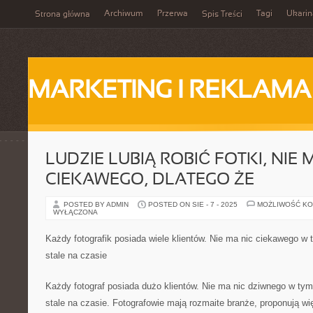
Archiwum
Przerwa
Tagi
Ukarin
Strona główna
Spis Treści
MARKETING I REKLAMA
LUDZIE LUBIĄ ROBIĆ FOTKI, NIE 
CIEKAWEGO, DLATEGO ŻE
POSTED BY ADMIN
POSTED ON SIE - 7 - 2025
MOŻLIWOŚĆ K
WYŁĄCZONA
Każdy fotografik posiada wiele klientów. Nie ma nic ciekawego w t
stale na czasie
Każdy fotograf posiada dużo klientów. Nie ma nic dziwnego w tym,
stale na czasie. Fotografowie mają rozmaite branże, proponują wię