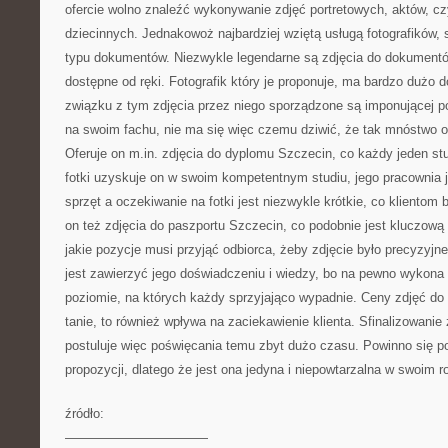
ofercie wolno znaleźć wykonywanie zdjęć portretowych, aktów, cz
dziecinnych. Jednakowoż najbardziej wziętą usługą fotografików, 
typu dokumentów. Niezwykle legendarne są zdjęcia do dokumentó
dostępne od ręki. Fotografik który je proponuje, ma bardzo dużo d
związku z tym zdjęcia przez niego sporządzone są imponującej po
na swoim fachu, nie ma się więc czemu dziwić, że tak mnóstwo o
Oferuje on m.in. zdjęcia do dyplomu Szczecin, co każdy jeden s
fotki uzyskuje on w swoim kompetentnym studiu, jego pracownia 
sprzęt a oczekiwanie na fotki jest niezwykle krótkie, co klientom 
on też zdjęcia do paszportu Szczecin, co podobnie jest kluczową 
jakie pozycje musi przyjąć odbiorca, żeby zdjęcie było precyzy
jest zawierzyć jego doświadczeniu i wiedzy, bo na pewno wykona 
poziomie, na których każdy sprzyjająco wypadnie. Ceny zdjęć d
tanie, to również wpływa na zaciekawienie klienta. Sfinalizowanie 
postuluje więc poświęcania temu zbyt dużo czasu. Powinno się po
propozycji, dlatego że jest ona jedyna i niepowtarzalna w swoim r
źródło:
———————————