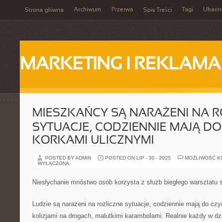
Archiwum
Przerwa
Tagi
Ukarin
Strona główna
Spis Treści
MARKETING I REKLAMA
MIESZKAŃCY SĄ NARAŻENI NA R
SYTUACJE, CODZIENNIE MAJĄ DO
KORKAMI ULICZNYMI
POSTED BY ADMIN
POSTED ON LIP - 30 - 2025
MOŻLIWOŚĆ 
WYŁĄCZONA
Niesłychanie mnóstwo osób korzysta z służb biegłego warsztat
Ludzie są narażeni na rozliczne sytuacje, codziennie mają do czy
kolizjami na drogach, malutkimi karambolami. Realnie każdy w d