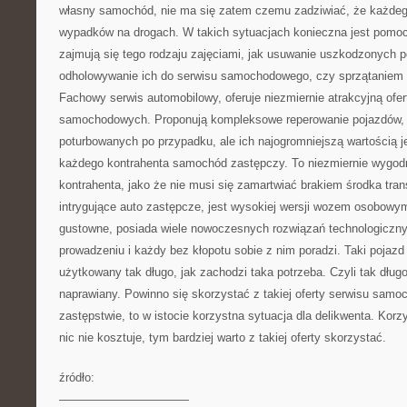
własny samochód, nie ma się zatem czemu zadziwiać, że każdego
wypadków na drogach. W takich sytuacjach konieczna jest pomoc
zajmują się tego rodzaju zajęciami, jak usuwanie uszkodzonych 
odholowywanie ich do serwisu samochodowego, czy sprzątaniem 
Fachowy serwis automobilowy, oferuje niezmiernie atrakcyjną ofe
samochodowych. Proponują kompleksowe reperowanie pojazdów,
poturbowanych po przypadku, ale ich najogromniejszą wartością jes
każdego kontrahenta samochód zastępczy. To niezmiernie wygod
kontrahenta, jako że nie musi się zamartwiać brakiem środka trans
intrygujące auto zastępcze, jest wysokiej wersji wozem osobowym
gustowne, posiada wiele nowoczesnych rozwiązań technologicznyc
prowadzeniu i każdy bez kłopotu sobie z nim poradzi. Taki poja
użytkowany tak długo, jak zachodzi taka potrzeba. Czyli tak długo
naprawiany. Powinno się skorzystać z takiej oferty serwisu sa
zastępstwie, to w istocie korzystna sytuacja dla delikwenta. Kor
nic nie kosztuje, tym bardziej warto z takiej oferty skorzystać.
źródło:
———————————