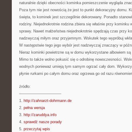
naturalnie dzięki obecności kominka pomieszczenie wygląda znacz
Poza tym nie jest nowością że jest to punkt dekoracyjny domu. 
święta, to kominek jest szczególnie dekorowany. Ponadto stanowi 
rodziny. Niejednokrotnie rodzina zbiera się właśnie przy komink
sprawy. Nawet małżeństwa niejednokrotnie spędzają czas przy k
nadzwyczaj miłym oraz przyjemnym. Wskutek tego wypróbuj wkł
W następstwie tego jego wybór jest nadzwyczaj znaczący w późn
Nieraz kominki powietrzne są w domu wykorzystane albowiem są 
Mimo to także wolno pokusić się o odrobinę nowoczesności. Wsku
wodnych ponieważ umieją tym samym ogrzać cały dom. Wykorzys
płynie rurkami po całym domu oraz ogrzewa go od razu równomier
źródło:
———————————
1.
http://zahnarzt-dohrmann.de
2.
pełna wersja
3.
http://zaruddya.info
4.
sprawdź nasze porady
5.
przeczytaj wpis