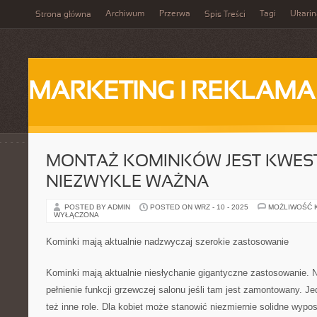
Archiwum
Przerwa
Tagi
Ukarin
Strona główna
Spis Treści
MARKETING I REKLAMA
MONTAŻ KOMINKÓW JEST KWES
NIEZWYKLE WAŻNA
POSTED BY ADMIN
POSTED ON WRZ - 10 - 2025
MOŻLIWOŚĆ 
WYŁĄCZONA
Kominki mają aktualnie nadzwyczaj szerokie zastosowanie
Kominki mają aktualnie niesłychanie gigantyczne zastosowanie. Na
pełnienie funkcji grzewczej salonu jeśli tam jest zamontowany. 
też inne role. Dla kobiet może stanowić niezmiernie solidne wyp