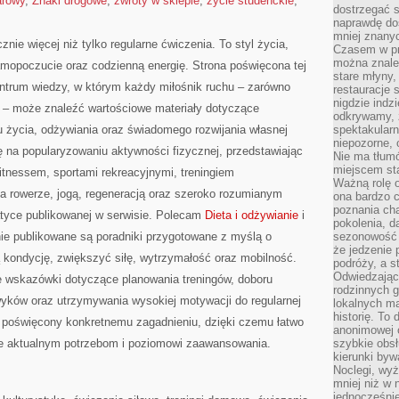
arowy
,
Znaki drogowe
,
zwroty w sklepie
,
życie studenckie
,
dostrzegać s
naprawdę do
mniej znanyc
znie więcej niż tylko regularne ćwiczenia. To styl życia,
Czasem w pro
można znaleź
amopoczucie oraz codzienną energię. Strona poświęcona tej
stare młyny,
trum wiedzy, w którym każdy miłośnik ruchu – zarówno
restauracje 
nigdzie indz
 – może znaleźć wartościowe materiały dotyczące
odkrywamy, ż
u życia, odżywiania oraz świadomego rozwijania własnej
spektakularn
niepozorne, 
ę na popularyzowaniu aktywności fizycznej, przedstawiając
Nie ma tłumó
miejscem sta
fitnessem, sportami rekreacyjnymi, treningiem
Ważną rolę o
na rowerze, jogą, regeneracją oraz szeroko rozumianym
ona bardzo c
poznania cha
atyce publikowanej w serwisie. Polecam
Dieta i odżywianie
i
pokolenia, d
onie publikowane są poradniki przygotowane z myślą o
sezonowość i
że jedzenie 
kondycję, zwiększyć siłę, wytrzymałość oraz mobilność.
podróży, a st
Odwiedzając 
ne wskazówki dotyczące planowania treningów, doboru
rodzinnych g
ków oraz utrzymywania wysokiej motywacji do regularnej
lokalnych ma
historię. To
ł poświęcony konkretnemu zagadnieniu, dzięki czemu łatwo
anonimowej o
ce aktualnym potrzebom i poziomowi zaawansowania.
szybkie obsł
kierunki byw
Noclegi, wyż
mniej niż w 
jednocześni