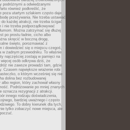
dzy podróżnymi a odwiedzanymi
arto również podkreślić, że
e poza utartym szlakiem często daje
bodę przeżywania. Nie trzeba ustawiać
 do każdej atrakcji, nie trzeba ścigać
m i nie trzeba podporządkowywać
 tłumom. Można zatrzymać się dłużej
st po prostu ładnie, cicho albo
ożna skręcić w boczną drogę,
kalne święto, porozmawiać z
 i dowiedzieć się o miejscu czegoś,
a w żadnym przewodniku. To właśnie
y najczęściej zostają w pamięci na
 więcej osób odkrywa dziś, że
dróż nie zawsze prowadzi tam, gdzie
y. Czasem największe wrażenie robi
iasteczko, o którym wcześniej się nie
cha dolina bez rozbudowanej
ry albo region, który zachował własny
amość. Podróżowanie po mniej znanych
e oznacza rezygnacji z atrakcji.
ór innego rodzaju doświadczenia,
kojnego, bardziej uważnego i często
wdziwego. To dobry kierunek dla tych,
nie tylko zobaczyć nowe miejsca, ale
 poczuć.