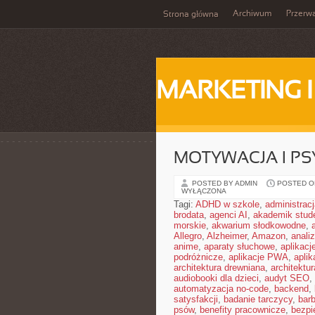
Archiwum
Przerw
Strona główna
MARKETING 
MOTYWACJA I P
POSTED BY ADMIN
POSTED ON 
WYŁĄCZONA
Tagi:
ADHD w szkole
,
administrac
brodata
,
agenci AI
,
akademik stud
morskie
,
akwarium słodkowodne
,
Allegro
,
Alzheimer
,
Amazon
,
anali
anime
,
aparaty słuchowe
,
aplikacj
podróżnicze
,
aplikacje PWA
,
apli
architektura drewniana
,
architektu
audiobooki dla dzieci
,
audyt SEO
,
automatyzacja no-code
,
backend
,
satysfakcji
,
badanie tarczycy
,
barb
psów
,
benefity pracownicze
,
bezpi