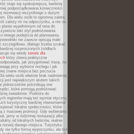
óż staje się spokojniejsza, bardziej
mniej podporządkowana konieczności
ej rezerwacji wszystkiego z dużym
m. Dla wielu osób to ogromna zaleta,
śli zależy im na odpoczynku, a nie na
 planie wypełnionym od rana do
zywiście taki styl podróżowania
o innego podejścia do planowania.
zewodniki nie zawsze opisują małe
i szczegółowo, dlatego trzeba szukać
 bardziej rozproszonych źródłach.
zuje się wtedy
serwis dla
ych
który zbiera praktyczne
odpowiada, jak przygotować trasę, na
wagę przy wyborze noclegu i jak
iej znane miejsca bez poczucia
Dla wielu osób właśnie brak nadmiernej
cji jest największym atutem takich
e jednocześnie potrzebują one
rzędzi, które pomogą podróżować
rdziej świadomie. Podróże do
ych regionów mają też wymiar etyczny.
uch turystyczny bardziej równomiernie
wspierać lokalne społeczności, które
ają z masowej promocji. Gdy wybieramy
at, jemy w rodzinnej restauracji albo
dukty od lokalnych twórców, realnie
 rozwój danego miejsca. Turystyka
edy nie tylko formą wypoczynku, ale też
 budowanie bardziej zrównoważonych