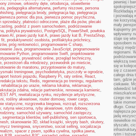
pewniej i ba
pony zimowe
,
orkiestry dęte
,
ortodoncja
,
oświetlenie
spokojniejsz
sta
,
pedagogika alternatywna
,
perfumy niszowe
,
persona
Rozkładają r
phishing
,
pielęgnacja brody
,
pielęgnacja łap
,
pielęgnacja
i pozwalają 
pierwsza pomoc dla psa
,
pierwsza pomoc psychiczna
,
nie korzyst
n sprzedaży
,
płatności odroczone
,
plaże dla psów
,
plecaki
mały pensjon
casting
,
podróż z psem samochodem
,
podróżowanie
kupujemy pro
na
,
polityka prywatności
,
PostgreSQL
,
PowerShell
,
powłoka
wpływamy na
prawo AI
,
prawo jazdy kat A
,
prawo jazdy kat B
,
PrestaShop
,
staje się wt
fit
,
produktywność osobista
,
profilaktyka próchnicy
,
sposobem na
azów
,
próg rentowności
,
programowanie C sharp
,
relacji mię
owanie Java
,
programowanie JavaScript
,
programowanie
regionami. W
amowanie Python
,
programowanie Swift
,
projektowanie
podróżowani
totypowanie
,
prywatność online
,
przegląd techniczny
,
większą swo
e
,
przestrzeń dla młodzieży
,
przewodnik po mieście
,
się w kolejce
otowanie do maratonu
,
przygotowanie do matury
,
się z czase
zysmaki treningowe
,
psychodietetyka
,
pszczoły w ogrodzie
,
całego dnia
raport historii pojazdu
,
Raspberry Pi
,
raty online
,
React
,
tam, gdzie je
,
redakcja tekstu
,
Redis
,
regeneracja po treningu
,
regulamin
ciekawie. M
,
rehabilitacja po urazie
,
reklama lokalna
,
reklamacje
,
odwiedzić lo
rekrutacja zdalna
,
relacje partnerskie
,
renowacja kamienic
,
mieszkańcem
REST API
,
rewitalizacja rynku
,
rezydencje artystyczne
,
czego nie m
ni
,
rośliny akwariowe
,
router domowy
,
rower cargo
,
takie moment
nie statyczne
,
rozgrzewka biegowa
,
rozrząd
,
rozszerzona
długo. Coraz
y
,
rutyna wieczorna
,
ryby akwariowe
,
rytm dobowy
,
najlepsza po
rodzinny
,
samochód używany
,
samochód zastępczy
,
jadą wszysc
,
segmentacja klientów
,
self-publishing
,
sen sportowca
,
niewielkie m
 mesh
,
skanowanie 3D
,
skład książki
,
skrypty bash
,
skutery
,
słyszało, ci
smycz treningowa
,
snycerstwo
,
social selling
,
socjalizacja
infrastruktu
realizm
,
spacer z psem
,
spółka cywilna
,
spółka jawna
,
rytm i tożs
aż B2B
,
sprzedaż B2C
,
sprzedaż online
,
sprzedaż