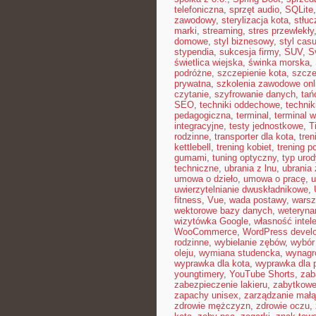
telefoniczna
,
sprzęt audio
,
SQLite
zawodowy
,
sterylizacja kota
,
stłuc
marki
,
streaming
,
stres przewlekły
domowe
,
styl biznesowy
,
styl casu
stypendia
,
sukcesja firmy
,
SUV
,
S
świetlica wiejska
,
świnka morska
,
podróżne
,
szczepienie kota
,
szcze
prywatna
,
szkolenia zawodowe onl
czytanie
,
szyfrowanie danych
,
tań
SEO
,
techniki oddechowe
,
technik
pedagogiczna
,
terminal
,
terminal w
integracyjne
,
testy jednostkowe
,
T
rodzinne
,
transporter dla kota
,
tren
kettlebell
,
trening kobiet
,
trening p
gumami
,
tuning optyczny
,
typ urod
techniczne
,
ubrania z lnu
,
ubrania 
umowa o dzieło
,
umowa o pracę
,
u
uwierzytelnianie dwuskładnikowe
,
fitness
,
Vue
,
wada postawy
,
warsz
wektorowe bazy danych
,
weterynar
wizytówka Google
,
własność intel
WooCommerce
,
WordPress devel
rodzinne
,
wybielanie zębów
,
wybór
oleju
,
wymiana studencka
,
wynagr
wyprawka dla kota
,
wyprawka dla 
youngtimery
,
YouTube Shorts
,
zab
zabezpieczenie lakieru
,
zabytkowe
zapachy unisex
,
zarządzanie małą
zdrowie mężczyzn
,
zdrowie oczu
,