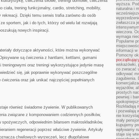
 kulturystykę, ćwiczenia siłowe, treningi domowe, ćwiczenia
wyższa. Podr
iała, trening funkcjonalny, cardio, stretching, mobility,
naturalna i 
wcześniejsz
y rekreacji. Dzięki temu serwis trafia zarówno do osób
wyprzedzenie
zwłaszcza je
 sportem, jak i do tych, którzy od wielu lat rozwijają
intensywnym
poszukują nowych inspiracji.
wieczora. Oc
wymaga niec
Popularne pr
miejscowośc
ateriały dotyczące aktywności, które można wykonywać
informacji w
Pomocny oka
 Opisywane są ćwiczenia z hantlami, kettlami, gumami
początkując
wskazówki, p
treningowymi oraz treningi wykorzystujące jedynie masę
co zwracać u
owiedzieć się, jak poprawnie wykonywać poszczególne
odkrywać mn
zagubienia. 
e ćwiczenia oraz jak unikać najczęściej popełnianych
komercjaliza
wyjazdów, al
prostych na
pewniej i ba
spokojniejsz
Rozkładają r
staje również świadome żywienie. W publikowanych
i pozwalają 
ienia związane z komponowaniem codziennych posiłków,
nie korzyst
mały pensjon
w spożywczych, odpowiednim bilansem makroskładników,
kupujemy pro
eraniem regeneracji poprzez właściwe żywienie. Artykuły
wpływamy na
staje się wt
 oznacza chwilowych wyrzeczeń, lecz długofalowe
sposobem na