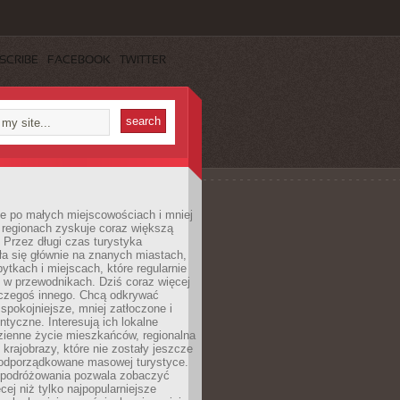
SCRIBE
FACEBOOK
TWITTER
e po małych miejscowościach i mniej
 regionach zyskuje coraz większą
 Przez długi czas turystyka
a się głównie na znanych miastach,
ytkach i miejscach, które regularnie
ę w przewodnikach. Dziś coraz więcej
czegoś innego. Chcą odkrywać
 spokojniejsze, mniej zatłoczone i
entyczne. Interesują ich lokalne
dzienne życie mieszkańców, regionalna
 krajobrazy, które nie zostały jeszcze
podporządkowane masowej turystyce.
 podróżowania pozwala zobaczyć
cej niż tylko najpopularniejsze