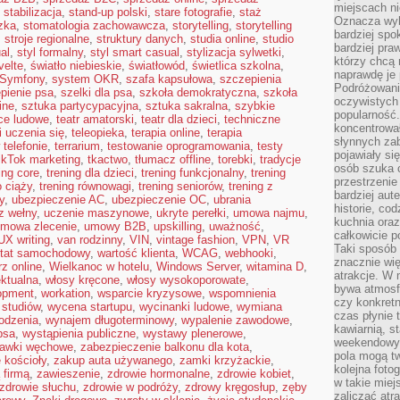
miejscach ni
,
stabilizacja
,
stand-up polski
,
stare fotografie
,
staż
Oznacza wyb
zka
,
stomatologia zachowawcza
,
storytelling
,
storytelling
bardziej spo
,
stroje regionalne
,
struktury danych
,
studia online
,
studio
bardziej pra
al
,
styl formalny
,
styl smart casual
,
stylizacja sylwetki
,
którzy chcą 
velte
,
światło niebieskie
,
światłowód
,
świetlica szkolna
,
naprawdę je
Symfony
,
system OKR
,
szafa kapsułowa
,
szczepienia
Podróżowani
pienie psa
,
szelki dla psa
,
szkoła demokratyczna
,
szkoła
oczywistych
ine
,
sztuka partycypacyjna
,
sztuka sakralna
,
szybkie
popularność.
ce ludowe
,
teatr amatorski
,
teatr dla dzieci
,
techniczne
koncentrował
i uczenia się
,
teleopieka
,
terapia online
,
terapia
słynnych zab
 telefonie
,
terrarium
,
testowanie oprogramowania
,
testy
pojawiały si
ikTok marketing
,
tkactwo
,
tłumacz offline
,
torebki
,
tradycje
osób szuka 
ing core
,
trening dla dzieci
,
trening funkcjonalny
,
trening
przestrzenie
o ciąży
,
trening równowagi
,
trening seniorów
,
trening z
bardziej aut
y
,
ubezpieczenie AC
,
ubezpieczenie OC
,
ubrania
historie, co
z wełny
,
uczenie maszynowe
,
ukryte perełki
,
umowa najmu
,
kuchnia oraz
mowa zlecenie
,
umowy B2B
,
upskilling
,
uważność
,
całkowicie 
UX writing
,
van rodzinny
,
VIN
,
vintage fashion
,
VPN
,
VR
Taki sposób
tat samochodowy
,
wartość klienta
,
WCAG
,
webhooki
,
znacznie wię
z online
,
Wielkanoc w hotelu
,
Windows Server
,
witamina D
,
atrakcje. W
ektualna
,
włosy kręcone
,
włosy wysokoporowate
,
bywa atmosfe
opment
,
workation
,
wsparcie kryzysowe
,
wspomnienia
czy konkretn
 studiów
,
wycena startupu
,
wycinanki ludowe
,
wymiana
czas płynie 
odzenia
,
wynajem długoterminowy
,
wypalenie zawodowe
,
kawiarnią, st
psa
,
wystąpienia publiczne
,
wystawy plenerowe
,
weekendowy 
awki węchowe
,
zabezpieczenie balkonu dla kota
,
pola mogą tw
 kościoły
,
zakup auta używanego
,
zamki krzyżackie
,
kolejna foto
 firmą
,
zawieszenie
,
zdrowie hormonalne
,
zdrowie kobiet
,
w takie miej
zdrowie słuchu
,
zdrowie w podróży
,
zdrowy kręgosłup
,
zęby
zaliczać atr