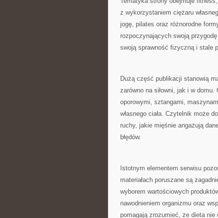
Tematyka strony obejmuje fitness,
z wykorzystaniem ciężaru własnego c
jogę, pilates oraz różnorodne form
rozpoczynających swoją przygodę ze
swoją sprawność fizyczną i stale 
Dużą część publikacji stanowią m
zarówno na siłowni, jak i w domu.
oporowymi, sztangami, maszynami 
własnego ciała. Czytelnik może d
ruchy, jakie mięśnie angażują dan
błędów.
Istotnym elementem serwisu pozo
materiałach poruszane są zagadn
wyborem wartościowych produktó
nawodnieniem organizmu oraz wspi
pomagają zrozumieć, że dieta nie