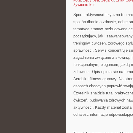
kota
,
zęby psa
,
zegarki
,
znak tow
żywienie kur
Sport i aktywność fizyczna to znac
sposób dbania o zdrowie, dobre s
tematyce stanowi rozbudowane cen
początkujący, jak i zaawansowany
treningów, ćwiczeń, zdrowego styl
sprawności. Serwis koncentruje si
zagadnienia związane z siłownią, 
funkcjonalnym, bieganiem, jazdą 
zdrowiem. Opis opiera się na tem
Aerobik i fitness grupowy. Na str
osobach chcących poprawić swoją 
Czytelnik znajdzie tutaj praktycz
ćwiczeń, budowania zdrowych nawy
aktywności. Każdy materiał zosta
odnaleźć informacje odpowiadają