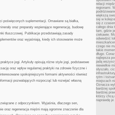
relacji mię
regionami. W
podróżowani
większą swo
się w kolejce
eści poświęconych suplementacji. Omawiane są białka,
się z czase
całego dnia
inerały oraz preparaty wspierające regenerację, budowę
tam, gdzie je
ki tłuszczowej. Publikacje przedstawiają zasady
ciekawie. M
odwiedzić lo
uplementów oraz wyjaśniają, kiedy ich stosowanie może
mieszkańcem
czego nie m
takie moment
długo. Coraz
najlepsza po
jadą wszysc
raktyce jogi. Artykuły opisują różne style jogi, podstawowe
niewielkie m
ksację oraz wpływ regularnej praktyki na zdrowie fizyczne i
słyszało, ci
infrastruktu
interesowane spokojniejszymi formami aktywności również
rytm i tożs
informacji pozwalających rozpocząć lub rozwijać własną
miejscach ni
Oznacza wyb
bardziej spo
bardziej pra
którzy chcą 
naprawdę je
 związane z odpoczynkiem. Wyjaśnia, dlaczego sen,
ie oraz regeneracja mięśni mają ogromne znaczenie dla