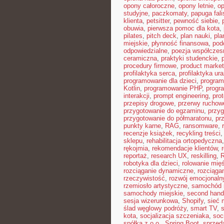
opony całoroczne
,
opony letnie
,
o
studyjne
,
paczkomaty
,
papuga fali
klienta
,
petsitter
,
pewność siebie
,
obuwia
,
pierwsza pomoc dla kota
,
pilates
,
pitch deck
,
plan nauki
,
pla
miejskie
,
płynność finansowa
,
pod
odpowiedzialne
,
poezja współczes
ceramiczna
,
praktyki studenckie
,
procedury firmowe
,
product market 
profilaktyka serca
,
profilaktyka ur
programowanie dla dzieci
,
program
Kotlin
,
programowanie PHP
,
progr
interakcji
,
prompt engineering
,
pro
przepisy drogowe
,
przerwy ruchow
przygotowanie do egzaminu
,
przyg
przygotowanie do półmaratonu
,
pr
punkty karne
,
RAG
,
ransomware
,
recenzje książek
,
recykling treści
sklepu
,
rehabilitacja ortopedyczna
rękojmia
,
rekomendacje klientów
,
reportaż
,
research UX
,
reskilling
,
robotyka dla dzieci
,
rolowanie mięś
rozciąganie dynamiczne
,
rozciąga
rzeczywistość
,
rozwój emocjonaln
rzemiosło artystyczne
,
samochód 
samochody miejskie
,
second hand
sesja wizerunkowa
,
Shopify
,
sieć
ślad węglowy podróży
,
smart TV
,
kota
,
socjalizacja szczeniaka
,
soc
spółka z o.o.
,
Spring Boot
,
sprzed