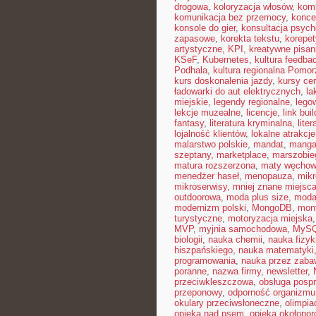
drogowa
,
koloryzacja włosów
,
kom
komunikacja bez przemocy
,
konce
konsole do gier
,
konsultacja psych
zapasowe
,
korekta tekstu
,
korepet
artystyczne
,
KPI
,
kreatywne pisan
KSeF
,
Kubernetes
,
kultura feedba
Podhala
,
kultura regionalna Pomor
kurs doskonalenia jazdy
,
kursy ce
ładowarki do aut elektrycznych
,
la
miejskie
,
legendy regionalne
,
lego
lekcje muzealne
,
licencje
,
link bui
fantasy
,
literatura kryminalna
,
lite
lojalność klientów
,
lokalne atrakcje
malarstwo polskie
,
mandat
,
mang
szeptany
,
marketplace
,
marszobie
matura rozszerzona
,
maty węcho
menedżer haseł
,
menopauza
,
mikr
mikroserwisy
,
mniej znane miejsc
outdoorowa
,
moda plus size
,
moda
modernizm polski
,
MongoDB
,
mon
turystyczne
,
motoryzacja miejska
MVP
,
myjnia samochodowa
,
MyS
biologii
,
nauka chemii
,
nauka fizyk
hiszpańskiego
,
nauka matematyki
programowania
,
nauka przez zaba
poranne
,
nazwa firmy
,
newsletter
,
przeciwkleszczowa
,
obsługa posp
przeponowy
,
odporność organizmu
okulary przeciwsłoneczne
,
olimpia
opieka nad psem
,
opieka okołopo