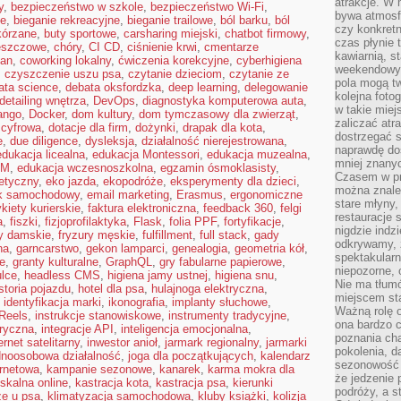
atrakcje. W
y
,
bezpieczeństwo w szkole
,
bezpieczeństwo Wi-Fi
,
bywa atmosfe
ne
,
bieganie rekreacyjne
,
bieganie trailowe
,
ból barku
,
ból
czy konkretn
kórzane
,
buty sportowe
,
carsharing miejski
,
chatbot firmowy
,
czas płynie 
eszczowe
,
chóry
,
CI CD
,
ciśnienie krwi
,
cmentarze
kawiarnią, st
lan
,
coworking lokalny
,
ćwiczenia korekcyjne
,
cyberhigiena
weekendowy 
,
czyszczenie uszu psa
,
czytanie dzieciom
,
czytanie ze
pola mogą tw
ata science
,
debata oksfordzka
,
deep learning
,
delegowanie
kolejna foto
detailing wnętrza
,
DevOps
,
diagnostyka komputerowa auta
,
w takie miej
ango
,
Docker
,
dom kultury
,
dom tymczasowy dla zwierząt
,
zaliczać atr
 cyfrowa
,
dotacje dla firm
,
dożynki
,
drapak dla kota
,
dostrzegać s
e
,
due diligence
,
dysleksja
,
działalność nierejestrowana
,
naprawdę do
edukacja licealna
,
edukacja Montessori
,
edukacja muzealna
,
mniej znanyc
EM
,
edukacja wczesnoszkolna
,
egzamin ósmoklasisty
,
Czasem w pro
etyczny
,
eko jazda
,
ekopodróże
,
eksperymenty dla dzieci
,
można znaleź
yk samochodowy
,
email marketing
,
Erasmus
,
ergonomiczne
stare młyny,
ykiety kurierskie
,
faktura elektroniczna
,
feedback 360
,
felgi
restauracje 
a
,
fiszki
,
fizjoprofilaktyka
,
Flask
,
folia PPF
,
fortyfikacje
,
nigdzie indz
ry damskie
,
fryzury męskie
,
fulfillment
,
full stack
,
gady
odkrywamy, ż
na
,
garncarstwo
,
gekon lamparci
,
genealogia
,
geometria kół
,
spektakularn
te
,
granty kulturalne
,
GraphQL
,
gry fabularne papierowe
,
niepozorne, 
lce
,
headless CMS
,
higiena jamy ustnej
,
higiena snu
,
Nie ma tłumó
storia pojazdu
,
hotel dla psa
,
hulajnoga elektryczna
,
miejscem sta
,
identyfikacja marki
,
ikonografia
,
implanty słuchowe
,
Ważną rolę o
Reels
,
instrukcje stanowiskowe
,
instrumenty tradycyjne
,
ona bardzo c
oryczna
,
integracje API
,
inteligencja emocjonalna
,
poznania cha
ernet satelitarny
,
inwestor anioł
,
jarmark regionalny
,
jarmarki
pokolenia, d
dnoosobowa działalność
,
joga dla początkujących
,
kalendarz
sezonowość i
ernetowa
,
kampanie sezonowe
,
kanarek
,
karma mokra dla
że jedzenie 
iskalna online
,
kastracja kota
,
kastracja psa
,
kierunki
podróży, a st
ze u psa
,
klimatyzacja samochodowa
,
kluby książki
,
kolizja