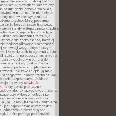
małe miejscowości, łatwiej trafić do
ospodarstw, niewielkich karczm czy
nufaktur, gdzie jedzenie ma swoją
 doświadczenie znacznie różni się od
ferty nastawionej wyłącznie na
użenie turystów. Mniej popularne
ają także korzystniejsze finansowo.
ywienie i bilety wstępu często kosztują
najbardziej obleganych kurortach, a
e jakość doświadczenia może być
óż staje się spokojniejsza, bardziej
mniej podporządkowana konieczności
ej rezerwacji wszystkiego z dużym
m. Dla wielu osób to ogromna zaleta,
śli zależy im na odpoczynku, a nie na
 planie wypełnionym od rana do
zywiście taki styl podróżowania
o innego podejścia do planowania.
zewodniki nie zawsze opisują małe
i szczegółowo, dlatego trzeba szukać
 bardziej rozproszonych źródłach.
zuje się wtedy
serwis dla
ych
który zbiera praktyczne
odpowiada, jak przygotować trasę, na
wagę przy wyborze noclegu i jak
iej znane miejsca bez poczucia
Dla wielu osób właśnie brak nadmiernej
cji jest największym atutem takich
e jednocześnie potrzebują one
rzędzi, które pomogą podróżować