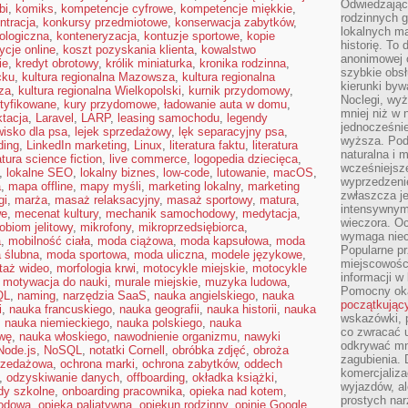
Odwiedzając 
bi
,
komiks
,
kompetencje cyfrowe
,
kompetencje miękkie
,
rodzinnych g
ntracja
,
konkursy przedmiotowe
,
konserwacja zabytków
,
lokalnych ma
ologiczna
,
konteneryzacja
,
kontuzje sportowe
,
kopie
historię. To
ycje online
,
koszt pozyskania klienta
,
kowalstwo
anonimowej o
ie
,
kredyt obrotowy
,
królik miniaturka
,
kronika rodzinna
,
szybkie obsł
cku
,
kultura regionalna Mazowsza
,
kultura regionalna
kierunki byw
za
,
kultura regionalna Wielkopolski
,
kurnik przydomowy
,
Noclegi, wyż
rtyfikowane
,
kury przydomowe
,
ładowanie auta w domu
,
mniej niż w 
ktacja
,
Laravel
,
LARP
,
leasing samochodu
,
legendy
jednocześni
wisko dla psa
,
lejek sprzedażowy
,
lęk separacyjny psa
,
wyższa. Podr
lding
,
LinkedIn marketing
,
Linux
,
literatura faktu
,
literatura
naturalna i 
ratura science fiction
,
live commerce
,
logopedia dziecięca
,
wcześniejsz
,
lokalne SEO
,
lokalny biznes
,
low-code
,
lutowanie
,
macOS
,
wyprzedzenie
a
,
mapa offline
,
mapy myśli
,
marketing lokalny
,
marketing
zwłaszcza je
gi
,
marża
,
masaż relaksacyjny
,
masaż sportowy
,
matura
,
intensywnym
we
,
mecenat kultury
,
mechanik samochodowy
,
medytacja
,
wieczora. Oc
obiom jelitowy
,
mikrofony
,
mikroprzedsiębiorca
,
wymaga niec
a
,
mobilność ciała
,
moda ciążowa
,
moda kapsułowa
,
moda
Popularne pr
 ślubna
,
moda sportowa
,
moda uliczna
,
modele językowe
,
miejscowośc
taż wideo
,
morfologia krwi
,
motocykle miejskie
,
motocykle
informacji w
,
motywacja do nauki
,
murale miejskie
,
muzyka ludowa
,
Pomocny oka
QL
,
naming
,
narzędzia SaaS
,
nauka angielskiego
,
nauka
początkując
i
,
nauka francuskiego
,
nauka geografii
,
nauka historii
,
nauka
wskazówki, p
,
nauka niemieckiego
,
nauka polskiego
,
nauka
co zwracać u
wę
,
nauka włoskiego
,
nawodnienie organizmu
,
nawyki
odkrywać mn
Node.js
,
NoSQL
,
notatki Cornell
,
obróbka zdjęć
,
obroża
zagubienia. 
rzedażowa
,
ochrona marki
,
ochrona zabytków
,
oddech
komercjaliza
,
odzyskiwanie danych
,
offboarding
,
okładka książki
,
wyjazdów, al
dy szkolne
,
onboarding pracownika
,
opieka nad kotem
,
prostych na
rodowa
,
opieka paliatywna
,
opiekun rodzinny
,
opinie Google
,