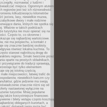
zczegóły, rozmawiać z ludźmi i
świadczać miejsca. Ogromnym atutem
h regionów jest też ich różnorodność.
mieniu kilkudziesięciu kilometrów
ć jeziora, lasy, niewielkie muzea,
 zabytkowe dwory i małe rodzinne
serwujące dania, których nie spotka się
iej. Właśnie w takich podróżach
e turystyka nie musi opierać się na
ości. Często to, co skromne i
okazuje się najbardziej wartościowe.
w, nie ma pośpiechu, a kontakt z
je się znacznie bardziej osobisty.
dgrywa również lokalna kuchnia. To
zęsto stanowi najkrótszą drogę do
rakteru regionu. Smaki tworzone przez
ania oparte na prostych składnikach,
 przywiązanie do tradycji sprawiają,
przestaje być tylko elementem
aje się jej istotną częścią.
małe miejscowości, łatwiej trafić do
ospodarstw, niewielkich karczm czy
nufaktur, gdzie jedzenie ma swoją
 doświadczenie znacznie różni się od
ferty nastawionej wyłącznie na
użenie turystów. Mniej popularne
ają także korzystniejsze finansowo.
ywienie i bilety wstępu często kosztują
najbardziej obleganych kurortach, a
e jakość doświadczenia może być