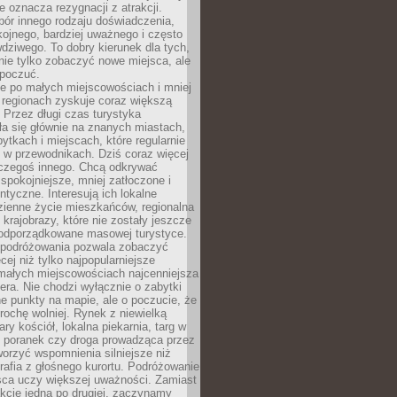
e oznacza rezygnacji z atrakcji.
ór innego rodzaju doświadczenia,
kojnego, bardziej uważnego i często
wdziwego. To dobry kierunek dla tych,
nie tylko zobaczyć nowe miejsca, ale
 poczuć.
e po małych miejscowościach i mniej
 regionach zyskuje coraz większą
 Przez długi czas turystyka
a się głównie na znanych miastach,
ytkach i miejscach, które regularnie
ę w przewodnikach. Dziś coraz więcej
czegoś innego. Chcą odkrywać
 spokojniejsze, mniej zatłoczone i
entyczne. Interesują ich lokalne
dzienne życie mieszkańców, regionalna
 krajobrazy, które nie zostały jeszcze
podporządkowane masowej turystyce.
 podróżowania pozwala zobaczyć
cej niż tylko najpopularniejsze
 małych miejscowościach najcenniejsza
ra. Nie chodzi wyłącznie o zabytki
e punkty na mapie, ale o poczucie, że
trochę wolniej. Rynek z niewielką
ary kościół, lokalna piekarnia, targ w
poranek czy droga prowadząca przez
orzyć wspomnienia silniejsze niż
grafia z głośnego kurortu. Podróżowanie
sca uczy większej uważności. Zamiast
akcje jedna po drugiej, zaczynamy