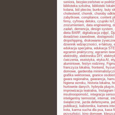
seniora
,
bezpieczeństwo w podróż
biblioteka szkolna
,
biblioteki lokal
kolana
,
ból pleców
,
bunkry
,
buty s
cholesterol
,
chomik
,
choroby odkl
zabytkowe
,
compliance
,
content p
firmy
,
cyfrowy detoks
,
czujniki IoT
zrozumieniem
,
data engineering
,
d
zadań
,
demencja
,
design system
,
dieta BARF
,
digitalizacja zdjęć
,
Dj
doradztwo zawodowe
,
dostępność
dropshipping
,
drukowanie żywiczn
dziennik wdzięczności
,
e-faktury
,
edukacja specjalna
,
edukacja ST
egzamin praktyczny
,
egzamin teor
elektrolity
,
elektronika DIY
,
elektr
ćwiczenia
,
eseistyka
,
etyka AI
,
et
aluminiowe
,
festyn rodzinny
,
Figm
franczyza lokalna
,
frontend
,
fryzu
domowe
,
garderoba minimalistycz
grafika wektorowa
,
granice osobis
gwara regionalna
,
gwarancja
,
hamu
higiena wzroku
,
historia lokalna
,
hi
hurtownie danych
,
hybryda plug-in
improwizacja teatralna
,
Instagram 
insulinooporność
,
integracja sens
inteligentny termostat
,
internat
,
int
świąteczne
,
jazda defensywna
,
je
publikacji
,
kalistenika
,
kamera int
kota
,
karma sucha dla psa
,
kasa f
przyszłości
,
kino domowe
,
kleszc