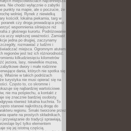
 małych miejscowościach najcenniejsza
ra. Nie chodzi wyłącznie o zabytki
e punkty na mapie, ale o poczucie, że
trochę wolniej. Rynek z niewielką
ary kościół, lokalna piekarnia, targ w
poranek czy droga prowadząca przez
orzyć wspomnienia silniejsze niż
grafia z głośnego kurortu. Podróżowanie
sca uczy większej uważności. Zamiast
akcje jedna po drugiej, zaczynamy
zczegóły, rozmawiać z ludźmi i
świadczać miejsca. Ogromnym atutem
h regionów jest też ich różnorodność.
mieniu kilkudziesięciu kilometrów
ć jeziora, lasy, niewielkie muzea,
 zabytkowe dwory i małe rodzinne
serwujące dania, których nie spotka się
iej. Właśnie w takich podróżach
e turystyka nie musi opierać się na
ości. Często to, co skromne i
okazuje się najbardziej wartościowe.
w, nie ma pośpiechu, a kontakt z
je się znacznie bardziej osobisty.
dgrywa również lokalna kuchnia. To
zęsto stanowi najkrótszą drogę do
rakteru regionu. Smaki tworzone przez
ania oparte na prostych składnikach,
 przywiązanie do tradycji sprawiają,
przestaje być tylko elementem
aje się jej istotną częścią.