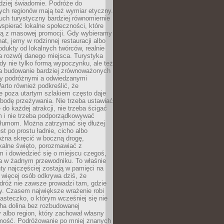
rdziej świadomie. Podróże do
ych regionów mają też wymiar etyczny.
uch turystyczny bardziej równomiernie
wspierać lokalne społeczności, które
ają z masowej promocji. Gdy wybieramy
at, jemy w rodzinnej restauracji albo
dukty od lokalnych twórców, realnie
 rozwój danego miejsca. Turystyka
edy nie tylko formą wypoczynku, ale też
 budowanie bardziej zrównoważonych
dzy podróżnymi a odwiedzanymi
arto również podkreślić, że
e poza utartym szlakiem często daje
bodę przeżywania. Nie trzeba ustawiać
 do każdej atrakcji, nie trzeba ścigać
m i nie trzeba podporządkowywać
 tłumom. Można zatrzymać się dłużej
st po prostu ładnie, cicho albo
ożna skręcić w boczną drogę,
kalne święto, porozmawiać z
 i dowiedzieć się o miejscu czegoś,
a w żadnym przewodniku. To właśnie
y najczęściej zostają w pamięci na
 więcej osób odkrywa dziś, że
dróż nie zawsze prowadzi tam, gdzie
y. Czasem największe wrażenie robi
iasteczko, o którym wcześniej się nie
cha dolina bez rozbudowanej
ry albo region, który zachował własny
amość. Podróżowanie po mniej znanych