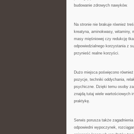
budowanie zdrowych nawyków.
Na stronie nie brakuje również tr
kreatyna, aminokwasy, witaminy, m
masy mięśniowej czy redukcję tkan
odpowiedzialnego korzystania z s
przynieść realne korzyści.
Dużo miejsca poświęcono również p
pozycje, techniki oddychania, rela
psychiczne. Dzięki temu osoby za
znajdą tutaj wiele wartościowych 
praktykę.
Serwis porusza także zagadnienia
odpowiedni wypoczynek, rozciągan