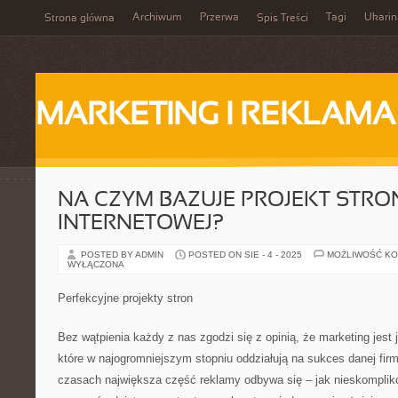
Archiwum
Przerwa
Tagi
Ukarin
Strona główna
Spis Treści
MARKETING I REKLAMA
NA CZYM BAZUJE PROJEKT STRO
INTERNETOWEJ?
POSTED BY ADMIN
POSTED ON SIE - 4 - 2025
MOŻLIWOŚĆ K
WYŁĄCZONA
Perfekcyjne projekty stron
Bez wątpienia każdy z nas zgodzi się z opinią, że marketing jest
które w najogromniejszym stopniu oddziałują na sukces danej fir
czasach największa część reklamy odbywa się – jak nieskomplik