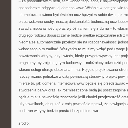
– za pośrednictwem netu, tam wobec tego jedną z najważniejszych
gospodarczej odgrywa jej domena www. Właśnie w następstwie t
internetowa powinna być świetna oraz łączyć w sobie dwie, jak 
przeciwstawne cechy, inaczej doskonałość techniczną oraz budow
zasad z niebanalnością oraz wyróżnianiem się z tłumu – to właśn
drugiego rodzaju dopuszczalne będzie prędkie rozpoznanie ich z wi
nieomalże automatycznie przełoży się na rozpoznawalność jednos
wobec tego o to zadbać. Wszystko to musimy wziąć pod uwagę 
powstawania witryny, czyli wtedy, kiedy przygotowywany jest proje
pragniemy, by zajęli się tym fachowcy – należałoby odwiedzić port
własne usługi oferuje obeznana firma. Pojęcie projektowania str
rzeczy różnie, jednakże z całą pewnością stosowny projekt powin
mierze to, jak domena internetowa www będzie się przedstawiać – 
stworzenia barwy oraz jak rozmieszczone będą jej poszczególne 
będzie miał z pewnością znaczenie jeśli chodzi przejrzystość ora
użytkownikach, drugi zaś z całą pewnością sprawi, że nawigacja
podstron witryny będzie prosta i bezproblemowa.
źródło: