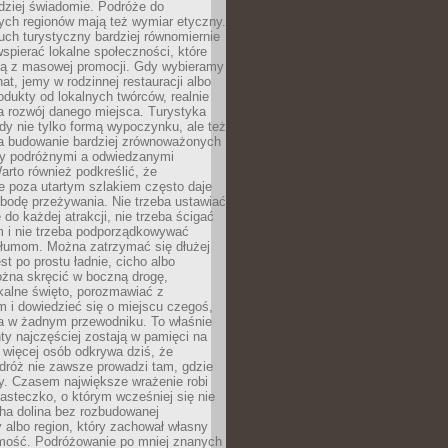
rdziej świadomie. Podróże do
ych regionów mają też wymiar etyczny.
uch turystyczny bardziej równomiernie
wspierać lokalne społeczności, które
ają z masowej promocji. Gdy wybieramy
at, jemy w rodzinnej restauracji albo
dukty od lokalnych twórców, realnie
 rozwój danego miejsca. Turystyka
edy nie tylko formą wypoczynku, ale też
 budowanie bardziej zrównoważonych
dzy podróżnymi a odwiedzanymi
arto również podkreślić, że
e poza utartym szlakiem często daje
bodę przeżywania. Nie trzeba ustawiać
 do każdej atrakcji, nie trzeba ścigać
m i nie trzeba podporządkowywać
 tłumom. Można zatrzymać się dłużej
st po prostu ładnie, cicho albo
ożna skręcić w boczną drogę,
kalne święto, porozmawiać z
 i dowiedzieć się o miejscu czegoś,
a w żadnym przewodniku. To właśnie
y najczęściej zostają w pamięci na
 więcej osób odkrywa dziś, że
dróż nie zawsze prowadzi tam, gdzie
y. Czasem największe wrażenie robi
iasteczko, o którym wcześniej się nie
cha dolina bez rozbudowanej
ry albo region, który zachował własny
amość. Podróżowanie po mniej znanych