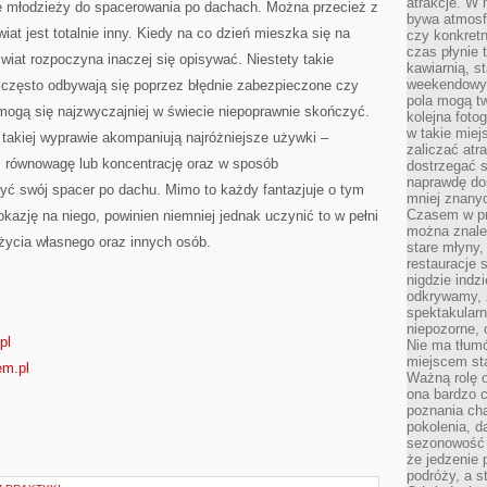
atrakcje. W
e młodzieży do spacerowania po dachach. Można przecież z
bywa atmosfe
wiat jest totalnie inny. Kiedy na co dzień mieszka się na
czy konkretn
czas płynie 
wiat rozpoczyna inaczej się opisywać. Niestety takie
kawiarnią, st
weekendowy 
 często odbywają się poprzez błędnie zabezpieczone czy
pola mogą tw
ogą się najzwyczajniej w świecie niepoprawnie skończyć.
kolejna foto
w takie miej
takiej wyprawie akompaniują najróżniejsze używki –
zaliczać atr
 równowagę lub koncentrację oraz w sposób
dostrzegać s
naprawdę do
yć swój spacer po dachu. Mimo to każdy fantazjuje o tym
mniej znanyc
Czasem w pro
kazję na niego, powinien niemniej jednak uczynić to w pełni
można znaleź
 życia własnego oraz innych osób.
stare młyny,
restauracje 
nigdzie indz
odkrywamy, ż
spektakularn
niepozorne, 
pl
Nie ma tłumó
miejscem sta
em.pl
Ważną rolę o
ona bardzo c
poznania cha
pokolenia, d
sezonowość i
że jedzenie 
podróży, a st