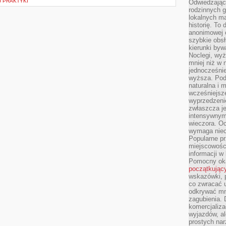
 PRAKTYKI
Odwiedzając 
rodzinnych g
lokalnych ma
historię. To
anonimowej o
szybkie obsł
kierunki byw
Noclegi, wyż
mniej niż w 
jednocześni
wyższa. Podr
naturalna i 
wcześniejsz
wyprzedzenie
zwłaszcza je
intensywnym
wieczora. Oc
wymaga niec
Popularne pr
miejscowośc
informacji w
Pomocny oka
początkując
wskazówki, p
co zwracać u
odkrywać mn
zagubienia. 
komercjaliza
wyjazdów, al
prostych na