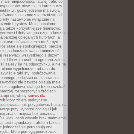
małe miejscowości, łatwiej trafić do
ospodarstw, niewielkich karczm czy
nufaktur, gdzie jedzenie ma swoją
 doświadczenie znacznie różni się od
ferty nastawionej wyłącznie na
użenie turystów. Mniej popularne
ają także korzystniejsze finansowo.
ywienie i bilety wstępu często kosztują
najbardziej obleganych kurortach, a
e jakość doświadczenia może być
óż staje się spokojniejsza, bardziej
mniej podporządkowana konieczności
ej rezerwacji wszystkiego z dużym
m. Dla wielu osób to ogromna zaleta,
śli zależy im na odpoczynku, a nie na
 planie wypełnionym od rana do
zywiście taki styl podróżowania
o innego podejścia do planowania.
zewodniki nie zawsze opisują małe
i szczegółowo, dlatego trzeba szukać
 bardziej rozproszonych źródłach.
zuje się wtedy
serwis dla
ych
który zbiera praktyczne
odpowiada, jak przygotować trasę, na
wagę przy wyborze noclegu i jak
iej znane miejsca bez poczucia
Dla wielu osób właśnie brak nadmiernej
cji jest największym atutem takich
e jednocześnie potrzebują one
rzędzi, które pomogą podróżować