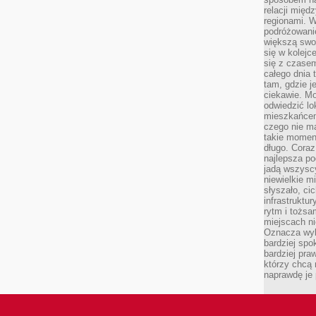
relacji mię
regionami. W
podróżowani
większą swo
się w kolejce
się z czase
całego dnia
tam, gdzie je
ciekawie. M
odwiedzić lo
mieszkańcem
czego nie m
takie moment
długo. Coraz
najlepsza po
jadą wszysc
niewielkie m
słyszało, ci
infrastruktu
rytm i tożs
miejscach ni
Oznacza wyb
bardziej spo
bardziej pra
którzy chcą 
naprawdę je