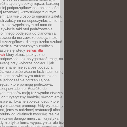
óż staje się spokojniejsza, bardziej
mniej podporządkowana konieczności
ej rezerwacji wszystkiego z dużym
m. Dla wielu osób to ogromna zaleta,
śli zależy im na odpoczynku, a nie na
 planie wypełnionym od rana do
zywiście taki styl podróżowania
o innego podejścia do planowania.
zewodniki nie zawsze opisują małe
i szczegółowo, dlatego trzeba szukać
 bardziej rozproszonych źródłach.
zuje się wtedy
serwis dla
ych
który zbiera praktyczne
odpowiada, jak przygotować trasę, na
wagę przy wyborze noclegu i jak
iej znane miejsca bez poczucia
Dla wielu osób właśnie brak nadmiernej
cji jest największym atutem takich
e jednocześnie potrzebują one
rzędzi, które pomogą podróżować
rdziej świadomie. Podróże do
ych regionów mają też wymiar etyczny.
uch turystyczny bardziej równomiernie
wspierać lokalne społeczności, które
ają z masowej promocji. Gdy wybieramy
at, jemy w rodzinnej restauracji albo
dukty od lokalnych twórców, realnie
 rozwój danego miejsca. Turystyka
edy nie tylko formą wypoczynku, ale też
 budowanie bardziej zrównoważonych