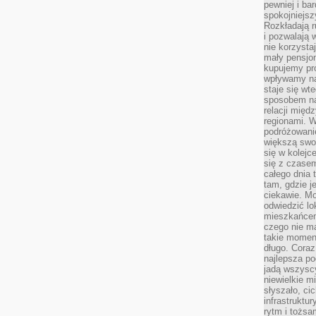
pewniej i ba
spokojniejsz
Rozkładają r
i pozwalają 
nie korzyst
mały pensjon
kupujemy pro
wpływamy na
staje się wt
sposobem na
relacji mię
regionami. W
podróżowani
większą swo
się w kolejce
się z czase
całego dnia
tam, gdzie je
ciekawie. M
odwiedzić lo
mieszkańcem
czego nie m
takie moment
długo. Coraz
najlepsza po
jadą wszysc
niewielkie m
słyszało, ci
infrastruktu
rytm i tożs