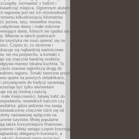
zczegóły, rozmawiać z ludźmi i
świadczać miejsca. Ogromnym atutem
h regionów jest też ich różnorodność.
mieniu kilkudziesięciu kilometrów
ć jeziora, lasy, niewielkie muzea,
 zabytkowe dwory i małe rodzinne
serwujące dania, których nie spotka się
iej. Właśnie w takich podróżach
e turystyka nie musi opierać się na
ości. Często to, co skromne i
okazuje się najbardziej wartościowe.
w, nie ma pośpiechu, a kontakt z
je się znacznie bardziej osobisty.
dgrywa również lokalna kuchnia. To
zęsto stanowi najkrótszą drogę do
rakteru regionu. Smaki tworzone przez
ania oparte na prostych składnikach,
 przywiązanie do tradycji sprawiają,
przestaje być tylko elementem
aje się jej istotną częścią.
małe miejscowości, łatwiej trafić do
ospodarstw, niewielkich karczm czy
nufaktur, gdzie jedzenie ma swoją
 doświadczenie znacznie różni się od
ferty nastawionej wyłącznie na
użenie turystów. Mniej popularne
ają także korzystniejsze finansowo.
ywienie i bilety wstępu często kosztują
najbardziej obleganych kurortach, a
e jakość doświadczenia może być