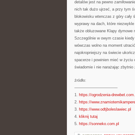
detalów jest na pewno zamiłowani
nich tak dużo ujrzeć, a przy tym ś
blokowisku wtenczas z góry cały ś
wyprawy na dach, które niezwykle
także obluzowane Klapy dymowe m
Szczególnie w owym czasie kiedy 
wówczas wolno na moment utracić
najokropniejszy na świecie ukończ
spacerze i powinien mieć w życiu o
świadomie i nie narażając zbytnio
źródło:
———————————
1.
https://ogrodzenia-drewbet.com.
2.
https://www.znamiotemikamper
3.
https://www.odtjboleslawiec.pl
4.
kliknij tutaj
5.
https://sonneko.com.pl