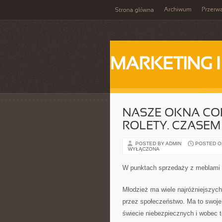
Archiwum
Przerw
Strona główna
MARKETING 
NASZE OKNA COR
ROLETY. CZASEM
POSTED BY ADMIN
POSTED ON
WYŁĄCZONA
W punktach sprzedaży z meblami
Młodzież ma wiele najróżniejszych
przez społeczeństwo. Ma to swoje 
świecie niebezpiecznych i wobec t