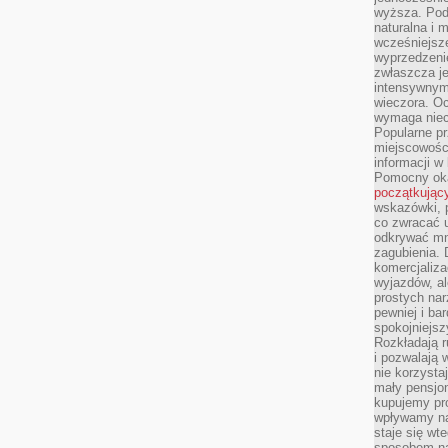
wyższa. Podr
naturalna i 
wcześniejsz
wyprzedzenie
zwłaszcza je
intensywnym
wieczora. Oc
wymaga niec
Popularne pr
miejscowośc
informacji w
Pomocny oka
początkując
wskazówki, p
co zwracać u
odkrywać mn
zagubienia. 
komercjaliza
wyjazdów, al
prostych na
pewniej i ba
spokojniejsz
Rozkładają r
i pozwalają 
nie korzyst
mały pensjon
kupujemy pro
wpływamy na
staje się wt
sposobem na