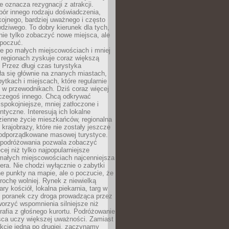
e oznacza rezygnacji z atrakcji.
ór innego rodzaju doświadczenia,
kojnego, bardziej uważnego i często
wdziwego. To dobry kierunek dla tych,
nie tylko zobaczyć nowe miejsca, ale
 poczuć.
e po małych miejscowościach i mniej
 regionach zyskuje coraz większą
 Przez długi czas turystyka
a się głównie na znanych miastach,
ytkach i miejscach, które regularnie
ę w przewodnikach. Dziś coraz więcej
czegoś innego. Chcą odkrywać
 spokojniejsze, mniej zatłoczone i
entyczne. Interesują ich lokalne
dzienne życie mieszkańców, regionalna
 krajobrazy, które nie zostały jeszcze
podporządkowane masowej turystyce.
 podróżowania pozwala zobaczyć
cej niż tylko najpopularniejsze
 małych miejscowościach najcenniejsza
ra. Nie chodzi wyłącznie o zabytki
e punkty na mapie, ale o poczucie, że
trochę wolniej. Rynek z niewielką
ary kościół, lokalna piekarnia, targ w
poranek czy droga prowadząca przez
orzyć wspomnienia silniejsze niż
grafia z głośnego kurortu. Podróżowanie
sca uczy większej uważności. Zamiast
akcje jedna po drugiej, zaczynamy