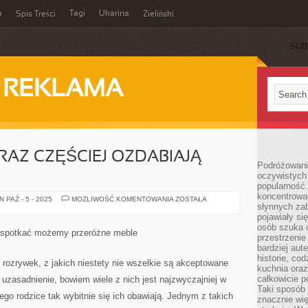
a
Tagi
Ukarina
Spis Treści
Zieliński
SUB
I REKLAMA
AZ CZĘŚCIEJ OZDABIAJĄ
Podróżowani
oczywistych
popularność.
koncentrował
NASZE
 PAŹ - 5 - 2025
MOŻLIWOŚĆ KOMENTOWANIA
ZOSTAŁA
słynnych zab
OKNA
CORAZ
pojawiały si
CZĘŚCIEJ
osób szuka 
OZDABIAJĄ
 spotkać możemy przeróżne meble
ROLETY.
przestrzenie
CZASEM
bardziej aut
historie, co
 rozrywek, z jakich niestety nie wszelkie są akceptowane
kuchnia oraz
całkowicie 
uzasadnienie, bowiem wiele z nich jest najzwyczajniej w
Taki sposób
ego rodzice tak wybitnie się ich obawiają. Jednym z takich
znacznie wię