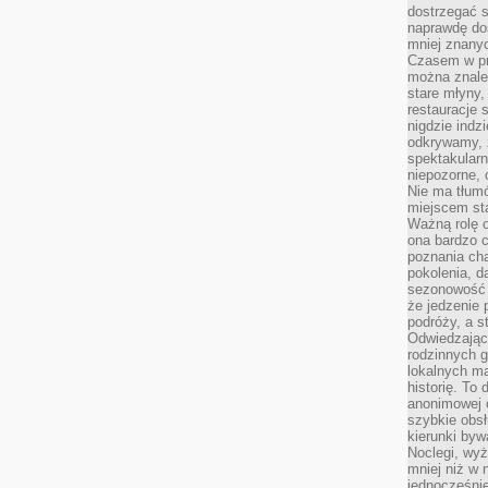
dostrzegać s
naprawdę do
mniej znanyc
Czasem w pro
można znaleź
stare młyny,
restauracje 
nigdzie indz
odkrywamy, ż
spektakularn
niepozorne, 
Nie ma tłumó
miejscem sta
Ważną rolę o
ona bardzo c
poznania cha
pokolenia, d
sezonowość i
że jedzenie 
podróży, a st
Odwiedzając 
rodzinnych g
lokalnych ma
historię. To
anonimowej o
szybkie obsł
kierunki byw
Noclegi, wyż
mniej niż w 
jednocześni