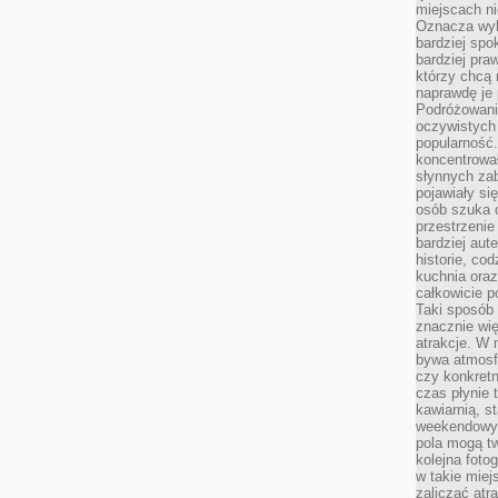
miejscach ni
Oznacza wyb
bardziej spo
bardziej pra
którzy chcą 
naprawdę je
Podróżowani
oczywistych
popularność.
koncentrował
słynnych zab
pojawiały si
osób szuka 
przestrzenie
bardziej aut
historie, co
kuchnia oraz
całkowicie 
Taki sposób
znacznie wię
atrakcje. W
bywa atmosfe
czy konkretn
czas płynie 
kawiarnią, st
weekendowy 
pola mogą tw
kolejna foto
w takie miej
zaliczać atr