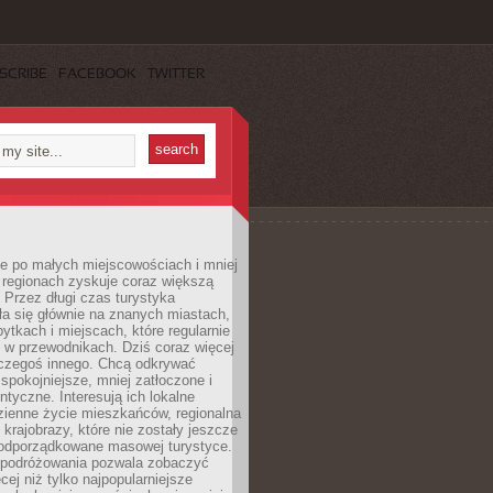
SCRIBE
FACEBOOK
TWITTER
e po małych miejscowościach i mniej
 regionach zyskuje coraz większą
 Przez długi czas turystyka
a się głównie na znanych miastach,
ytkach i miejscach, które regularnie
ę w przewodnikach. Dziś coraz więcej
czegoś innego. Chcą odkrywać
 spokojniejsze, mniej zatłoczone i
entyczne. Interesują ich lokalne
dzienne życie mieszkańców, regionalna
 krajobrazy, które nie zostały jeszcze
podporządkowane masowej turystyce.
 podróżowania pozwala zobaczyć
cej niż tylko najpopularniejsze