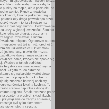
 małych miejscowościach najcenniejsza
ra. Nie chodzi wyłącznie o zabytki
e punkty na mapie, ale o poczucie, że
trochę wolniej. Rynek z niewielką
ary kościół, lokalna piekarnia, targ w
poranek czy droga prowadząca przez
orzyć wspomnienia silniejsze niż
grafia z głośnego kurortu. Podróżowanie
sca uczy większej uważności. Zamiast
akcje jedna po drugiej, zaczynamy
zczegóły, rozmawiać z ludźmi i
świadczać miejsca. Ogromnym atutem
h regionów jest też ich różnorodność.
mieniu kilkudziesięciu kilometrów
ć jeziora, lasy, niewielkie muzea,
 zabytkowe dwory i małe rodzinne
serwujące dania, których nie spotka się
iej. Właśnie w takich podróżach
e turystyka nie musi opierać się na
ości. Często to, co skromne i
okazuje się najbardziej wartościowe.
w, nie ma pośpiechu, a kontakt z
je się znacznie bardziej osobisty.
dgrywa również lokalna kuchnia. To
zęsto stanowi najkrótszą drogę do
rakteru regionu. Smaki tworzone przez
ania oparte na prostych składnikach,
 przywiązanie do tradycji sprawiają,
przestaje być tylko elementem
aje się jej istotną częścią.