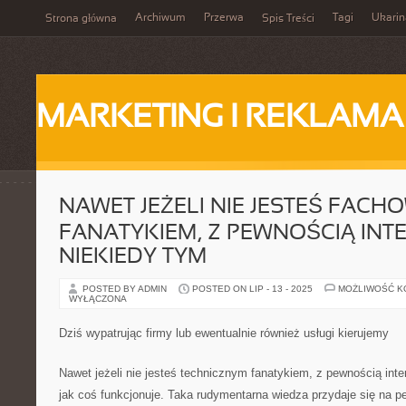
Archiwum
Przerwa
Tagi
Ukarin
Strona główna
Spis Treści
MARKETING I REKLAMA
NAWET JEŻELI NIE JESTEŚ FAC
FANATYKIEM, Z PEWNOŚCIĄ INTE
NIEKIEDY TYM
POSTED BY ADMIN
POSTED ON LIP - 13 - 2025
MOŻLIWOŚĆ 
WYŁĄCZONA
Dziś wypatrując firmy lub ewentualnie również usługi kierujemy
Nawet jeżeli nie jesteś technicznym fanatykiem, z pewnością inte
jak coś funkcjonuje. Taka rudymentarna wiedza przydaje się na p