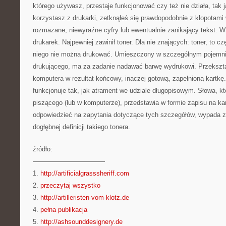
którego używasz, przestaje funkcjonować czy też nie działa, tak j
korzystasz z drukarki, zetknąłeś się prawdopodobnie z kłopotami 
rozmazane, niewyraźne cyfry lub ewentualnie zanikający tekst. 
drukarek. Najpewniej zawinił toner. Dla nie znających: toner, to c
niego nie można drukować. Umieszczony w szczególnym pojemni
drukującego, ma za zadanie nadawać barwę wydrukowi. Przekszta
komputera w rezultat końcowy, inaczej gotową, zapełnioną kartk
funkcjonuje tak, jak atrament we udziale długopisowym. Słowa, kt
piszącego (lub w komputerze), przedstawia w formie zapisu na kar
odpowiedzieć na zapytania dotyczące tych szczegółów, wypada z
dogłębnej definicji takiego tonera.
źródło:
———————————
1.
http://artificialgrasssheriff.com
2.
przeczytaj wszystko
3.
http://artilleristen-vom-klotz.de
4.
pełna publikacja
5.
http://ashsounddesignery.de