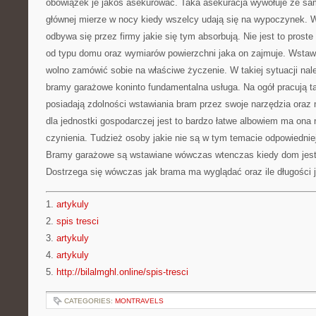
obowiązek je jakoś asekurować. Taka asekuracja wywołuje że sa
głównej mierze w nocy kiedy wszelcy udają się na wypoczynek.
odbywa się przez firmy jakie się tym absorbują. Nie jest to pros
od typu domu oraz wymiarów powierzchni jaka on zajmuje. Wsta
wolno zamówić sobie na właściwe życzenie. W takiej sytuacji nale
bramy garażowe koninto fundamentalna usługa. Na ogół pracują t
posiadają zdolności wstawiania bram przez swoje narzędzia oraz
dla jednostki gospodarczej jest to bardzo łatwe albowiem ma ona 
czynienia. Tudzież osoby jakie nie są w tym temacie odpowiedniej
Bramy garażowe są wstawiane wówczas wtenczas kiedy dom jest
Dostrzega się wówczas jak brama ma wyglądać oraz ile długości 
1.
artykuly
2.
spis tresci
3.
artykuly
4.
artykuly
5.
http://bilalmghl.online/spis-tresci
CATEGORIES:
MONTRAVELS