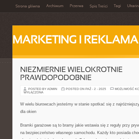
Archiwum
Przerwa
Tagi
Ukarin
Strona główna
Spis Treści
MARKETING I REKLAMA
NIEZMIERNIE WIELOKROTNIE
PRAWDOPODOBNIE
POSTED BY ADMIN
POSTED ON PAŹ - 2 - 2025
MOŻLIWOŚĆ K
WYŁĄCZONA
W wielu biurowcach jesteśmy w stanie spotkać się z najróżniejs
dla okien
Bramki garażowe są to bramy jakie wstawia się z reguły przy pr
na bezpieczeństwo własnego samochodu. Każdy kto posiada choc