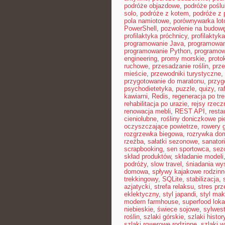
podróże objazdowe
,
podróże pośl
solo
,
podróże z kotem
,
podróże z 
pola namiotowe
,
porównywarka lot
PowerShell
,
pozwolenie na budow
profilaktyka próchnicy
,
profilaktyk
programowanie Java
,
programowan
programowanie Python
,
programow
engineering
,
promy morskie
,
proto
ruchowe
,
przesadzanie roślin
,
prz
mieście
,
przewodniki turystyczne
,
przygotowanie do maratonu
,
przyg
psychodietetyka
,
puzzle
,
quizy
,
ra
kawiarni
,
Redis
,
regeneracja po tr
rehabilitacja po urazie
,
rejsy rzecz
renowacja mebli
,
REST API
,
resta
cieniolubne
,
rośliny doniczkowe pi
oczyszczające powietrze
,
rowery 
rozgrzewka biegowa
,
rozrywka d
rzeźba
,
sałatki sezonowe
,
sanator
scrapbooking
,
sen sportowca
,
sez
skład produktów
,
składanie modeli
podróży
,
slow travel
,
śniadania wy
domowa
,
spływy kajakowe rodzinn
trekkingowy
,
SQLite
,
stabilizacja
,
azjatycki
,
strefa relaksu
,
stres prz
eklektyczny
,
styl japandi
,
styl ma
modern farmhouse
,
superfood loka
niebieskie
,
świece sojowe
,
sylwes
roślin
,
szlaki górskie
,
szlaki histo
szlaki rowerowe rodzinne
,
szlaki w