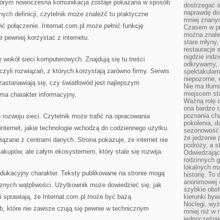
którym nowoczesna komunikacja zostaje pokazana w sposób
dostrzegać s
naprawdę do
nych definicji, czytelnik może znaleźć tu praktyczne
mniej znanyc
ić połączenie. Internat.com.pl może pełnić funkcję
Czasem w pro
można znaleź
pewniej korzystać z internetu.
stare młyny,
restauracje 
nigdzie indz
 wokół sieci komputerowych. Znajdują się tu treści
odkrywamy, ż
 czyli rozwiązań, z których korzystają zarówno firmy. Serwis
spektakularn
niepozorne, 
astanawiają się, czy światłowód jest najlepszym
Nie ma tłumó
miejscem sta
ma charakter informacyjny.
Ważną rolę o
ona bardzo c
poznania cha
o rozwoju sieci. Czytelnik może trafić na opracowania
pokolenia, d
internet, jakie technologie wchodzą do codziennego użytku.
sezonowość i
że jedzenie 
ązane z centrami danych. Strona pokazuje, że internet nie
podróży, a st
 zakupów, ale całym ekosystemem, który stale się rozwija.
Odwiedzając 
rodzinnych g
lokalnych ma
edukacyjny charakter. Teksty publikowane na stronie mogą
historię. To
anonimowej o
nych wątpliwości. Użytkownik może dowiedzieć się, jak
szybkie obsł
i sprawiają, że Internat.com.pl może być bazą
kierunki byw
Noclegi, wyż
, które nie zawsze czują się pewnie w technicznym
mniej niż w 
jednocześni