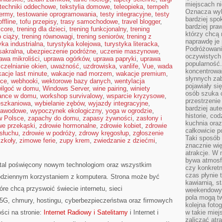
miejscach ni
techniki oddechowe
,
tekstylia domowe
,
teleopieka
,
tempeh
Oznacza wyb
termy
,
testowanie oprogramowania
,
testy integracyjne
,
testy
bardziej spo
ffline
,
tofu przepisy
,
trasy samochodowe
,
travel blogger
,
bardziej pra
 core
,
trening dla dzieci
,
trening funkcjonalny
,
trening
którzy chcą 
o ciąży
,
trening równowagi
,
trening seniorów
,
trening z
naprawdę je
yka industrialna
,
turystyka kolejowa
,
turystyka literacka
,
Podróżowani
sakralna
,
ubezpieczenie podróżne
,
uczenie maszynowe
,
oczywistych
awa mikroliści
,
uprawa ogórków
,
uprawa papryki
,
uprawa
popularność.
czelnianie okien
,
uważność
,
uzdrowiska
,
vanlife
,
Vue
,
wada
koncentrował
acje last minute
,
wakacje nad morzem
,
wakacje premium
,
słynnych zab
sce
,
webhooki
,
wektorowe bazy danych
,
wentylacja
pojawiały si
ilgoć w domu
,
Windows Server
,
wine pairing
,
winiety
osób szuka 
lance w domu
,
workshop survivalowy
,
wsparcie kryzysowe
,
przestrzenie
eszkaniowa
,
wybielanie zębów
,
wyjazdy integracyjne
,
bardziej aut
zawodowe
,
wypoczynek ekologiczny
,
yoga w ogrodzie
,
historie, co
w Polsce
,
zapachy do domu
,
zapasy żywności
,
zasłony i
kuchnia oraz
we przekąski
,
zdrowie hormonalne
,
zdrowie kobiet
,
zdrowie
całkowicie 
 słuchu
,
zdrowie w podróży
,
zdrowy kręgosłup
,
zgłoszenie
Taki sposób
szkoły
,
zimowe ferie
,
zupy krem
,
zwiedzanie z dziećmi
,
znacznie wię
atrakcje. W
bywa atmosfe
rtal poświęcony nowym technologiom oraz wszystkim
czy konkretn
czas płynie 
codziennym korzystaniem z komputera. Strona może być
kawiarnią, st
re chcą przyswoić świecie internetu, sieci
weekendowy 
pola mogą tw
5G, chmury, hostingu, cyberbezpieczeństwa oraz firmowych
kolejna foto
ści na stronie:
Internet Radiowy i Satelitarny
i Internet i
w takie miej
zaliczać atr