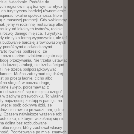
rdziej świadomie. Podróże do
ych regionów mają też wymiar etyczny.
uch turystyczny bardziej równomiernie
wspierać lokalne społeczności, które
ają z masowej promocji. Gdy wybieramy
at, jemy w rodzinnej restauracji albo
dukty od lokalnych twórców, realnie
 rozwój danego miejsca. Turystyka
edy nie tylko formą wypoczynku, ale też
 budowanie bardziej zrównoważonych
dzy podróżnymi a odwiedzanymi
arto również podkreślić, że
e poza utartym szlakiem często daje
bodę przeżywania. Nie trzeba ustawiać
 do każdej atrakcji, nie trzeba ścigać
m i nie trzeba podporządkowywać
 tłumom. Można zatrzymać się dłużej
st po prostu ładnie, cicho albo
ożna skręcić w boczną drogę,
kalne święto, porozmawiać z
 i dowiedzieć się o miejscu czegoś,
a w żadnym przewodniku. To właśnie
y najczęściej zostają w pamięci na
 więcej osób odkrywa dziś, że
dróż nie zawsze prowadzi tam, gdzie
y. Czasem największe wrażenie robi
iasteczko, o którym wcześniej się nie
cha dolina bez rozbudowanej
ry albo region, który zachował własny
amość. Podróżowanie po mniej znanych