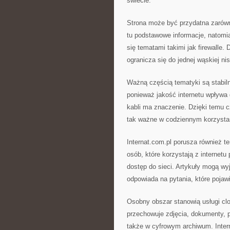
świecie.
Strona może być przydatna zarówn
tu podstawowe informacje, natomi
się tematami takimi jak firewalle.
ogranicza się do jednej wąskiej ni
Ważną częścią tematyki są stabilne
ponieważ jakość internetu wpływa 
kabli ma znaczenie. Dzięki temu c
tak ważne w codziennym korzystani
Internat.com.pl porusza również t
osób, które korzystają z internet
dostęp do sieci. Artykuły mogą wyj
odpowiada na pytania, które pojawi
Osobny obszar stanowią usługi cl
przechowuje zdjęcia, dokumenty, pr
także w cyfrowym archiwum. Inte