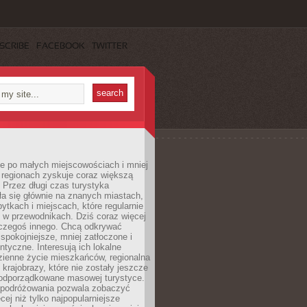
SCRIBE
FACEBOOK
TWITTER
e po małych miejscowościach i mniej
 regionach zyskuje coraz większą
 Przez długi czas turystyka
a się głównie na znanych miastach,
ytkach i miejscach, które regularnie
ę w przewodnikach. Dziś coraz więcej
czegoś innego. Chcą odkrywać
 spokojniejsze, mniej zatłoczone i
entyczne. Interesują ich lokalne
dzienne życie mieszkańców, regionalna
 krajobrazy, które nie zostały jeszcze
podporządkowane masowej turystyce.
 podróżowania pozwala zobaczyć
cej niż tylko najpopularniejsze