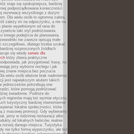
óż staje się spokojniejsza, bardziej
mniej podporządkowana konieczności
ej rezerwacji wszystkiego z dużym
m. Dla wielu osób to ogromna zaleta,
śli zależy im na odpoczynku, a nie na
 planie wypełnionym od rana do
zywiście taki styl podróżowania
o innego podejścia do planowania.
zewodniki nie zawsze opisują małe
i szczegółowo, dlatego trzeba szukać
 bardziej rozproszonych źródłach.
zuje się wtedy
serwis dla
ych
który zbiera praktyczne
odpowiada, jak przygotować trasę, na
wagę przy wyborze noclegu i jak
iej znane miejsca bez poczucia
Dla wielu osób właśnie brak nadmiernej
cji jest największym atutem takich
e jednocześnie potrzebują one
rzędzi, które pomogą podróżować
rdziej świadomie. Podróże do
ych regionów mają też wymiar etyczny.
uch turystyczny bardziej równomiernie
wspierać lokalne społeczności, które
ają z masowej promocji. Gdy wybieramy
at, jemy w rodzinnej restauracji albo
dukty od lokalnych twórców, realnie
 rozwój danego miejsca. Turystyka
edy nie tylko formą wypoczynku, ale też
 budowanie bardziej zrównoważonych