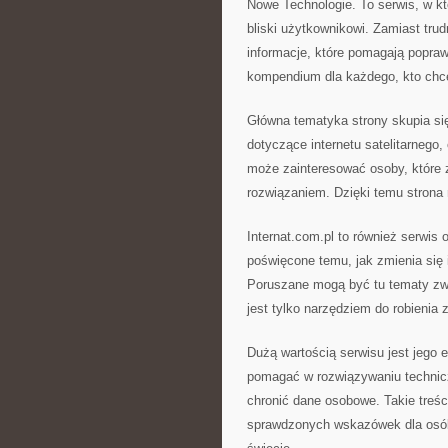
Nowe Technologie. To serwis, w 
bliski użytkownikowi. Zamiast trud
informacje, które pomagają popraw
kompendium dla każdego, kto chce 
Główna tematyka strony skupia się
dotyczące internetu satelitarnego,
może zainteresować osoby, które z
rozwiązaniem. Dzięki temu strona 
Internat.com.pl to również serwis 
poświęcone temu, jak zmienia się 
Poruszane mogą być tu tematy zwi
jest tylko narzędziem do robienia
Dużą wartością serwisu jest jego 
pomagać w rozwiązywaniu technicz
chronić dane osobowe. Takie treśc
sprawdzonych wskazówek dla osób