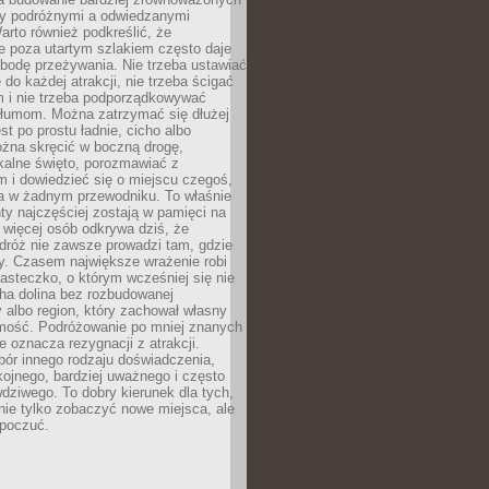
dzy podróżnymi a odwiedzanymi
arto również podkreślić, że
e poza utartym szlakiem często daje
bodę przeżywania. Nie trzeba ustawiać
 do każdej atrakcji, nie trzeba ścigać
m i nie trzeba podporządkowywać
 tłumom. Można zatrzymać się dłużej
st po prostu ładnie, cicho albo
ożna skręcić w boczną drogę,
kalne święto, porozmawiać z
 i dowiedzieć się o miejscu czegoś,
a w żadnym przewodniku. To właśnie
y najczęściej zostają w pamięci na
 więcej osób odkrywa dziś, że
dróż nie zawsze prowadzi tam, gdzie
y. Czasem największe wrażenie robi
iasteczko, o którym wcześniej się nie
cha dolina bez rozbudowanej
ry albo region, który zachował własny
amość. Podróżowanie po mniej znanych
e oznacza rezygnacji z atrakcji.
ór innego rodzaju doświadczenia,
kojnego, bardziej uważnego i często
wdziwego. To dobry kierunek dla tych,
nie tylko zobaczyć nowe miejsca, ale
 poczuć.