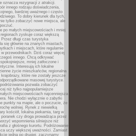
e oznacza rezygnacji z atrakcji.
ór innego rodzaju doświadczenia,
kojnego, bardziej uważnego i często
wdziwego. To dobry kierunek dla tych,
nie tylko zobaczyć nowe miejsca, ale
 poczuć.
e po małych miejscowościach i mniej
 regionach zyskuje coraz większą
 Przez długi czas turystyka
a się głównie na znanych miastach,
ytkach i miejscach, które regularnie
ę w przewodnikach. Dziś coraz więcej
czegoś innego. Chcą odkrywać
 spokojniejsze, mniej zatłoczone i
entyczne. Interesują ich lokalne
dzienne życie mieszkańców, regionalna
 krajobrazy, które nie zostały jeszcze
podporządkowane masowej turystyce.
 podróżowania pozwala zobaczyć
cej niż tylko najpopularniejsze
 małych miejscowościach najcenniejsza
ra. Nie chodzi wyłącznie o zabytki
e punkty na mapie, ale o poczucie, że
trochę wolniej. Rynek z niewielką
ary kościół, lokalna piekarnia, targ w
poranek czy droga prowadząca przez
orzyć wspomnienia silniejsze niż
grafia z głośnego kurortu. Podróżowanie
sca uczy większej uważności. Zamiast
akcje jedna po drugiej, zaczynamy