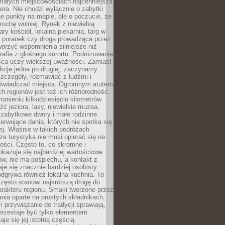
 małych miejscowościach najcenniejsza
ra. Nie chodzi wyłącznie o zabytki
e punkty na mapie, ale o poczucie, że
trochę wolniej. Rynek z niewielką
ary kościół, lokalna piekarnia, targ w
poranek czy droga prowadząca przez
orzyć wspomnienia silniejsze niż
grafia z głośnego kurortu. Podróżowanie
sca uczy większej uważności. Zamiast
akcje jedna po drugiej, zaczynamy
zczegóły, rozmawiać z ludźmi i
świadczać miejsca. Ogromnym atutem
h regionów jest też ich różnorodność.
mieniu kilkudziesięciu kilometrów
ć jeziora, lasy, niewielkie muzea,
 zabytkowe dwory i małe rodzinne
serwujące dania, których nie spotka się
iej. Właśnie w takich podróżach
e turystyka nie musi opierać się na
ości. Często to, co skromne i
okazuje się najbardziej wartościowe.
w, nie ma pośpiechu, a kontakt z
je się znacznie bardziej osobisty.
dgrywa również lokalna kuchnia. To
zęsto stanowi najkrótszą drogę do
rakteru regionu. Smaki tworzone przez
ania oparte na prostych składnikach,
 przywiązanie do tradycji sprawiają,
przestaje być tylko elementem
aje się jej istotną częścią.