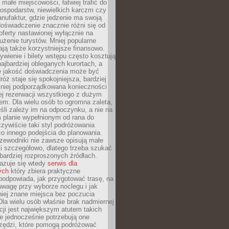
małe miejscowości, łatwiej trafić do
ospodarstw, niewielkich karczm czy
nufaktur, gdzie jedzenie ma swoją
 doświadczenie znacznie różni się od
ferty nastawionej wyłącznie na
użenie turystów. Mniej popularne
ają także korzystniejsze finansowo.
ywienie i bilety wstępu często kosztują
najbardziej obleganych kurortach, a
e jakość doświadczenia może być
óż staje się spokojniejsza, bardziej
mniej podporządkowana konieczności
ej rezerwacji wszystkiego z dużym
m. Dla wielu osób to ogromna zaleta,
śli zależy im na odpoczynku, a nie na
 planie wypełnionym od rana do
zywiście taki styl podróżowania
o innego podejścia do planowania.
zewodniki nie zawsze opisują małe
i szczegółowo, dlatego trzeba szukać
 bardziej rozproszonych źródłach.
zuje się wtedy
serwis dla
ych
który zbiera praktyczne
odpowiada, jak przygotować trasę, na
wagę przy wyborze noclegu i jak
iej znane miejsca bez poczucia
Dla wielu osób właśnie brak nadmiernej
cji jest największym atutem takich
e jednocześnie potrzebują one
rzędzi, które pomogą podróżować