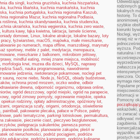
Odwiedzając 
hnia dla singli
,
kuchnia gruzińska
,
kuchnia hiszpańska
,
rodzinnych g
ska
,
kuchnia libańska
,
kuchnia marokańska
,
kuchnia
lokalnych ma
ńska
,
kuchnia portugalska
,
kuchnia regionalna Kaszub
,
historię. To
hnia regionalna Mazur
,
kuchnia regionalna Podlasia
,
anonimowej o
a roślinna
,
kuchnia skandynawska
,
kuchnia studencka
,
szybkie obsł
uchnia ukraińska
,
kuchnia węgierska
,
kuchnia zero waste
,
kierunki byw
,
kultura kawy
,
łąka kwietna
,
laktacja
,
lamele ścienne
,
Noclegi, wyż
oniady domowe
,
Linux
,
lokalne atrakcje
,
lokalne bazary
,
loty
mniej niż w 
 pracy
,
łyżwiarstwo
,
macOS
,
majówka
,
małe mieszkanie
,
jednocześni
alowanie po numerach
,
mapa offline
,
marszobiegi
,
marynaty
wyższa. Podr
aż sportowy
,
meble z palet
,
medytacja
,
menopauza
,
naturalna i 
jmowane
,
mieszkanie z balkonem
,
mikrobiom jelitowy
,
wcześniejsz
yprawy
,
mindful eating
,
mniej znane miejsca
,
mobilność
wyprzedzenie
,
morfologia krwi
,
muzea dla dzieci
,
MySQL
,
naprawy
zwłaszcza je
zędzia SaaS
,
nauka programowania
,
nawodnienie
intensywnym
rnowanie jedzenia
,
nietolerancje pokarmowe
,
noclegi pet
wieczora. Oc
 z sauną
,
nocne niebo
,
Node.js
,
NoSQL
,
obiady budżetowe
,
wymaga niec
taków
,
ochrona przed mrozem
,
oczko wodne
,
odbiór
Popularne pr
odnawianie drewna
,
odporność organizmu
,
odprawa online
,
miejscowośc
niorów
,
ogród deszczowy
,
ogród miejski
,
ogród na parapecie
,
informacji w
kowy
,
ogród zimowy pomysły
,
ogrzewanie miejskie
,
opieka
Pomocny oka
,
opiekun rodzinny
,
opłaty administracyjne
,
opóźniony lot
,
początkując
iżarni
,
organizacja szafy
,
origami
,
ortodoncja
,
oświetlenie
wskazówki, p
e
,
paintball
,
pakowanie plecaka
,
pałace w Polsce
,
palety
co zwracać u
 linowe
,
parki tematyczne
,
parkingi lotniskowe
,
permakultura
,
odkrywać mn
 na zakwasie
,
pieczenie ciast
,
pieczywo bezglutenowe
,
zagubienia. 
orczyków
,
pielęgnacja sukulentów
,
pierwsza pomoc
komercjaliza
,
planowanie posiłków
,
planowanie zakupów
,
pleśń w
wyjazdów, al
atek od nieruchomości
,
podróż pociągiem
,
podróże
prostych na
róże edukacyjne
,
podróże kamperem
,
podróże kulinarne
,