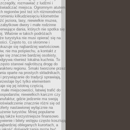
zczegóły, rozmawiać z ludźmi i
świadczać miejsca. Ogromnym atutem
h regionów jest też ich różnorodność.
mieniu kilkudziesięciu kilometrów
ć jeziora, lasy, niewielkie muzea,
 zabytkowe dwory i małe rodzinne
serwujące dania, których nie spotka się
iej. Właśnie w takich podróżach
e turystyka nie musi opierać się na
ości. Często to, co skromne i
okazuje się najbardziej wartościowe.
w, nie ma pośpiechu, a kontakt z
je się znacznie bardziej osobisty.
dgrywa również lokalna kuchnia. To
zęsto stanowi najkrótszą drogę do
rakteru regionu. Smaki tworzone przez
ania oparte na prostych składnikach,
 przywiązanie do tradycji sprawiają,
przestaje być tylko elementem
aje się jej istotną częścią.
małe miejscowości, łatwiej trafić do
ospodarstw, niewielkich karczm czy
nufaktur, gdzie jedzenie ma swoją
 doświadczenie znacznie różni się od
ferty nastawionej wyłącznie na
użenie turystów. Mniej popularne
ają także korzystniejsze finansowo.
ywienie i bilety wstępu często kosztują
najbardziej obleganych kurortach, a
e jakość doświadczenia może być