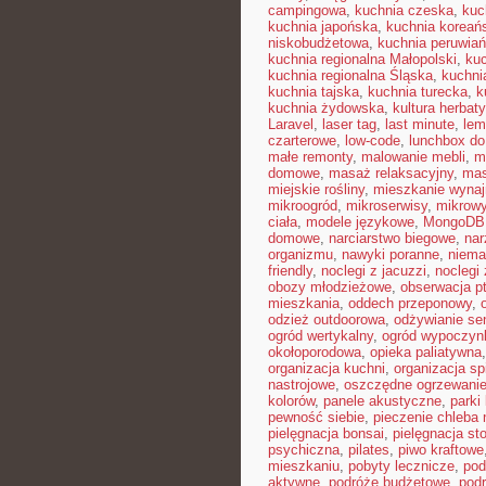
campingowa
,
kuchnia czeska
,
kuc
kuchnia japońska
,
kuchnia koreań
niskobudżetowa
,
kuchnia peruwia
kuchnia regionalna Małopolski
,
kuc
kuchnia regionalna Śląska
,
kuchni
kuchnia tajska
,
kuchnia turecka
,
k
kuchnia żydowska
,
kultura herbaty
Laravel
,
laser tag
,
last minute
,
lem
czarterowe
,
low-code
,
lunchbox do
małe remonty
,
malowanie mebli
,
m
domowe
,
masaż relaksacyjny
,
mas
miejskie rośliny
,
mieszkanie wyna
mikroogród
,
mikroserwisy
,
mikrow
ciała
,
modele językowe
,
MongoDB
domowe
,
narciarstwo biegowe
,
nar
organizmu
,
nawyki poranne
,
niema
friendly
,
noclegi z jacuzzi
,
noclegi
obozy młodzieżowe
,
obserwacja p
mieszkania
,
oddech przeponowy
,
odzież outdoorowa
,
odżywianie se
ogród wertykalny
,
ogród wypoczyn
okołoporodowa
,
opieka paliatywna
organizacja kuchni
,
organizacja sp
nastrojowe
,
oszczędne ogrzewani
kolorów
,
panele akustyczne
,
parki
pewność siebie
,
pieczenie chleba
pielęgnacja bonsai
,
pielęgnacja st
psychiczna
,
pilates
,
piwo kraftowe
mieszkaniu
,
pobyty lecznicze
,
pod
aktywne
,
podróże budżetowe
,
pod