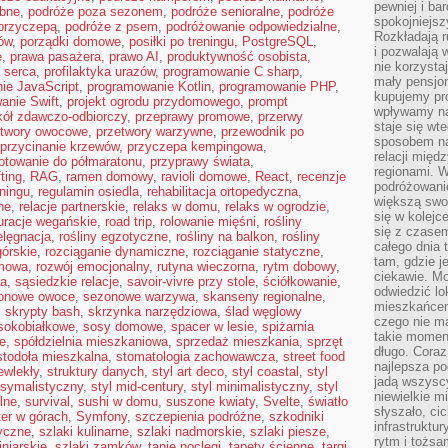
pewniej i ba
ubne
,
podróże poza sezonem
,
podróże senioralne
,
podróże
spokojniejsz
przyczepą
,
podróże z psem
,
podróżowanie odpowiedzialne
,
Rozkładają r
ów
,
porządki domowe
,
posiłki po treningu
,
PostgreSQL
,
i pozwalają 
ę
,
prawa pasażera
,
prawo AI
,
produktywność osobista
,
nie korzyst
a serca
,
profilaktyka urazów
,
programowanie C sharp
,
mały pensjon
ie JavaScript
,
programowanie Kotlin
,
programowanie PHP
,
kupujemy pro
anie Swift
,
projekt ogrodu przydomowego
,
prompt
wpływamy na
kół zdawczo-odbiorczy
,
przeprawy promowe
,
przerwy
staje się wt
etwory owocowe
,
przetwory warzywne
,
przewodnik po
sposobem na
przycinanie krzewów
,
przyczepa kempingowa
,
relacji mię
otowanie do półmaratonu
,
przyprawy świata
,
regionami. W
fting
,
RAG
,
ramen domowy
,
ravioli domowe
,
React
,
recenzje
podróżowani
eningu
,
regulamin osiedla
,
rehabilitacja ortopedyczna
,
większą swo
ne
,
relacje partnerskie
,
relaks w domu
,
relaks w ogrodzie
,
się w kolejce
uracje wegańskie
,
road trip
,
rolowanie mięśni
,
rośliny
się z czase
elęgnacja
,
rośliny egzotyczne
,
rośliny na balkon
,
rośliny
całego dnia
górskie
,
rozciąganie dynamiczne
,
rozciąganie statyczne
,
tam, gdzie je
omowa
,
rozwój emocjonalny
,
rutyna wieczorna
,
rytm dobowy
,
ciekawie. M
ia
,
sąsiedzkie relacje
,
savoir-vivre przy stole
,
ściółkowanie
,
odwiedzić lo
onowe owoce
,
sezonowe warzywa
,
skanseny regionalne
,
mieszkańcem
,
skrypty bash
,
skrzynka narzędziowa
,
ślad węglowy
czego nie m
sokobiałkowe
,
sosy domowe
,
spacer w lesie
,
spiżarnia
takie moment
e
,
spółdzielnia mieszkaniowa
,
sprzedaż mieszkania
,
sprzęt
długo. Coraz
stodoła mieszkalna
,
stomatologia zachowawcza
,
street food
najlepsza po
ewlekły
,
struktury danych
,
styl art deco
,
styl coastal
,
styl
jadą wszysc
ksymalistyczny
,
styl mid-century
,
styl minimalistyczny
,
styl
niewielkie m
lne
,
survival
,
sushi w domu
,
suszone kwiaty
,
Svelte
,
światło
słyszało, ci
ter w górach
,
Symfony
,
szczepienia podróżne
,
szkodniki
infrastruktu
ryczne
,
szlaki kulinarne
,
szlaki nadmorskie
,
szlaki piesze
,
rytm i tożs
iniarskie
,
szlaki zamków
,
tanie noclegi
,
tapety ścienne
,
targi