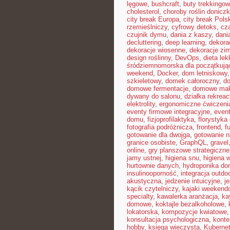
lęgowe
,
bushcraft
,
buty trekkingo
cholesterol
,
choroby roślin donicz
city break Europa
,
city break Pols
rzemieślniczy
,
cyfrowy detoks
,
cz
czujnik dymu
,
dania z kaszy
,
dani
decluttering
,
deep learning
,
dekora
dekoracje wiosenne
,
dekoracje zi
design roślinny
,
DevOps
,
dieta le
śródziemnomorska dla początkują
weekend
,
Docker
,
dom letniskowy
szkieletowy
,
domek całoroczny
,
do
domowe fermentacje
,
domowe mak
dywany do salonu
,
działka rekreac
elektrolity
,
ergonomiczne ćwiczeni
eventy firmowe integracyjne
,
even
domu
,
fizjoprofilaktyka
,
florystyk
fotografia podróżnicza
,
frontend
,
f
gotowanie dla dwojga
,
gotowanie n
granice osobiste
,
GraphQL
,
gravel
online
,
gry planszowe strategiczne
jamy ustnej
,
higiena snu
,
higiena 
hurtownie danych
,
hydroponika d
insulinooporność
,
integracja outdo
akustyczna
,
jedzenie intuicyjne
,
j
kącik czytelniczy
,
kajaki weekend
specialty
,
kawalerka aranżacja
,
ka
domowe
,
koktajle bezalkoholowe
,
lokatorska
,
kompozycje kwiatowe
konsultacja psychologiczna
,
konte
hobby
,
księga wieczysta
,
Kuberne