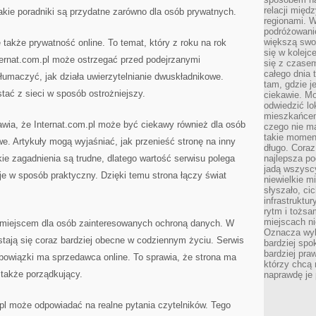
relacji mię
kie poradniki są przydatne zarówno dla osób prywatnych.
regionami. W
podróżowani
większą swo
także prywatność online. To temat, który z roku na rok
się w kolejce
Internat.com.pl może ostrzegać przed podejrzanymi
się z czase
całego dnia
łumaczyć, jak działa uwierzytelnianie dwuskładnikowe.
tam, gdzie je
tać z sieci w sposób ostrożniejszy.
ciekawie. M
odwiedzić lo
mieszkańcem
awia, że Internat.com.pl może być ciekawy również dla osób
czego nie m
takie moment
. Artykuły mogą wyjaśniać, jak przenieść stronę na inny
długo. Coraz
kie zagadnienia są trudne, dlatego wartość serwisu polega
najlepsza po
jadą wszysc
e w sposób praktyczny. Dzięki temu strona łączy świat
niewielkie m
słyszało, ci
infrastruktu
rytm i tożs
miejscach ni
 miejscem dla osób zainteresowanych ochroną danych. W
Oznacza wyb
stają się coraz bardziej obecne w codziennym życiu. Serwis
bardziej spo
bardziej pra
owiązki ma sprzedawca online. To sprawia, że strona ma
którzy chcą 
e także porządkujący.
naprawdę je
.pl może odpowiadać na realne pytania czytelników. Tego