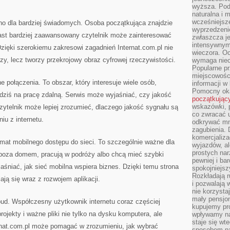
wyższa. Podr
naturalna i 
wcześniejsz
o dla bardziej świadomych. Osoba początkująca znajdzie
wyprzedzenie
ast bardziej zaawansowany czytelnik może zainteresować
zwłaszcza je
intensywnym
 Dzięki szerokiemu zakresowi zagadnień Internat.com.pl nie
wieczora. Oc
szy, lecz tworzy przekrojowy obraz cyfrowej rzeczywistości.
wymaga niec
Popularne pr
miejscowośc
 połączenia. To obszar, który interesuje wiele osób,
informacji w
Pomocny oka
dziś na pracę zdalną. Serwis może wyjaśniać, czy jakość
początkując
wskazówki, p
zytelnik może lepiej zrozumieć, dlaczego jakość sygnału są
co zwracać u
u z internetu.
odkrywać mn
zagubienia. 
komercjaliza
emat mobilnego dostępu do sieci. To szczególnie ważne dla
wyjazdów, al
prostych na
u poza domem, pracują w podróży albo chcą mieć szybki
pewniej i ba
aśniać, jak sieć mobilna wspiera biznes. Dzięki temu strona
spokojniejsz
Rozkładają r
ają się wraz z rozwojem aplikacji.
i pozwalają 
nie korzyst
mały pensjon
oud. Współczesny użytkownik internetu coraz częściej
kupujemy pro
ojekty i ważne pliki nie tylko na dysku komputera, ale
wpływamy na
staje się wt
rnat.com.pl może pomagać w zrozumieniu, jak wybrać
sposobem na