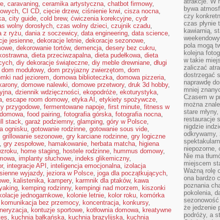
atrakcje. W
we
,
caravaning
,
ceramika artystyczna
,
chatbot firmowy
,
bywa atmosfe
kowych
,
CI CD
,
cięcie drzew
,
ciśnienie krwi
,
cisza nocna
,
czy konkretn
ka
,
city guide
,
cold brew
,
ćwiczenia korekcyjne
,
cydr
czas płynie 
as wolny dorosłych
,
czas wolny dzieci
,
czujnik czadu
,
kawiarnią, st
a z ryżu
,
dania z soczewicy
,
data engineering
,
data science
,
weekendowy 
cje jesienne
,
dekoracje letnie
,
dekoracje sezonowe
,
pola mogą tw
mowe
,
dekorowanie tortów
,
demencja
,
desery bez cukru
,
kolejna foto
kkostrawna
,
dieta przeciwzapalna
,
dieta pudełkowa
,
dieta
w takie miej
cych
,
diy dekoracje świąteczne
,
diy meble drewniane
,
długi
zaliczać atr
,
dom modułowy
,
dom przyjazny zwierzętom
,
dom
dostrzegać s
mki nad jeziorem
,
domowa biblioteczka
,
domowa pizzeria
,
naprawdę do
arony
,
domowe nalewki
,
domowe przetwory
,
druk 3d hobby
,
mniej znanyc
yjna
,
dziennik wdzięczności
,
ekopodróże
,
ekoturystyka
,
Czasem w pro
a
,
escape room domowy
,
etyka AI
,
etykiety spożywcze
,
można znaleź
ty przygodowe
,
fermentowane napoje
,
first minute
,
fitness w
stare młyny,
a domowa
,
food pairing
,
fotografia górska
,
fotografia nocna
,
restauracje 
ull stack
,
garaż podziemny
,
glamping
,
góry w Polsce
,
nigdzie indz
a ognisku
,
gotowanie rodzinne
,
gotowanie sous vide
,
odkrywamy, ż
,
grillowanie sezonowe
,
gry karciane rodzinne
,
gry logiczne
spektakularn
,
gry zespołowe
,
hamakowanie
,
herbata matcha
,
higiena
niepozorne, 
wzroku
,
home staging
,
hostele rodzinne
,
hummus domowy
,
Nie ma tłumó
omowa
,
implanty słuchowe
,
indeks glikemiczny
,
miejscem sta
or
,
integracje API
,
inteligencja emocjonalna
,
izolacja
Ważną rolę o
esienne wyjazdy
,
jeziora w Polsce
,
joga dla początkujących
,
ona bardzo c
owe
,
kalistenika
,
kampery
,
karmnik dla ptaków
,
kawa
poznania cha
yaking
,
kemping rodzinny
,
kempingi nad morzem
,
kiszonki
pokolenia, d
kolacje jednogarnkowe
,
kolonie letnie
,
kolor roku
,
komórka
sezonowość i
,
komunikacja bez przemocy
,
koncentracja
,
konkursy
,
że jedzenie 
neryzacja
,
kontuzje sportowe
,
kotłownia domowa
,
kreatywne
podróży, a st
tes
,
kuchnia bałkańska
,
kuchnia brazylijska
,
kuchnia