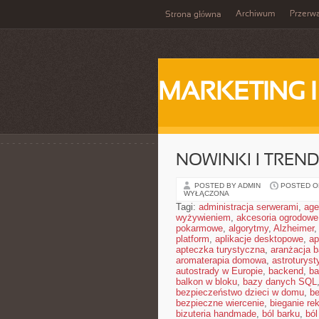
Archiwum
Przerw
Strona główna
MARKETING 
NOWINKI I TREND
POSTED BY ADMIN
POSTED ON
WYŁĄCZONA
Tagi:
administracja serwerami
,
age
wyżywieniem
,
akcesoria ogrodowe
pokarmowe
,
algorytmy
,
Alzheimer
platform
,
aplikacje desktopowe
,
ap
apteczka turystyczna
,
aranżacja b
aromaterapia domowa
,
astroturyst
autostrady w Europie
,
backend
,
ba
balkon w bloku
,
bazy danych SQL
bezpieczeństwo dzieci w domu
,
be
bezpieczne wiercenie
,
bieganie re
bizuteria handmade
,
ból barku
,
ból