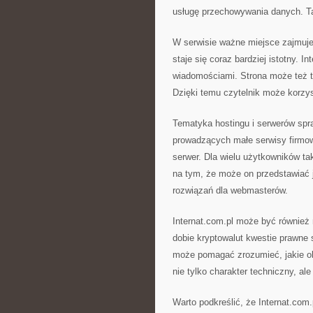
usługę przechowywania danych. Ta
W serwisie ważne miejsce zajmuje 
staje się coraz bardziej istotny. 
wiadomościami. Strona może też t
Dzięki temu czytelnik może korzys
Tematyka hostingu i serwerów spr
prowadzących małe serwisy firmowe
serwer. Dla wielu użytkowników ta
na tym, że może on przedstawiać j
rozwiązań dla webmasterów.
Internat.com.pl może być również
dobie kryptowalut kwestie prawne 
może pomagać zrozumieć, jakie ob
nie tylko charakter techniczny, al
Warto podkreślić, że Internat.com