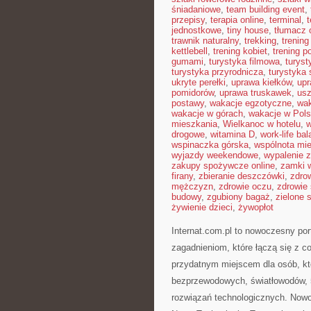
śniadaniowe
,
team building event
,
przepisy
,
terapia online
,
terminal
,
jednostkowe
,
tiny house
,
tłumacz o
trawnik naturalny
,
trekking
,
trening
kettlebell
,
trening kobiet
,
trening p
gumami
,
turystyka filmowa
,
turyst
turystyka przyrodnicza
,
turystyka 
ukryte perełki
,
uprawa kiełków
,
upr
pomidorów
,
uprawa truskawek
,
usz
postawy
,
wakacje egzotyczne
,
wak
wakacje w górach
,
wakacje w Pol
mieszkania
,
Wielkanoc w hotelu
,
w
drogowe
,
witamina D
,
work-life ba
wspinaczka górska
,
wspólnota mi
wyjazdy weekendowe
,
wypalenie 
zakupy spożywcze online
,
zamki 
firany
,
zbieranie deszczówki
,
zdro
mężczyzn
,
zdrowie oczu
,
zdrowie
budowy
,
zgubiony bagaż
,
zielone 
żywienie dzieci
,
żywopłot
Internat.com.pl to nowoczesny po
zagadnieniom, które łączą się z 
przydatnym miejscem dla osób, któ
bezprzewodowych, światłowodów, 
rozwiązań technologicznych. Nowo