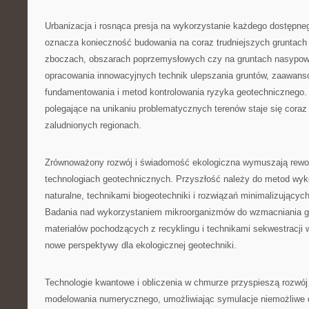
Urbanizacja i rosnąca presja na wykorzystanie każdego dostępn
oznacza konieczność budowania na coraz trudniejszych gruntach
zboczach, obszarach poprzemysłowych czy na gruntach nasypo
opracowania innowacyjnych technik ulepszania gruntów, zaawa
fundamentowania i metod kontrolowania ryzyka geotechnicznego.
polegające na unikaniu problematycznych terenów staje się coraz
zaludnionych regionach.
Zrównoważony rozwój i świadomość ekologiczna wymuszają rewolu
technologiach geotechnicznych. Przyszłość należy do metod wyk
naturalne, technikami biogeotechniki i rozwiązań minimalizującyc
Badania nad wykorzystaniem mikroorganizmów do wzmacniania g
materiałów pochodzących z recyklingu i technikami sekwestracji w
nowe perspektywy dla ekologicznej geotechniki.
Technologie kwantowe i obliczenia w chmurze przyspieszą rozw
modelowania numerycznego, umożliwiając symulacje niemożliwe 