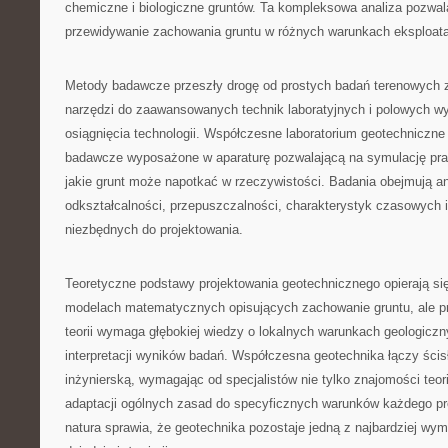
chemiczne i biologiczne gruntów. Ta kompleksowa analiza pozwal
przewidywanie zachowania gruntu w różnych warunkach eksploat
Metody badawcze przeszły drogę od prostych badań terenowych
narzędzi do zaawansowanych technik laboratyjnych i polowych w
osiągnięcia technologii. Współczesne laboratorium geotechniczne
badawcze wyposażone w aparaturę pozwalającą na symulację pr
jakie grunt może napotkać w rzeczywistości. Badania obejmują an
odkształcalności, przepuszczalności, charakterystyk czasowych 
niezbędnych do projektowania.
Teoretyczne podstawy projektowania geotechnicznego opierają 
modelach matematycznych opisujących zachowanie gruntu, ale p
teorii wymaga głębokiej wiedzy o lokalnych warunkach geologicz
interpretacji wyników badań. Współczesna geotechnika łączy ścis
inżynierską, wymagając od specjalistów nie tylko znajomości teori
adaptacji ogólnych zasad do specyficznych warunków każdego pro
natura sprawia, że geotechnika pozostaje jedną z najbardziej wy