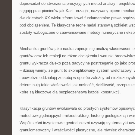
doprowadził do stworzenia precyzyjnych metod analizy i projektow
sięgają prac pionierów jak Karl Terzaghi, nazywany ojcem mechani
dwudziestych XX wieku sformułował fundamentalne prawa rządzą
pod obciążeniem. Te klasyczne teorie nadal stanowią szkielet wsp
zostały wzbogacone o zaawansowane metody numeryczne i eksp
Mechanika gruntów jako nauka zajmuje się analizą właściwości f
gruntów oraz ich reakcji na różne obciążenia i warunki środowis
gruntu wykracza daleko poza tradycyjne postrzeganie go jako pro
– dzisiaj wiemy, że grunt to skomplikowany system wielofazowy, 
i powietrze oddziałują ze sobą w sposób zależny od niezliczonych
determinują takie właściwości jak nośność, ściśliwość, przepuszc
które są kluczowe dla bezpieczeństwa każdej konstrukcji.
Klasyfikacja gruntów ewoluowała od prostych systemów opisow
metod uwzględniających mikrostrukturę, historię geologiczną i wa
Współcześni inżynierowie geotechniczni używają systematyki uwzg
granulometryczny i właściwości plastyczne, ale również charakter