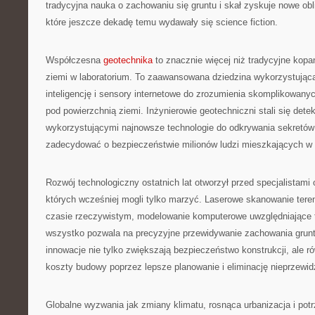
tradycyjna nauka o zachowaniu się gruntu i skał zyskuje nowe obl
które jeszcze dekadę temu wydawały się science fiction.
Współczesna
geotechnika
to znacznie więcej niż tradycyjne kopan
ziemi w laboratorium. To zaawansowana dziedzina wykorzystująca 
inteligencję i sensory internetowe do zrozumienia skomplikowa
pod powierzchnią ziemi. Inżynierowie geotechniczni stali się dete
wykorzystującymi najnowsze technologie do odkrywania sekretów
zadecydować o bezpieczeństwie milionów ludzi mieszkających w 
Rozwój technologiczny ostatnich lat otworzył przed specjalistami 
których wcześniej mogli tylko marzyć. Laserowe skanowanie tere
czasie rzeczywistym, modelowanie komputerowe uwzględniające 
wszystko pozwala na precyzyjne przewidywanie zachowania grun
innowacje nie tylko zwiększają bezpieczeństwo konstrukcji, ale r
koszty budowy poprzez lepsze planowanie i eliminację nieprzewi
Globalne wyzwania jak zmiany klimatu, rosnąca urbanizacja i po