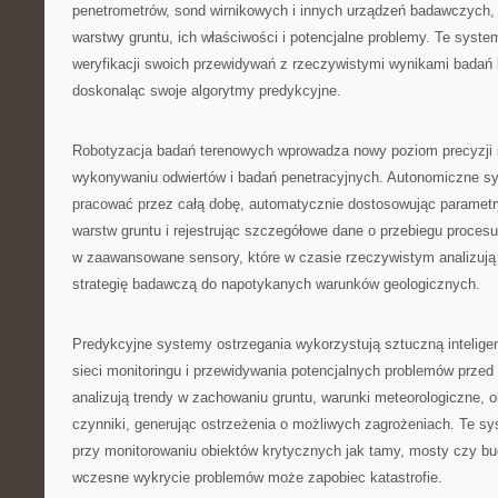
penetrometrów, sond wirnikowych i innych urządzeń badawczych, 
warstwy gruntu, ich właściwości i potencjalne problemy. Te syst
weryfikacji swoich przewidywań z rzeczywistymi wynikami badań l
doskonaląc swoje algorytmy predykcyjne.
Robotyzacja badań terenowych wprowadza nowy poziom precyzji 
wykonywaniu odwiertów i badań penetracyjnych. Autonomiczne s
pracować przez całą dobę, automatycznie dostosowując parametr
warstw gruntu i rejestrując szczegółowe dane o przebiegu proces
w zaawansowane sensory, które w czasie rzeczywistym analizują 
strategię badawczą do napotykanych warunków geologicznych.
Predykcyjne systemy ostrzegania wykorzystują sztuczną intelige
sieci monitoringu i przewidywania potencjalnych problemów przed
analizują trendy w zachowaniu gruntu, warunki meteorologiczne, ob
czynniki, generując ostrzeżenia o możliwych zagrożeniach. Te s
przy monitorowaniu obiektów krytycznych jak tamy, mosty czy bu
wczesne wykrycie problemów może zapobiec katastrofie.