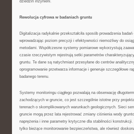
dziedzin inżynierii.
Rewolucja cyfrowa w badaniach gruntu
Digitalizacja radykalnie przekształciła sposób prowadzenia badań
wprowadzając poziom precyzji i efektywności niemożliwy do osiąg
metodami. Współczesne systemy pomiarowe wykorzystują zaawa
czasie rzeczywistym rejestrują setki parametrów charakteryzując
gruntu. Te dane są natychmiast przesyłane do centrów analityczn
oprogramowanie przetwarza informacje i generuje szczegółowe ra
badanego terenu.
Systemy monitoringu ciągłego pozwalają na obserwację długoter
zachodzących w gruncie, co jest szczególnie istotne przy projek
terenach o skomplikowanych warunkach geologicznych. Sieci se
gruncie mogą przez lata rejestrować zmiany ciśnienia wody grunt
naprężenia i inne parametry krytyczne dla stabilności konstrukcji.
tylko bieżące monitorowanie bezpieczeństwa, ale również doskona