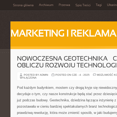
Archiwum
Przerwa
Tagi
Ukarin
Strona główna
Spis Treści
MARKETING I REKLAMA
NOWOCZESNA GEOTECHNIKA – C
OBLICZU ROZWOJU TECHNOLOGI
POSTED BY ADMIN
POSTED ON CZE - 4 - 2025
MOŻLIWOŚĆ K
WYŁĄCZONA
Pod każdym budynkiem, mostem czy drogą kryje się niewidoczny 
decyduje o tym, czy nasze konstrukcje będą stać przez dziesięcio
już podczas budowy. Geotechnika, dziedzina łącząca inżynierię z 
pozostawała w cieniu bardziej spektakularnych branż technologicz
prawdziwą rewolucję, która może zmienić sposób, w jaki budujem