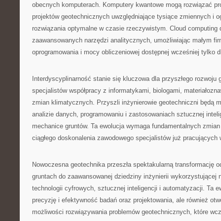
obecnych komputerach. Komputery kwantowe mogą rozwiązać pro
projektów geotechnicznych uwzględniające tysiące zmiennych i o
rozwiązania optymalne w czasie rzeczywistym. Cloud computing 
zaawansowanych narzędzi analitycznych, umożliwiając małym fi
oprogramowania i mocy obliczeniowej dostępnej wcześniej tylko dl
Interdyscyplinarność stanie się kluczowa dla przyszłego rozwoju
specjalistów współpracy z informatykami, biologami, materiałozna
zmian klimatycznych. Przyszli inżynierowie geotechniczni będą mu
analizie danych, programowaniu i zastosowaniach sztucznej intelig
mechanice gruntów. Ta ewolucja wymaga fundamentalnych zmian w 
ciągłego doskonalenia zawodowego specjalistów już pracujących 
Nowoczesna geotechnika przeszła spektakularną transformację od
gruntach do zaawansowanej dziedziny inżynierii wykorzystującej 
technologii cyfrowych, sztucznej inteligencji i automatyzacji. Ta e
precyzję i efektywność badań oraz projektowania, ale również otw
możliwości rozwiązywania problemów geotechnicznych, które wcz