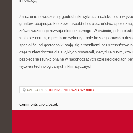
innowacją.
Znaczenie nowoczesnej geotechniki wykracza daleko poza wąsko 
gruntów, obejmując kluczowe aspekty bezpieczeństwa społeczneg
zrównoważonego rozwoju ekonomicznego. W świecie, gdzie ekst
stają się normą, a presja na wykorzystanie każdego kawałka dost
specjaliści od geotechniki stają się strażnikami bezpieczeństwa na
często niewidoczna dla zwykłych obywateli, decyduje o tym, czy
bezpieczne i funkcjonalne w nadchodzących dziesięcioleciach p
wyzwań technologicznych i klimatycznych.
CATEGORIES:
TRENING INTERWAŁOWY (HIIT)
Comments are closed.