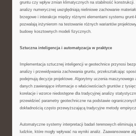
gruntu czy wpływ zmian klimatycznych na stabilność konstrukcj
analizy numerycznej uwzględniają nieliniowe zachowanie materiał
brzegowe i interakcje między różnymi elementami systemu grunt-
pozwalają inżynierom na testowanie różnych wariantów projektow
budowy kosztownych modeli fizycznych.
Sztuczna inteligencja i automatyzacja w praktyce
Implementacja sztucznej inteligencji w geotechnice przynosi be
analizy i przewidywania zachowania gruntu, przekształcając sposó
podejmują decyzje projektowe. Algorytmy uczenia maszynowego 
danych zawierające informacje o właściwościach gruntów z tysięcy
korelacje i wzorce niedostępne dla tradycyjnej analizy statystyczn
przewidzieć parametry geotechniczne na podstawie ograniczonyc
dokładnością często przewyższającą tradycyjne metody empiryc
Automatyczne systemy interpretacji badań terenowych eliminują 
ludzkie, które mogły wpływać na wyniki analiz. Zaawansowane alg