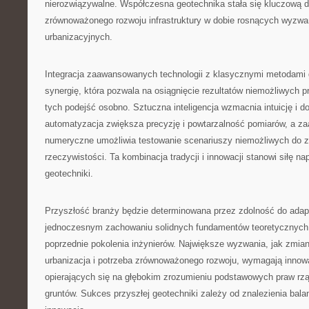
nierozwiązywalne. Współczesna geotechnika stała się kluczową d
zrównoważonego rozwoju infrastruktury w dobie rosnących wyzwa
urbanizacyjnych.
Integracja zaawansowanych technologii z klasycznymi metodami
synergię, która pozwala na osiągnięcie rezultatów niemożliwych 
tych podejść osobno. Sztuczna inteligencja wzmacnia intuicję i d
automatyzacja zwiększa precyzję i powtarzalność pomiarów, a 
numeryczne umożliwia testowanie scenariuszy niemożliwych do z
rzeczywistości. Ta kombinacja tradycji i innowacji stanowi siłę 
geotechniki.
Przyszłość branży będzie determinowana przez zdolność do adapt
jednoczesnym zachowaniu solidnych fundamentów teoretycznyc
poprzednie pokolenia inżynierów. Największe wyzwania, jak zmia
urbanizacja i potrzeba zrównoważonego rozwoju, wymagają innow
opierających się na głębokim zrozumieniu podstawowych praw r
gruntów. Sukces przyszłej geotechniki zależy od znalezienia bala