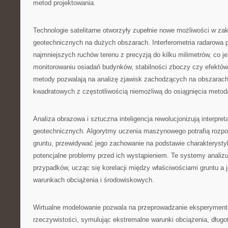
metod projektowania.
Technologie satelitarne otworzyły zupełnie nowe możliwości w za
geotechnicznych na dużych obszarach. Interferometria radarowa
najmniejszych ruchów terenu z precyzją do kilku milimetrów, co j
monitorowaniu osiadań budynków, stabilności zboczy czy efektów 
metody pozwalają na analizę zjawisk zachodzących na obszarach
kwadratowych z częstotliwością niemożliwą do osiągnięcia meto
Analiza obrazowa i sztuczna inteligencja rewolucjonizują interpre
geotechnicznych. Algorytmy uczenia maszynowego potrafią rozp
gruntu, przewidywać jego zachowanie na podstawie charakterystyk
potencjalne problemy przed ich wystąpieniem. Te systemy analizu
przypadków, ucząc się korelacji między właściwościami gruntu a
warunkach obciążenia i środowiskowych.
Wirtualne modelowanie pozwala na przeprowadzanie eksperymen
rzeczywistości, symulując ekstremalne warunki obciążenia, długo