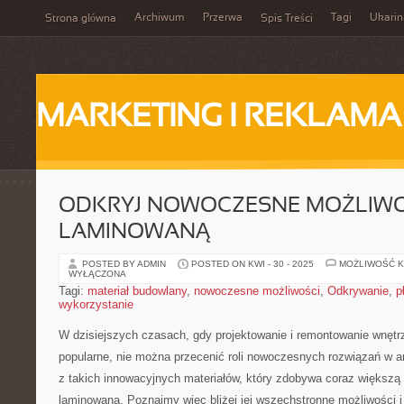
Archiwum
Przerwa
Tagi
Ukarin
Strona główna
Spis Treści
MARKETING I REKLAMA
ODKRYJ NOWOCZESNE MOŻLIWOŚ
LAMINOWANĄ
POSTED BY ADMIN
POSTED ON KWI - 30 - 2025
MOŻLIWOŚĆ 
WYŁĄCZONA
Tagi:
materiał budowlany
,
nowoczesne możliwości
,
Odkrywanie
,
p
wykorzystanie
W dzisiejszych⁣ czasach, gdy projektowanie i‌ remontowanie wnętrz
popularne, nie można przecenić roli nowoczesnych rozwiązań ‍w ar
z takich innowacyjnych materiałów, który zdobywa⁤ coraz większą‌ 
laminowana. Poznajmy więc bliżej jej wszechstronne możliwości i