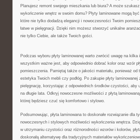
Planujesz remont swojego mieszkania lub biura? A może szukas
wykończenie wnętrz w swoim domu? Płyty laminowane mogą być⁤
które ‌nie tylko dodadzą elegancji i nowoczesności Twoim pomies
łatwe w pielęgnacji. Dzięki nim możesz stworzyć unikalne aranża
nie⁤ tylko Ciebie, ale także Twoich gości.
Podczas wyboru ‌płyty laminowanej warto zwrócić uwagę na ‌kilka ⁢i
wszystkim ważne jest, aby odpowiednio dobrać kolor oraz wzór pł
pomieszczenia. Pamiętaj ‍także o jakości ‍materiału, ponieważ od 
estetyka Twoich mebli czy podłóg. ‌Po‍ zakupie płyty laminowanej 
pielęgnację, korzystając z odpowiednich środków czystości, aby 
na długie lata. Odkryj nowoczesne możliwości z płytą​ laminowaną
której będziesz czuć się komfortowo i stylowo.
Podsumowując, ⁣płyta laminowana‍ to doskonałe rozwiązanie⁣ dla ty
nowoczesnych i stylowych możliwości wykończenia wnętrza. Dzięki
w utrzymaniu czystości oraz różnorodności wzorów i kolorów, płyt
doskonałą alternatywę dla tradycyjnych materiałów⁤ wykończeniowy