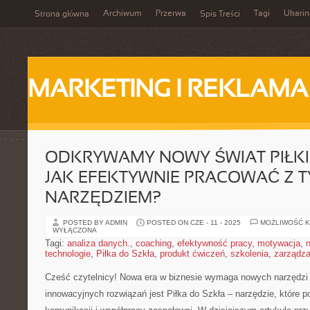
Archiwum
Przerwa
Tagi
Ukarin
Strona główna
Spis Treści
MARKETING I REKLAMA
ODKRYWAMY NOWY ŚWIAT PIŁKI
JAK EFEKTYWNIE PRACOWAĆ Z 
NARZĘDZIEM?
POSTED BY ADMIN
POSTED ON CZE - 11 - 2025
MOŻLIWOŚĆ 
WYŁĄCZONA
Tagi:
analiza danych.
,
coaching
,
efektywność pracy
,
motywacja
,
technologie
,
Piłka do Szkła
,
produkt ćwiczeń
,
szkolenia
,
zarządz
Cześć czytelnicy! Nowa era w biznesie‍ wymaga nowych narzędzi i 
innowacyjnych rozwiązań jest Piłka do Szkła – narzędzie, które p