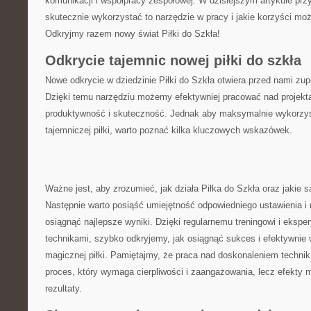
komunikacji ‌i współpracy zespołowej. W dzisiejszym artykule pr
skutecznie wykorzystać to narzędzie w pracy i jakie korzyści moż
Odkryjmy razem nowy świat Piłki do Szkła!
Odkrycie⁢ tajemnic nowej ⁢piłki do szkła
Nowe ​odkrycie w dziedzinie Piłki do Szkła otwiera przed nami zu
Dzięki temu ⁣narzędziu możemy efektywniej pracować nad projekt
‍produktywność i skuteczność. Jednak⁢ aby maksymalnie wykorzyst
tajemniczej ‌piłki,‍ warto ⁢poznać kilka kluczowych wskazówek.
Ważne jest, aby zrozumieć, jak działa Piłka do Szkła oraz jakie są 
Następnie warto ‌posiąść umiejętność odpowiedniego ustawienia i 
osiągnąć najlepsze wyniki. Dzięki regularnemu treningowi i⁢ eksp
technikami, szybko odkryjemy, jak osiągnąć sukces i efektywnie 
magicznej piłki. Pamiętajmy, że praca nad doskonaleniem technik 
proces, który wymaga cierpliwości i zaangażowania, lecz efekty
rezultaty.